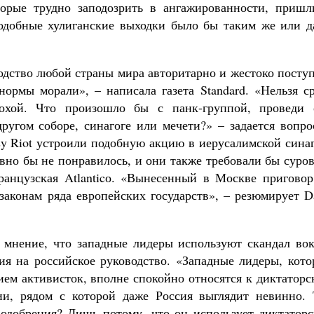
Как найти своё место в жизни
орые трудно заподозрить в ангажированности, пришл
Кирилл Мурышев
подобные хулиганские выходки было бы таким же или д
одство любой страны мира авторитарно и жестоко посту
рмы морали», – написала газета Standard. «Нельзя ср
похой. Что произошло бы с панк-группой, проведи 
угом соборе, синагоге или мечети?» – задается вопро
ssy Riot устроили подобную акцию в иерусалимской сина
вно бы не понравилось, и они также требовали бы суро
ранцузская Atlanticо. «Вынесенный в Москве приговор
 законам ряда европейских государств», – резюмирует D
мнение, что западные лидеры используют скандал вок
ния на российское руководство. «Западные лидеры, кот
ем активисток, вполне спокойно относятся к диктаторс
ии, рядом с которой даже Россия выглядит невинно. 
одобрения? Лишь потому, что он использует диктаторс