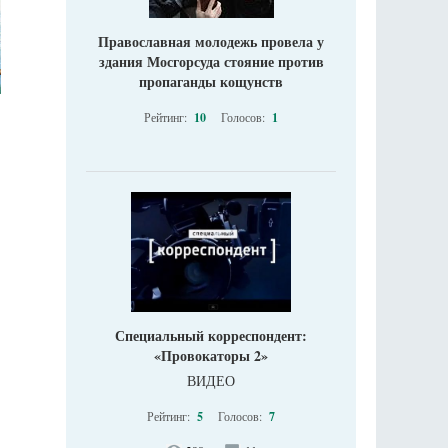
Православная молодежь провела у
здания Мосгорсуда стояние против
пропаганды кощунств
Рейтинг:
10
Голосов:
1
Специальный корреспондент:
«Провокаторы 2»
ВИДЕО
Рейтинг:
5
Голосов:
7