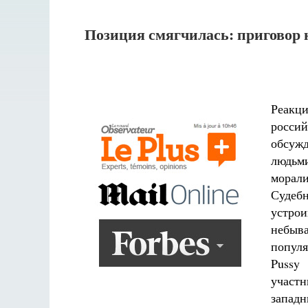
Позиция смягчилась: приговор 
Реакц
россий
обсужд
людьм
морали
Судеб
устрои
небыв
популя
Pussy
участн
запад
Разлуки не будет