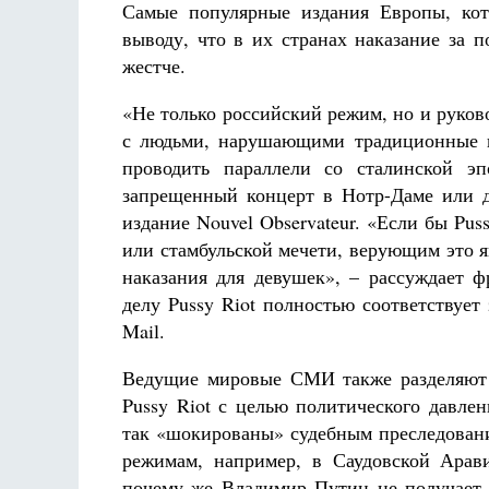
Фредерика де Грааф
Самые популярные издания Европы, кот
выводу, что в их странах наказание за 
жестче.
«Не только российский режим, но и руков
с людьми, нарушающими традиционные но
проводить параллели со сталинской э
запрещенный концерт в Нотр-Даме или др
издание Nouvel Observateur. «Если бы Pu
или стамбульской мечети, верующим это я
наказания для девушек», – рассуждает ф
делу Pussy Riot полностью соответствует
Mail.
Ведущие мировые СМИ также разделяют 
Pussy Riot с целью политического давле
так «шокированы» судебным преследовани
режимам, например, в Саудовской Арав
почему же Владимир Путин не получает 