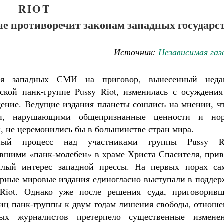
RIOT
не противоречит законам западных государс
Источник:
Независимая газ
ия западных СМИ на приговор, вынесенный неда
ской панк-группе Pussy Riot, изменилась с осуждения
ение. Ведущие издания планеты сошлись на мнении, чт
и, нарушающими общепризнанные ценности и но
, не церемонились бы в большинстве стран мира.
ный процесс над участниками группы Pussy Ri
вшими «панк-молебен» в храме Христа Спасителя, прив
алый интерес западной прессы. На первых порах са
рные мировые издания единогласно выступали в поддер
 Riot. Однако уже после решения суда, приговоривш
иц панк-группы к двум годам лишения свободы, отноше
Великомученик Георгий Победоносец. Н
святого
ных журналистов претерпело существенные изменен
Роман Котов