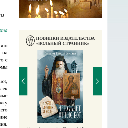
тв
ета
НОВИНКИ ИЗДАТЕЛЬСТВА
«ВОЛЬНЫЙ СТРАННИК»
вно
 на
о с
рмы
ot,
лек
мые
жку
П
его
Е
ние
аучись у
ия.