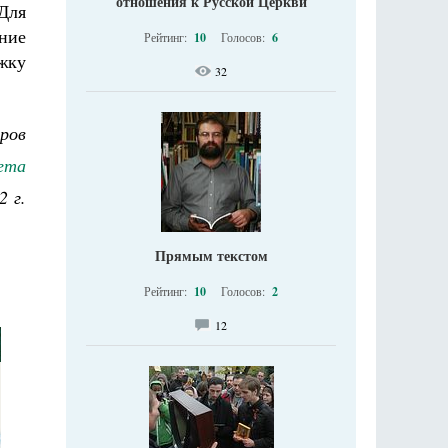
отношения к Русской Церкви
Для
ение
Рейтинг:
10
Голосов:
6
жку
32
ров
ета
2 г.
Прямым текстом
Рейтинг:
10
Голосов:
2
12