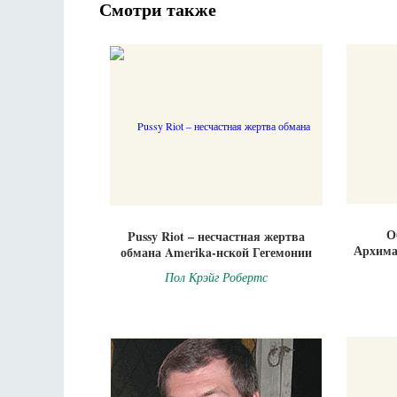
Смотри также
О
Pussy Riot – несчастная жертва
Архима
обмана Amerika-нской Гегемонии
Пол Крэйг Робертс