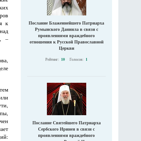
ких
еров
я к
Послание Блаженнейшего Патриарха
Румынского Даниила в связи с
над
проявлениями враждебного
, –
отношения к Русской Православной
Церкви
ва,
Рейтинг:
10
Голосов:
1
еле
тем
или
ти,
пы,
чен
Послание Святейшего Патриарха
ает
Сербского Иринея в связи с
проявлениями враждебного
ций: