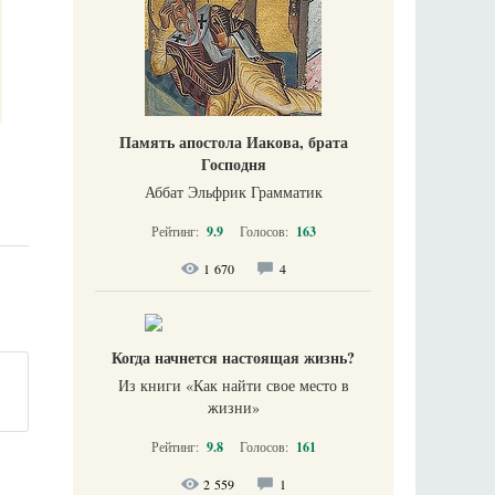
Память апостола Иакова, брата
Господня
Аббат Эльфрик Грамматик
Рейтинг:
9.9
Голосов:
163
1 670
4
Когда начнется настоящая жизнь?
Из книги «Как найти свое место в
жизни​»
Рейтинг:
9.8
Голосов:
161
2 559
1