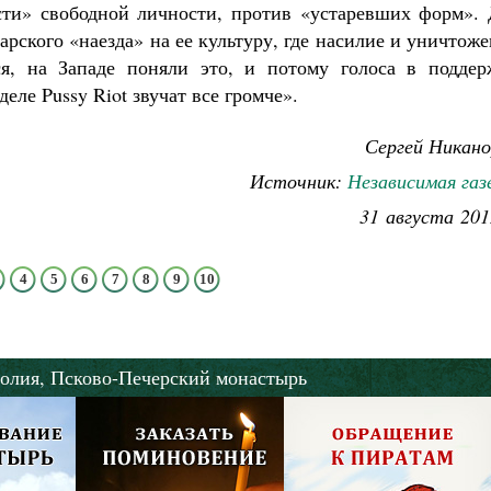
сти» свободной личности, против «устаревших форм». 
арского «наезда» на ее культуру, где насилие и уничтож
ся, на Западе поняли это, и потому голоса в поддер
еле Pussy Riot звучат все громче».
Сергей Никано
Источник:
Независимая газ
31 августа 201
4
5
6
7
8
9
10
олия,
Псково-Печерский монастырь