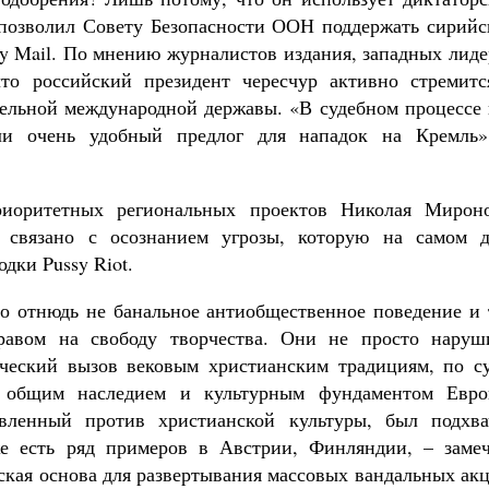
позволил Совету Безопасности ООН поддержать сирийс
ly Mail. По мнению журналистов издания, западных лид
что российский президент чересчур активно стремитс
тельной международной державы. «В судебном процессе 
ли очень удобный предлог для нападок на Кремль»
иоритетных региональных проектов Николая Мироно
 связано с осознанием угрозы, которую на самом д
дки Pussy Riot.
ло отнюдь не банальное антиобщественное поведение и 
равом на свободу творчества. Они не просто наруш
ческий вызов вековым христианским традициям, по су
ся общим наследием и культурным фундаментом Евро
вленный против христианской культуры, был подхва
же есть ряд примеров в Австрии, Финляндии, – замеч
ская основа для развертывания массовых вандальных ак