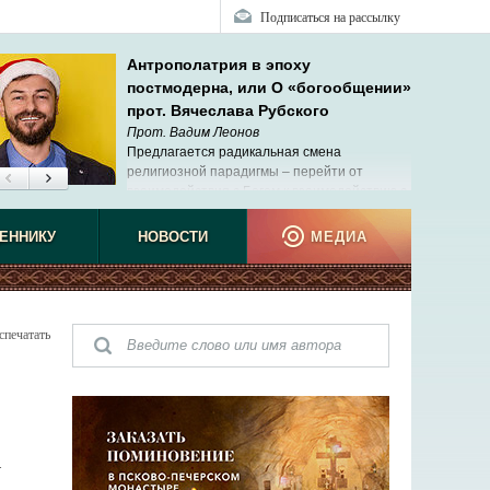
Подписаться на рассылку
Антрополатрия в эпоху
постмодерна, или О «богообщении»
прот. Вячеслава Рубского
Прот. Вадим Леонов
Предлагается радикальная смена
религиозной парадигмы – перейти от
взаимодействия с Богом к взаимодействию с
людьми и самим собой.
не виде
ЕННИКУ
НОВОСТИ
МЕДИА
спечатать
Y