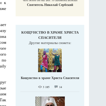
Чего ждет от нас Бог. 10 заповедей Божиих
и к
Святитель Николай Сербский
аже
пает
азу
КОЩУНСТВО В ХРАМЕ ХРИСТА
она
СПАСИТЕЛЯ
сом
Другие материалы сюжета:
гоге
вого
 по
aily
Кощунство в храме Христа Спасителя
руг
орые
3 185
14
ким
Так
кие