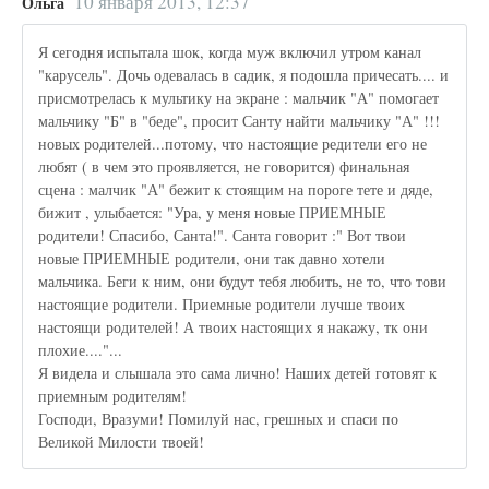
10 января 2013, 12:37
Ольга
Я сегодня испытала шок, когда муж включил утром канал
"карусель". Дочь одевалась в садик, я подошла причесать.... и
присмотрелась к мультику на экране : мальчик "А" помогает
мальчику "Б" в "беде", просит Санту найти мальчику "А" !!!
новых родителей...потому, что настоящие редители его не
любят ( в чем это проявляется, не говорится) финальная
сцена : малчик "А" бежит к стоящим на пороге тете и дяде,
бижит , улыбается: "Ура, у меня новые ПРИЕМНЫЕ
родители! Спасибо, Санта!". Санта говорит :" Вот твои
новые ПРИЕМНЫЕ родители, они так давно хотели
мальчика. Беги к ним, они будут тебя любить, не то, что тови
настоящие родители. Приемные родители лучше твоих
настоящи родителей! А твоих настоящих я накажу, тк они
плохие...."...
Я видела и слышала это сама лично! Наших детей готовят к
приемным родителям!
Господи, Вразуми! Помилуй нас, грешных и спаси по
Великой Милости твоей!