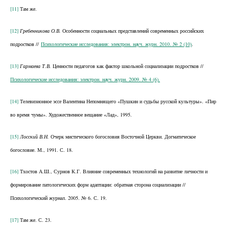
[11]
Там же.
[12]
Гребенникова О.В.
Особенности социальных представлений современных российских
подростков //
Психологические исследования: электрон. науч. журн. 2010. № 2 (10)
.
[13]
Гармаева Т.В.
Ценности педагогов как фактор школьной социализации подростков //
Психологические исследования: электрон. науч. журн. 2009. № 4 (6).
[14]
Телевизионное эссе Валентина Непомнящего «Пушкин и судьбы русской культуры». «Пир
во время чумы». Художественное вещание «Лад», 1995.
[15]
Лосский В.Н.
Очерк мистического богословия Восточной Церкви. Догматическое
богословие. М., 1991. С. 18.
[16]
Тхостов А.Ш., Сурнов К.Г. Влияние современных технологий на развитие личности и
формирование патологических форм адаптации: обратная сторона социализации //
Психологический журнал. 2005. № 6. С. 19.
[17]
Там же. С. 23.