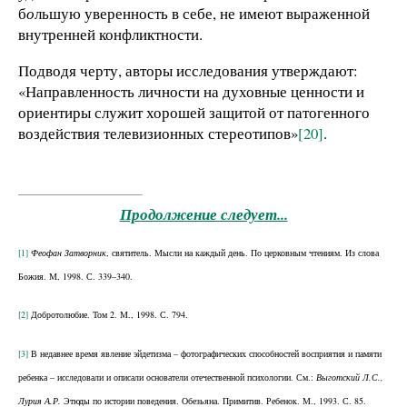
б
о
льшую уверенность в себе, не имеют выраженной
внутренней конфликтности.
Подводя черту, авторы исследования утверждают:
«Направленность личности на духовные ценности и
ориентиры служит хорошей защитой от патогенного
воздействия телевизионных стереотипов»
[20]
.
Продолжение следует...
[1]
Феофан Затворник
, святитель. Мысли на каждый день. По церковным чтениям. Из слова
Божия. М, 1998. С. 339–340.
[2]
Добротолюбие. Том 2. М., 1998. С. 794.
[3]
В недавнее время явление эйдетизма – фотографических способностей восприятия и памяти
ребенка – исследовали и описали основатели отечественной психологии. См.:
Выготский Л.С.,
Лурия А.Р.
Этюды по истории поведения. Обезьяна. Примитив. Ребенок. М., 1993. С. 85.