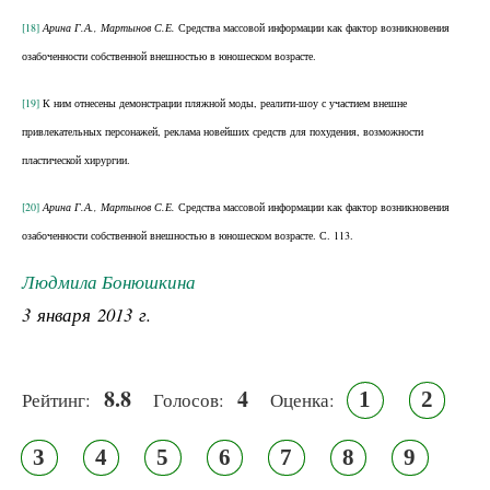
[18]
Арина Г.А., Мартынов С.Е.
Средства массовой информации как фактор возникновения
озабоченности собственной внешностью в юношеском возрасте.
[19]
К ним отнесены демонстрации пляжной моды, реалити-шоу с участием внешне
привлекательных персонажей, реклама новейших средств для похудения, возможности
пластической хирургии.
[20]
Арина Г.А., Мартынов С.Е.
Средства массовой информации как фактор возникновения
озабоченности собственной внешностью в юношеском возрасте. С. 113.
Людмила Бонюшкина
3 января 2013 г.
8.8
4
1
2
Рейтинг:
Голосов:
Оценка:
3
4
5
6
7
8
9