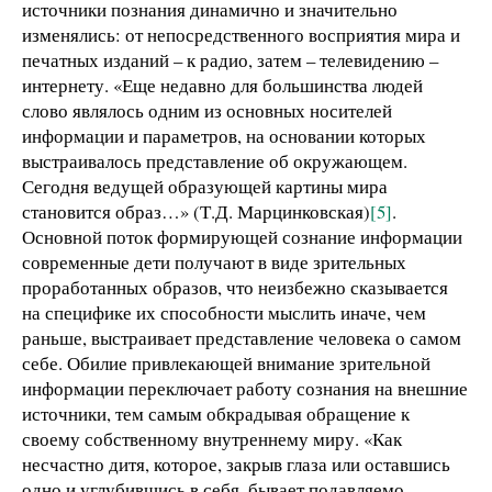
источники познания динамично и значительно
изменялись: от непосредственного восприятия мира и
печатных изданий – к радио, затем – телевидению –
интернету. «Еще недавно для большинства людей
слово являлось одним из основных носителей
информации и параметров, на основании которых
выстраивалось представление об окружающем.
Сегодня ведущей образующей картины мира
становится образ…» (Т.Д. Марцинковская)
[5]
.
Основной поток формирующей сознание информации
современные дети получают в виде зрительных
проработанных образов, что неизбежно сказывается
на специфике их способности мыслить иначе, чем
раньше, выстраивает представление человека о самом
себе. Обилие привлекающей внимание зрительной
информации переключает работу сознания на внешние
источники, тем самым обкрадывая обращение к
своему собственному внутреннему миру. «Как
несчастно дитя, которое, закрыв глаза или оставшись
одно и углубившись в себя, бывает подавляемо