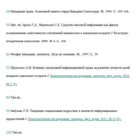
[4]
Невидимая брань. Блаженной памяти старца Никодима Святогорца. М, 1998. С. 165–166.
[5]
Цит. по:
Арина Г.А., Мартынов С.Е.
Средства массовой информации как фактор
возникновения озабоченности собственной внешностью в юношеском возрасте // Культурно-
историческая психология. 2009. № 4. С. 106.
[6]
Феофан Затворник, святитель. Путь ко спасению. М., 1997. С. 39.
[7]
Прихожан А.М.
Влияние электронной информационной среды на развитие личности детей
младшего школьного возраста //
Психологические исследования: электрон. науч. журн. 2010.
№ 1 (9).
[8]
Там же.
[9]
Авдулова Т.П.
Тенденции социализации подростков в контексте информационных
предпочтений //
Психологические исследования: электрон. науч. журн. 2011. № 6 (20).
[10]
Там же.