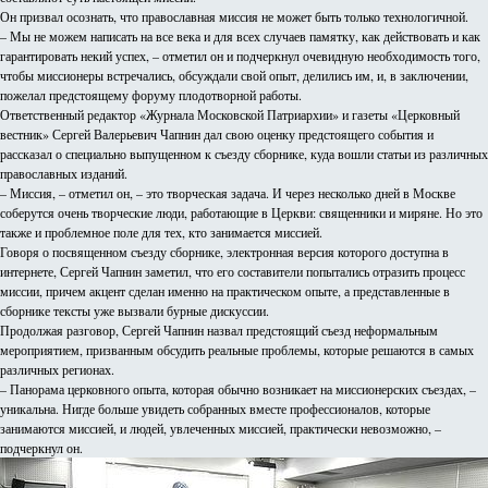
Он призвал осознать, что православная миссия не может быть только технологичной.
– Мы не можем написать на все века и для всех случаев памятку, как действовать и как
гарантировать некий успех, – отметил он и подчеркнул очевидную необходимость того,
чтобы миссионеры встречались, обсуждали свой опыт, делились им, и, в заключении,
пожелал предстоящему форуму плодотворной работы.
Ответственный редактор «Журнала Московской Патриархии» и газеты «Церковный
вестник» Сергей Валерьевич Чапнин дал свою оценку предстоящего события и
рассказал о специально выпущенном к съезду сборнике, куда вошли статьи из различных
православных изданий.
­– Миссия, – отметил он, – это творческая задача. И через несколько дней в Москве
соберутся очень творческие люди, работающие в Церкви: священники и миряне. Но это
также и проблемное поле для тех, кто занимается миссией.
Говоря о посвященном съезду сборнике, электронная версия которого доступна в
интернете, Сергей Чапнин заметил, что его составители попытались отразить процесс
миссии, причем акцент сделан именно на практическом опыте, а представленные в
сборнике тексты уже вызвали бурные дискуссии.
Продолжая разговор, Сергей Чапнин назвал предстоящий съезд неформальным
мероприятием, призванным обсудить реальные проблемы, которые решаются в самых
различных регионах.
– Панорама церковного опыта, которая обычно возникает на миссионерских съездах, –
уникальна. Нигде больше увидеть собранных вместе профессионалов, которые
занимаются миссией, и людей, увлеченных миссией, практически невозможно, –
подчеркнул он.