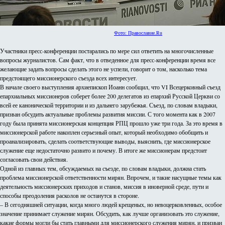
Фото: Православие.Ru
Участники пресс-конференции постарались по мере сил ответить на многочисленные
вопросы журналистов. Сам факт, что в отведенное для пресс-конференции время все
желающие задать вопросы сделать этого не успели, говорит о том, насколько тема
предстоящего миссионерского съезда всех интересует.
В начале своего выступления архиепископ Иоанн сообщил, что VI Всецерковный съезд
епархиальных миссионеров соберет более 200 делегатов из епархий Русской Церкви со
всей ее канонической территории и из дальнего зарубежья. Съезд, по словам владыки,
призван обсудить актуальные проблемы развития миссии. С того момента как в 2007
году была принята миссионерская концепция РПЦ прошло уже три года. За это время в
миссионерской работе накоплен серьезный опыт, который необходимо обобщить и
проанализировать, сделать соответствующие выводы, выяснить, где миссионерское
служение еще недостаточно развито и почему. В итоге же миссионерам предстоит
согласовать свои действия.
Одной из главных тем, обсуждаемых на съезде, по словам владыки, должна стать
проблема миссионерской ответственности мирян. Впрочем, и такие насущные темы как
деятельность миссионерских приходов и станов, миссия в иноверной среде, пути и
способы преодоления расколов не останутся в стороне.
– В сегодняшней ситуации, когда много людей крещеных, но невоцерковленных, особое
значение принимает служение мирян. Обсудить, как лучше организовать это служение,
какие формы могли бы стать главными для миссионерского служения мирян, и призван