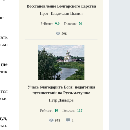
Восстановление Болгарского царства
Прот. Владислав Цыпин
ые –
Рейтинг:
9.9
Голосов:
20
298
мать
ько
где
слик
Учась благодарить Бога: педагогика
тся
путешествий по Руси-матушке
ючая
Петр Давыдов
Рейтинг:
10
Голосов:
117
нул,
978
1
ски,