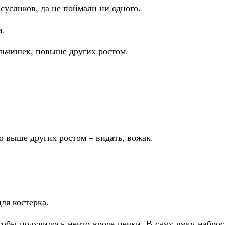
сусликов, да не поймали ни одного.
и.
альчишек, повыше других ростом.
то выше других ростом – видать, вожак.
для костерка.
тобы получилось нечто вроде печки. В саму ямку набро