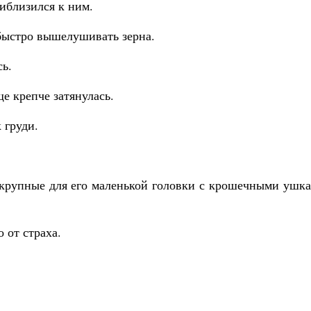
риблизился к ним.
-быстро вышелушивать зерна.
сь.
ще крепче затянулась.
 груди.
о крупные для его маленькой головки с крошечными ушк
 от страха.