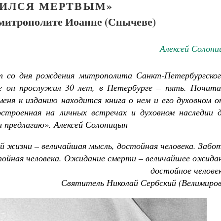
ДИЛСЯ МЕРТВЫМ»
 митрополите Иоанне (Снычеве)
Алексей Солони
ет со дня рождения митрополита Санкт-Петербургског
е он прослужил 30 лет, в Петербурге – пять. Почита
меня к изданию находится книга о нем и его духовном 
строенная на личных встречах и духовном наследии д
и предлагаю
»
. Алексей Солоницын
й жизни – величайшая мысль, достойная человека. Забо
тойная человека. Ожидание смерти – величайшее ожида
достойное челове
Святитель Николай Сербский (Велимиров
Великомученик Георгий Победоносец. Н
святого