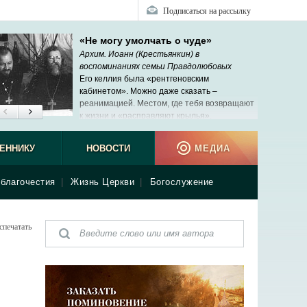
Подписаться на рассылку
«Не могу умолчать о чуде»
Архим. Иоанн (Крестьянкин) в
воспоминаниях семьи Правдолюбовых
Его келлия была «рентгеновским
кабинетом». Можно даже сказать –
реанимацией. Местом, где тебя возвращают
к жизни и «расправляют крылья».
ЕННИКУ
НОВОСТИ
МЕДИА
благочестия
|
Жизнь Церкви
|
Богослужение
спечатать