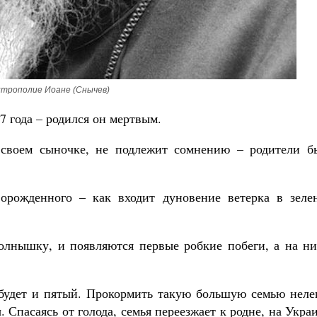
трополие Иоане (Снычев)
7 года – родился он мертвым.
своем сыночке, не подлежит сомнению – родители б
орожденного – как входит дуновение ветерка в зеле
солнышку, и появляются первые робкие побеги, а на ни
будет и пятый. Прокормить такую большую семью нелег
Спасаясь от голода, семья переезжает к родне, на Укра