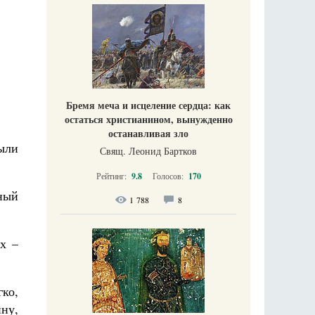
Бремя меча и исцеление сердца: как
остаться христианином, вынужденно
останавливая зло
ыли
Свящ. Леонид Бартков
Рейтинг:
9.8
Голосов:
170
ный
1 788
8
х –
ко,
ину,