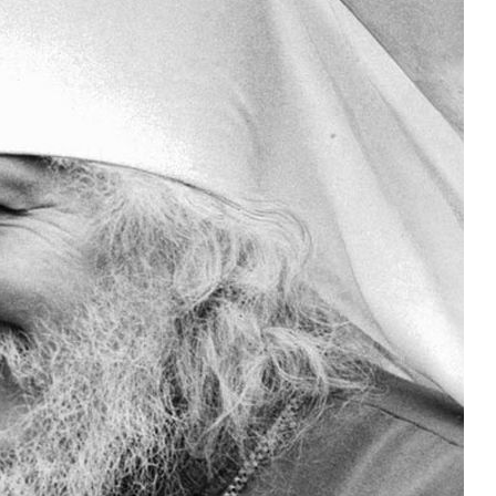
Роман Котов
Как найти своё место в жизни
Кирилл Мурышев