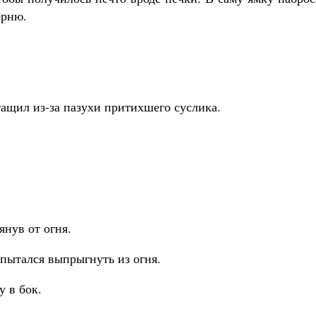
ерню.
тащил из-за пазухи притихшего суслика.
янув от огня.
опытался выпрыгнуть из огня.
у в бок.