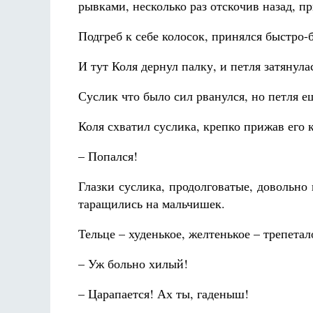
рывками, несколько раз отскочив назад, п
Подгреб к себе колосок, принялся быстро
И тут Коля дернул палку, и петля затянула
Суслик что было сил рванулся, но петля е
Коля схватил суслика, крепко прижав его к
– Попался!
Глазки суслика, продолговатые, довольн
таращились на мальчишек.
Тельце – худенькое, желтенькое – трепетало
– Уж больно хилый!
– Царапается! Ах ты, гаденыш!