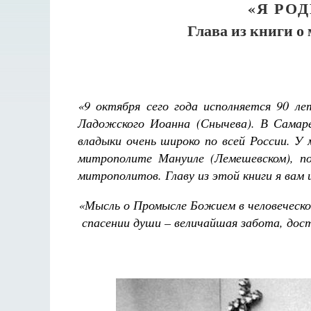
«Я РО
Глава из книги о
«
9 октября сего года исполняется 90 л
Ладожского Иоанна (Снычева). В Самар
владыки очень широко по всей России. У 
митрополите Мануиле (Лемешевском), по
митрополитов. Главу из этой книги я вам 
«Мысль о Промысле Божием в человеческо
спасении души – величайшая забота, дос