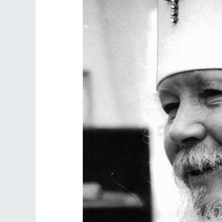
Разлуки не будет
Фредерика де Грааф