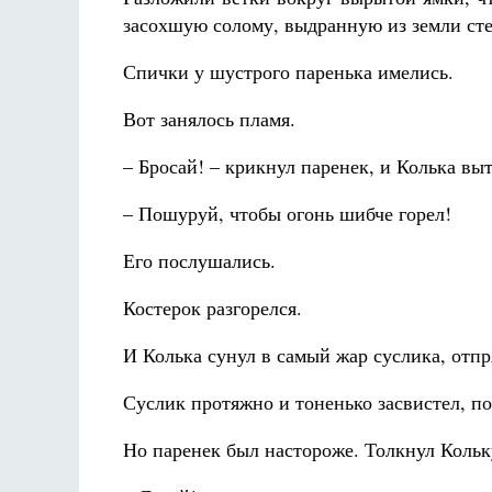
засохшую солому, выдранную из земли ст
Спички у шустрого паренька имелись.
Вот занялось пламя.
– Бросай! – крикнул паренек, и Колька вы
– Пошуруй, чтобы огонь шибче горел!
Его послушались.
Костерок разгорелся.
И Колька сунул в самый жар суслика, отпр
Суслик протяжно и тоненько засвистел, п
Но паренек был настороже. Толкнул Кольк