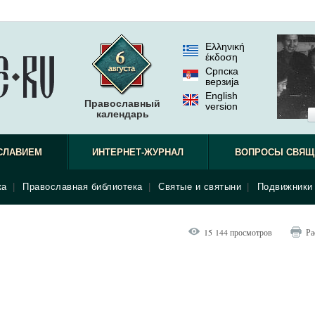
Ελληνική
έκδοση
Српска
верзиjа
English
Православный
version
календарь
СЛАВИЕМ
ИНТЕРНЕТ-ЖУРНАЛ
ВОПРОСЫ СВЯЩ
ка
|
Православная библиотека
|
Святые и святыни
|
Подвижники 
15 144 просмотров
Ра