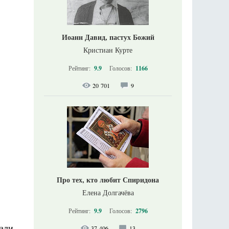
Иоанн Давид, пастух Божий
Кристиан Курте
Рейтинг:
9.9
Голосов:
1166
20 701
9
Про тех, кто любит Спиридона
Елена Долгачёва
Рейтинг:
9.9
Голосов:
2796
сали
37 406
13