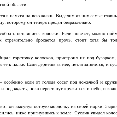
ской области.
тся в памяти на всю жизнь. Выделим из них самые главн
цу, которому он теперь предан безраздельно.
 собрать оставшиеся колоски. Если повезет, можно пой
к стремительно бросается прочь, стоит хотя бы тол
ирал горсточку колосков, пристроил их под бугорком, 
 ее к палке. Если дернешь за нее, петля затянется, и су
– особенно если от голода сосет под ложечкой и кружи
ю и подождать, пока перестанут кружиться и небо, и кол
 вот он высунул острую мордочку из своей норки. Зырк
таились, ниже пригнувшись к земле. Суслик увидел коло