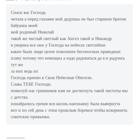
Спаси вас Господь
читала а перед глазами мой дедушка он был старшим братом
бабушки моей
мой родимый Николай
такой же чистый светлый как Ангел такой и Никандр
я уверена все они у Господа на небесах светлейше
какие были люди целое поколение богоносных праведных
плачу потому что немощна а надо радоваться да я и радуюсь
тут же
за них ведь их
Господь принял в Свои Небесные Обители.
Слава ТЕБЕ Господи.
помилуй нас грешников нам не достигнуть такой чистоты мы
с детства
понабрались грехов вся жизнь наизнанку была вывернута
вот и по сей день с этим прошлым боремся чтобы искоренить
советские привычки.