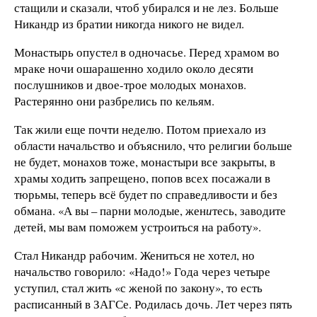
стащили и сказали, чтоб убирался и не лез. Больше
Никандр из братии никогда никого не видел.
Монастырь опустел в одночасье. Перед храмом во
мраке ночи ошарашенно ходило около десяти
послушников и двое-трое молодых монахов.
Растерянно они разбрелись по кельям.
Так жили еще почти неделю. Потом приехало из
области начальство и объяснило, что религии больше
не будет, монахов тоже, монастыри все закрыты, в
храмы ходить запрещено, попов всех посажали в
тюрьмы, теперь всё будет по справедливости и без
обмана. «А вы – парни молодые, жен
и
тесь, заводите
детей, мы вам поможем устроиться на работу».
Стал Никандр рабочим. Жениться не хотел, но
начальство говорило: «Надо!» Года через четыре
уступил, стал жить «с женой по закону», то есть
раcписанный в ЗАГСе. Родилась дочь. Лет через пять