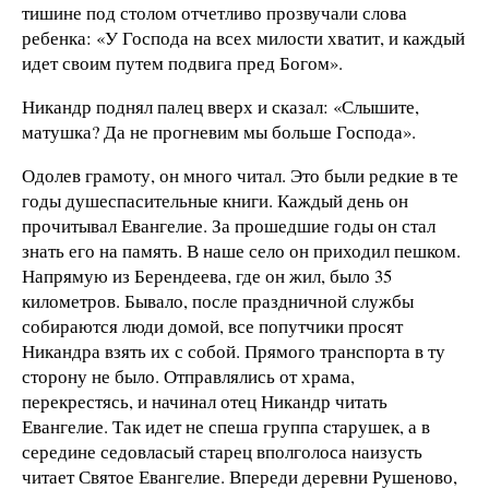
тишине под столом отчетливо прозвучали слова
ребенка: «У Господа на всех милости хватит, и каждый
идет своим путем подвига пред Богом».
Никандр поднял палец вверх и сказал: «Слышите,
матушка? Да не прогневим мы больше Господа».
Одолев грамоту, он много читал. Это были редкие в те
годы душеспасительные книги. Каждый день он
прочитывал Евангелие. За прошедшие годы он стал
знать его на память. В наше село он приходил пешком.
Напрямую из Берендеева, где он жил, было 35
километров. Бывало, после праздничной службы
собираются люди домой, все попутчики просят
Никандра взять их с собой. Прямого транспорта в ту
сторону не было. Отправлялись от храма,
перекрестясь, и начинал отец Никандр читать
Евангелие. Так идет не спеша группа старушек, а в
середине седовласый старец вполголоса наизусть
читает Святое Евангелие. Впереди деревни Рушеново,