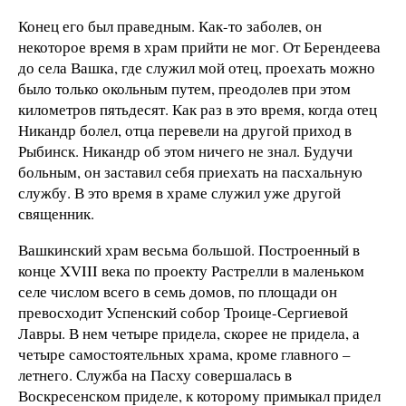
Конец его был праведным. Как-то заболев, он
некоторое время в храм прийти не мог. От Берендеева
до села Вашка, где служил мой отец, проехать можно
было только окольным путем, преодолев при этом
километров пятьдесят. Как раз в это время, когда отец
Никандр болел, отца перевели на другой приход в
Рыбинск. Никандр об этом ничего не знал. Будучи
больным, он заставил себя приехать на пасхальную
службу. В это время в храме служил уже другой
священник.
Вашкинский храм весьма большой. Построенный в
конце XVIII века по проекту Растрелли в маленьком
селе числом всего в семь домов, по площади он
превосходит Успенский собор Троице-Сергиевой
Лавры. В нем четыре придела, скорее не придела, а
четыре самостоятельных храма, кроме главного –
летнего. Служба на Пасху совершалась в
Воскресенском приделе, к которому примыкал придел