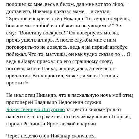
подошел ко мне, весь в белом, дал мне вот это яйцо, –
достав его, Никандр показал маме, – и сказал:
“Христос воскресе, отец Никандр! Ты скоро помрёшь,
больше мы с тобой в этой жизни не увидимся!” А я
ему: “Воистину воскресе!” Он повернулся молча,
прочь ушел в алтарь. А после службы мне с ним
поговорить-то не довелось, ведь я на первый автобус
побежал. Что-то, матушка, он как чудно сказал-то… Я
ведь в Лавру приехал по его страшному слову,
поговел, хоть и Пасха, исповедался, а сейчас от
причастия. Всех простил, может, и меня Господь
простит!»
Не знал отец Никандр, что в пасхальную ночь мой отец
протоиерей Владимир Недосекин служил
Божественную Литургию
за двести километров от
нашего села в храме святого великомученика Георгия,
города Рыбинска Ярославской епархии.
Через неделю отец Никандр скончался.