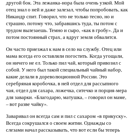
другой бок. Эта лежанка-нора была очень узкой. Мой
отец знал о ней и даже залезал, чтобы попробовать, как
Никандр спит. Говорил, что не только тесно, но и
страшно, потому что, забравшись туда, ты потом с
трудом вылезаешь. Темно и сыро, «как в гробу». Да и
потом постоянный страх, а вдруг земля обвалится.
Он часто приезжал к нам в село на службу. Отец или
мама всегда его оставляли погостить. Когда угощали,
он ничего не ел. Только пил чай, который привозил с
собой. У него был такой специальный чайный набор,
какие делали в дореволюционной России. Это
серебряная коробочка, в ней отдел для рассыпного
чая, отдел для сахара, ложечка, ситечко и порция-мера
для заварки. «Благодарю, матушка, – говорил он маме,
– вот разве чайку».
Заваривал он всегда сам и пил с сахаром «в прикуску».
Всегда сокрушался о своем житии. Однажды со
слезами начал рассказывать, что вот если бы теперь