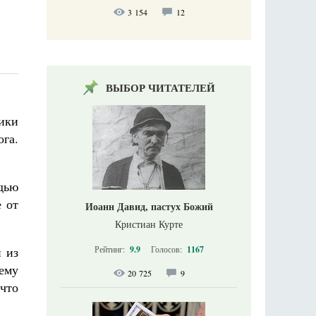
3 154
12
ВЫБОР ЧИТАТЕЛЕЙ
ники
ога.
едью
е от
Иоанн Давид, пастух Божий
Кристиан Курте
Рейтинг:
9.9
Голосов:
1167
й из
ему
20 725
9
что