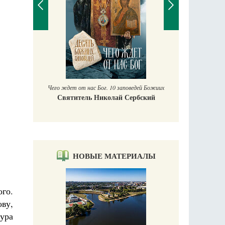
П
Е
аучись у
Чего ждет от нас Бог. 10 заповедей Божиих
Святитель Николай Сербский
НОВЫЕ МАТЕРИАЛЫ
го.
ву,
тура