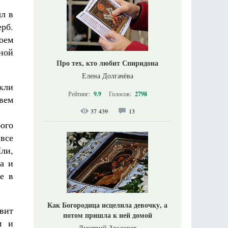
л в
ерб.
воем
сной
Про тех, кто любит Спиридона
Елена Долгачёва
икли
Рейтинг:
9.9
Голосов:
2798
вем
37 439
13
бого
все
ли,
а и
е в
Как Богородица исцелила девочку, а
вит
потом пришла к ней домой
м и
Дмитрий Злодорев