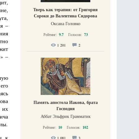
дит,
Тверь как терапия: от Григория
ине,
Сороки до Валентина Сидорова
уга,
Оксана Головко
я –
ния
Рейтинг:
9.7
Голосов:
73
стно
1 201
2
жит
» –
шую
 его
ясь
лова
Память апостола Иакова, брата
 их
Господня
вича
Аббат Эльфрик Грамматик
лы.
Рейтинг:
10
Голосов:
102
, к
1 081
3