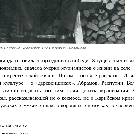
м Беловым. Белозёрск, 1973. Фото И. Гневашева
аганда готовилась праздновать победу. Хрущев спал и в
появились сначала очерки журналистов о жизни на селе 
и о крестьянской жизни. Потом – первые рассказы. И в
й культуре – о «деревенщиках». Абрамов, Распутин, Бе
тивно издавать, по ним стали делать экранизации. 
зы, рассказывающей не о космосе, не о Карибском криз
муж
а
ках и мужичишках, о коровках и козочках, о часове
и» на самом
времени это