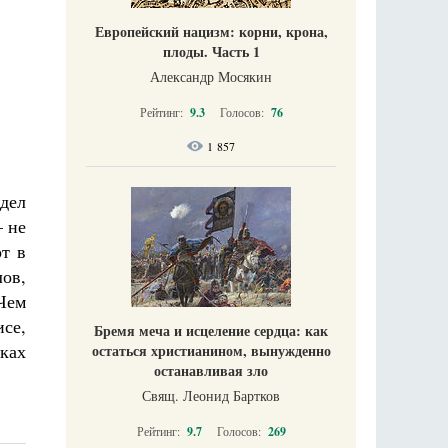
Европейский нацизм: корни, крона,
плоды. Часть 1
Александр Мосякин
Рейтинг:
9.3
Голосов:
76
1 857
идел
– не
от в
лов,
Чем
исе,
Бремя меча и исцеление сердца: как
нках
остаться христианином, вынужденно
останавливая зло
Свящ. Леонид Бартков
Рейтинг:
9.7
Голосов:
269