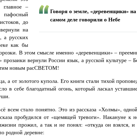
 главное –
Говоря о земле, «деревенщики» на
а пафосный
самом деле говорили о Небе
истоков, до
 вернули на
, а русских
веке как бы
зморозки. В этом смысле именно «деревенщики» – преем
» прозаики вернули России язык, а русской культуре – Б
 этим новым расСВЕТОМ!
ца, а от золотого купола. Его книги стали тихой пропов
сло в себе благодатный огонь, который ласкал уставши
уши.
сё всем стало понятно. Это из рассказа «Холмы», одно
сказа пробудился от «щемящей тревоги». Накануне к н
изни прожил, а так и не понял: «откуда он взялся, и 
по родной деревне: