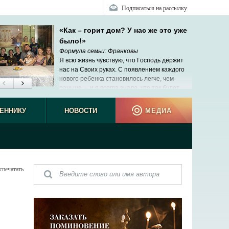
Подписаться на рассылку
«Как – горит дом? У нас же это уже
было!»
Формула семьи: Франковы
Я всю жизнь чувствую, что Господь держит
нас на Своих руках. С появлением каждого
нового ребенка становилось легче, чем
раньше, – и я всегда знала, что так будет.
ЕННИКУ
НОВОСТИ
МЕДИА
спечатать