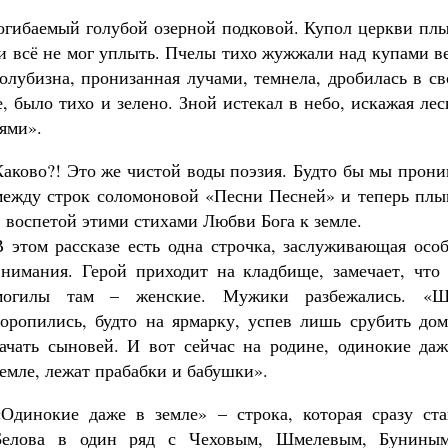
огибаемый голубой озерной подковой. Купол церкви плы
 и всё не мог уплыть. Пчелы тихо жужжали над купами в
голубизна, пронизанная лучами, темнела, дробилась в с
, было тихо и зелено. Зной истекал в небо, искажая ле
ями».
Каково?! Это же чистой воды поэзия. Будто бы мы прон
между строк соломоновой «Песни Песней» и теперь плы
в воспетой этими стихами Любви Бога к земле.
В этом рассказе есть одна строчка, заслуживающая осо
внимания. Герой приходит на кладбище, замечает, что 
могилы там – женские. Мужики разбежались. «Ш
торопились, будто на ярмарку, успев лишь срубить дом
зачать сыновей. И вот сейчас на родине, одинокие даж
земле, лежат прабабки и бабушки».
«Одинокие даже в земле» – строка, которая сразу ста
Белова в один ряд с Чеховым, Шмелевым, Бунины