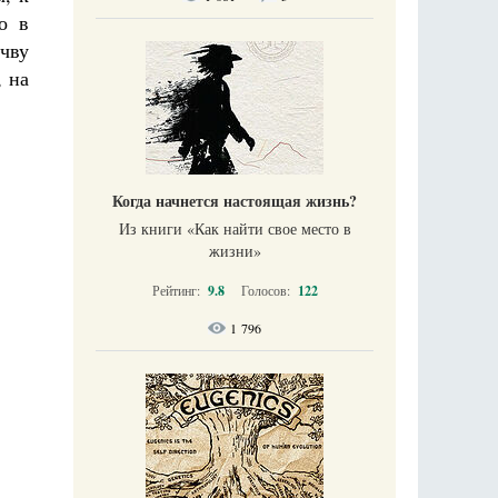
о в
очву
, на
Когда начнется настоящая жизнь?
Из книги «Как найти свое место в
жизни​»
Рейтинг:
9.8
Голосов:
122
1 796