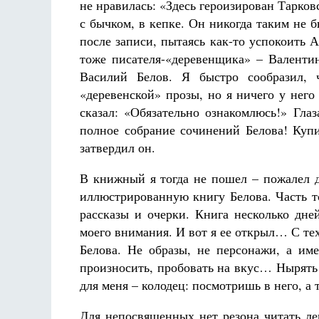
не нравилась: «Здесь героизирован Тарк
с бычком, в кепке. Он никогда таким не 
после записи, пытаясь как-то успокоить А
тоже писателя-«деревенщика» – Валентин
Василий Белов. Я быстро сообразил, 
«деревенской» прозы, но я ничего у нег
сказал: «Обязательно ознакомлюсь!» Гла
полное собрание сочинений Белова! Купи
затвердил он.
В книжный я тогда не пошел – пожалел д
иллюстрированную книгу Белова. Часть то
рассказы и очерки. Книга несколько дне
моего внимания. И вот я ее открыл… С тех
Белова. Не образы, не персонажи, а име
произносить, пробовать на вкус… Нырять 
для меня – колодец: посмотришь в него, а
Для непосвященных нет резона читать ле