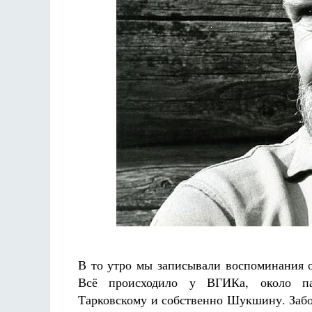
Разлуки не будет
Фредерика де Грааф
В то утро мы записывали воспоминания 
Всё происходило у ВГИКа, около па
Тарковскому и собственно Шукшину. Забол