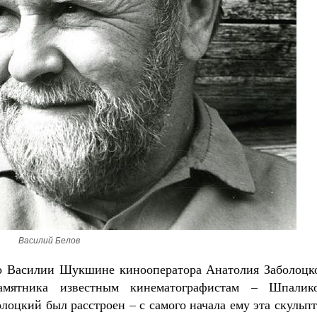
Великомученик Георгий Победоносец. Н
святого
Роман Котов
Как найти своё место в жизни
Кирилл Мурышев
Василий Белов
о Василии Шукшине кинооператора Анатолия Заболоцко
мятника известным кинематографистам – Шпалико
оцкий был расстроен – с самого начала ему эта скульп