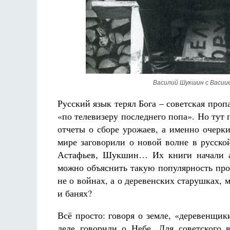
Василий Шукшин с Васиие
Русский язык терял Бога – советская проп
«по телевизеру последнего попа». Но тут 
отчеты о сборе урожаев, а именно очерк
мире заговорили о новой волне в русско
Астафьев, Шукшин… Их книги начали ак
можно объяснить такую популярность про
не о войнах, а о деревенских старушках, 
и банях?
Всё просто: говоря о земле, «деревенщик
деле говорили о Небе. Для советского 