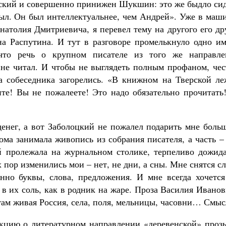
овский и совершенно принижен Шукшин: это же быдло си
был. Он был интеллектуальнее, чем Андрей». Уже в маш
натолия Дмитриевича, я перевел тему на другого его др
а Распутина. И тут в разговоре промелькнуло одно им
что речь о крупном писателе из того же направле
о не читал. И чтобы не выглядеть полным профаном, че
за собеседника загорелись. «В книжном на Тверской ле
те! Вы не пожалеете! Это надо обязательно прочитать!
енег, а вот Заболоцкий не пожалел подарить мне боль
ма занимала живопись из собрания писателя, а часть –
й пролежала на журнальном столике, терпеливо дожида
 пор изменились мои – нет, не дни, а сны. Мне снятся с
нно буквы, слова, предложения. И мне всегда хочется
в их соль, как в родник на жаре. Проза Василия Ивано
 там живая Россия, села, поля, мельницы, часовни… Смыс
кцию о литературном направлении «деревенской» прозы