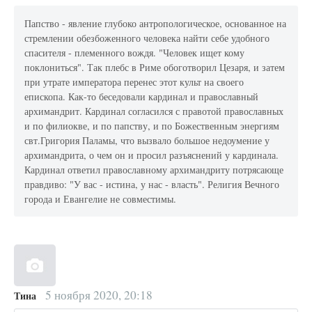
Папство - явление глубоко антропологическое, основанное на
стремлении обезбоженного человека найти себе удобного
спасителя - племенного вождя. "Человек ищет кому
поклониться". Так плебс в Риме обоготворил Цезаря, и затем
при утрате императора перенес этот культ на своего
епископа. Как-то беседовали кардинал и православный
архимандрит. Кардинал согласился с правотой православных
и по филиокве, и по папству, и по Божественным энергиям
свт.Григория Паламы, что вызвало большое недоумение у
архимандрита, о чем он и просил разъяснений у кардинала.
Кардинал ответил православному архимандриту потрясающе
правдиво: "У вас - истина, у нас - власть". Религия Вечного
города и Евангелие не совместимы.
5 ноября 2020, 20:18
Тина