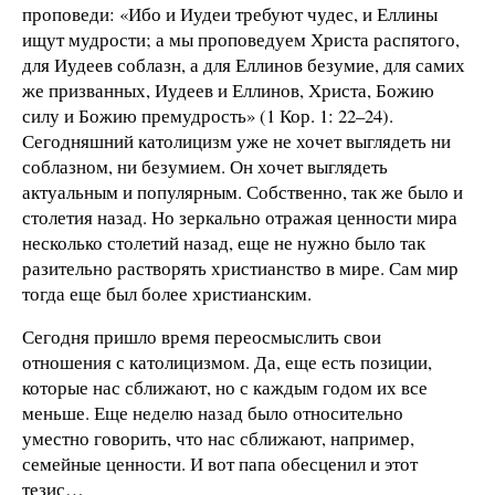
проповеди: «Ибо и Иудеи требуют чудес, и Еллины
ищут мудрости; а мы проповедуем Христа распятого,
для Иудеев соблазн, а для Еллинов безумие, для самих
же призванных, Иудеев и Еллинов, Христа, Божию
силу и Божию премудрость» (1 Кор. 1: 22–24).
Сегодняшний католицизм уже не хочет выглядеть ни
соблазном, ни безумием. Он хочет выглядеть
актуальным и популярным. Собственно, так же было и
столетия назад. Но зеркально отражая ценности мира
несколько столетий назад, еще не нужно было так
разительно растворять христианство в мире. Сам мир
тогда еще был более христианским.
Сегодня пришло время переосмыслить свои
отношения с католицизмом. Да, еще есть позиции,
которые нас сближают, но с каждым годом их все
меньше. Еще неделю назад было относительно
уместно говорить, что нас сближают, например,
семейные ценности. И вот папа обесценил и этот
тезис…