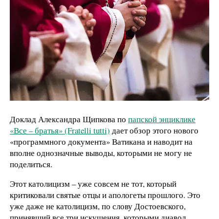
Доклад Александра Щипкова по
папской энциклике
«Все – братья» (Fratelli tutti)
дает обзор этого нового
«программного документа» Ватикана и наводит на
вполне однозначные выводы, которыми не могу не
поделиться.
Этот католицизм – уже совсем не тот, который
критиковали святые отцы и апологеты прошлого. Это
уже даже не католицизм, по слову Достоевского,
принявший все три искушения, которыми диавол