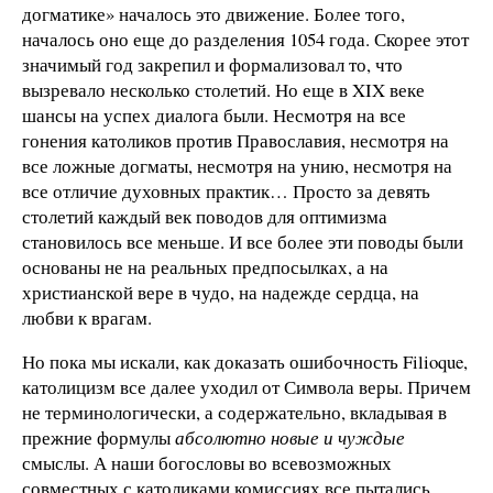
догматике» началось это движение. Более того,
началось оно еще до разделения 1054 года. Скорее этот
значимый год закрепил и формализовал то, что
вызревало несколько столетий. Но еще в XIX веке
шансы на успех диалога были. Несмотря на все
гонения католиков против Православия, несмотря на
все ложные догматы, несмотря на унию, несмотря на
все отличие духовных практик… Просто за девять
столетий каждый век поводов для оптимизма
становилось все меньше. И все более эти поводы были
основаны не на реальных предпосылках, а на
христианской вере в чудо, на надежде сердца, на
любви к врагам.
Но пока мы искали, как доказать ошибочность Filioque,
католицизм все далее уходил от Символа веры. Причем
не терминологически, а содержательно, вкладывая в
прежние формулы
абсолютно новые и чуждые
смыслы. А наши богословы во всевозможных
совместных с католиками комиссиях все пытались