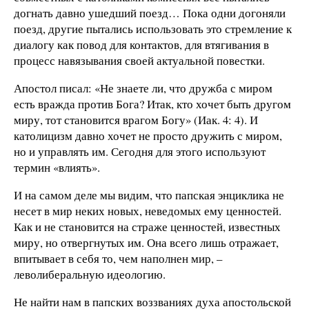
догнать давно ушедший поезд… Пока одни догоняли
поезд, другие пытались использовать это стремление к
диалогу как повод для контактов, для втягивания в
процесс навязывания своей актуальной повестки.
Апостол писал: «Не знаете ли, что дружба с миром
есть вражда против Бога? Итак, кто хочет быть другом
миру, тот становится врагом Богу» (Иак. 4: 4). И
католицизм давно хочет не просто дружить с миром,
но и управлять им. Сегодня для этого используют
термин «влиять».
И на самом деле мы видим, что папская энциклика не
несет в мир неких новых, неведомых ему ценностей.
Как и не становится на страже ценностей, известных
миру, но отвергнутых им. Она всего лишь отражает,
впитывает в себя то, чем наполнен мир, –
леволиберальную идеологию.
Не найти нам в папских воззваниях духа апостольской