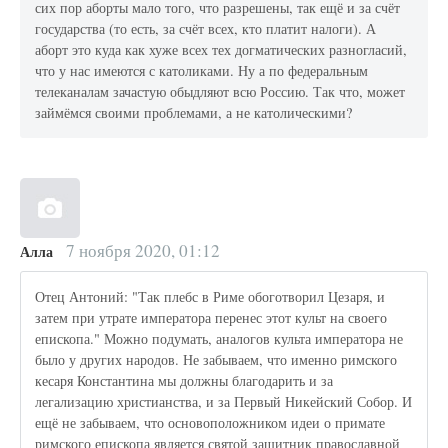
сих пор аборты мало того, что разрешены, так ещё и за счёт
государства (то есть, за счёт всех, кто платит налоги). А
аборт это куда как хуже всех тех догматических разногласий,
что у нас имеются с католиками. Ну а по федеральным
телеканалам зачастую обыдляют всю Россию. Так что, может
займёмся своими проблемами, а не католическими?
7 ноября 2020, 01:12
Алла
Отец Антоний: "Так плебс в Риме обоготворил Цезаря, и
затем при утрате императора перенес этот культ на своего
епископа." Можно подумать, аналогов культа императора не
было у других народов. Не забываем, что именно римского
кесаря Константина мы должны благодарить и за
легализацию христианства, и за Первый Никейский Собор. И
ещё не забываем, что основоположником идеи о примате
римского епископа является святой защитник православной