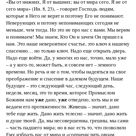
«Вы от нижних, Я от вышних; вы от мира сего, Я не от
сего мира» (Ин. 8, 23), – говорит Господь людям,
которые в Него не верят и поэтому Его не понимают.
Неверующих и потому непонимающих сегодня не
меньше, чем тогда. Но это не про нас с вами. Мы верим
и понимаем! Мы знаем, Кто Он и зачем Он пришел к
нам. Это наше невероятное счастье, это ключ к нашему
спасению… но только ключ. Надо еще открыть дверь.
Надо еще войти. Да, у многих из нас, точно, мало уже
– а у кого-то, может быть, и совсем нет – земного
времени. Но речь и не о том, чтобы надеяться на свое
преображение и спасение в далеком будущем. Наше
будущее – это следующий час, следующий день,
неделя, месяц, это то время, которое Промыслом
уже
уже
Божиим нам
дано,
отведено, хоть мы и не
ведаем его протяженности. Живешь – значит, дано
тебе еще жить. Дано жить телесно – значит, дано жить
и душе твоей. Да, мы несовершенны, грешны, мы сами
– часть падшего мира; но в нас есть то, что позволило
Ему избрать нас от мира и «сопричислить овцам