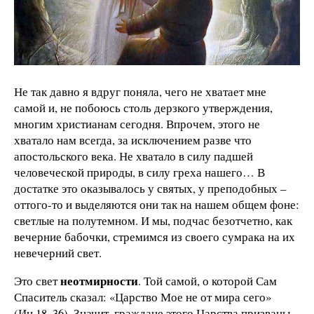
Не так давно я вдруг поняла, чего не хватает мне
самой и, не побоюсь столь дерзкого утверждения,
многим христианам сегодня. Впрочем, этого не
хватало нам всегда, за исключением разве что
апостольского века. Не хватало в силу падшей
человеческой природы, в силу греха нашего… В
достатке это оказывалось у святых, у преподобных –
оттого-то и выделяются они так на нашем общем фоне:
светлые на полутемном. И мы, подчас безотчетно, как
вечерние бабочки, стремимся из своего сумрака на их
невечерний свет.
неотмирности
Это свет
. Той самой, о которой Сам
Спаситель сказал: «Царство Мое не от мира сего»
(Ин.18, 36). Значит, граждане этого Царства призваны