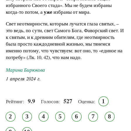
избранного Своего стада». Мы не будем избраны
уже
когда-то потом, а
избраны от мира.
Свет неотмирности, которым лучатся глаза святых, –
это ведь, по сути, свет Самого Бога, Фаворский свет. И
к святым, и к древним обителям, где неотмирность
была просто каждодневной жизнью, мы тянемся
именно потому, что чувствуем: вот оно, то «единое на
потребу» (Лк. 10, 42), что нам надо.
Марина Бирюкова
1 апреля 2024 г.
9.9
527
1
Рейтинг:
Голосов:
Оценка:
2
3
4
5
6
7
8