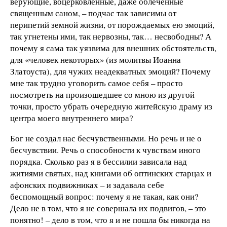
верующие, воцерковленные, даже облеченные
священным саном, – подчас так зависимы от
перипетий земной жизни, от порождаемых ею эмоций,
так угнетены ими, так нервозны, так… несвободны? А
почему я сама так уязвима для внешних обстоятельств,
для «человек некоторых» (из молитвы Иоанна
Златоуста), для чужих неадекватных эмоций? Почему
мне так трудно уговорить самое себя – просто
посмотреть на произошедшее со мною из другой
точки, просто убрать очередную житейскую драму из
центра моего внутреннего мира?
Бог не создал нас бесчувственными. Но речь и не о
бесчувствии. Речь о способности к чувствам иного
порядка. Сколько раз я в бессилии зависала над
житиями святых, над книгами об оптинских старцах и
афонских подвижниках – и задавала себе
беспомощный вопрос: почему я не такая, как они?
Дело не в том, что я не совершала их подвигов, – это
понятно! – дело в том, что я и не пошла бы никогда на