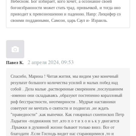
Небесном. Бог избирает, кого хочет, а осознание своей
богоизбранности может стать трад. привычкой, и тогда оно
приводит к превозношению и падению. Напр: Люцифер со
своими подданными, Самсон, царь Саул и- Израиль.
2 апреля 2024, 09:53
Павел К.
Спасибо, Марина ! Читая жития, мы видим уже конечный
результат большого количества усилий и малых побед над
собой . Дела малые ,растворенные смирением ,послушанием
-именно они складываясь ,образуют постепенно коралловый
риф бесстрастности, неотмирности . Мудрые наставники
советуют не мечтать о святости и подвигах ,не ждать
"праведности" ,как выпечки. Как говаривал схиепископ Петр
Ладыгин -подвижник тот ,кто п о т и х о н ь к у двигается
.Прыжки в духовной жизни бывают только вниз. Все от
благодати .Если Господь видит нас старающимися ,то и