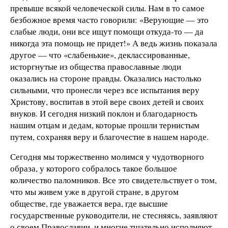
превыше всякой человеческой силы. Нам в то самое
безбожное время часто говорили: «Верующие — это
слабые люди, они все ищут помощи откуда-то — да
никогда эта помощь не придет!» А ведь жизнь показала
другое — что «слабенькие», деклассированные,
исторгнутые из общества православные люди
оказались на стороне правды. Оказались настолько
сильными, что пронесли через все испытания веру
Христову, воспитав в этой вере своих детей и своих
внуков. И сегодня низкий поклон и благодарность
нашим отцам и дедам, которые прошли тернистым
путем, сохраняя веру и благочестие в нашем народе.
Сегодня мы торжественно молимся у чудотворного
образа, у которого собралось такое большое
количество паломников. Все это свидетельствует о том,
что мы живем уже в другой стране, в другом
обществе, где уважается вера, где высшие
государственные руководители, не стесняясь, заявляют
о своем Православии, и многие тщательно исполняют