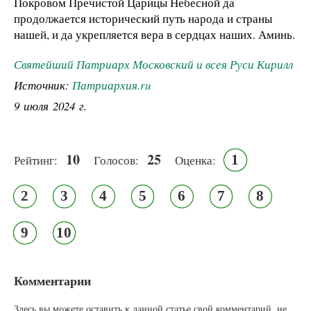
Покровом Пречистой Царицы Небесной да
продолжается исторический путь народа и страны
нашей, и да укрепляется вера в сердцах наших. Аминь.
Святейший Патриарх Московский и всея Руси Кирилл
Источник:
Патриархия.ru
9 июля 2024 г.
10
25
1
Рейтинг:
Голосов:
Оценка:
2
3
4
5
6
7
8
9
10
Комментарии
Здесь вы можете оставить к данной статье свой комментарий, не