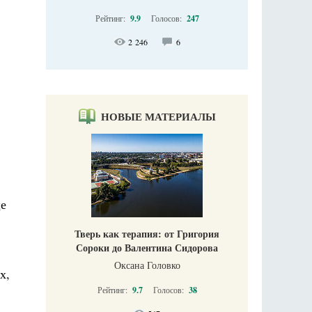
Рейтинг:
9.9
Голосов:
247
2 246
6
НОВЫЕ МАТЕРИАЛЫ
це
Тверь как терапия: от Григория
Сороки до Валентина Сидорова
Оксана Головко
х,
Рейтинг:
9.7
Голосов:
38