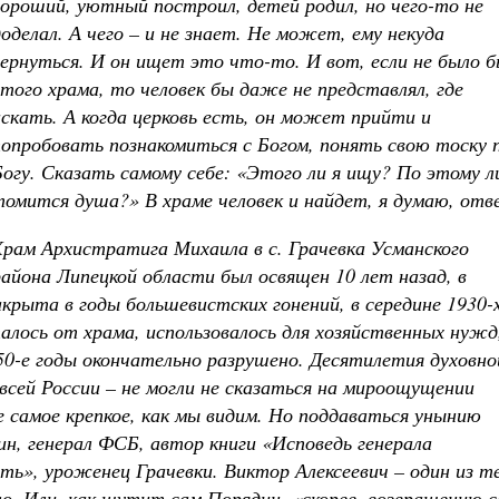
хороший, уютный построил, детей родил, но чего-то не
доделал. А чего – и не знает. Не может, ему некуда
вернуться. И он ищет это что-то. И вот, если не было 
этого храма, то человек бы даже не представлял, где
искать. А когда церковь есть, он может прийти и
попробовать познакомиться с Богом, понять свою тоску 
Богу. Сказать самому себе: «Этого ли я ищу? По этому л
томится душа?» В храме человек и найдет, я думаю, отв
Храм Архистратига Михаила в с. Грачевка Усманского
района Липецкой области был освящен 10 лет назад, в
закрыта в годы большевистских гонений, в середине 1930-
алось от храма, использовалось для хозяйственных нужд
950-е годы окончательно разрушено. Десятилетия духовно
 всей России – не могли не сказаться на мироощущении
е самое крепкое, как мы видим. Но поддаваться унынию
ин, генерал ФСБ, автор книги «Исповедь генерала
ть», уроженец Грачевки. Виктор Алексеевич – один из те
ло. Или, как шутит сам Порядин, «скорее, возвращению с