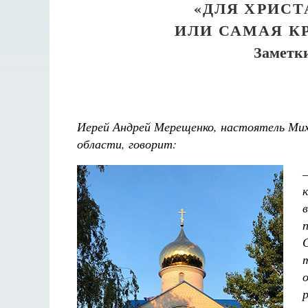
«ДЛЯ ХРИСТ
ИЛИ САМАЯ К
Заметки
Иерей Андрей Мерещенко, настоятель Миха
области, говорит:
Разлуки не будет
Фредерика де Грааф
в
С