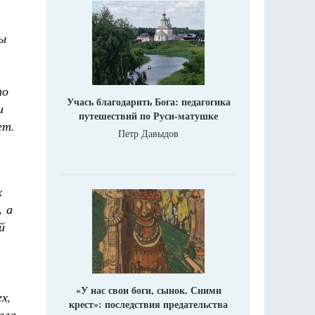
бы
по
Учась благодарить Бога: педагогика
и
путешествий по Руси-матушке
ет.
Петр Давыдов
х
, а
й
«У нас свои боги, сынок. Сними
х,
крест»: последствия предательства
ела