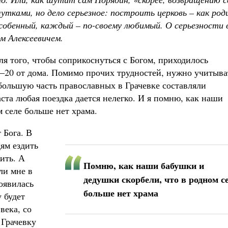
шутками, но дело серьезное: построить церковь – как ро
особенный, каждый – по-своему любимый. О серьезности 
м Алексеевичем.
ля того, чтобы соприкоснуться с Богом, приходилось
0–20 от дома. Помимо прочих трудностей, нужно учитыва
 большую часть православных в Грачевке составляли
ста любая поездка дается нелегко. И я помню, как наши
 селе больше нет храма.
 Бога. В
дям ездить
ить. А
Помню, как наши бабушки и
ли мне в
дедушки скорбели, что в родном с
оявилась
больше нет храма
 будет
века, со
 Грачевку