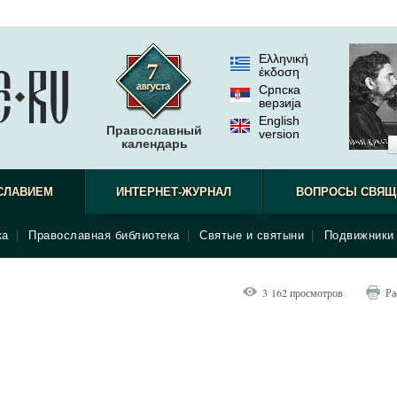
Ελληνική
έκδοση
Српска
верзиjа
English
Православный
version
календарь
СЛАВИЕМ
ИНТЕРНЕТ-ЖУРНАЛ
ВОПРОСЫ СВЯЩ
ка
|
Православная библиотека
|
Святые и святыни
|
Подвижники 
3 162 просмотров
Ра