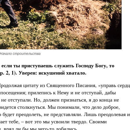
Начало строительства
 если ты приступаешь служить Господу Богу, то
 2, 1). Уверен: искушений хватало.
 Продолжая цитату из Священного Писания, «управь серд
я посещения; прилепись к Нему и не отступай, дабы
 не отступали. Но, должен признаться, я до конца не
ридется столкнуться. Мы понимали, что дело доброе,
о будет преодолеть, не представляли. Лишь преодолевая и
ает тебе, – вот это мы усвоили твердо. Своими
 вряд ли бы мы чего-то добились.