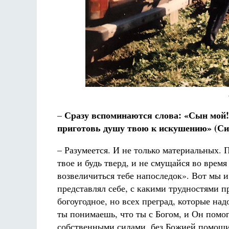
Сразу вспоминаются слова: «Сын мой!
–
приготовь душу твою к искушению» (Сир.
– Разумеется. И не только материальных.
твое и будь тверд, и не смущайся во врем
возвеличиться тебе напоследок». Вот мы и
представлял себе, с какими трудностями п
богоугодное, но всех преград, которые над
ты понимаешь, что ты с Богом, и Он помог
собственными силами, без Божией помощи,