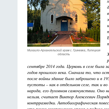
Михаило-Архангельский храм с. Грачевка, Липецкая 
область
сентябре 2014 года. Церковь в селе была 
годов прошлого века. Сначала то, что ост
после войны здание было заброшено и в 1
пустоты – как в отдельном селе, так и во
народа, его духовном самочувствии. Оно н
нельзя, считает Виктор Алексеевич Поряд
контрразведки. Автобиографическая повес
кто помог возвращению храма в родное се