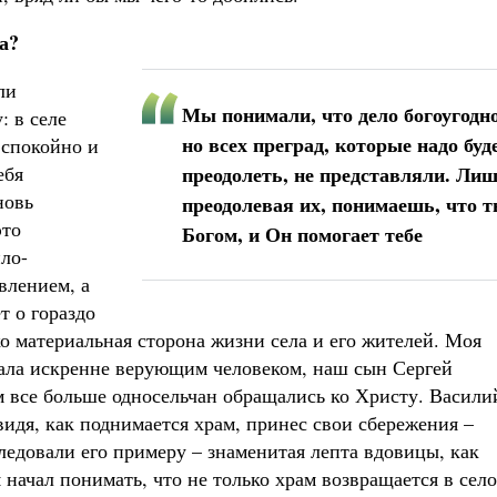
а?
ли
Мы понимали, что дело богоугодно
: в селе
но всех преград, которые надо буд
 спокойно и
ебя
преодолеть, не представляли. Ли
новь
преодолевая их, понимаешь, что т
это
Богом, и Он помогает тебе
ло-
влением, а
т о гораздо
о материальная сторона жизни села и его жителей. Моя
тала искренне верующим человеком, наш сын Сергей
ом все больше односельчан обращались ко Христу. Васили
идя, как поднимается храм, принес свои сбережения –
ледовали его примеру – знаменитая лепта вдовицы, как
я начал понимать, что не только храм возвращается в село