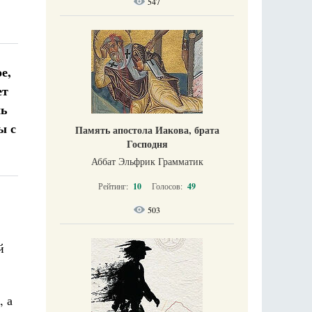
547
е,
ет
шь
ы с
Память апостола Иакова, брата
Господня
Аббат Эльфрик Грамматик
Рейтинг:
10
Голосов:
49
503
й
, а