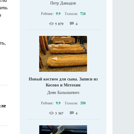
Петр Давыдов
дить
в
Рейтинг:
9.9
Голосов:
724
5 879
4
ть,
Новый костюм для сына. Записи из
Косово и Метохии
Деян Бальошевич
Рейтинг:
9.9
Голосов:
350
еле
3 367
4