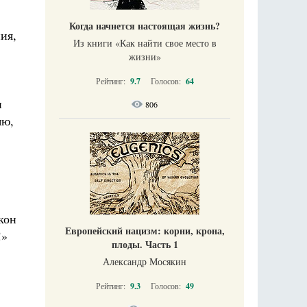
Когда начнется настоящая жизнь?
ия,
Из книги «Как найти свое место в
жизни​»
Рейтинг:
9.7
Голосов:
64
и
806
яю,
кон
Европейский нацизм: корни, крона,
!»
плоды. Часть 1
Александр Мосякин
Рейтинг:
9.3
Голосов:
49