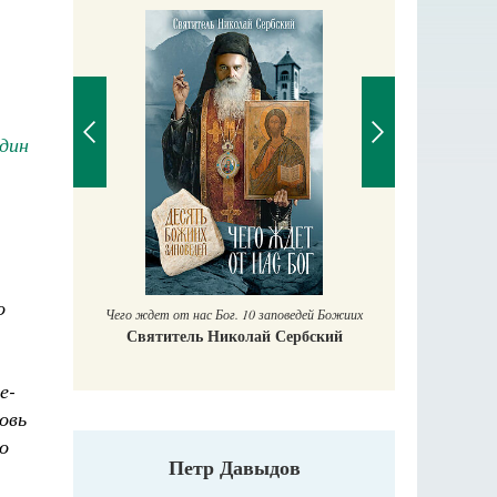
дин
П
Е
аучись у
о
Чего ждет от нас Бог. 10 заповедей Божиих
Святитель Николай Сербский
е-
овь
о
Петр Давыдов