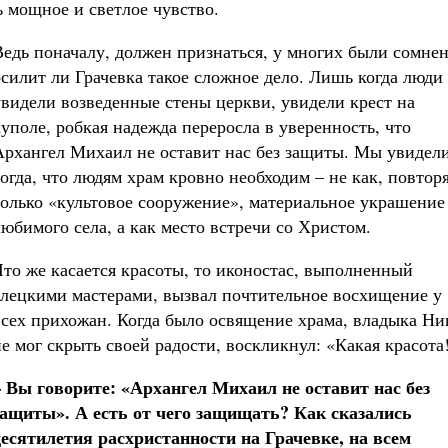
ь мощное и светлое чувство.
Ведь поначалу, должен признаться, у многих были сомнен
осилит ли Грачевка такое сложное дело. Лишь когда люди
увидели возведенные стены церкви, увидели крест на
куполе, робкая надежда переросла в уверенность, что
Архангел Михаил не оставит нас без защиты. Мы увидел
тогда, что людям храм кровно необходим – не как, повтор
только «культовое сооружение», материальное украшение
любимого села, а как место встречи со Христом.
Что же касается красоты, то иконостас, выполненный
елецкими мастерами, вызвал почтительное восхищение у
всех прихожан. Когда было освящение храма, владыка Ни
не мог скрыть своей радости, воскликнул: «Какая красота
– Вы говорите: «Архангел Михаил не оставит нас без
защиты». А есть от чего защищать? Как сказались
десятилетия расхристанности на Грачевке, на всем