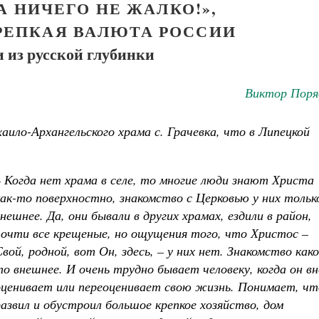
А НИЧЕГО НЕ ЖАЛКО!»,
РЕПКАЯ ВАЛЮТА РОССИИ
 из русской глубинки
Виктор Поря
ило-Архангельского храма с. Грачевка, что в Липецкой
Великомученик Георгий Победоносец. Н
– Когда нет храма в селе, то многие люди знают Христа
святого
как-то поверхностно, знакомство с Церковью у них тольк
Роман Котов
Как найти своё место в жизни
нешнее. Да, они бывали в других храмах, ездили в район,
Кирилл Мурышев
почти все крещеные, но ощущения того, что Христос –
вой, родной, вот Он, здесь, – у них нет. Знакомство како
то внешнее. И очень трудно бывает человеку, когда он вн
оценивает или переоценивает свою жизнь. Понимает, чт
развил и обустроил большое крепкое хозяйство, дом