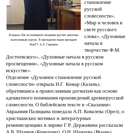
становление
русской
словесности»,
«Мир и человек в
свете русского
Владыка Лев на пленарном заседании вручает дипломы
слова», «Духовные
выпускникам курсов. В президиуме виден президент
начала в
НовГУ А.Л. Гавриков
творчестве Ф.М.
Достоевского», «Духовные начала в русском
просвещении», «Духовные начала в русском
искусстве».
Отделение «Духовное становление русской
словесности» открыла Н.Г. Комар (Казань),
обратившись к православным догматам как основе
адекватного понимания произведений древнерусской
словесности. О библейском тексте в «Сказании»
Авраамия Палицына поведала А.П. Ковалева (Орел), о
христианских мотивах и литературных
реминисценциях в лирике Г.Р. Державина рассказали
А.В. Шунков (Кемерово), О.Н. Шанаева (Рязань).