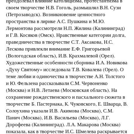
преодолевал влияние католицизма, протестантизма в
своем творчестве Н.В. Гоголь, размышлял В.Н. Сузи
(Петрозаводск). Возникновение ценностного
пространства в лирике А.С. Пушкина и М.Ю.
Лермонтова рассмотрели Н.П. Жилина (Калининград)
и Г.В. Косяков (Омск). Нравственные категории долга,
праведничества в творчестве С.Т. Аксакова, Н.С.
Лескова привлекли внимание Е.Ф. Григорьевой
(Вологодская область), И.В. Крахмалевой (Орел).
Художественные особенности сборника И.А. Новикова
«Духу Святому» исследовала Т.В. Ковалева (Орел). О
теме любви и одиночества в творчестве А.Н. Толстого
и Ю. Фельзена рассказывали С.М. Червоненко
(Москва) и Н.В. Летаева (Московская область). На
сохранение рождественского и пасхального сюжета в
творчестве Б. Пастернака, К. Чуковского, Е. Шварца, В.
Солоухина указали И.В. Акимова (Москва), С.М.
Панич (Москва), И.В. Васильева (Москва), Л.Г.
Дорофеева (Калининград). Л.А. Макарова (Москва)
показала, как в творчестве И.С. Шмелева раскрывается