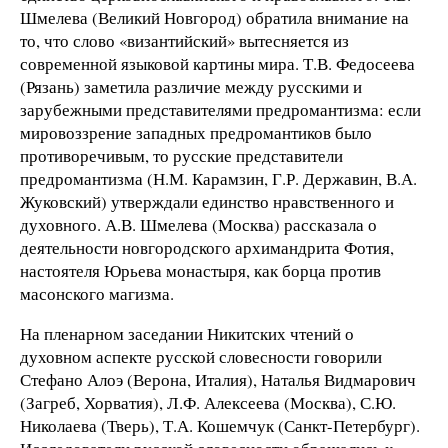
Шмелева (Великий Новгород) обратила внимание на
то, что слово «византийский» вытесняется из
современной языковой картины мира. Т.В. Федосеева
(Рязань) заметила различие между русскими и
зарубежными представителями предромантизма: если
мировоззрение западных предромантиков было
противоречивым, то русские представители
предромантизма (Н.М. Карамзин, Г.Р. Державин, В.А.
Жуковский) утверждали единство нравственного и
духовного. А.В. Шмелева (Москва) рассказала о
деятельности новгородского архимандрита Фотия,
настоятеля Юрьева монастыря, как борца против
масонского магизма.
На пленарном заседании Никитских чтений о
духовном аспекте русской словесности говорили
Стефано Алоэ (Верона, Италия), Наталья Видмарович
(Загреб, Хорватия), Л.Ф. Алексеева (Москва), С.Ю.
Николаева (Тверь), Т.А. Кошемчук (Санкт-Петербург).