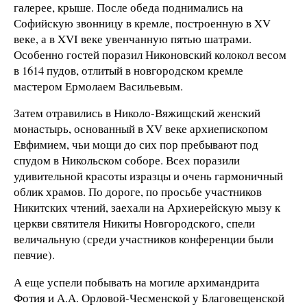
галерее, крыше. После обеда поднимались на
Софийскую звонницу в кремле, построенную в XV
веке, а в XVI веке увенчанную пятью шатрами.
Особенно гостей поразил Никоновский колокол весом
в 1614 пудов, отлитый в новгородском кремле
мастером Ермолаем Васильевым.
Затем отравились в Николо-Вяжищский женский
монастырь, основанный в XV веке архиепископом
Евфимием, чьи мощи до сих пор пребывают под
спудом в Никольском соборе. Всех поразили
удивительной красоты изразцы и очень гармоничный
облик храмов. По дороге, по просьбе участников
Никитских чтений, заехали на Архиерейскую мызу к
церкви святителя Никиты Новгородского, спели
величальную (среди участников конференции были
певчие).
А еще успели побывать на могиле архимандрита
Фотия и А.А. Орловой-Чесменской у Благовещенской