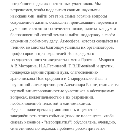
потребностью для их постоянных участников. Мы
встречаемся, чтобы поделиться своими научными
изысканиями, найти ответ на самые горячие вопросы
современной жизни, осмыслить происходящие перемены в
духовном состоянии соотечественников, напитаться духом
благословенной святой земли и найти поддержку в своём
служении любимому делу. Атмосфера, которая создаётся на
чтениях во многом благодаря усилиям их организаторов,
профессоров и преподавателей Новгородского
государственного университета имени Ярослава Мудрого
А.В.Моторина, Н.А.Гаричевой, Т.В.Шмелёвой и других,
поддержке администрации вуза, благословению
архиепископа Новгородского и Старорусского Льва и
неусыпной опеке протоиерея Александра Ранне, отличается
горячей заинтересованностью участников в обсуждаемых
вопросах, коллегиальностью в их разрешении,
необыкновенной теплотой и единомыслием.
Редкая в наше время гармоничность и целостная
завершённость этого события (язык не повернулся, чтобы
сказать казённое - "мероприятия") обусловлена, очевидно,
синтетичностью подхода: проблема рассматривается