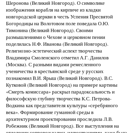
Шеронова (Великий Новгород). О символике
изображения корабля на кирпиче из кладки
новгородской церкви в честь Успения Пресвятой
Богородицы на Волотовом поле поведала О.Ю.
Тимонина (Великий Новгород). Своими
размышлениями о Чехове и церковном пении
поделилась Н.Ф. Иванова (Великий Новгород).
Религиозно-эстетический аспект творчества
Владимира Смоленского отметил А.Г. Данилов
(Москва). С разными видами ремесленного
ученичества в крестьянской среде у русских
познакомил В.И. Ярыш (Великий Новгород). В.С.
Кутковой (Великий Новгород) на примере картины
«Смерть комиссара» раскрыл парадоксальность и
философскую глубину творчества К.С. Петрова-
Водкина как представителя культуры «серебряного
века». Формирование гуманной среды в
архитектурном проектировании проследила Л.В.
Робежник (Великий Новгород). Все выступления на
отделении сопровождались иллюстрациями, даже была