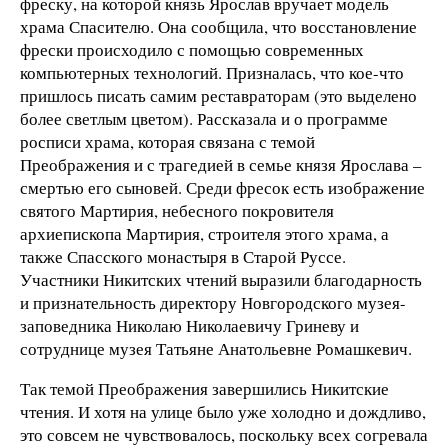
фреску, на которой князь Ярослав вручает модель
храма Спасителю. Она сообщила, что восстановление
фрески происходило с помощью современных
компьютерных технологий. Призналась, что кое-что
пришлось писать самим реставраторам (это выделено
более светлым цветом). Рассказала и о программе
росписи храма, которая связана с темой
Преображения и с трагедией в семье князя Ярослава –
смертью его сыновей. Среди фресок есть изображение
святого Мартирия, небесного покровителя
архиепископа Мартирия, строителя этого храма, а
также Спасского монастыря в Старой Руссе.
Участники Никитских чтений выразили благодарность
и признательность директору Новгородского музея-
заповедника Николаю Николаевичу Гриневу и
сотруднице музея Татьяне Анатольевне Ромашкевич.
Так темой Преображения завершились Никитские
чтения. И хотя на улице было уже холодно и дождливо,
это совсем не чувствовалось, поскольку всех согревала