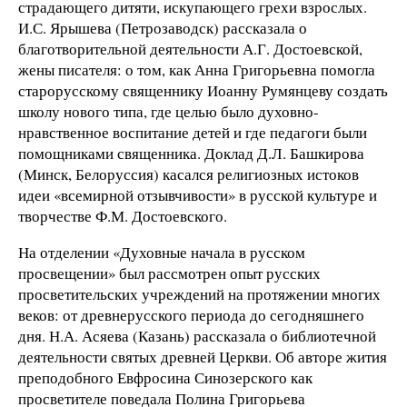
страдающего дитяти, искупающего грехи взрослых.
И.С. Ярышева (Петрозаводск) рассказала о
благотворительной деятельности А.Г. Достоевской,
жены писателя: о том, как Анна Григорьевна помогла
старорусскому священнику Иоанну Румянцеву создать
школу нового типа, где целью было духовно-
нравственное воспитание детей и где педагоги были
помощниками священника. Доклад Д.Л. Башкирова
(Минск, Белоруссия) касался религиозных истоков
идеи «всемирной отзывчивости» в русской культуре и
творчестве Ф.М. Достоевского.
На отделении «Духовные начала в русском
просвещении» был рассмотрен опыт русских
просветительских учреждений на протяжении многих
веков: от древнерусского периода до сегодняшнего
дня. Н.А. Асяева (Казань) рассказала о библиотечной
деятельности святых древней Церкви. Об авторе жития
преподобного Евфросина Синозерского как
просветителе поведала Полина Григорьева