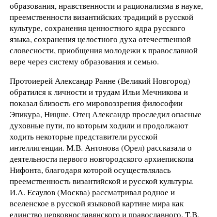
образования, нравственности и рационализма в науке,
преемственности византийских традиций в русской
культуре, сохранения ценностного ядра русского
языка, сохранения целостного духа отечественной
словесности, приобщения молодежи к православной
вере через систему образования и семью.
Протоиерей Александр Ранне (Великий Новгород)
обратился к личности и трудам Ильи Мечникова и
показал близость его мировоззрения философии
Эпикура, Ницше. Отец Александр проследил опасные
духовные пути, по которым ходили и продолжают
ходить некоторые представители русской
интеллигенции. М.В. Антонова (Орел) рассказала о
деятельности первого новгородского архиепископа
Нифонта, благодаря которой осуществлялась
преемственность византийской и русской культуры.
И.А. Есаулов (Москва) рассматривал родное и
вселенское в русской языковой картине мира как
единство церковнославянского и православного. Т.В.