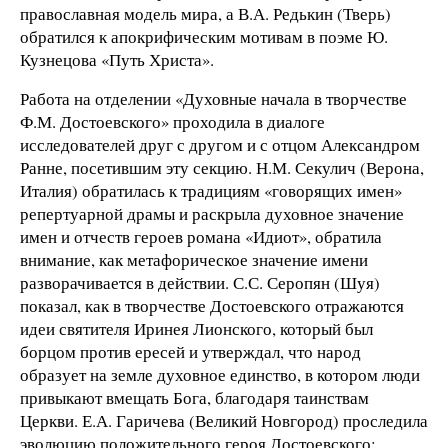
православная модель мира, а В.А. Редькин (Тверь)
обратился к апокрифическим мотивам в поэме Ю.
Кузнецова «Путь Христа».
Работа на отделении «Духовные начала в творчестве
Ф.М. Достоевского» проходила в диалоге
исследователей друг с другом и с отцом Александром
Ранне, посетившим эту секцию. Н.М. Секулич (Верона,
Италия) обратилась к традициям «говорящих имен»
репертуарной драмы и раскрыла духовное значение
имен и отчеств героев романа «Идиот», обратила
внимание, как метафорическое значение имени
разворачивается в действии. С.С. Серопян (Шуя)
показал, как в творчестве Достоевского отражаются
идеи святителя Иринея Лионского, который был
борцом против ересей и утверждал, что народ
образует на земле духовное единство, в котором люди
привыкают вмещать Бога, благодаря таинствам
Церкви. Е.А. Гаричева (Великий Новгород) проследила
эволюцию положительного героя Достоевского: