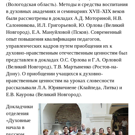
(Вологодская область). Методы и средства воспитания
в духовных академиях и семинариях XVII–XIX веков
были рассмотрены в докладах А.Д. Моториной, Н.В.
Салонникова, И.Л. Григорьевой, Ю. Орлова (Великий
Новгород), Е.А. Мануйловой (Псков). Современный
опыт повышения квалификации педагогов,
управленческих кадров путем приобщения их к
духовно-нравственным отечественным ценностям был
представлен в докладах О.С. Орлова и Г.А. Орловой
(Великий Новгород), Т.В. Мартыненко (Ростов-на-
Дону). О приобщении учащихся к духовно-
нравственным ценностям на уроках словесности
рассказывали Л.А. Юрявичиене (Клайпеда, Литва) и
Е.В. Каурова (Великий Новгород).
Докладчики
отделения
«Духовные
начала в
русском