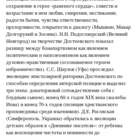
сохранение в герое «раненого сердца», совести и
возрастание в нем любви, смирения, нестяжания,
радости бытия, чувства ответственности,
прозорливости, открытости к диалогу (Мышкин, Макар
Долгорукий и Зосима). Н.Н. Подосокорский (Великий
Новгород) на творчестве Достоевского показал
разницу между бонапартизмом как явлением
политическим и наполеонизмом как явлением
духовно-нравственным (осознаваемое героем
избранничество). С.С. Шаулов (Уфа) проследил
эволюцию эпистолярной риторики Достоевского по
способам определения авторской позиции и выделил
три этапа: докаторжный (отождествление себя с
блудным сыном), конец 60-х годов XIX века (жалобы
Иова) и конец 70-х годов (позиция христианского
проповедника среди язычников). Д.Е. Расовская
(Симферополь, Украина) обратилась к эволюции
детских образов в «Дневнике писателя»: от ребенка
как воплощения чистоты и невинности до