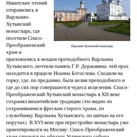
Никитских чтений
отправились в
Варлаамо-
Хутынский
монастырь, где
посетили Спасо-
Преображенский
Варлаамо-Хутынский монастырь
храм и
приложились к мощам преподобного Варлаама
Хутынского, почтили память Г.Р. Державина, чей прах
находится в приделе Иоанна Богослова. Сходили на
горку, где, по преданию, была келия преподобного и
где до сих пор совершаются чудеса исцеления. Спасо-
Преображенский Хутынский монастырь в XII веке
сохранял византийские традиции (это видно по
сохранившимся фрескам старого храма, по
служебнику Варлаама Хутынского, по шитью на его
поручах). В XVI веке при перестройке монастырь уже
ориентировался на Москву: Спасо-Преображенский
храм строился по образцу Успенского собора