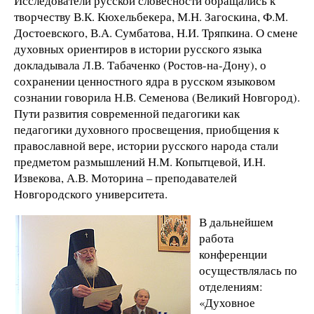
Исследователи русской словесности обращались к
творчеству В.К. Кюхельбекера, М.Н. Загоскина, Ф.М.
Достоевского, В.А. Сумбатова, Н.И. Тряпкина. О смене
духовных ориентиров в истории русского языка
докладывала Л.В. Табаченко (Ростов-на-Дону), о
сохранении ценностного ядра в русском языковом
сознании говорила Н.В. Семенова (Великий Новгород).
Пути развития современной педагогики как
педагогики духовного просвещения, приобщения к
православной вере, истории русского народа стали
предметом размышлений Н.М. Копытцевой, И.Н.
Извекова, А.В. Моторина – преподавателей
Новгородского университета.
В дальнейшем
работа
конференции
осуществлялась по
отделениям:
«Духовное