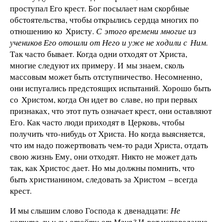
проступал Его крест. Бог посылает нам скорбные
обстоятельства, чтобы открылись сердца многих по
отношению ко Христу.
С этого времени многие из
учеников Его отошли от Него и уже не ходили с Ним.
Так часто бывает. Когда одни отходят от Христа,
многие следуют их примеру. И мы знаем, сколь
массовым может быть отступничество. Несомненно,
они испугались предстоящих испытаний. Хорошо быть
со Христом, когда Он идет во славе, но при первых
признаках, что этот путь означает крест, они оставляют
Его. Как часто люди приходят в Церковь, чтобы
получить что-нибудь от Христа. Но когда выясняется,
что им надо пожертвовать чем-то ради Христа, отдать
свою жизнь Ему, они отходят. Никто не может дать
так, как Христос дает. Но мы должны помнить, что
быть христианином, следовать за Христом – всегда
крест.
И мы слышим слово Господа к двенадцати:
Не
хотите ли и вы отойти от Меня?
И вот исповедание