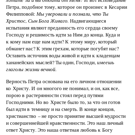
Петра, подобное тому, которое он произнес в Кесарии
Филипповой:
Мы уверовали и познали, что Ты
Христос, Сын Бога Живаго.
Надвигающиеся
испытания являют преданность его сердца своему
Господу и решимость идти за Ним до конца. Куда и
к кому нам еще нам идти? К этому миру, который
обманет нас? К этим грехам, которые погубят нас?
Оставить источник воды живой и идти к кладенцам
хананейских мыслей? Ты один, Господи,
имеешь
глаголы жизни вечной.
Верность Петра основана на его личном отношении
ко Христу. И он многого не понимал, и он, как все,
порою в растерянности стоял перед путями
Господними. Но во Христе было то, за что он готов
был идти в темницу и на смерть. В конце концов,
христианство – не просто принятие высшей мудрости
и совершеннейшей нравственности. Это наш личный
ответ Христу. Это наша ответная любовь к Богу