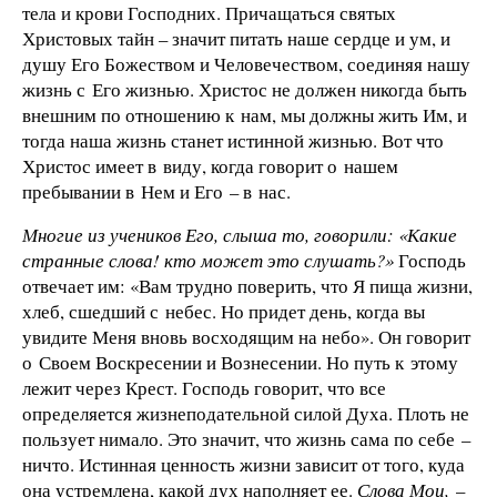
тела и крови Господних. Причащаться святых
Христовых тайн – значит питать наше сердце и ум, и
душу Его Божеством и Человечеством, соединяя нашу
жизнь с Его жизнью. Христос не должен никогда быть
внешним по отношению к нам, мы должны жить Им, и
тогда наша жизнь станет истинной жизнью. Вот что
Христос имеет в виду, когда говорит о нашем
пребывании в Нем и Его – в нас.
Многие из учеников Его, слыша то, говорили: «Какие
странные слова! кто может это слушать?»
Господь
отвечает им: «Вам трудно поверить, что Я пища жизни,
хлеб, сшедший с небес. Но придет день, когда вы
увидите Меня вновь восходящим на небо». Он говорит
о Своем Воскресении и Вознесении. Но путь к этому
лежит через Крест. Господь говорит, что все
определяется жизнеподательной силой Духа. Плоть не
пользует нимало. Это значит, что жизнь сама по себе –
ничто. Истинная ценность жизни зависит от того, куда
она устремлена, какой дух наполняет ее.
Слова Мои,
–