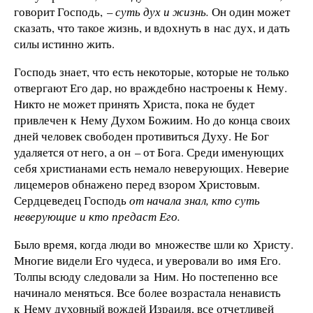
говорит Господь, –
суть дух и жизнь.
Он один может
сказать, что такое жизнь, и вдохнуть в нас дух, и дать
силы истинно жить.
Господь знает, что есть некоторые, которые не только
отвергают Его дар, но враждебно настроены к Нему.
Никто не может принять Христа, пока не будет
привлечен к Нему Духом Божиим. Но до конца своих
дней человек свободен противиться Духу. Не Бог
удаляется от него, а он – от Бога. Среди именующих
себя христианами есть немало неверующих. Неверие
лицемеров обнажено перед взором Христовым.
Сердцеведец Господь
от начала знал, кто суть
неверующие и кто предаст Его.
Было время, когда люди во множестве шли ко Христу.
Многие видели Его чудеса, и уверовали во имя Его.
Толпы всюду следовали за Ним. Но постепенно все
начинало меняться. Все более возрастала ненависть
к Нему духовный вождей Израиля, все отчетливей