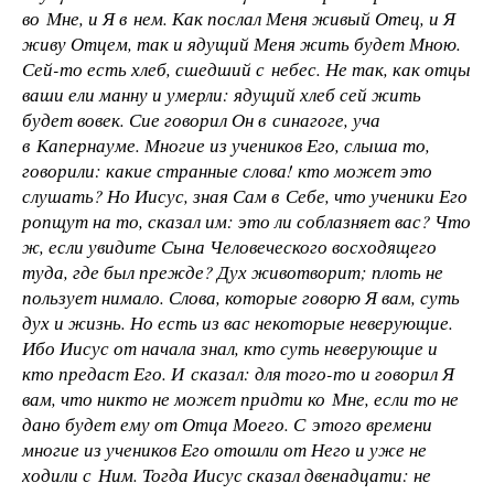
во Мне, и Я в нем. Как послал Меня живый Отец, и Я
живу Отцем, так и ядущий Меня жить будет Мною.
Сей-то есть хлеб, сшедший с небес. Не так, как отцы
ваши ели манну и умерли: ядущий хлеб сей жить
будет вовек. Сие говорил Он в синагоге, уча
в Капернауме. Многие из учеников Его, слыша то,
говорили: какие странные слова! кто может это
слушать? Но Иисус, зная Сам в Себе, что ученики Его
ропщут на то, сказал им: это ли соблазняет вас? Что
ж, если увидите Сына Человеческого восходящего
туда, где был прежде? Дух животворит; плоть не
пользует нимало. Слова, которые говорю Я вам, суть
дух и жизнь. Но есть из вас некоторые неверующие.
Ибо Иисус от начала знал, кто суть неверующие и
кто предаст Его. И сказал: для того-то и говорил Я
вам, что никто не может придти ко Мне, если то не
дано будет ему от Отца Моего. С этого времени
многие из учеников Его отошли от Него и уже не
ходили с Ним. Тогда Иисус сказал двенадцати: не