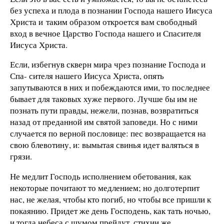
без успеха и плода в познании Господа нашего Иисуса
Христа и таким образом откроется вам свободный
вход в вечное Царство Господа нашего и Спасителя
Иисуса Христа.
Если, избегнув скверн мира чрез познание Господа и
Спа- сителя нашего Иисуса Христа, опять
запутываются в них и побеждаются ими, то последнее
бывает для таковых хуже первого. Лучше бы им не
познать пути правды, нежели, познав, возвратиться
назад от преданной им святой заповеди. Но с ними
случается по верной пословице: пес возвращается на
свою блевотину, и: вымытая свинья идет валяться в
грязи.
Не медлит Господь исполнением обетования, как
некоторые почитают то медлением; но долготерпит
нас, не желая, чтобы кто погиб, но чтобы все пришли к
покаянию. Придет же день Господень, как тать ночью,
и тогда небеса с шумом прейдут, стихии же,