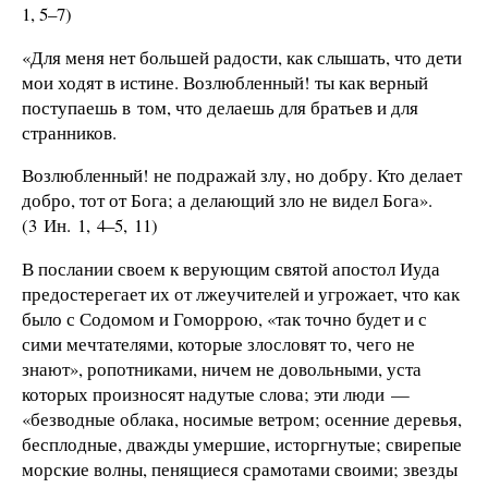
1, 5–7)
«Для меня нет большей радости, как слышать, что дети
мои ходят в истине. Возлюбленный! ты как верный
поступаешь в том, что делаешь для братьев и для
странников.
Возлюбленный! не подражай злу, но добру. Кто делает
добро, тот от Бога; а делающий зло не видел Бога».
(3 Ин. 1, 4–5, 11)
В послании своем к верующим святой апостол Иуда
предостерегает их от лжеучителей и угрожает, что как
было с Содомом и Гоморрою, «так точно будет и с
сими мечтателями, которые злословят то, чего не
знают», ропотниками, ничем не довольными, уста
которых произносят надутые слова; эти люди —
«безводные облака, носимые ветром; осенние деревья,
бесплодные, дважды умершие, исторгнутые; свирепые
морские волны, пенящиеся срамотами своими; звезды