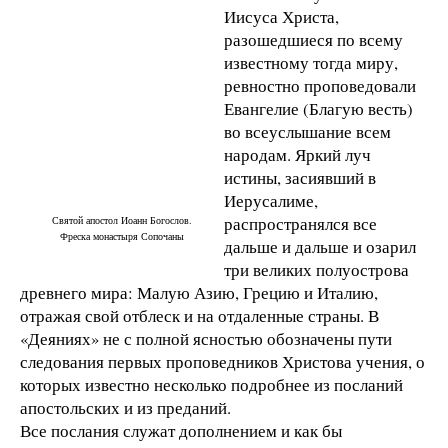
Иисуса Христа,
разошедшиеся по всему
известному тогда миру,
ревностно проповедовали
Евангелие (Благую весть)
во всеуслышание всем
народам. Яркий луч
истины, засиявший в
Иерусалиме,
распространялся все
Святой апостол Иоанн Богослов.
Фреска монастыря Сопочаны
дальше и дальше и озарил
три великих полуострова
древнего мира: Малую Азию, Грецию и Италию,
отражая свой отблеск и на отдаленные страны. В
«Деяниях» не с полной ясностью обозначены пути
следования первых проповедников Христова учения, о
которых известно несколько подробнее из посланий
апостольских и из преданий.
Все послания служат дополнением и как бы