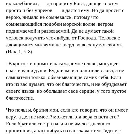
их колебаниях, — да просит у Бога, дающего всем
просто и без упреков, — и дастся ему. Но да просит с
верою, нимало не сомневаясь, потому что
сомневающийся подобен морской волне, ветром
поднимаемой и развеваемой. Да не думает такой
человек получить что-нибудь от Господа. Человек с
двоящимися мыслями не тверд во всех путях своих».
(Иак. 1, 5–8)
«В кротости примите насаждаемое слово, могущее
спасти ваши души. Будьте же исполнители слова, а не
слышатели только, обманывающие самих себя. Если
кто из вас думает, что он благочестив, и не обуздывает
своего языка, но обольщает свое сердце, у того пустое
благочестие.
Что пользы, братия мои, если кто говорит, что он имеет
веру, а дел не имеет? может ли эта вера спасти его?
Если брат или сестра наги и не имеют дневного
пропитания, а кто-нибудь из вас скажет им: “идите с