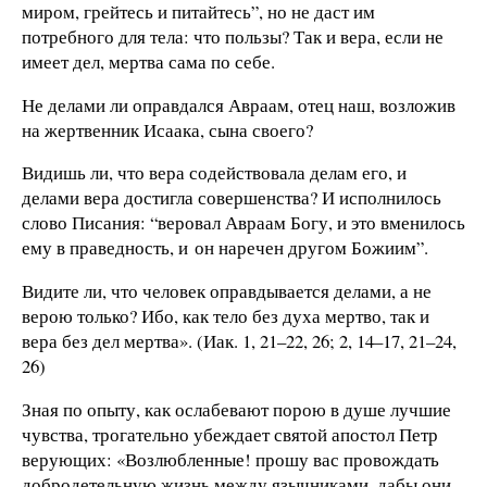
миром, грейтесь и питайтесь”, но не даст им
потребного для тела: что пользы? Так и вера, если не
имеет дел, мертва сама по себе.
Не делами ли оправдался Авраам, отец наш, возложив
на жертвенник Исаака, сына своего?
Видишь ли, что вера содействовала делам его, и
делами вера достигла совершенства? И исполнилось
слово Писания: “веровал Авраам Богу, и это вменилось
ему в праведность, и он наречен другом Божиим”.
Видите ли, что человек оправдывается делами, а не
верою только? Ибо, как тело без духа мертво, так и
вера без дел мертва». (Иак. 1, 21–22, 26; 2, 14–17, 21–24,
26)
Зная по опыту, как ослабевают порою в душе лучшие
чувства, трогательно убеждает святой апостол Петр
верующих: «Возлюбленные! прошу вас провождать
добродетельную жизнь между язычниками, дабы они