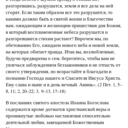
разгоревшись, разрушатся, земля и все дела на ней
сгорят. Если таким образом все это разрушится, то
какими должно быть в святой жизни и благочестии
вам, ожидающим и желающим пришествия дня Божия,
в который воспламененные небеса разрушатся и
разгоревшиеся стихии растают? Впрочем мы, по
обетованию Его, ожидаем нового неба и новой земли,
на которых обитает правда. Итак вы, возлюбленные,
будучи предварены о сем, берегитесь, чтобы вам не
увлечься заблуждением беззаконников и не отпасть от
своего утверждения, но возрастайте в благодати и
познании Господа нашего и Спасителя Иисуса Христа.
Ему слава и ныне и в день вечный. Аминь». (2 Пет. 1, 5–
8, 11; 2, 20–22; 3, 9–13, 17–18)
В посланиях святого апостола Иоанна Богослова
содержатся кроме догматов христианской веры и
проникнутые любовью наставления относительно
деятельной любви, завещанной Божественным