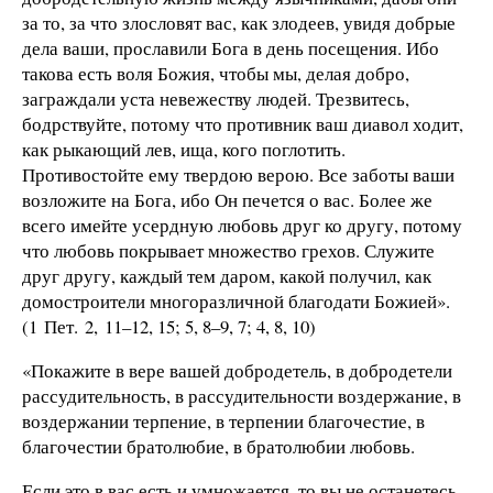
за то, за что злословят вас, как злодеев, увидя добрые
дела ваши, прославили Бога в день посещения. Ибо
такова есть воля Божия, чтобы мы, делая добро,
заграждали уста невежеству людей. Трезвитесь,
бодрствуйте, потому что противник ваш диавол ходит,
как рыкающий лев, ища, кого поглотить.
Противостойте ему твердою верою. Все заботы ваши
возложите на Бога, ибо Он печется о вас. Более же
всего имейте усердную любовь друг ко другу, потому
что любовь покрывает множество грехов. Служите
друг другу, каждый тем даром, какой получил, как
домостроители многоразличной благодати Божией».
(1 Пет. 2, 11–12, 15; 5, 8–9, 7; 4, 8, 10)
«Покажите в вере вашей добродетель, в добродетели
рассудительность, в рассудительности воздержание, в
воздержании терпение, в терпении благочестие, в
благочестии братолюбие, в братолюбии любовь.
Если это в вас есть и умножается, то вы не останетесь