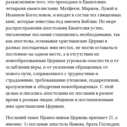
разъяснением того, что преподано в Евангелиях
четырьмя евангелистами: Матфеем, Марком, Лукой и
Иоанном Богословом, и входят в состав тех священных
книг, которые известны под именем Библии. По мере
распространения апостолами Евангелия устно,
письменные послания становились необходимыми, так
как апостолы, основывая христианские Церкви в
разных посещаемых ими местах, не могли оставаться
постоянно на одном месте, а в отсутствии их
новообразованным Церквам угрожали опасности и от
ослабления веры, и от уклонения обращенных от
нового пути, сопряженного с трудностями и
страданиями, требовавшими утешения, подкрепления,
вразумления и ободрения новообращенных. С этой
целью и писались апостолами их послания в разное
время к разным лицам, общинам и постановленным
ими христианским Церквам.
Посланий таких Православная Церковь признает 21, а
именно: 1) послание апостола Иакова, брата Господня;