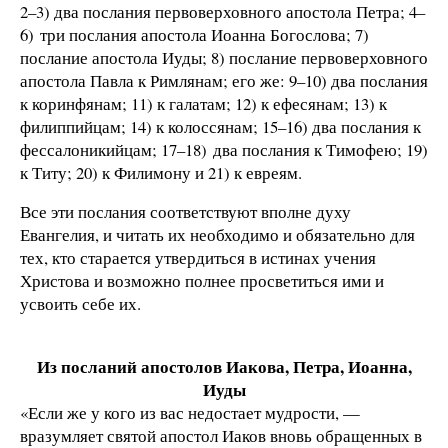
2–3) два послания первоверховного апостола Петра; 4–
6) три послания апостола Иоанна Богослова; 7)
послание апостола Иуды; 8) послание первоверховного
апостола Павла к Римлянам; его же: 9–10) два послания
к коринфянам; 11) к галатам; 12) к ефесянам; 13) к
филиппийцам; 14) к колоссянам; 15–16) два послания к
фессалоникийцам; 17–18) два послания к Тимофею; 19)
к Титу; 20) к Филимону и 21) к евреям.
Все эти послания соответствуют вполне духу
Евангелия, и читать их необходимо и обязательно для
тех, кто старается утвердиться в истинах учения
Христова и возможно полнее просветиться ими и
усвоить себе их.
Из посланий апостолов Иакова, Петра, Иоанна,
Иуды
«Если же у кого из вас недостает мудрости, —
вразумляет святой апостол Иаков вновь обращенных в