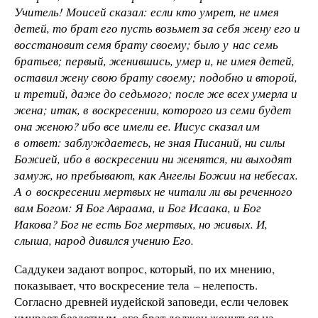
Учитель! Моисей сказал: если кто умрет, не имея
детей, то брат его пусть возьмет за себя жену его и
восстановит семя брату своему; было у нас семь
братьев; первый, женившись, умер и, не имея детей,
оставил жену свою брату своему; подобно и второй,
и третий, даже до седьмого; после же всех умерла и
жена; итак, в воскресении, которого из семи будет
она женою? ибо все имели ее. Иисус сказал им
в ответ: заблуждаетесь, не зная Писаний, ни силы
Божией, ибо в воскресении ни женятся, ни выходят
замуж, но пребывают, как Ангелы Божии на небесах.
А о воскресении мертвых не читали ли вы реченного
вам Богом: Я Бог Авраама, и Бог Исаака, и Бог
Иакова? Бог не есть Бог мертвых, но живых. И,
слыша, народ дивился учению Его.
Саддукеи задают вопрос, который, по их мнению,
показывает, что воскресение тела – нелепость.
Согласно древней иудейской заповеди, если человек
умирает бездетным, его брат должен жениться на