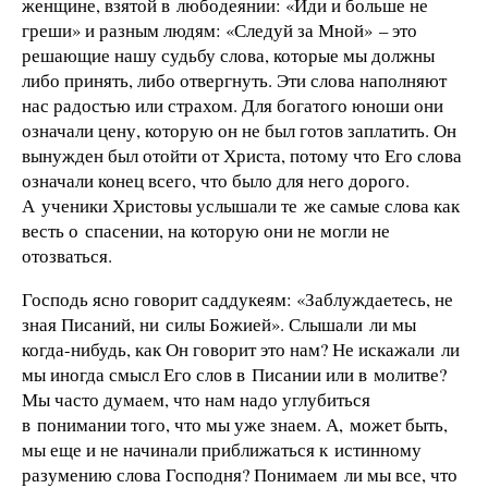
женщине, взятой в любодеянии: «Иди и больше не
греши» и разным людям: «Следуй за Мной» – это
решающие нашу судьбу слова, которые мы должны
либо принять, либо отвергнуть. Эти слова наполняют
нас радостью или страхом. Для богатого юноши они
означали цену, которую он не был готов заплатить. Он
вынужден был отойти от Христа, потому что Его слова
означали конец всего, что было для него дорого.
А ученики Христовы услышали те же самые слова как
весть о спасении, на которую они не могли не
отозваться.
Господь ясно говорит саддукеям: «Заблуждаетесь, не
зная Писаний, ни силы Божией». Слышали ли мы
когда-нибудь, как Он говорит это нам? Не искажали ли
мы иногда смысл Его слов в Писании или в молитве?
Мы часто думаем, что нам надо углубиться
в понимании того, что мы уже знаем. А, может быть,
мы еще и не начинали приближаться к истинному
разумению слова Господня? Понимаем ли мы все, что