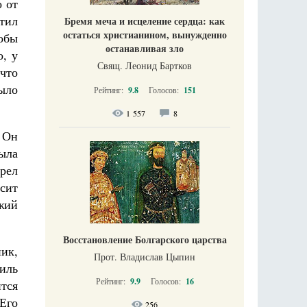
о от
атил
Бремя меча и исцеление сердца: как
остаться христианином, вынужденно
обы
останавливая зло
о, у
Свящ. Леонид Бартков
 что
было
Рейтинг:
9.8
Голосов:
151
1 557
8
. Он
была
рел
сит
жий
Восстановление Болгарского царства
ник,
Прот. Владислав Цыпин
иль
Рейтинг:
9.9
Голосов:
16
тся
Его
256