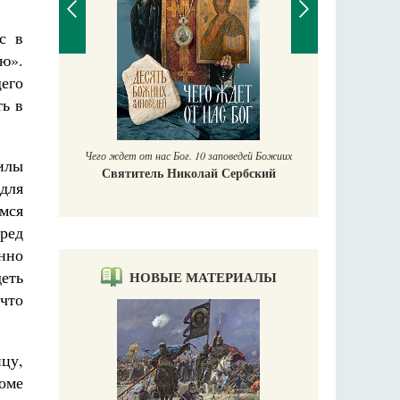
с в
ью».
щего
П
ть в
Е
аучись у
Чего ждет от нас Бог. 10 заповедей Божиих
илы
Святитель Николай Сербский
для
мся
пред
нно
деть
НОВЫЕ МАТЕРИАЛЫ
 что
цу,
оме