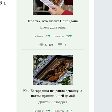
8 г.
Про тех, кто любит Спиридона
Елена Долгачёва
Рейтинг:
9.9
Голосов:
2796
37 405
13
Как Богородица исцелила девочку, а
потом пришла к ней домой
Дмитрий Злодорев
Рейтинг:
9.9
Голосов:
2015