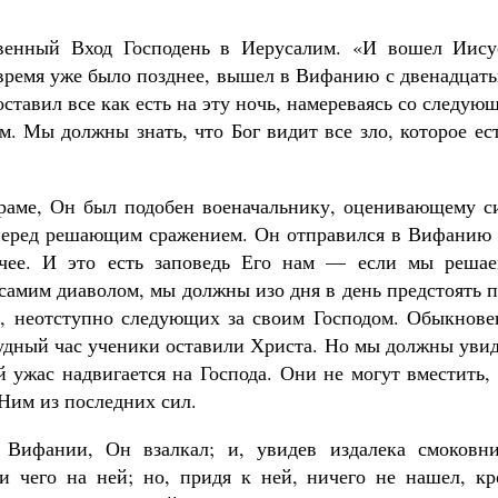
твенный Вход Господень в Иерусалим. «И вошел Иису
к время уже было позднее, вышел в Вифанию с двенадцат
оставил все как есть на эту ночь, намереваясь со следую
. Мы должны знать, что Бог видит все зло, которое ес
Великомученик Георгий Победоносец. Н
святого
Роман Котов
Как найти своё место в жизни
Храме, Он был подобен военачальнику, оценивающему с
Кирилл Мурышев
перед решающим сражением. Он отправился в Вифанию 
чее. И это есть заповедь Его нам — если мы решае
 самим диаволом, мы должны изо дня в день предстоять 
ь, неотступно следующих за своим Господом. Обыкнове
рудный час ученики оставили Христа. Но мы должны уви
й ужас надвигается на Господа. Они не могут вместить,
 Ним из последних сил.
Вифании, Он взалкал; и, увидев издалека смоковни
и чего на ней; но, придя к ней, ничего не нашел, кр