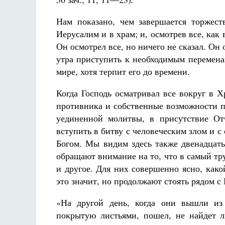
Нам показано, чем завершается торжес
Иерусалим и в храм; и, осмотрев все, ка
Он осмотрел все, но ничего не сказал. Он 
утра приступить к необходимым переменам
мире, хотя терпит его до времени.
Разлуки не будет
Фредерика де Грааф
Когда Господь осматривал все вокруг в 
противника и собственные возможности 
уединенной молитвы, в присутствие От
вступить в битву с человеческим злом и с
Богом. Мы видим здесь также двенадцат
обращают внимание на то, что в самый т
и другое. Для них совершенно ясно, како
это значит, но продолжают стоять рядом с
«На другой день, когда они вышли из 
покрытую листьями, пошел, не найдет л