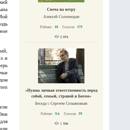
ожий
ына
Свеча на ветру
 Мой
Алексей Солоницын
подь
Рейтинг:
10
Голосов:
175
ное
2 054
кий,
их и
перь
 чьи
дом
ртеп
«Нужна личная ответственность перед
собой, семьей, страной и Богом»
Беседа с Сергеем Сельяновым
ели
Они
Рейтинг:
9.6
Голосов:
59
 для
1 506
кали