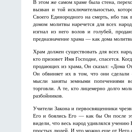
В этом же самом храме была стена, перех
вызван и той исключительностью, котор
Своего Единородного на смерть, ибо так
домом молитвы наречется для всех народ
изгнал из него волов и голубей, прод
предназначение храма — как дома молитв
Храм должен существовать для всех народ
кто призовет Имя Господне, спасется. Ко
продающих из храма, Он сказал: «Дома От
Он обвиняет их в том, что они сделали 
мысли заняты земными попечениями в
торговли. А те, кто лицемерно долго мол
разбойников.
Учители Закона и первосвященники чрезв
Его и боялись Его — как бы Он после эт
видели, что весь народ удивлялся учению 
простых людей. И что можно еще от Него