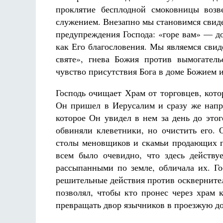
проклятие бесплодной смоковницы возв
служением. Внезапно мы становимся свид
предупреждения Господа: «горе вам» — 
как Его благословения. Мы являемся свид
святе», гнева Божия против вымогател
чувство присутствия Бога в доме Божием 
Господь очищает Храм от торговцев, котор
Он пришел в Иерусалим и сразу же напра
которое Он увидел в нем за день до это
обвиняли клеветники, но очистить его.
столы меновщиков и скамьи продающих г
всем было очевидно, что здесь действу
рассыпанными по земле, обличала их. Го
решительные действия против оскверните
позволял, чтобы кто пронес через храм 
превращать двор язычников в проезжую до