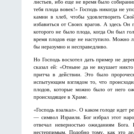
листьев, ибо еще не время было собирани
тебя плода вовек!» Господь никогда не у
камни в хлеб, чтобы удовлетворить Сво
избавиться от Своих врагов. А здесь Он 
которого не было плода, когда Он был гол
время плодов еще не наступило. Можно ли
бы неразумно и несправедливо.
Но Господь восхотел дать пример не дере
сказал ей: «Отныне да не вкушает никто
притча в действии. Это было пророческ
испытующим взглядом то, что происходи
плодов, которые можно было от него о
происходящее в Храме.
«Господь взалкал». О каком голоде идет 
— символ Израиля. Бог избрал этот наро
отвечал неверностью ожиданиям Бога. 
нестерпимым. Подобно тому, как это де