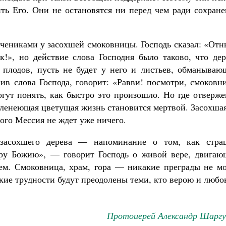
ить Его. Они не остановятся ни перед чем ради сохран
чениками у засохшей смоковницы. Господь сказал: «Отн
к!», но действие слова Господня было таково, что дер
 плодов, пусть не будет у него и листьев, обманываю
ив слова Господа, говорит: «Равви! посмотри, смоковн
огут понять, как быстро это произошло. Но где отверж
еленеющая цветущая жизнь становится мертвой. Засохша
ого Мессия не ждет уже ничего.
 засохшего дерева — напоминание о том, как стра
еру Божию», — говорит Господь о живой вере, двигаю
ем. Смоковница, храм, гора — никакие преграды не мо
кие трудности будут преодолены теми, кто верою и люб
Протоиерей Александр Шаргу