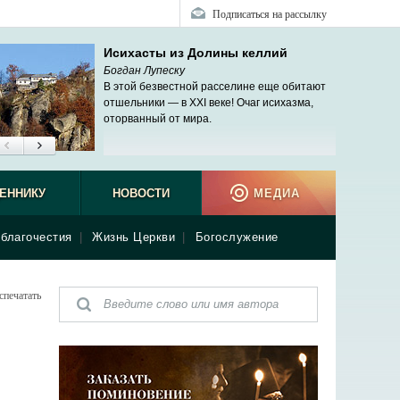
Подписаться на рассылку
Исихасты из Долины келлий
Богдан Лупеску
В этой безвестной расселине еще обитают
отшельники — в XXI веке! Очаг исихазма,
оторванный от мира.
ЕННИКУ
НОВОСТИ
МЕДИА
благочестия
|
Жизнь Церкви
|
Богослужение
спечатать