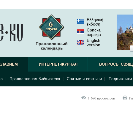
Ελληνική
έκδοση
Српска
верзиjа
English
Православный
version
календарь
СЛАВИЕМ
ИНТЕРНЕТ-ЖУРНАЛ
ВОПРОСЫ СВЯЩ
ка
|
Православная библиотека
|
Святые и святыни
|
Подвижники 
1 690 просмотров
Ра