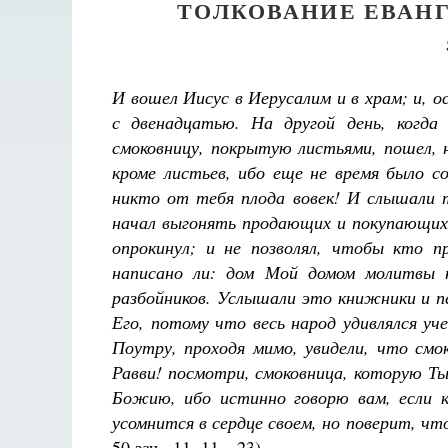
ТОЛКОВАНИЕ ЕВАНГ
И вошел Иисус в Иерусалим и в храм; и, 
с двенадцатью. На другой день, когда
смоковницу, покрытую листьями, пошел, не
кроме листьев, ибо еще не время было с
никто от тебя плода вовек! И слышали т
начал выгонять продающих и покупающих 
опрокинул; и не позволял, чтобы кто пр
написано ли: дом Мой домом молитвы н
разбойников. Услышали это книжники и пе
Его, потому что весь народ удивлялся уч
Поутру, проходя мимо, увидели, что смо
Равви! посмотри, смоковница, которую Ты 
Божию, ибо истинно говорю вам, если к
усомнится в сердце своем, но поверит, чт
50 зач., 11, 11—23)
.