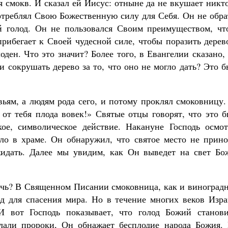
я смокв. И сказал ей Иисус: отныне да не вкушает никт
потреблял Свою Божественную силу для Себя. Он не обр
й голод. Он не пользовался Своим преимуществом, чт
прибегает к Своей чудесной силе, чтобы поразить дерев
оден. Что это значит? Более того, в Евангелии сказано,
 сокрушать дерево за то, что оно не могло дать? Это 
вьям, а людям рода сего, и потому проклял смоковницу
 от тебя плода вовек!» Святые отцы говорят, что это 
ое, символическое действие. Накануне Господь осмот
ло в храме. Он обнаружил, что святое место не прино
жидать. Далее мы увидим, как Он выведет на свет Бо
речь? В Священном Писании смоковница, как и виноград
д для спасения мира. Но в течение многих веков Изра
И вот Господь показывает, что голод Божий станови
лали пророки, Он обнажает бесплодие народа Божия. 