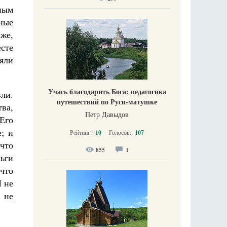
ным
зные
же,
есте
яли
Учась благодарить Бога: педагогика
вли.
путешествий по Руси-матушке
ва,
Петр Давыдов
 Его
; и
Рейтинг:
10
Голосов:
107
что
855
1
ьги
что
 не
 не