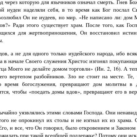
од через которую для язычников означал смерть. Гнев Б
ой иудеи наделяли себя, в то время как Бог послал С
 возлюбил Он не иудеев, но мир. «Не написано ли: дом
ов?» Ради этого существует храм. После того, как Гос
ающихся для жертвоприношения, Он восстановил истин
ы.
ов, а не для одного только иудейского народа, ибо вся
гда в начале Своего служения Христос изгонял покупающ
ца Моего не делайте домом торговли» (Ин. 2, 16). А те
его вертепом разбойников. Зло не стоит на месте. Те,
о время богослужения, превращают дом молитвы в 
ится, чтобы «поедать домы вдов», превращают его в ве
ычайно уязвлялись этими словами Господа. Они ненавид
ого не опрокинул их столы и не изгнал их из храма. 
Его, и все, что Он говорил, было откровением и Законом
 ожидать при такой всеобщей поддержке? Потому они ис