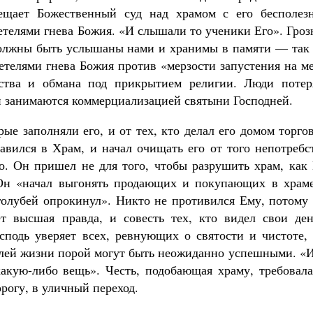
ещает Божественный суд над храмом с его бесполез
етелями гнева Божия. «И слышали то ученики Его». Гро
должны быть услышаны нами и хранимы в памяти — так 
етелями гнева Божия против «мерзости запустения на м
ьства и обмана под прикрытием религии. Люди потер
и занимаются коммерциализацией святыни Господней.
ые заполняли его, и от тех, кто делал его домом торго
вился в Храм, и начал очищать его от того непотребст
го. Он пришел не для того, чтобы разрушить храм, как
 Он «начал выгонять продающих и покупающих в храме
олубей опрокинул». Никто не противился Ему, потому 
ет высшая правда, и совесть тех, кто видел свои ден
сподь уверяет всех, ревнующих о святости и чистоте, 
лей жизни порой могут быть неожиданно успешными. «И
какую-либо вещь». Честь, подобающая храму, требовала
рогу, в уличный переход.