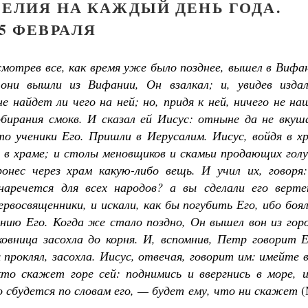
ЕЛИЯ НА КАЖДЫЙ ДЕНЬ ГОДА.
5 ФЕВРАЛЯ
осмотрев все, как время уже было позднее, вышел в Виф
 они вышли из Вифании, Он взалкал; и, увидев издал
 найдет ли чего на ней; но, придя к ней, ничего не на
обирания смокв. И сказал ей Иисус: отныне да не вкуш
о ученики Его. Пришли в Иерусалим. Иисус, войдя в хр
в храме; и столы меновщиков и скамьи продающих голу
онес через храм какую-либо вещь. И учил их, говоря:
аречется для всех народов? а вы сделали его верте
рвосвященники, и искали, как бы погубить Его, ибо боя
ению Его. Когда же стало поздно, Он вышел вон из гор
ковница засохла до корня. И, вспомнив, Петр говорит 
проклял, засохла. Иисус, отвечая, говорит им: имейте 
то скажет горе сей: поднимись и ввергнись в море, и
о сбудется по словам его, — будет ему, что ни скажет
(