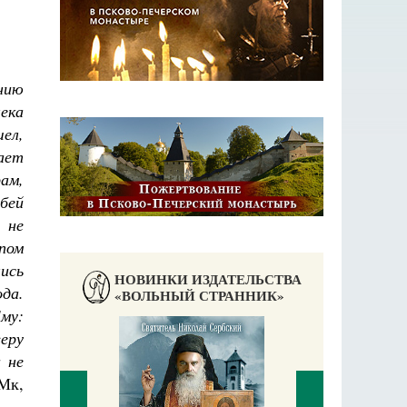
анию
ека
шел,
ает
ам,
бей
 не
пом
лись
НОВИНКИ ИЗДАТЕЛЬСТВА
ода.
«ВОЛЬНЫЙ СТРАННИК»
Ему:
веру
 не
Мк,