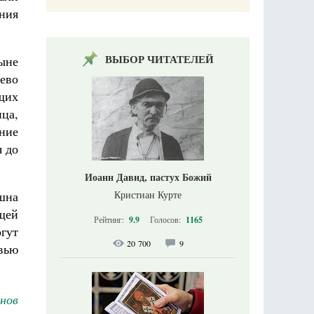
ения
ВЫБОР ЧИТАТЕЛЕЙ
ыне
ево
щих
ица,
ение
я до
Иоанн Давид, пастух Божий
Кристиан Курте
шна
щей
Рейтинг:
9.9
Голосов:
1165
гут
20 700
9
овью
нов