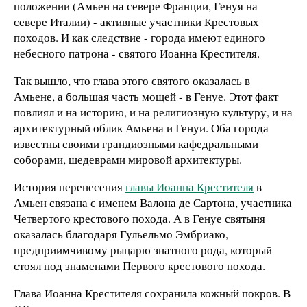
положении (Амьен на севере Франции, Генуя на
севере Италии) - активные участники Крестовых
походов. И как следствие - города имеют единого
небесного патрона - святого Иоанна Крестителя.
Так вышло, что глава этого святого оказалась в
Амьене, а большая часть мощей - в Генуе. Этот факт
повлиял и на историю, и на религиозную культуру, и на
архитектурный облик Амьена и Генуи. Оба города
известны своими грандиозными кафедральными
соборами, шедеврами мировой архитектуры.
История перенесения
главы Иоанна Крестителя
в
Амьен связана с именем Валона де Сартона, участника
Четвертого крестового похода. А в Генуе святыня
оказалась благодаря Гульельмо Эмбриако,
предприимчивому рыцарю знатного рода, который
стоял под знаменами Первого крестового похода.
Глава Иоанна Крестителя сохранила кожный покров. В