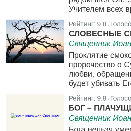
Учителем всех в
Рейтинг:
9.8
Голос
|
СЛОВЕСНЫЕ 
Священник Иоа
Проклятие смок
пророчество о Су
любви, обращенн
будет убивать Ег
Рейтинг:
9.8
Голос
|
БОГ – ПЛАЧУЩ
Священник Иоа
Бога нельзя умер