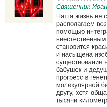
Священник Иоа
Наша жизнь не с
располагаем воз
помощью интегр
неестественным
становится крас
и насыщена изоб
существование н
бабушек и дедуш
прогресс в гене
молекулярной би
другу, хотя общ
тысячи километр