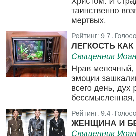
Христом. И стра
таинственно во
мертвых.
Рейтинг:
9.7
Голос
|
ЛЕГКОСТЬ КАК
Священник Иоа
Нрав мелочный, 
эмоции зашкали
всего день, дух
бессмысленная,
Рейтинг:
9.4
Голос
|
ЖЕНЩИНА И Б
Священник Иоа