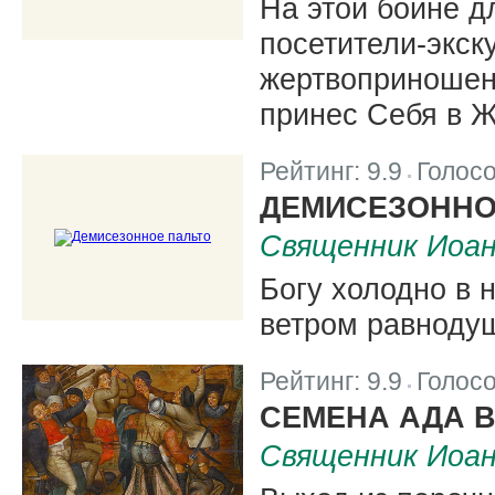
На этой бойне д
посетители-экск
жертвоприношени
принес Себя в Ж
Рейтинг:
9.9
Голос
|
ДЕМИСЕЗОННО
Священник Иоа
Богу холодно в
ветром равноду
Рейтинг:
9.9
Голос
|
СЕМЕНА АДА В
Священник Иоа