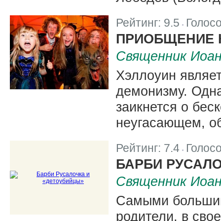
Рейтинг:
9.5
Голос
|
ПРИОБЩЕНИЕ 
Священник Иоа
Хэллоуин являет
демонизму. Одна
заикнется о беск
неугасающем, об
Рейтинг:
7.4
Голос
|
БАРБИ РУСАЛО
Священник Иоа
Самыми большим
родители, в сво