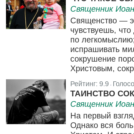
Священник Иоа
Священство — эт
чувствуешь, что
по легкомыслию;
испрашивать мил
сокрушение поро
Христовым, сок
Рейтинг:
9.9
Голос
|
ТАИНСТВО СО
Священник Иоа
На первый взгля
Однако вся боль