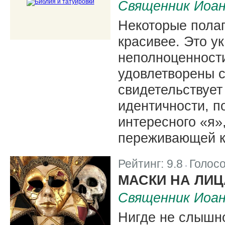
Священник Иоа
Некоторые полаг
красивее. Это у
неполноценности 
удовлетворены с
свидетельствует
идентичности, п
интересного «я»
переживающей к
Рейтинг:
9.8
Голос
|
МАСКИ НА ЛИЦ
Священник Иоа
Нигде не слышн