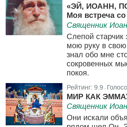
|
«ЭЙ, ИОАНН, 
Моя встреча со
Священник Иоа
Слепой старчик 
мою руку в свою
знал обо мне ст
сокровенных мыс
покоя.
Рейтинг:
9.9
Голос
|
МИР КАК ЭММА
Священник Иоа
Они искали объ
рядом шел Он. 