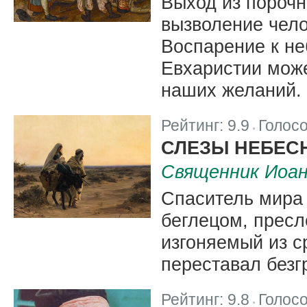
Выход из порочно
вызволение чело
Воспарение к не
Евхаристии може
наших желаний.
Рейтинг:
9.9
Голос
|
СЛЕЗЫ НЕБЕС
Священник Иоа
Спаситель мира 
беглецом, прес
изгоняемый из с
переставал безг
Рейтинг:
9.8
Голос