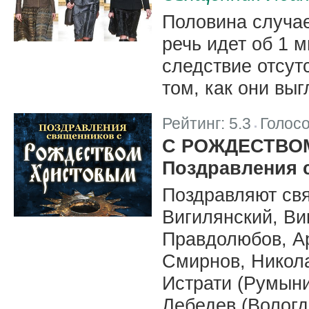
Половина случа
речь идет об 1 м
следствие отсут
том, как они выг
Рейтинг:
5.3
Голос
|
С РОЖДЕСТВО
Поздравления 
Поздравляют св
Вигилянский, Ви
Правдолюбов, А
Смирнов, Никола
Истрати (Румыни
Лебедев (Вологд