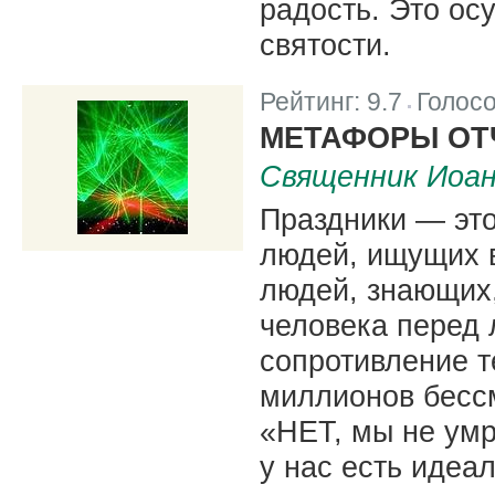
радость. Это ос
святости.
Рейтинг:
9.7
Голос
|
МЕТАФОРЫ ОТ
Священник Иоа
Праздники — эт
людей, ищущих в
людей, знающих,
человека перед 
сопротивление те
миллионов бесс
«НЕТ, мы не умр
у нас есть идеа