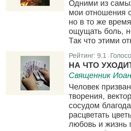
Одними из самы
мои отношения с
но в то же врем
ощущать боль, н
Так что этими о
Рейтинг:
9.1
Голос
|
НА ЧТО УХОДИ
Священник Иоа
Человек призва
творения, векто
сосудом благода
расцветать цвет
любовь и жизнь 