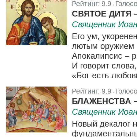
Рейтинг:
9.9
Голос
|
СВЯТОЕ ДИТЯ 
Священник Иоа
Его ум, укорене
лютым оружием 
Апокалипсис – р
И говорит слова
«Бог есть любов
Рейтинг:
9.9
Голос
|
БЛАЖЕНСТВА 
Священник Иоа
Новый декалог н
фундаментальны