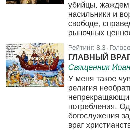
убийцы, жаждем 
насильники и во
свободе, справе
рыночных ценно
Рейтинг:
8.3
Голос
|
ГЛАВНЫЙ ВРА
Священник Иоа
У меня такое чу
религия необрат
непрекращающим
потребления. Од
богослужения з
враг христианст