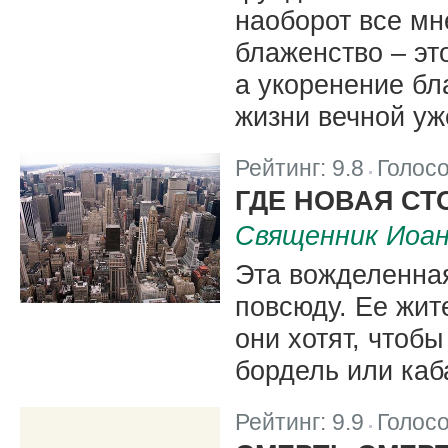
наоборот все мн
блаженство – эт
а укоренение бл
жизни вечной уж
Рейтинг:
9.8
Голос
|
ГДЕ НОВАЯ СТ
Священник Иоа
Эта вожделенна
повсюду. Ее жит
они хотят, чтобы
бордель или каб
Рейтинг:
9.9
Голос
|