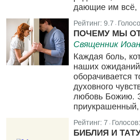
дающие им всё, 
Рейтинг:
9.7
Голос
|
ПОЧЕМУ МЫ О
Священник Иоа
Каждая боль, ко
наших ожиданий,
оборачивается т
духовного чувст
любовь Божию. Э
приукрашенный, 
Рейтинг:
7
Голосов
|
БИБЛИЯ И ТАТ