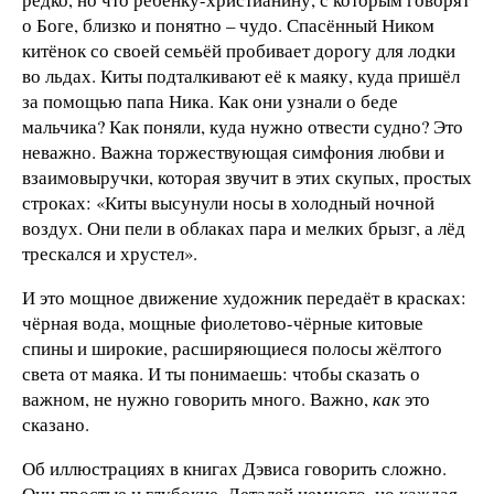
о Боге, близко и понятно – чудо. Спасённый Ником
китёнок со своей семьёй пробивает дорогу для лодки
во льдах. Киты подталкивают её к маяку, куда пришёл
за помощью папа Ника. Как они узнали о беде
мальчика? Как поняли, куда нужно отвести судно? Это
неважно. Важна торжествующая симфония любви и
взаимовыручки, которая звучит в этих скупых, простых
строках: «Киты высунули носы в холодный ночной
воздух. Они пели в облаках пара и мелких брызг, а лёд
трескался и хрустел».
И это мощное движение художник передаёт в красках:
чёрная вода, мощные фиолетово-чёрные китовые
спины и широкие, расширяющиеся полосы жёлтого
света от маяка. И ты понимаешь: чтобы сказать о
важном, не нужно говорить много. Важно,
как
это
сказано.
Об иллюстрациях в книгах Дэвиса говорить сложно.
Они простые и глубокие. Деталей немного, но каждая –