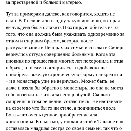
за престарелой и больной матерью.
Тут за примерами далеко, как говорится, ходить не
надо. В Таллине я знал одну такую инокиню, которая
вынуждена была оставить Пюхтицкую обитель из-за
того, что она должна была ухаживать одновременно за
отцом и старшим братом, которые после
раскулачивания в Печорах их семьи и ссылки в Сибирь
вернулись оттуда совершенно больными. Когда эта
инокиня по прошествии многих лет похоронила и отца,
и брата, то и сама состарилась, а вдобавок еще
приобрела тяжелую хроническую форму панкреатита
– и в монастырь уже не вернулась. Может быть, ее
даже и взяли бы обратно в монастырь, но она не могла
себе позволить стать для сестер обузой. Сколько
смирения в этом решении, согласитесь! Не настаивать
на своем во что бы то ни стало, а подчиниться воле
Бога – это очень ценное приобретение для
христианина. К счастью, у инокини этой в Таллине еще
оставалась младшая сестра со своей семьей, так что о