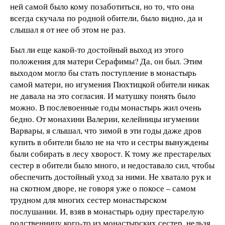
ней самой было кому позаботиться, но то, что она
всегда скучала по родной обители, было видно, да и
слышал я от нее об этом не раз.
Был ли еще какой-то достойный выход из этого
положения для матери Серафимы? Да, он был. Этим
выходом могло бы стать поступление в монастырь
самой матери, но игумения Пюхтицкой обители никак
не давала на это согласия. И матушку понять было
можно. В послевоенные годы монастырь жил очень
бедно. От монахини Валерии, келейницы игумении
Варвары, я слышал, что зимой в эти годы даже дров
купить в обители было не на что и сестры вынуждены
были собирать в лесу хворост. К тому же престарелых
сестер в обители было много, и недоставало сил, чтобы
обеспечить достойный уход за ними. Не хватало рук и
на скотном дворе, не говоря уже о покосе – самом
трудном для многих сестер монастырском
послушании. И, взяв в монастырь одну престарелую
родственницу кого-то из монастырских сестер, нельзя