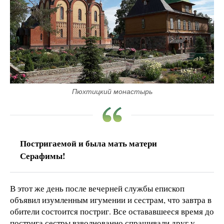
Пюхтицкий монастырь
Постригаемой и была мать матери
Серафимы!
В этот же день после вечерней службы епископ
объявил изумленным игумении и сестрам, что завтра в
обители состоится постриг. Все остававшееся время до
пострига сестры взволнованно спрашивали друг у