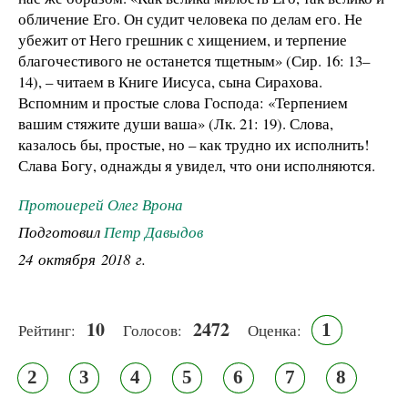
обличение Его. Он судит человека по делам его. Не
убежит от Него грешник с хищением, и терпение
благочестивого не останется тщетным» (Сир. 16: 13–
14), – читаем в Книге Иисуса, сына Сирахова.
Вспомним и простые слова Господа: «Терпением
вашим стяжите души ваша» (Лк. 21: 19). Слова,
казалось бы, простые, но – как трудно их исполнить!
Слава Богу, однажды я увидел, что они исполняются.
Протоиерей Олег Врона
Подготовил
Петр Давыдов
24 октября 2018 г.
10
2472
1
Рейтинг:
Голосов:
Оценка:
2
3
4
5
6
7
8