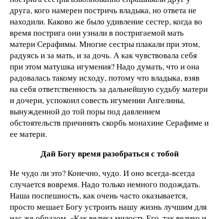
друга, кого намерен постричь владыка, но ответа не
находили. Каково же было удивление сестер, когда во
время пострига они узнали в постригаемой мать
матери Серафимы. Многие сестры плакали при этом,
радуясь и за мать, и за дочь. А как чувствовала себя
при этом матушка игумения? Надо думать, что и она
радовалась такому исходу, потому что владыка, взяв
на себя ответственность за дальнейшую судьбу матери
и дочери, успокоил совесть игумении Ангелины,
вынужденной до той поры под давлением
обстоятельств причинять скорбь монахине Серафиме и
ее матери.
Дай Богу время разобраться с тобой
Не чудо ли это? Конечно, чудо. И оно всегда-всегда
случается вовремя. Надо только немного подождать.
Наша поспешность, как очень часто оказывается,
просто мешает Богу устроить нашу жизнь лучшим для
нас же образом. «Как велика милость Его, так велико и