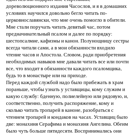
дореволюционного издания Часослов, и я в домашних
условиях научился довольно бегло читать по-
церковнославянски, что мне очень помогло в обители.
Мне стали поручать читать девятый час, потом
предначинательный псалом и далее по порядку:
шестопсалмие, кафизмы и канон. Полунощницу сестры
всегда читали сами, а в мои обязанности входило
чтение часов и Апостола. Словом, ради приобретения
необходимых навыков мне давали читать все или почти
все, что входит в обязанности каждого псаломщика,
будь то в монастыре или на приходе.
Перед каждой службой надо было прибежать в храм
пораньше, чтобы узнать у уставщицы, кому служим и
какую службу: бденную, полиелейную или рядовую, и,
соответственно, получить распоряжение, кому и
сколько читать тропарей в каноне, разобраться с
чтением тропарей и кондаков на часах. Уставщиц было
две: монахиня Серафима и монахиня Ангелина. Обеим
было чуть больше пятидесяти. Воспринимались они