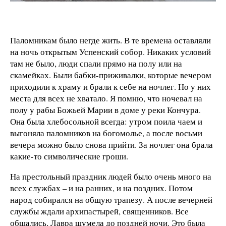
Паломникам было негде жить. В те времена оставляли
на ночь открытым Успенский собор. Никаких условий
там не было, люди спали прямо на полу или на
скамейках. Были бабки-приживалки, которые вечером
приходили к храму и брали к себе на ночлег. Но у них
места для всех не хватало. Я помню, что ночевал на
полу у рабы Божьей Марии в доме у реки Кончура.
Она была хлебосольной всегда: утром поила чаем и
выгоняла паломников на богомолье, а после восьми
вечера можно было снова прийти. За ночлег она брала
какие-то символические гроши.
На престольный праздник людей было очень много на
всех службах – и на ранних, и на поздних. Потом
народ собирался на общую трапезу. А после вечерней
службы ждали архипастырей, священников. Все
общались, Лавра шумела до поздней ночи. Это была