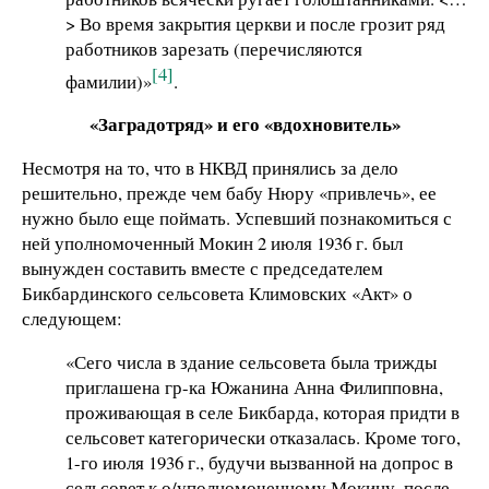
> Во время закрытия церкви и после грозит ряд
работников зарезать (перечисляются
[4]
фамилии)»
.
«Заградотряд» и его «вдохновитель»
Несмотря на то, что в НКВД принялись за дело
решительно, прежде чем бабу Нюру «привлечь», ее
нужно было еще поймать. Успевший познакомиться с
ней уполномоченный Мокин 2 июля 1936 г. был
вынужден составить вместе с председателем
Бикбардинского сельсовета Климовских «Акт» о
следующем:
«Сего числа в здание сельсовета была трижды
приглашена гр-ка Южанина Анна Филипповна,
проживающая в селе Бикбарда, которая придти в
сельсовет категорически отказалась. Кроме того,
1-го июля 1936 г., будучи вызванной на допрос в
сельсовет к о/уполномоченному Мокину, после