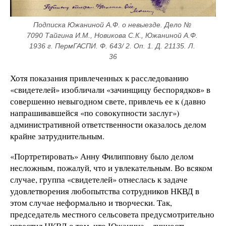
Подписка Южаниной А.Ф. о невыезде. Дело № 
7090 Тайгина И.М., Новикова С.К., Южаниной А.Ф. 
1936 г. ПермГАСПИ. Ф. 643/ 2. Оп. 1. Д. 21135. Л. 
36
Хотя показания привлеченных к расследованию
«свидетелей» изобличали «зачинщицу беспорядков» в
совершенно невыгодном свете, привлечь ее к (давно
напрашивавшейся «по совокупности заслуг»)
административной ответственности оказалось делом
крайне затруднительным.
«Портретировать» Анну Филипповну было делом
несложным, пожалуй, что и увлекательным. Во всяком
случае, группа «свидетелей» отнеслась к задаче
удовлетворения любопытства сотрудников НКВД в
этом случае неформально и творчески. Так,
председатель местного сельсовета предусмотрительно
известил НКВД о том, что Южанина – личность