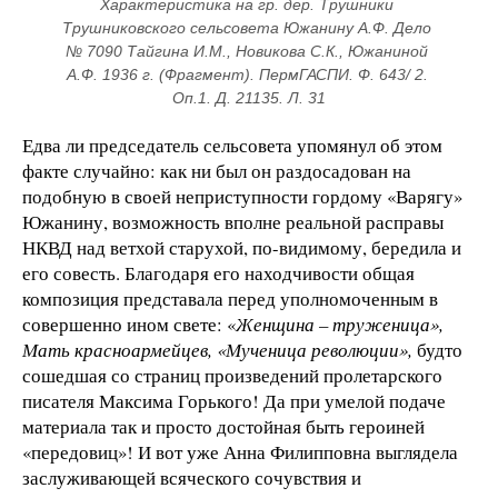
Характеристика на гр. дер. Трушники 
Трушниковского сельсовета Южанину А.Ф. Дело 
№ 7090 Тайгина И.М., Новикова С.К., Южаниной 
А.Ф. 1936 г. (Фрагмент). ПермГАСПИ. Ф. 643/ 2. 
Оп.1. Д. 21135. Л. 31
Едва ли председатель сельсовета упомянул об этом
факте случайно: как ни был он раздосадован на
подобную в своей неприступности гордому «Варягу»
Южанину, возможность вполне реальной расправы
НКВД над ветхой старухой, по-видимому, бередила и
его совесть. Благодаря его находчивости общая
композиция представала перед уполномоченным в
совершенно ином свете: «
Женщина – труженица»,
Мать красноармейцев, «Мученица революции»,
будто
сошедшая со страниц произведений пролетарского
писателя Максима Горького! Да при умелой подаче
материала так и просто достойная быть героиней
«передовиц»! И вот уже Анна Филипповна выглядела
заслуживающей всяческого сочувствия и