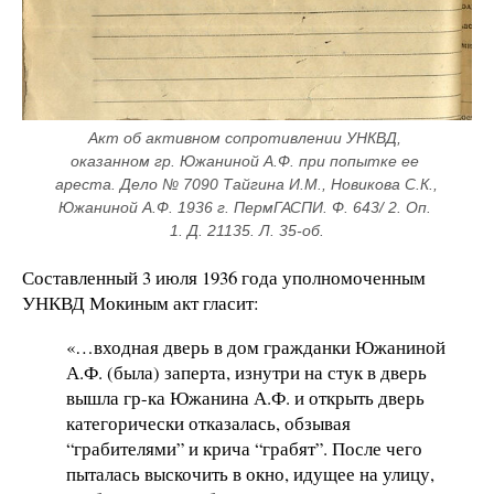
Акт об активном сопротивлении УНКВД, 
оказанном гр. Южаниной А.Ф. при попытке ее 
ареста. Дело № 7090 Тайгина И.М., Новикова С.К., 
Южаниной А.Ф. 1936 г. ПермГАСПИ. Ф. 643/ 2. Оп. 
1. Д. 21135. Л. 35-об.
Составленный 3 июля 1936 года уполномоченным
УНКВД Мокиным акт гласит:
«…входная дверь в дом гражданки Южаниной
А.Ф. (была) заперта, изнутри на стук в дверь
вышла гр-ка Южанина А.Ф. и открыть дверь
категорически отказалась, обзывая
“грабителями” и крича “грабят”. После чего
пыталась выскочить в окно, идущее на улицу,