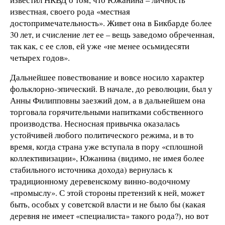
известная, своего рода «местная
достопримечательность». Живет она в Бикбарде более
30 лет, и счисление лет ее – вещь заведомо обреченная,
так как, с ее слов, ей уже «не менее осьмидесяти
четырех годов».
Дальнейшее повествование и вовсе носило характер
фольклорно-эпический. В начале, до революции, был у
Анны Филипповны заезжий дом, а в дальнейшем она
торговала горячительными напитками собственного
производства. Несносная привычка оказалась
устойчивей любого политического режима, и в то
время, когда страна уже вступала в пору «сплошной
коллективизации», Южанина (видимо, не имея более
стабильного источника дохода) вернулась к
традиционному деревенскому винно-водочному
«промыслу». С этой стороны претензий к ней, может
быть, особых у советской власти и не было бы (какая
деревня не имеет «специалиста» такого рода?), но вот