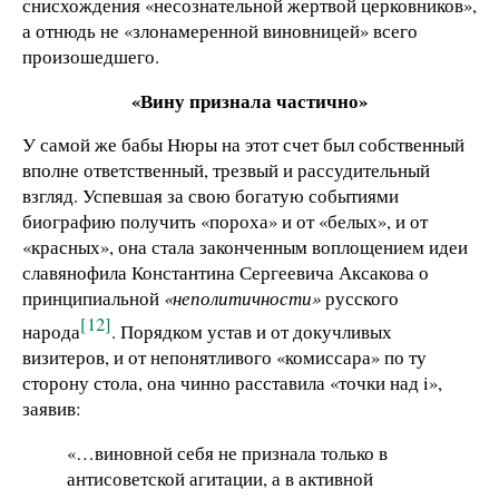
снисхождения «несознательной жертвой церковников»,
а отнюдь не «злонамеренной виновницей» всего
произошедшего.
«Вину признала частично»
У самой же бабы Нюры на этот счет был собственный
вполне ответственный, трезвый и рассудительный
взгляд. Успевшая за свою богатую событиями
биографию получить «пороха» и от «белых», и от
«красных», она стала законченным воплощением идеи
славянофила Константина Сергеевича Аксакова о
принципиальной
«неполитичности»
русского
[12]
народа
. Порядком устав и от докучливых
визитеров, и от непонятливого «комиссара» по ту
сторону стола, она чинно расставила «точки над i»,
заявив:
«…виновной себя не признала только в
антисоветской агитации, а в активной