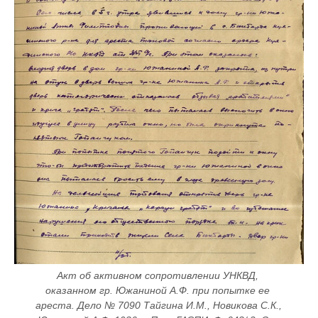
Акт об активном сопротивлении УНКВД, 
оказанном гр. Южаниной А.Ф. при попытке ее 
ареста. Дело № 7090 Тайгина И.М., Новикова С.К., 