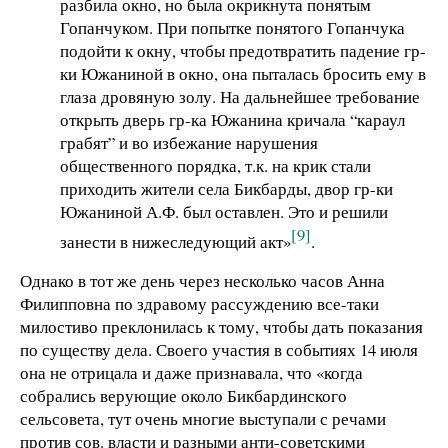
разбила окно, но была окрикнута понятым
Гопанчуком. При попытке понятого Гопанчука
подойти к окну, чтобы предотвратить падение гр-
ки Южаниной в окно, она пыталась бросить ему в
глаза дровяную золу. На дальнейшее требование
открыть дверь гр-ка Южанина кричала “караул
грабят” и во избежание нарушения
общественного порядка, т.к. на крик стали
приходить жители села Бикбарды, двор гр-ки
Южаниной А.Ф. был оставлен. Это и решили
[9]
занести в нижеследующий акт»
.
Однако в тот же день через несколько часов Анна
Филипповна по здравому рассуждению все-таки
милостиво преклонилась к тому, чтобы дать показания
по существу дела. Своего участия в событиях 14 июля
она не отрицала и даже признавала, что «когда
собрались верующие около Бикбардинского
сельсовета, тут очень многие выступали с речами
против сов. власти и разными анти-советскими