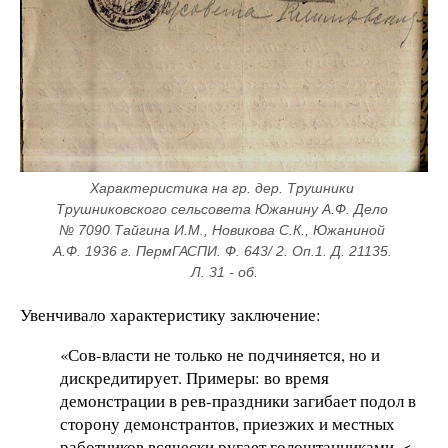
Характеристика на гр. дер. Трушники 
Трушниковского сельсовета Южанину А.Ф. Дело 
№ 7090 Тайгина И.М., Новикова С.К., Южаниной 
А.Ф. 1936 г. ПермГАСПИ. Ф. 643/ 2. Оп.1. Д. 21135. 
Л. 31 - об.
Увенчивало характеристику заключение:
«Сов-власти не только не подчиняется, но и
дискредитирует. Примеры: во время
демонстрации в рев-праздники загибает подол в
сторону демонстрантов, приезжих и местных
работников всячески ругает голоштанниками. <…