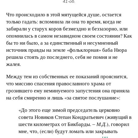
41-об.
Что происходило в этой мятущейся душе, остается
только гадать: вспомнила ли она то время, когда не
забирали у старух коров безмездно и беззазорно, или
опомнилась в самом незавидном своем состоянии? Как
бы то ни было, а за единственный и несумненный
источник правды на земле «фольклорная» баба Нюра
решила стоять до последнего, себя не помня и не
жалея.
Между тем из собственных ее показаний прояснится,
что миссию спасения православного храма от
грозившего ему неминуемого запустения она приняла
на себя смиренно и лишь «за святое послушание»:
«До этого еще зимой председатель церковно
совета Новиков Степан Кондратьевич (живущий в
шести километрах от Бикбарды. ‒
М.Д
.), говорил
мне, что, (если) будут ломать или закрывать