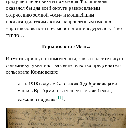
грядущей через века и поколения Филипповны
оказался бы для всей округи равносильным
сотрясению земной «оси» и мощнейшим
пропагандистским актом, направленным именно
«против соввласти и ее мероприятий в деревне». И вот
тут-то…
Горьковская «Мать»
И тут товарищ уполномоченный, как за спасительную
соломинку, ухватился за свидетельство председателя
сельсовета Климовских:
«…в 1918 году ее 2-е сыновей добровольцами
ушли в Кр. Армию, за что ее стегали белые,
[11]
сажали в подвал»
.