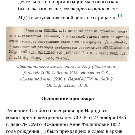
деятельности по организации массового (как
было сказано выше,
«контрреволюционного».
‒
[13]
М.Д.
) выступления своей вины не отрицает»
.
Обвинительное заключение по делу (Фрагмент). 
Дело № 7090 Тайгина И.М., Новикова С.К., 
Южаниной А.Ф. 1936 г. ПермГАСПИ. Ф. 643/ 2. 
Оп.1. Д. 21135. Л. 80
Оглашение приговора
Решением Особого совещания при Народном
комиссариате внутренних дел СССР от 27 ноября 1936
г. дело № 7090 о Южаниной Анне Филипповне 1852
года рождения (!) было прекращено и сдано в архив.