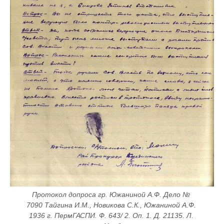
Протокол допроса гр. Южаниной А.Ф. Дело № 
7090 Тайгина И.М., Новикова С.К., Южаниной А.Ф. 
1936 г. ПермГАСПИ. Ф. 643/ 2. Оп. 1. Д. 21135. Л. 