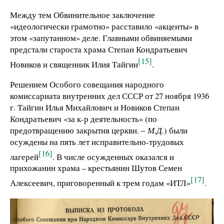
Между тем Обвинительное заключение
«идеологически грамотно» расставило «акценты» в
этом «запутанном» деле. Главными обвиняемыми
предстали староста храма Степан Кондратьевич
[15]
Новиков и священник Илия Тайгин
.
Решением Особого совещания народного
комиссариата внутренних дел СССР от 27 ноября 1936
г. Тайгин Илья Михайлович и Новиков Степан
Кондратьевич «за к-р деятельность» (по
предотвращению закрытия церкви. ‒
М.Д.
) были
осуждены на пять лет исправительно-трудовых
[16]
лагерей
. В числе осужденных оказался и
прихожанин храма – крестьянин Шутов Семен
[17]
Алексеевич, приговоренный к трем годам «ИТЛ»
.