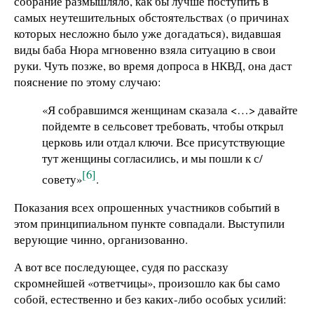
собрание размышляло, как бы лучше поступить в
самых неутешительных обстоятельствах (о причинах
которых несложно было уже догадаться), видавшая
виды баба Нюра мгновенно взяла ситуацию в свои
руки. Чуть позже, во время допроса в НКВД, она даст
пояснение по этому случаю:
«Я собравшимся женщинам сказала <…> давайте
пойдемте в сельсовет требовать, чтобы открыл
церковь или отдал ключи. Все присутствующие
тут женщины согласились, и мы пошли к с/
[6]
совету»
.
Показания всех опрошенных участников событий в
этом принципиальном пункте совпадали. Выступили
верующие чинно, организованно.
А вот все последующее, судя по рассказу
скромнейшей «ответчицы», произошло как бы само
собой, естественно и без каких-либо особых усилий: