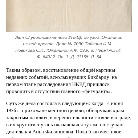
Акт С/ уполномоченного УНКВД об уход Южаниной 
из-под ареста. Дело № 7090 Тайгина И.М., 
Новикова С.К., Южаниной А.Ф. 1936 г. ПермГАСПИ. 
Ф. 643/ 2. Оп. 1. Д. 21135. Л. 34
Таким образом, восстановление общей картины
недавних событий, всколыхнувших Бикбарду, на
первом этапе расследования НКВД пришлось
проводить в отсутствии главного «фигуранта».
Суть же дела состояла в следующем: когда 14 июня
1936 г. прихожане местной церкви, обнаружив храм
закрытым на ключ, в нерешительности стояли в ограде,
в их круг втиснулась оказавшаяся тут же по случаю
деятельная Анна Филипповна. Пока благочестивое