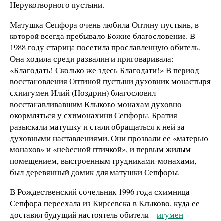
Нерукотворного пустыни.
Матушка Сепфора очень любила Оптину пустынь, в
которой всегда пребывало Божие благословение. В
1988 году старица посетила прославленную обитель.
Она ходила среди развалин и приговаривала:
«Благодать! Сколько же здесь Благодати!» В период
восстановления Оптиной пустыни духовник монастыря
схиигумен Илий (Ноздрин) благословил
восстанавливавшим Клыково монахам духовно
окормляться у схимонахини Сепфоры. Братия
разыскали матушку и стали обращаться к ней за
духовными наставлениями. Они прозвали ее «матерью
монахов» и «небесной птичкой», и первым жилым
помещением, выстроенным трудниками-монахами,
был деревянный домик для матушки Сепфоры.
В Рождественский сочельник 1996 года схимница
Сепфора переехала из Киреевска в Клыково, куда ее
доставил будущий настоятель обители –
игумен