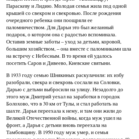
Параскеву и Лидию. Молодая семья жила под одной
крышей со свекром и свекровью. После рождения
очередного ребенка они поощряли ее
паломничеством. Для Дарьи это был желанный
подарок, о котором она с радостью вспоминала.
Оставив земные заботы – уход за детьми, коровой,
большим хозяйством, – она вместе с паломниками шла
на встречу с Небесным. В то время ей удалось
посетить Саров и Дивеево, Киевские святыни.
В 1933 году семью Шнякиных раскулачили: их избу
разобрали, свекра и свекровь сослали на Соловки,
Дарью с детьми выбросили на улицу. Незадолго до
этого муж Дмитрий уехал на заработки в городок
Болохово, что в 30 км от Тулы, и стал работать на
шахте. Дарья переехала к нему, и там они жили до
Великой Отечественной войны, когда муж ушел на
фронт, а Дарья с детьми вновь переехала на
Тамбовщину. В 1950 году муж умер, и семья