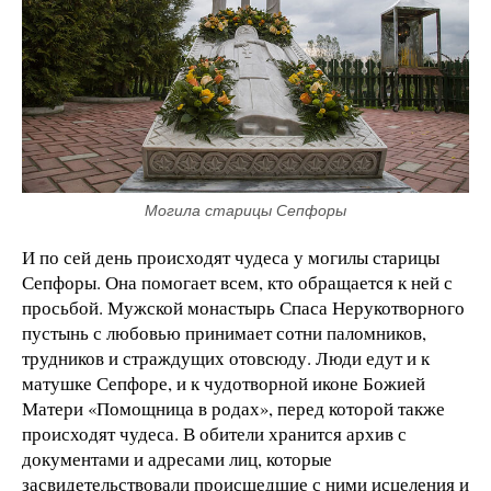
Могила старицы Сепфоры
И по сей день происходят чудеса у могилы старицы
Сепфоры. Она помогает всем, кто обращается к ней с
просьбой. Мужской монастырь Спаса Нерукотворного
пустынь с любовью принимает сотни паломников,
трудников и страждущих отовсюду. Люди едут и к
матушке Сепфоре, и к чудотворной иконе Божией
Матери «Помощница в родах», перед которой также
происходят чудеса. В обители хранится архив с
документами и адресами лиц, которые
засвидетельствовали происшедшие с ними исцеления и