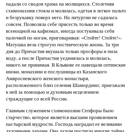
падали со сводов храма на молящихся. Столетняя
схимонахиня стояла и молилась, одетая в легкое пальто
и безрукавку поверх него. На литургии не садилась
совсем. Позволяла себе присесть только во время
всенощной на кафизмах, иногда постукивала себя
палочкой по ногам, приговаривая: «Стойте! Стойте!».
Матушка вела строгую постническую жизнь. За три
дня до Причастия вкушала только просфоры и пила
воду, а после Причастия уединялась и молилась,
никого не принимая. В Клыкове ее навещали оптинские
иноки, монахини и послушницы из Казанского
Амвросиевского женского монастыря,
расположенного близ селения Шамордино; приезжали
к ней за помощью и духовным исцелением
страждущие со всей России.
Главным служением схимонахини Сепфоры было
старчество, которое является высшим проявлением
пастырской мудрости. Господь наградил ее великими
духовными дарами. Она духом постигла многие тайны