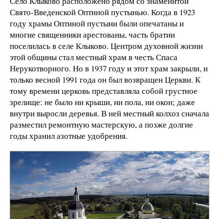
Село Клыково расположено рядом со знаменитой
Свято-Введенской Оптиной пустынью. Когда в 1923
году храмы Оптиной пустыни были опечатаны и
многие священники арестованы, часть братии
поселилась в селе Клыково. Центром духовной жизни
этой общины стал местный храм в честь Спаса
Нерукотворного. Но в 1937 году и этот храм закрыли, и
только весной 1991 года он был возвращен Церкви. К
тому времени церковь представляла собой грустное
зрелище: не было ни крыши, ни пола, ни окон; даже
внутри выросли деревья. В ней местный колхоз сначала
разместил ремонтную мастерскую, а позже долгие
годы хранил азотные удобрения.