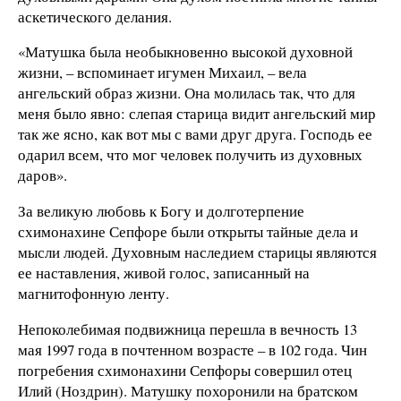
аскетического делания.
«Матушка была необыкновенно высокой духовной
жизни, – вспоминает игумен Михаил, – вела
ангельский образ жизни. Она молилась так, что для
меня было явно: слепая старица видит ангельский мир
так же ясно, как вот мы с вами друг друга. Господь ее
одарил всем, что мог человек получить из духовных
даров».
За великую любовь к Богу и долготерпение
схимонахине Сепфоре были открыты тайные дела и
мысли людей. Духовным наследием старицы являются
ее наставления, живой голос, записанный на
магнитофонную ленту.
Непоколебимая подвижница перешла в вечность 13
мая 1997 года в почтенном возрасте – в 102 года. Чин
погребения схимонахини Сепфоры совершил отец
Илий (Ноздрин). Матушку похоронили на братском