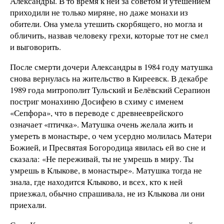
Александры. В то время к ней за советом и утешением
приходили не только миряне, но даже монахи из
обители. Она умела утешить скорбящего, но могла и
обличить, назвав человеку грехи, которые тот не смел
и выговорить.
После смерти дочери Александры в 1984 году матушка
снова вернулась на жительство в Киреевск. В декабре
1989 года митрополит Тульский и Белёвский Серапион
постриг монахиню Досифею в схиму с именем
«Сепфора», что в переводе с древнееврейского
означает «птичка». Матушка очень желала жить и
умереть в монастыре, о чем усердно молилась Матери
Божией, и Пресвятая Богородица явилась ей во сне и
сказала: «Не переживай, ты не умрешь в миру. Ты
умрешь в Клыкове, в монастыре». Матушка тогда не
знала, где находится Клыково, и всех, кто к ней
приезжал, обычно спрашивала, не из Клыкова ли они
приехали.