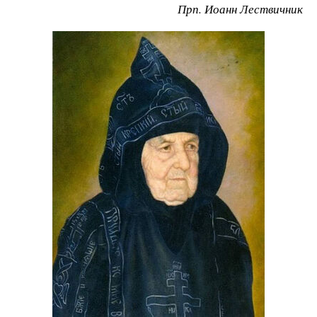
Прп. Иоанн Лествичник