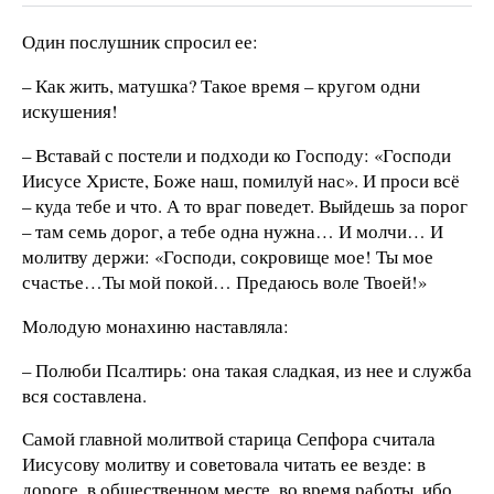
Один послушник спросил ее:
– Как жить, матушка? Такое время – кругом одни
искушения!
– Вставай с постели и подходи ко Господу: «Господи
Иисусе Христе, Боже наш, помилуй нас». И проси всё
– куда тебе и что. А то враг поведет. Выйдешь за порог
– там семь дорог, а тебе одна нужна… И молчи… И
молитву держи: «Господи, сокровище мое! Ты мое
счастье…Ты мой покой… Предаюсь воле Твоей!»
Молодую монахиню наставляла:
– Полюби Псалтирь: она такая сладкая, из нее и служба
вся составлена.
Самой главной молитвой старица Сепфора считала
Иисусову молитву и советовала читать ее везде: в
дороге, в общественном месте, во время работы, ибо