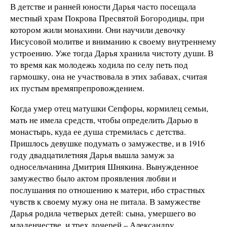
В детстве и ранней юности Дарья часто посещала
местный храм Покрова Пресвятой Богородицы, при
котором жили монахини. Они научили девочку
Иисусовой молитве и вниманию к своему внутреннему
устроению. Уже тогда Дарья хранила чистоту души. В
то время как молодежь ходила по селу петь под
гармошку, она не участвовала в этих забавах, считая
их пустым времяпрепровождением.
Когда умер отец матушки Сепфоры, кормилец семьи,
мать не имела средств, чтобы определить Дарью в
монастырь, куда ее душа стремилась с детства.
Пришлось девушке подумать о замужестве, и в 1916
году двадцатилетняя Дарья вышла замуж за
односельчанина Дмитрия Шнякина. Вынужденное
замужество было актом проявления любви и
послушания по отношению к матери, ибо страстных
чувств к своему мужу она не питала. В замужестве
Дарья родила четверых детей: сына, умершего во
младенчестве, и трех дочерей – Александру,