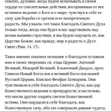
опытно, духовно, когда будем испытывать в своем
сердце ее спасительные действия, воспринимая от нее
истинное ведение о Боге и о мире, чувствуя в себе ее
силу для борьбы со грехом и ее неизреченную
радость. Мы узнаем, чтó такое благодать Святого Духа
только тогда, когда она будет в нас царствовать над
всеми нашими страстями, и мы будем ощущать ее, как
Царство Божие, как правду, мир и радость о Дусе
Святе (Рим. 14, 17).
Такое именно опытное познание о благодати оставили
нам в своих творениях св. отцы Церкви: Антоний
Великий, Макарий Великий, Блаженный Диадох, преп.
Симеон Новый Богослов и великий богослов нашей
Русской Церкви, Епископ Феофан Затворник. Они
чувствовали в себе благодать Святого Духа, как дар
божественного ведения и премудрости, и настолько,
что могли других озарять светом божественной
истины. Они ощущали в себе благодать, как
божественную силу, ибо ею совершали дивные чудеса,