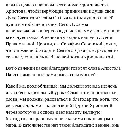
и было целью и концом всего домостроительства
Христова, чтобы верующие принимали в души свои
Духа Святого и чтобы Он был как бы душою нашей
души и чтобы действием Сего Духа мы
переплавлялись и пересозидались по уму, совести и по
всем чувствам». А великий угодник нашей русской
Православной Церкви, св. Серафим Саровский, учил,
что стяжание благодати Святого Духа (т. е. раскрытие
ее в нас) есть цель всей нашей жизни христианской.
Вот о явлении какой благодати говорят слова Апостола
Павла, слышанные нами ныне за литургией.
Какой же, возлюбленные, мы должны отсюда извлечь
для себя спасительный урок? Слыша эти апостольские
слова, мы должны радоваться и благодарить Бога, что
являемся чадами Православной Церкви Христовой,
через которую Господь дает нам эту великую
благодать, несравнимую ни с какими сокровищами
мира. В католичестве нет такой благодати; вернее, она