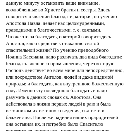
данную минуту остановить ваше внимание,
возлюбленные во Христе братия и сестры. Здесь
говорится о явлении благодати, которая, по учению
Апостола Павла, делает нас целомудренными,
праведными и благочестными, т. е. святыми.
Что же это за благодать, о которой говорит здесь
Апостол, как о средстве к стяжанию святой
спасительной жизни? По учению преподобного
Иоанна Кассиана, надо различать два вида благодати:
благодать внешнего промышления, через которую
Господь действует во всем мире или непосредственно,
или посредством Ангелов, людей и даже видимой
природы; и благодать, как внутреннюю божественную
силу. Именно эту последнюю благодать и надо
разуметь в данных словах св. Апостола. Она
действовала в жизни первых людей в раю и была
источником их истинного ведения, святости и
блаженства. После же падения наших прародителей
она оставила их, и потребно было Спасителю
воплотиться, пострадать, умереть и воскреснуть,