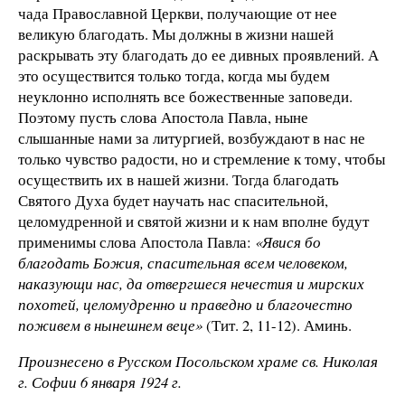
чада Православной Церкви, получающие от нее
великую благодать. Мы должны в жизни нашей
раскрывать эту благодать до ее дивных проявлений. А
это осуществится только тогда, когда мы будем
неуклонно исполнять все божественные заповеди.
Поэтому пусть слова Апостола Павла, ныне
слышанные нами за литургией, возбуждают в нас не
только чувство радости, но и стремление к тому, чтобы
осуществить их в нашей жизни. Тогда благодать
Святого Духа будет научать нас спасительной,
целомудренной и святой жизни и к нам вполне будут
применимы слова Апостола Павла:
«Явися бо
благодать Божия, спасительная всем человеком,
наказующи нас, да отвергшеся нечестия и мирских
похотей, целомудренно и праведно и благочестно
поживем в нынешнем веце»
(Тит. 2, 11-12). Аминь.
Произнесено в Русском Посольском храме св. Николая
г.
Софии 6
января 1924 г.