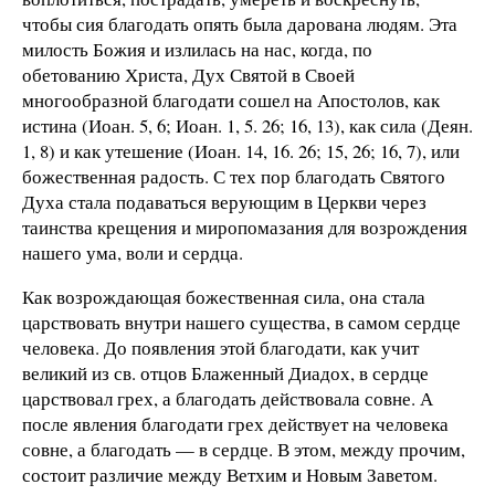
чтобы сия благодать опять была дарована людям. Эта
милость Божия и излилась на нас, когда, по
обетованию Христа, Дух Святой в Своей
многообразной благодати сошел на Апостолов, как
истина (Иоан. 5, 6; Иоан. 1, 5. 26; 16, 13), как сила (Деян.
1, 8) и как утешение (Иоан. 14, 16. 26; 15, 26; 16, 7), или
божественная радость. С тех пор благодать Святого
Духа стала подаваться верующим в Церкви через
таинства крещения и миропомазания для возрождения
нашего ума, воли и сердца.
Как возрождающая божественная сила, она стала
царствовать внутри нашего существа, в самом сердце
человека. До появления этой благодати, как учит
великий из св. отцов Блаженный Диадох, в сердце
царствовал грех, а благодать действовала совне. А
после явления благодати грех действует на человека
совне, а благодать — в сердце. В этом, между прочим,
состоит различие между Ветхим и Новым Заветом.