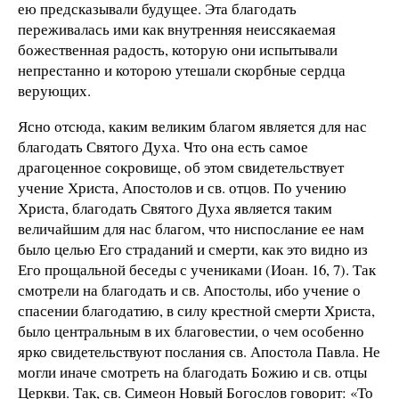
ею предсказывали будущее. Эта благодать
переживалась ими как внутренняя неиссякаемая
божественная радость, которую они испытывали
непрестанно и которою утешали скорбные сердца
верующих.
Ясно отсюда, каким великим благом является для нас
благодать Святого Духа. Что она есть самое
драгоценное сокровище, об этом свидетельствует
учение Христа, Апостолов и св. отцов. По учению
Христа, благодать Святого Духа является таким
величайшим для нас благом, что ниспослание ее нам
было целью Его страданий и смерти, как это видно из
Его прощальной беседы с учениками (Иоан. 16, 7). Так
смотрели на благодать и св. Апостолы, ибо учение о
спасении благодатию, в силу крестной смерти Христа,
было центральным в их благовестии, о чем особенно
ярко свидетельствуют послания св. Апостола Павла. Не
могли иначе смотреть на благодать Божию и св. отцы
Церкви. Так, св. Симеон Новый Богослов говорит: «То