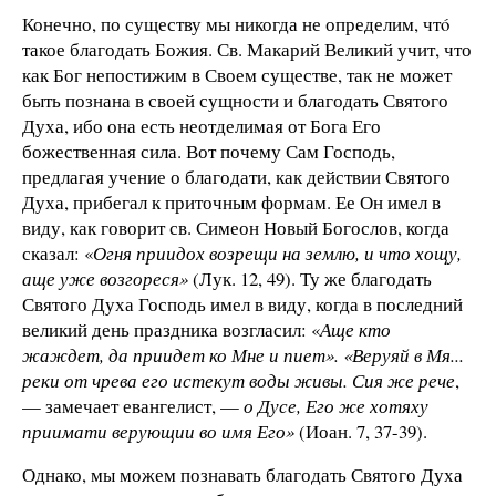
Конечно, по существу мы никогда не определим, чтó
такое благодать Божия. Св. Макарий Великий учит, что
как Бог непостижим в Своем существе, так не может
быть познана в своей сущности и благодать Святого
Духа, ибо она есть неотделимая от Бога Его
божественная сила. Вот почему Сам Господь,
предлагая учение о благодати, как действии Святого
Духа, прибегал к приточным формам. Ее Он имел в
виду, как говорит св. Симеон Новый Богослов, когда
сказал: «
Огня приидох возрещи на землю, и что хощу,
аще уже возгореся»
(Лук. 12, 49). Ту же благодать
Святого Духа Господь имел в виду, когда в последний
великий день праздника возгласил: «
Аще кто
жаждет, да приидет ко Мне и пиет». «Веруяй в Мя...
реки от чрева его истекут воды живы. Сия же рече
,
— замечает евангелист, —
о Дусе, Его же хотяху
приимати верующии во имя Его»
(Иоан. 7, 37-39).
Однако, мы можем познавать благодать Святого Духа