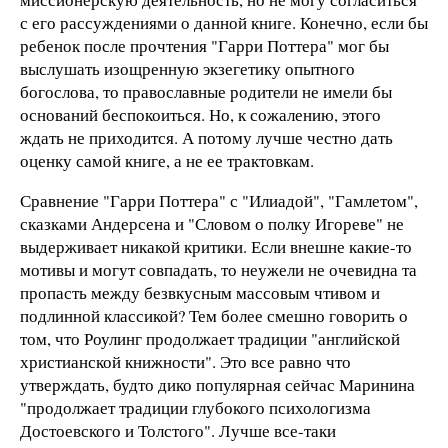
с его рассуждениями о данной книге. Конечно, если бы
ребенок после прочтения "Гарри Поттера" мог бы
выслушать изощренную экзегетику опытного
богослова, то православные родители не имели бы
оснований беспокоиться. Но, к сожалению, этого
ждать не приходится. А потому лучше честно дать
оценку самой книге, а не ее трактовкам.
Сравнение "Гарри Поттера" с "Илиадой", "Гамлетом",
сказками Андерсена и "Словом о полку Игореве" не
выдерживает никакой критики. Если внешне какие-то
мотивы и могут совпадать, то неужели не очевидна та
пропасть между безвкусным массовым чтивом и
подлинной классикой? Тем более смешно говорить о
том, что Роулинг продолжает традиции "английской
христианской книжности". Это все равно что
утверждать, будто дико популярная сейчас Маринина
"продолжает традиции глубокого психологизма
Достоевского и Толстого". Лучше все-таки