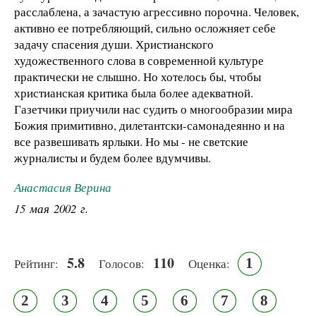
расслаблена, а зачастую агрессивно порочна. Человек,
активно ее потребляющий, сильно осложняет себе
задачу спасения души. Христианского
художественного слова в современной культуре
практически не слышно. Но хотелось бы, чтобы
христианская критика была более адекватной.
Газетчики приучили нас судить о многообразии мира
Божия примитивно, дилетантски-самонадеянно и на
все развешивать ярлыки. Но мы - не светские
журналисты и будем более вдумчивы.
Анастасия Верина
15 мая 2002 г.
5.8
110
1
Рейтинг:
Голосов:
Оценка:
2
3
4
5
6
7
8