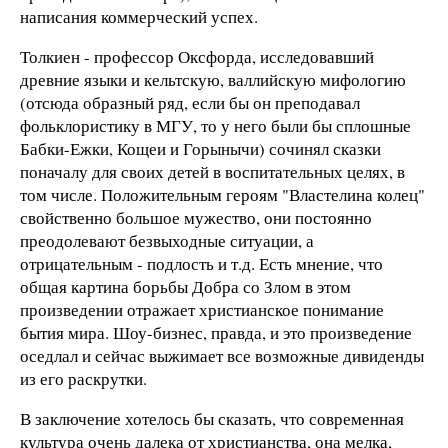
написания коммерческий успех.
Толкиен - профессор Оксфорда, исследовавший
древние языки и кельтскую, валлийскую мифологию
(отсюда образный ряд, если бы он преподавал
фольклористику в МГУ, то у него были бы сплошные
Бабки-Ежки, Кощеи и Горынычи) сочинял сказки
поначалу для своих детей в воспитательных целях, в
том числе. Положительным героям "Властелина колец"
свойственно большое мужество, они постоянно
преодолевают безвыходные ситуации, а
отрицательным - подлость и т.д. Есть мнение, что
общая картина борьбы Добра со Злом в этом
произведении отражает христианское понимание
бытия мира. Шоу-бизнес, правда, и это произведение
оседлал и сейчас выжимает все возможные дивиденды
из его раскрутки.
В заключение хотелось бы сказать, что современная
культура очень далека от христианства, она мелка,