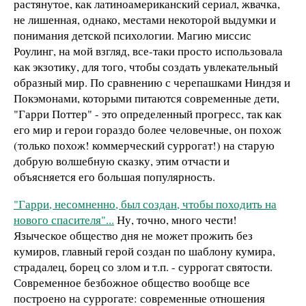
растянутое, как латиноамериканский сериал, жвачка,
не лишенная, однако, местами некоторой выдумки и
понимания детской психологии. Магию миссис
Роулинг, на мой взгляд, все-таки просто использовала
как экзотику, для того, чтобы создать увлекательный
образный мир. По сравнению с черепашками Ниндзя и
Покэмонами, которыми питаются современные дети,
"Гарри Поттер" - это определенный прогресс, так как
его мир и герои гораздо более человечные, он похож
(только похож! коммерческий суррогат!) на старую
добрую волшебную сказку, этим отчасти и
объясняется его большая популярность.
"Гарри, несомненно, был создан, чтобы походить на
нового спасителя"...
Ну, точно, много чести!
Языческое общество дня не может прожить без
кумиров, главный герой создан по шаблону кумира,
страдалец, борец со злом и т.п. - суррогат святости.
Современное безбожное общество вообще все
построено на суррогате: современные отношения