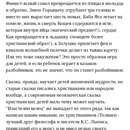
Финист-ясный сокол преврещается из птицы в молодца
и обратно, Змею Горынычу отрубают три головы и
вместо них вырастает шесть новых, Баба Яга летает на
помеле, жизнь и смерть Кощея содержится в игле,
которая внутри яйца (магический предмет!), сердце
Кая превращается в льдышку (поищите более
христианский образ!), к Золушке прилетает фея и
взмахом волшебной палочки делает из тыквы карету.
Или это тоже оккультизм? Это просто образная игра
для детей, и если ребенок играет в казаков-
разбойников, это не значит, что он станет разбойником.
Сказка, правда, научает детей жизненной мудрости, но
старые сказки писались христианами или народом
вообще, а современная неоязыческая сказка
христианских детей мало чему может научить.
"Властелин колец" же выпадает из этого ряда, так как
написан каким-никаким, но христианином (Толкиен -
лучший друг философа и писателя К.С. Льюиса,
приведший его к вере), и не имел целью своего