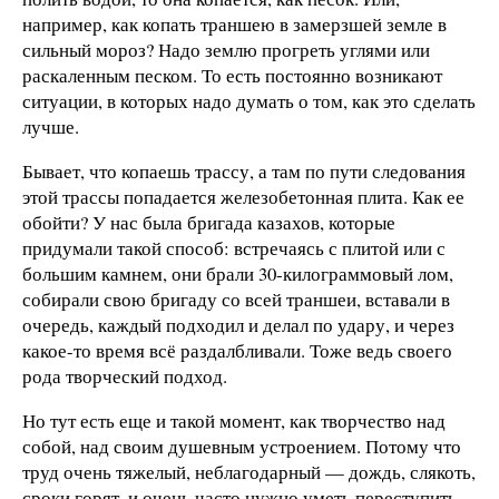
например, как копать траншею в замерзшей земле в
сильный мороз? Надо землю прогреть углями или
раскаленным песком. То есть постоянно возникают
ситуации, в которых надо думать о том, как это сделать
лучше.
Бывает, что копаешь трассу, а там по пути следования
этой трассы попадается железобетонная плита. Как ее
обойти? У нас была бригада казахов, которые
придумали такой способ: встречаясь с плитой или с
большим камнем, они брали 30‑килограммовый лом,
собирали свою бригаду со всей траншеи, вставали в
очередь, каждый подходил и делал по удару, и через
какое-то время всё раздалбливали. Тоже ведь своего
рода творческий подход.
Но тут есть еще и такой момент, как творчество над
собой, над своим душевным устроением. Потому что
труд очень тяжелый, неблагодарный — дождь, слякоть,
сроки горят, и очень часто нужно уметь переступить