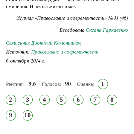
смирения. И школа жизни тоже.
Журнал «Православие и современность» № 31 (46)
Беседовала
Оксана Гаркавенко
Священник Дионисий Каменщиков
Источник:
Православие и современность
6 октября 2014 г.
9.6
90
1
Рейтинг:
Голосов:
Оценка:
2
3
4
5
6
7
8
9
10