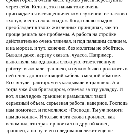
через себя. Кстати, этот навык тоже очень
пригождается в священническом служении: есть слово
«хочу», и есть слово «надо». Когда слово «надо»
преобладает в твоих жизненных принципах, как-то
проще решать все проблемы. А работа на стройке —
действительно очень тяжелая, и под палящим солнцем,
и на морозе, и тут, конечно, без молитвы не обойтись.
Бывали даже, дерзну сказать, чудеса. Например,
выполняли мы однажды сложную, ответственную
работу: выкопали траншею, и нужно было проложить в
ней очень дорогостоящий кабель в медной обмотке.
Его тянули трактором и укладывали в траншею. А я
тогда уже был бригадиром, отвечал за эту укладку. И
вот, я шел вдоль траншеи и размышлял: такой
серьезный объем, серьезная работа, наверное, Господь
нам помогает, и помолился: «Господи, Ты уж помоги
нам до конца». И только я эти слова произнес, как
вспомнил, что трактор поехал на другой конец
траншеи, а по пути его следования лежит еще не