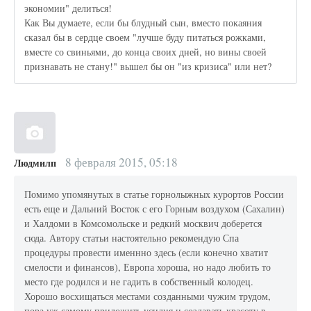
экономии" делиться!
Как Вы думаете, если бы блудный сын, вместо покаяния
сказал бы в сердце своем "лучше буду питаться рожками,
вместе со свиньями, до конца своих дней, но вины своей
признавать не стану!" вышел бы он "из кризиса" или нет?
8 февраля 2015, 05:18
Людмилп
Помимо упомянутых в статье горнолыжных курортов России
есть еще и Дальний Восток с его Горным воздухом (Сахалин)
и Халдоми в Комсомольске и редкий москвич доберется
сюда. Автору статьи настоятельно рекомендую Спа
процедуры провести именнно здесь (если конечно хватит
смелости и финансов), Европа хороша, но надо любить то
место где родился и не гадить в собственный колодец.
Хорошо восхищаться местами созданными чужим трудом,
пора уж самому приложить усилия и создавать красоту в