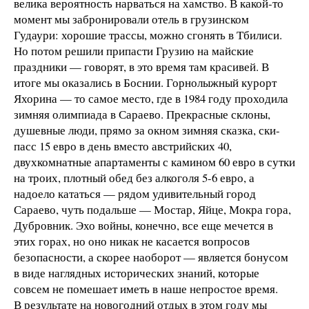
велика вероятность нарваться на хамство. В какой-то
момент мы забронировали отель в грузинском
Гудаури: хорошие трассы, можно сгонять в Тбилиси.
Но потом решили припасти Грузию на майские
праздники — говорят, в это время там красивей. В
итоге мы оказались в Боснии. Горнолыжный курорт
Яхорина — то самое место, где в 1984 году проходила
зимняя олимпиада в Сараево. Прекрасные склоны,
душевные люди, прямо за окном зимняя сказка, ски-
пасс 15 евро в день вместо австрийских 40,
двухкомнатные апартаменты с камином 60 евро в сутки
на троих, плотный обед без алкоголя 5-6 евро, а
надоело кататься — рядом удивительный город
Сараево, чуть подальше — Мостар, Яйце, Мокра гора,
Дубровник. Эхо войны, конечно, все еще мечется в
этих горах, но оно никак не касается вопросов
безопасности, а скорее наоборот — является бонусом
в виде наглядных исторических знаний, которые
совсем не помешает иметь в наше непростое время.
В результате на новогодний отдых в этом году мы