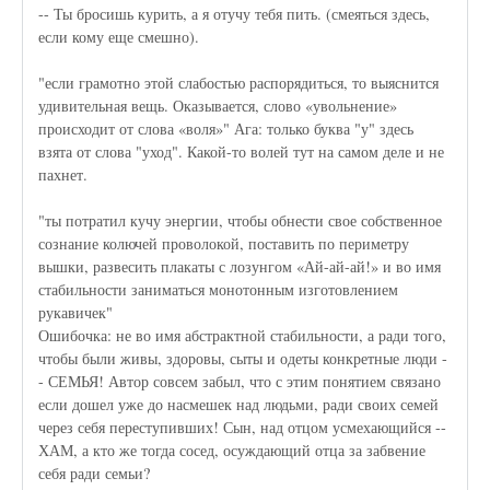
-- Ты бросишь курить, а я отучу тебя пить. (смеяться здесь,
если кому еще смешно).
"если грамотно этой слабостью распорядиться, то выяснится
удивительная вещь. Оказывается, слово «увольнение»
происходит от слова «воля»" Ага: только буква "у" здесь
взята от слова "уход". Какой-то волей тут на самом деле и не
пахнет.
"ты потратил кучу энергии, чтобы обнести свое собственное
сознание колючей проволокой, поставить по периметру
вышки, развесить плакаты с лозунгом «Ай-ай-ай!» и во имя
стабильности заниматься монотонным изготовлением
рукавичек"
Ошибочка: не во имя абстрактной стабильности, а ради того,
чтобы были живы, здоровы, сыты и одеты конкретные люди -
- СЕМЬЯ! Автор совсем забыл, что с этим понятием связано
если дошел уже до насмешек над людьми, ради своих семей
через себя переступивших! Сын, над отцом усмехающийся --
ХАМ, а кто же тогда сосед, осуждающий отца за забвение
себя ради семьи?