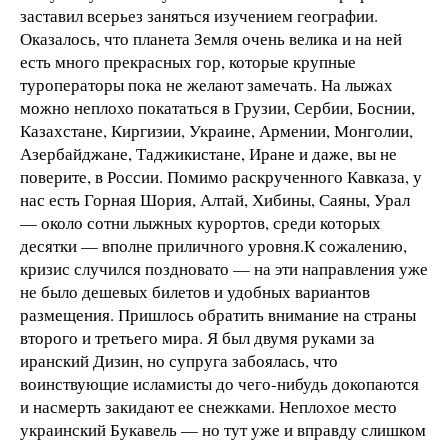
заставил всерьез заняться изучением географии.
Оказалось, что планета Земля очень велика и на ней
есть много прекрасных гор, которые крупные
туроператоры пока не желают замечать. На лыжах
можно неплохо покататься в Грузии, Сербии, Боснии,
Казахстане, Киргизии, Украине, Армении, Монголии,
Азербайджане, Таджикистане, Иране и даже, вы не
поверите, в России. Помимо раскрученного Кавказа, у
нас есть Горная Шория, Алтай, Хибины, Саяны, Урал
— около сотни лыжных курортов, среди которых
десятки — вполне приличного уровня.К сожалению,
кризис случился поздновато — на эти направления уже
не было дешевых билетов и удобных вариантов
размещения. Пришлось обратить внимание на страны
второго и третьего мира. Я был двумя руками за
иранский Дизин, но супруга забоялась, что
воинствующие исламисты до чего-нибудь докопаются
и насмерть закидают ее снежками. Неплохое место
украинский Букавель — но тут уже и вправду слишком