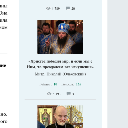
ины
4 789
20
Она
ила
ном
«Христос победил мір, и если мы с
ние
Ним, то преодолеем все искушения»
Митр. Николай (Ольховский)
Рейтинг:
10
Голосов:
165
3 193
3
ано.
ого