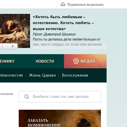
Подписаться на рассылку
«Хотеть быть любимым –
естественно. Хотеть любить –
выше естества»
Прот. Димитрий Шишкин
Пусть ты делаешь дела любви больше от
ума, чем от сердца, но, если твое желание
исполнить заповедь о любви искренне, это
уже начало твоей сопричастности Христу.
ЕННИКУ
НОВОСТИ
МЕДИА
благочестия
|
Жизнь Церкви
|
Богослужение
спечатать