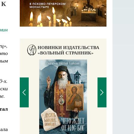
 К
мин
ц»,
НОВИНКИ ИЗДАТЕЛЬСТВА
это
«ВОЛЬНЫЙ СТРАННИК»
ным
-х.
ски
е.
тал
Православный мальчик
Екатерина Баканова
ала