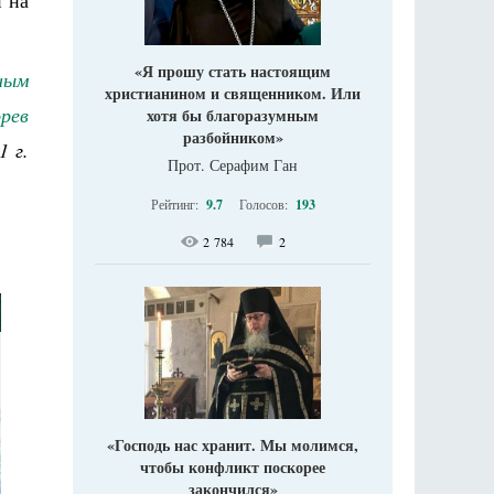
и на
«Я прошу стать настоящим
ным
христианином и священником. Или
рев
хотя бы благоразумным
разбойником»
1 г.
Прот. Серафим Ган
Рейтинг:
9.7
Голосов:
193
2 784
2
«Господь нас хранит. Мы молимся,
чтобы конфликт поскорее
закончился»