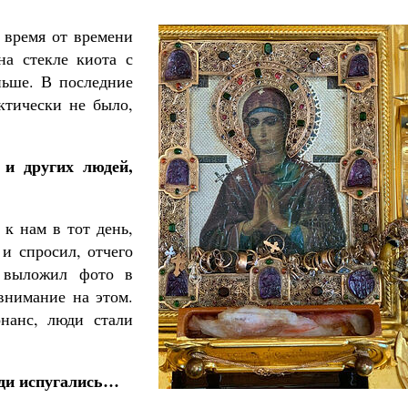
 время от времени
на стекле киота с
ньше. В последние
ктически не было,
 и других людей,
к нам в тот день,
 и спросил, отчего
Я выложил фото в
внимание на этом.
нанс, люди стали
юди испугались…