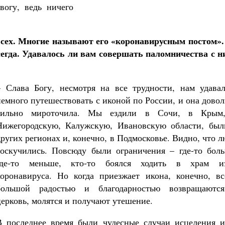
вогу, ведь ничего
сех. Многие называют его «коронавирусным постом».
сегда. Удавалось ли вам совершать паломничества с н
– Слава Богу, несмотря на все трудности, нам удавал
немного путешествовать с иконой по России, и она дово
сильно мироточила. Мы ездили в Сочи, в Крым
Нижегородскую, Калужскую, Ивановскую области, был
других регионах и, конечно, в Подмосковье. Видно, что 
соскучились. Повсюду были ограничения – где-то боль
где-то меньше, кто-то боялся ходить в храм из
коронавируса. Но когда приезжает икона, конечно, вс
большой радостью и благодарностью возвращаютс
церковь, молятся и получают утешение.
В последнее время были чудесные случаи исцеления и