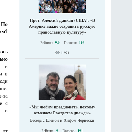
Прот. Алексий Данкан (США): «В
 Но
Америке важно сохранить русскую
им?
православную культуру»
Рейтинг:
9.9
Голосов:
116
ось
1 974
льно
, в
и в
люди
ше,
-за
е с
«Мы любим праздновать, поэтому
я в
отмечаем Рождество дважды»
Беседа с Еленой и Хифом Чернески
 от
Рейтинг:
9
Голосов:
191