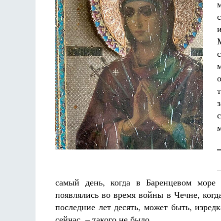
аф
Как найти своё место в жизни
Кирилл Мурышев
самый день, когда в Баренцевом море 
появлялись во время войны в Чечне, когд
последние лет десять, может быть, изред
сейчас, – такого не было.