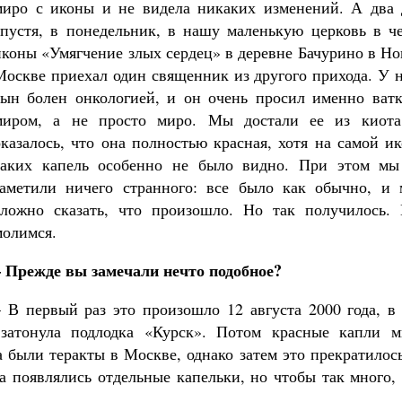
миро с иконы и не видела никаких изменений. А два 
Роман Котов
Чего ждет от нас Бог. 10 заповедей
спустя, в понедельник, в нашу маленькую церковь в че
Святитель Николай Сербс
иконы «Умягчение злых сердец» в деревне Бачурино в Н
Москве приехал один священник из другого прихода. У 
сын болен онкологией, и он очень просил именно ватк
миром, а не просто миро. Мы достали ее из киота
оказалось, что она полностью красная, хотя на самой и
таких капель особенно не было видно. При этом мы
заметили ничего странного: все было как обычно, и 
сложно сказать, что произошло. Но так получилось.
молимся.
– Прежде вы замечали нечто подобное?
– В первый раз это произошло 12 августа 2000 года, в
затонула подлодка «Курск». Потом красные капли м
а были теракты в Москве, однако затем это прекратилос
ка появлялись отдельные капельки, но чтобы так много,