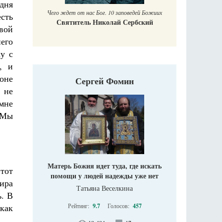
дня
Печорские и
 Божиих
сть
Галин
кий
Е
овой
него
у с
, и
коне
Сергей Фомин
 не
мне
 Мы
Матерь Божия идет туда, где искать
 тот
помощи у людей надежды уже нет
ира
Татьяна Веселкина
ь. В
 как
Рейтинг:
9.7
Голосов:
457