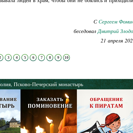
зывала людей в храм, чтобы они не боялись и приходил
С
Сергеем Фоми
беседовал
Дмитрий Злодо
21 апреля 202
2
3
4
5
6
7
8
9
10
олия,
Псково-Печерский монастырь