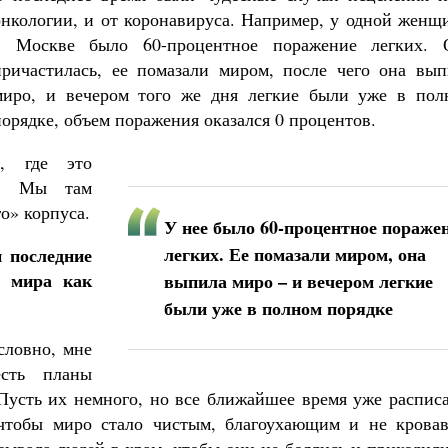
онкологии, и от коронавируса. Например, у одной женщ
в Москве было 60-процентное поражение легких. 
причастилась, ее помазали миром, после чего она вып
миро, и вечером того же дня легкие были уже в пол
порядке, объем поражения оказался 0 процентов.
ы, где это
й. Мы там
о» корпуса.
У нее было 60-процентное пораже
легких. Ее помазали миром, она
и последние
а мира как
выпила миро – и вечером легкие
были уже в полном порядке
словно, мне
есть планы
 Пусть их немного, но все ближайшее время уже распис
 чтобы миро стало чистым, благоухающим и не кровав