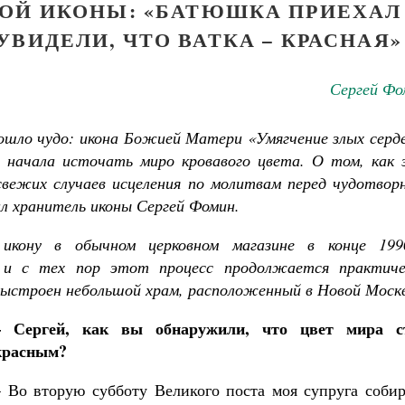
ОЙ ИКОНЫ: «БАТЮШКА ПРИЕХАЛ
УВИДЕЛИ, ЧТО ВАТКА – КРАСНАЯ»
Сергей Фо
ошло чудо: икона Божией Матери «Умягчение злых серде
 начала источать миро кровавого цвета. О том, как 
свежих случаев исцеления по молитвам перед чудотвор
ал хранитель иконы Сергей Фомин.
икону в обычном церковном магазине в конце 1990
 и с тех пор этот процесс продолжается практиче
 выстроен небольшой храм, расположенный в Новой Москв
– Сергей, как вы обнаружили, что цвет мира с
красным?
– Во вторую субботу Великого поста моя супруга собир
ученик Георгий Победоносец. Научись у
святого