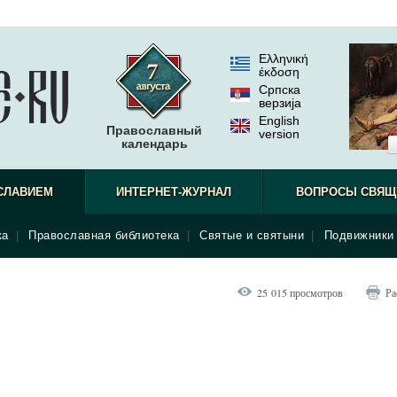
Ελληνική
έκδοση
Српска
верзиjа
English
Православный
version
календарь
СЛАВИЕМ
ИНТЕРНЕТ-ЖУРНАЛ
ВОПРОСЫ СВЯЩ
ка
|
Православная библиотека
|
Святые и святыни
|
Подвижники 
25 015 просмотров
Ра