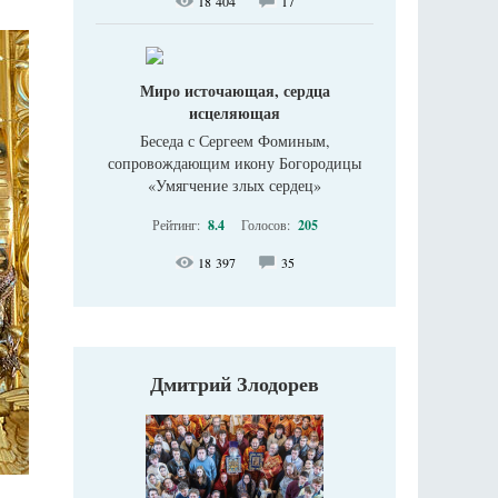
18 404
17
Миро источающая, сердца
исцеляющая
Беседа с Сергеем Фоминым,
сопровождающим икону Богородицы
«Умягчение злых сердец»
Рейтинг:
8.4
Голосов:
205
18 397
35
Дмитрий Злодорев