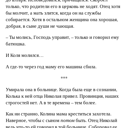
только, что родители его в церковь не ходят. Отец хотя
бы молчит, а мать злится, когда он на службы
собирается. Хотя в остальном женщина она хорошая,
добрая, в сыне души не чающая.
– Ты молись, Господь управит, – только и говорил ему
батюшка.
И Коля молился…
А где-то через год маму его машина сбила.
***
Умирала она в больнице. Когда была еще в сознании,
Колька к ней отца Николая привел. Провинция, наших
строгостей нет. А в те времена – тем более.
Как ни странно, Колина мама креститься захотела.
Наверное, чтобы с сыном
потом
быть. Отец Николай
ведь что-то ей говорил в той больнице. Соборовал ее