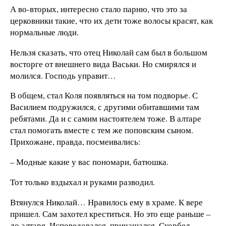
А во-вторых, интересно стало парню, что это за
церковники такие, что их дети тоже волосы красят, как
нормальные люди.
Нельзя сказать, что отец Николай сам был в большом
восторге от внешнего вида Васьки. Но смирялся и
молился. Господь управит…
В общем, стал Коля появляться на том подворье. С
Василием подружился, с другими обитавшими там
ребятами. Да и с самим настоятелем тоже. В алтаре
стал помогать вместе с тем же поповским сыном.
Прихожане, правда, посмеивались:
– Модные какие у вас пономари, батюшка.
Тот только вздыхал и руками разводил.
Втянулся Николай… Нравилось ему в храме. К вере
пришел. Сам захотел креститься. Но это еще раньше –
до алтаря. Исповедовался, причащался. Скорбел