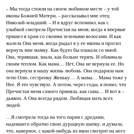
– Мы тогда стояли на своем любимом месте – у той
иконы Божией Матери, – рассказывал мне отец
Николай-младший. – И я вдруг вспомнил, как с
улыбкой смотрела Пречистая на меня, когда я впервые
пришел в храм со своими зелеными волосами. И как
жалела Она меня, когда рыдал я у ее иконы и просил
вернуть мне мамку. Как будто бы плакала со мной.
Она, терявшая, знала, как больно терять. И обнимала
своим теплом. Как мама… Нет, Она не вернула ее. Но
она вернула в нашу жизнь любовь. Она подарила нам
тетю Олю, сестренку Женьку… А мама… Мама тоже у
Нее. Я это чувствую. А потом, через годы, я понял, что
Пречистая меня самого приняла, как сына… И вот я –
дьякон. А Она всегда рядом. Любящая мать всех
людей.
…Я смотрела тогда на того парня с дредами,
надевшего обратно свою дурацкую шапку, и думала,
что, наверное, с какой-нибудь из икон смотрит на него