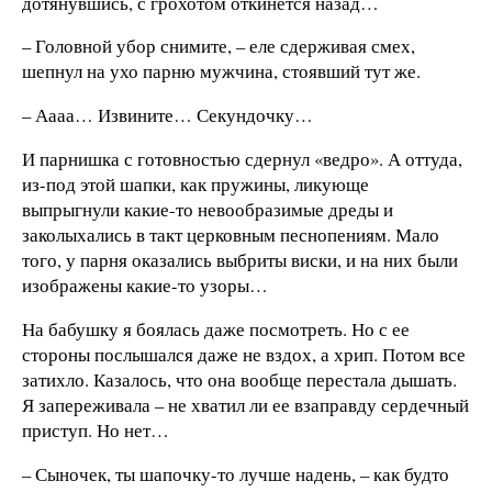
дотянувшись, с грохотом откинется назад…
– Головной убор снимите, – еле сдерживая смех,
шепнул на ухо парню мужчина, стоявший тут же.
– Аааа… Извините… Секундочку…
И парнишка с готовностью сдернул «ведро». А оттуда,
из-под этой шапки, как пружины, ликующе
выпрыгнули какие-то невообразимые дреды и
заколыхались в такт церковным песнопениям. Мало
того, у парня оказались выбриты виски, и на них были
изображены какие-то узоры…
На бабушку я боялась даже посмотреть. Но с ее
стороны послышался даже не вздох, а хрип. Потом все
затихло. Казалось, что она вообще перестала дышать.
Я запереживала – не хватил ли ее взаправду сердечный
приступ. Но нет…
– Сыночек, ты шапочку-то лучше надень, – как будто