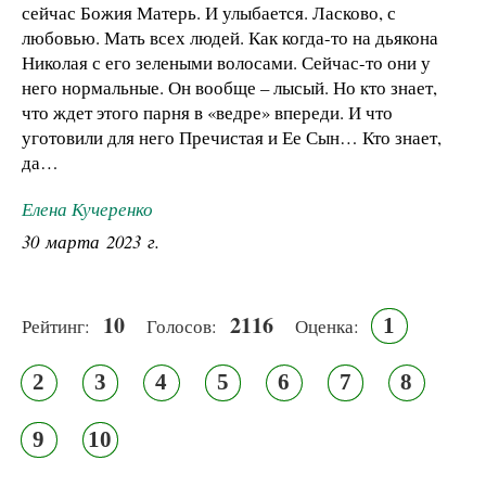
сейчас Божия Матерь. И улыбается. Ласково, с
любовью. Мать всех людей. Как когда-то на дьякона
Николая с его зелеными волосами. Сейчас-то они у
него нормальные. Он вообще – лысый. Но кто знает,
что ждет этого парня в «ведре» впереди. И что
уготовили для него Пречистая и Ее Сын… Кто знает,
да…
Елена Кучеренко
30 марта 2023 г.
10
2116
1
Рейтинг:
Голосов:
Оценка:
2
3
4
5
6
7
8
9
10