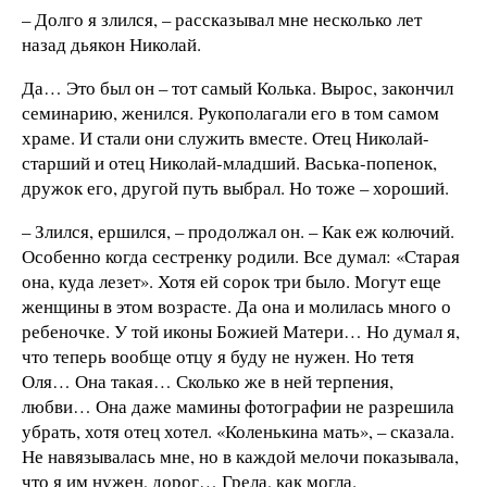
– Долго я злился, – рассказывал мне несколько лет
назад дьякон Николай.
Да… Это был он – тот самый Колька. Вырос, закончил
семинарию, женился. Рукополагали его в том самом
храме. И стали они служить вместе. Отец Николай-
старший и отец Николай-младший. Васька-попенок,
дружок его, другой путь выбрал. Но тоже – хороший.
– Злился, ершился, – продолжал он. – Как еж колючий.
Особенно когда сестренку родили. Все думал: «Старая
она, куда лезет». Хотя ей сорок три было. Могут еще
женщины в этом возрасте. Да она и молилась много о
ребеночке. У той иконы Божией Матери… Но думал я,
что теперь вообще отцу я буду не нужен. Но тетя
Оля… Она такая… Сколько же в ней терпения,
любви… Она даже мамины фотографии не разрешила
убрать, хотя отец хотел. «Коленькина мать», – сказала.
Не навязывалась мне, но в каждой мелочи показывала,
что я им нужен, дорог… Грела, как могла.