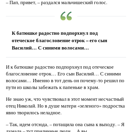
– Пап, привет, – раздался мальчишеский голос.
К батюшке радостно подпорхнул под
отеческое благословение отрок – его сын
Василий… С синими волосами…
И к батюшке радостно подпорхнул под отеческое
благословение отрок… Его сын Василий… С синими
волосами… Именно в тот день он почему-то решил по
пути из школы забежать к папеньке в храм.
Не знаю уж, что чувствовал в этот момент несчастный
отец Николай. Но в душе матери «зеленого» подростка
явно творилось неладное.
– Так, идем отсюда, – потащила она сына к выходу. – Я
думала – тут приличные люди… А вы…