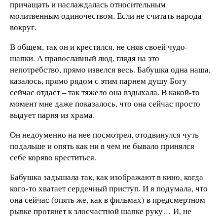
причащать и наслаждалась относительным
молитвенным одиночеством. Если не считать народа
вокруг.
В общем, так он и крестился, не сняв своей чудо-
шапки. А православный люд, глядя на это
непотребство, прямо извелся весь. Бабушка одна наша,
казалось, прямо рядом с этим парнем душу Богу
сейчас отдаст – так тяжело она вздыхала. В какой-то
момент мне даже показалось, что она сейчас просто
выдует парня из храма.
Он недоуменно на нее посмотрел, отодвинулся чуть
подальше и опять как ни в чем не бывало принялся
себе коряво креститься.
Бабушка задышала так, как изображают в кино, когда
кого-то хватает сердечный приступ. И я подумала, что
она сейчас (опять же, как в фильмах) в предсмертном
рывке протянет к злосчастной шапке руку… И, не