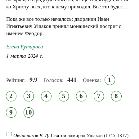
ко Христу всех, кто к нему приходил. Все это будет…
Пока же все только началось: дворянин Иван
Игнатьевич Ушаков принял монашеский постриг с
именем Феодор.
Елена Бутарова
1 марта 2024 г.
9.9
441
1
Рейтинг:
Голосов:
Оценка:
2
3
4
5
6
7
8
9
10
[1]
Овчинников В. Д.
Святой адмирал Ушаков (1745-1817).