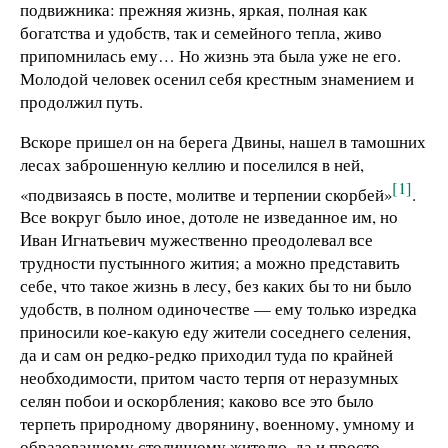
подвижника: прежняя жизнь, яркая, полная как
богатства и удобств, так и семейного тепла, живо
припомнилась ему… Но жизнь эта была уже не его.
Молодой человек осенил себя крестным знамением и
продолжил путь.
Вскоре пришел он на берега Двины, нашел в тамошних
лесах заброшенную келлию и поселился в ней,
[1]
«подвизаясь в посте, молитве и терпении скорбей»
.
Все вокруг было иное, дотоле не изведанное им, но
Иван Игнатьевич мужественно преодолевал все
трудности пустынного жития; а можно представить
себе, что такое жизнь в лесу, без каких бы то ни было
удобств, в полном одиночестве — ему только изредка
приносили кое-какую еду жители соседнего селения,
да и сам он редко-редко приходил туда по крайней
необходимости, притом часто терпя от неразумных
селян побои и оскорбления; каково все это было
терпеть природному дворянину, военному, умному и
образованному столичному жителю, да и просто