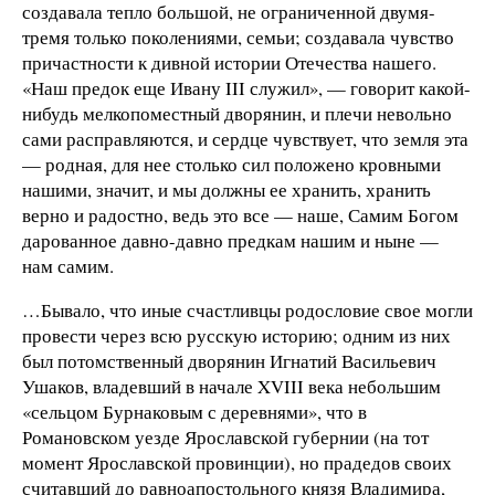
создавала тепло большой, не ограниченной двумя-
тремя только поколениями, семьи; создавала чувство
причастности к дивной истории Отечества нашего.
«Наш предок еще Ивану III служил», — говорит какой-
нибудь мелкопоместный дворянин, и плечи невольно
сами расправляются, и сердце чувствует, что земля эта
— родная, для нее столько сил положено кровными
нашими, значит, и мы должны ее хранить, хранить
верно и радостно, ведь это все — наше, Самим Богом
дарованное давно-давно предкам нашим и ныне —
нам самим.
…Бывало, что иные счастливцы родословие свое могли
провести через всю русскую историю; одним из них
был потомственный дворянин Игнатий Васильевич
Ушаков, владевший в начале XVIII века небольшим
«сельцом Бурнаковым с деревнями», что в
Романовском уезде Ярославской губернии (на тот
момент Ярославской провинции), но прадедов своих
считавший до равноапостольного князя Владимира,