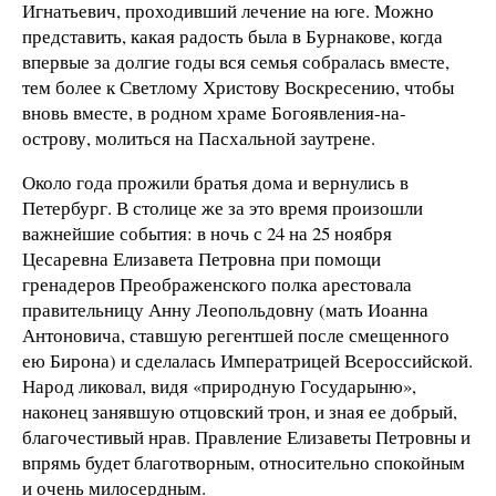
Игнатьевич, проходивший лечение на юге. Можно
представить, какая радость была в Бурнакове, когда
впервые за долгие годы вся семья собралась вместе,
тем более к Светлому Христову Воскресению, чтобы
вновь вместе, в родном храме Богоявления-на-
острову, молиться на Пасхальной заутрене.
Около года прожили братья дома и вернулись в
Петербург. В столице же за это время произошли
важнейшие события: в ночь с 24 на 25 ноября
Цесаревна Елизавета Петровна при помощи
гренадеров Преображенского полка арестовала
правительницу Анну Леопольдовну (мать Иоанна
Антоновича, ставшую регентшей после смещенного
ею Бирона) и сделалась Императрицей Всероссийской.
Народ ликовал, видя «природную Государыню»,
наконец занявшую отцовский трон, и зная ее добрый,
благочестивый нрав. Правление Елизаветы Петровны и
впрямь будет благотворным, относительно спокойным
и очень милосердным.