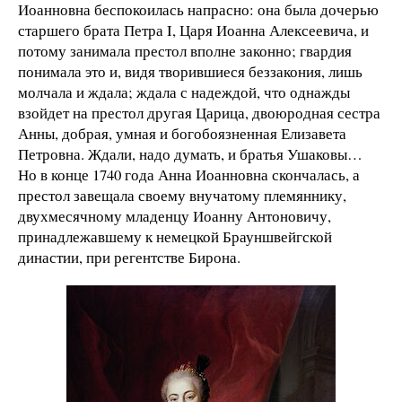
Иоанновна беспокоилась напрасно: она была дочерью
старшего брата Петра I, Царя Иоанна Алексеевича, и
потому занимала престол вполне законно; гвардия
понимала это и, видя творившиеся беззакония, лишь
молчала и ждала; ждала с надеждой, что однажды
взойдет на престол другая Царица, двоюродная сестра
Анны, добрая, умная и богобоязненная Елизавета
Петровна. Ждали, надо думать, и братья Ушаковы…
Но в конце 1740 года Анна Иоанновна скончалась, а
престол завещала своему внучатому племяннику,
двухмесячному младенцу Иоанну Антоновичу,
принадлежавшему к немецкой Брауншвейгской
династии, при регентстве Бирона.