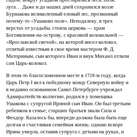
луга… Даже и до наших дней сохранился возле
Бурнакова великолепный еловый лес, прозванный
почему-то «Ушаково поле». Неподалеку, в трех
верстах от усадьбы, стояла церковь — храм
Богоявления-на-острову, с красивой колокольней —
«Ярославской свечой», на которой висел колокол,
отлитый известным в свое время мастером Ф. Д.
Маториным, сын которого Иван и внук Михаил отлили
сам Царь-колокол.
В этом-то благословенном месте в 1718-м году, когда
Царь Петр I вел к победному концу Северную войну и
в недавно основанном Санкт-Петербурге учреждал
Адмиралтейств-коллегию, родился у помещика
Ушакова с супругой Ириной сын Иван. Он был третьим
ребенком в семье; старших братьев звали Сила и
Феодор. Казалось бы, впереди должна была быть еще
долгая и счастливая семейная жизнь; однако вскоре
Ирина умерла, оставив супруга с детьми на руках, и