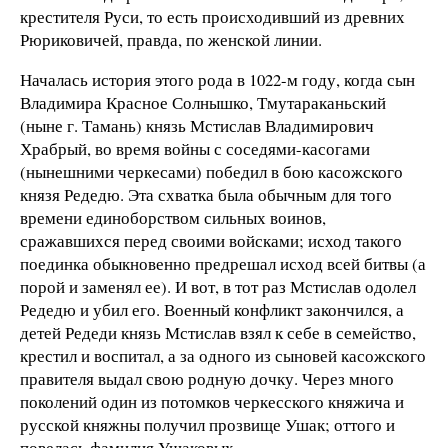
крестителя Руси, то есть происходивший из древних
Рюриковичей, правда, по женской линии.
Началась история этого рода в 1022-м году, когда сын
Владимира Красное Солнышко, Тмутараканьский
(ныне г. Тамань) князь Мстислав Владимирович
Храбрый, во время войны с соседями-касогами
(нынешними черкесами) победил в бою касожского
князя Редедю. Эта схватка была обычным для того
времени единоборством сильных воинов,
сражавшихся перед своими войсками; исход такого
поединка обыкновенно предрешал исход всей битвы (а
порой и заменял ее). И вот, в тот раз Мстислав одолел
Редедю и убил его. Военный конфликт закончился, а
детей Редеди князь Мстислав взял к себе в семейство,
крестил и воспитал, а за одного из сыновей касожского
правителя выдал свою родную дочку. Через много
поколений один из потомков черкесского княжича и
русской княжны получил прозвище Ушак; оттого и
повелась фамилия Ушаковых.