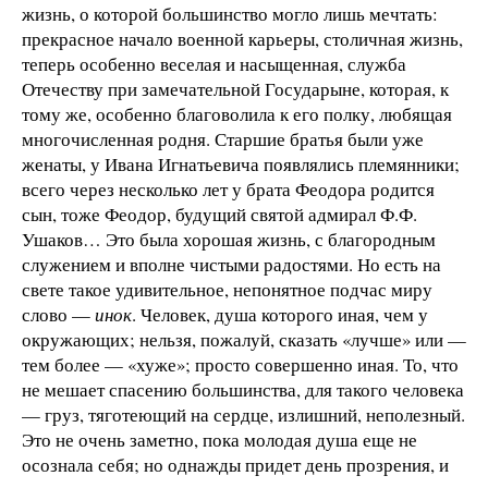
жизнь, о которой большинство могло лишь мечтать:
прекрасное начало военной карьеры, столичная жизнь,
теперь особенно веселая и насыщенная, служба
Отечеству при замечательной Государыне, которая, к
тому же, особенно благоволила к его полку, любящая
многочисленная родня. Старшие братья были уже
женаты, у Ивана Игнатьевича появлялись племянники;
всего через несколько лет у брата Феодора родится
сын, тоже Феодор, будущий святой адмирал Ф.Ф.
Ушаков… Это была хорошая жизнь, с благородным
служением и вполне чистыми радостями. Но есть на
свете такое удивительное, непонятное подчас миру
слово —
инок
. Человек, душа которого иная, чем у
окружающих; нельзя, пожалуй, сказать «лучше» или —
тем более — «хуже»; просто совершенно иная. То, что
не мешает спасению большинства, для такого человека
— груз, тяготеющий на сердце, излишний, неполезный.
Это не очень заметно, пока молодая душа еще не
осознала себя; но однажды придет день прозрения, и