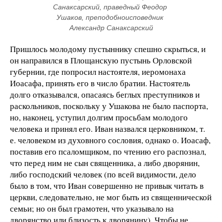
Санаксарский, праведный Феодор 
Ушаков, преподобноисповедник 
Александр Санаксарский
Пришлось молодому пустыннику спешно скрыться, и
он направился в Площанскую пустынь Орловской
губернии, где попросил настоятеля, иеромонаха
Иоасафа, принять его в число братии. Настоятель
долго отказывался, опасаясь беглых преступников и
раскольников, поскольку у Ушакова не было паспорта,
но, наконец, уступил долгим просьбам молодого
человека и принял его. Иван назвался церковником, т.
е. человеком из духовного сословия, однако о. Иоасаф,
поставив его псаломщиком, по чтению его распознал,
что перед ним не сын священника, а либо дворянин,
либо господский человек (по всей видимости, дело
было в том, что Иван совершенно не привык читать в
церкви, следовательно, не мог быть из священнической
семьи; но он был грамотен, что указывало на
дворянство или близость к дворянину). Чтобы не