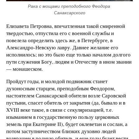
Рака с мощами преподобного Феодора 
Санаксарского
Елизавета Петровна, впечатленная такой смиренной
твердостью, отпустила его с военной службы и
повелела определить здесь же, в Петербурге, в
Александро-Невскую лавру. Давнее желание его
исполнилось; но это было еще только началом долгого
пути служения Богу, людям и Отечеству в ином звании
— монашеском.
Пройдут годы, и молодой подвижник станет
духоносным старцем, преподобным Феодором,
настоятелем Санаксарской обители возле Саровской
пустыни, спасет обитель от закрытия (да, бывало и в
XVIII веке такое, в связи с секуляризацией, т.е.
изыманием в государственную пользу церковных
земель при Екатерине II), будет оклеветан и сослан, а
потом заступничеством близких духовно людей
возвращен в родную обитель, и еще годы будет вести