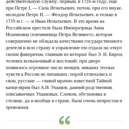
действительную службу; первым, в 1724-м году, еще
при Петре I, — Сила Игнатьевич, потом, при его внуке,
молодом Петре II, — Феодор Игнатьевич, и только в
1735-м г. — и Иван Игнатьевич. В это время на
Российском престоле была Императрица Анна
Иоанновна (племянница Петра Великого), которая
совершенно не обладала качествами государственного
деятеля и всю страну и управление ею отдала на откуп
своим фаворитам, главным из которых был Э. И. Бирон,
человек вспыльчивый и жестокий; при дворе
появилось огромное число немцев, никаких теплых
чувств к России не питавших; порой отличались и
свои, русские — главой мрачно известной Тайной
канцелярии был А.И. Ушаков, давний родственник
описываемых Ушаковых. Словом, обстановка в
столице, да и вообще в стране, была очень непростая и
тревожная.