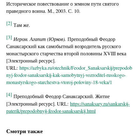
Историческое повествование о земном пути святого
праведного воина. М., 2003. С. 10.
[2]
Там же.
[3]
Иером. Агапит (Юрков).
Преподобный Феодор
Санаксарский как самобытный возродитель русского
монастырского старчества второй половины XVIII века
[Электронный ресурс].
URL:
https://azbyka.ru/otechnik/Feodor_Sanaksarskij/prepodob
nyj-feodor-sanaksarskij-kak-samobytnyj-vozroditel-russkogo-
monastyrskogo-starchestva-vtoroj-poloviny-18-veka/1
[4]
Преподобный Феодор Санаксарский. Житие
[Электронный ресурс]. URL:
https://sanaksary.ru/sankarskij-
paterik/prepodobnyij-feodor-sanaksarskij.html
Смотри также