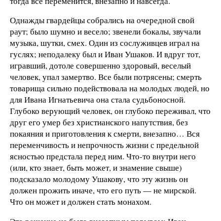
тогда все переменится, внезапно и навсегда.
Однажды гвардейцы собрались на очередной свой
раут; было шумно и весело; звенели бокалы, звучали
музыка, шутки, смех. Один из сослуживцев играл на
гуслях; неподалеку был и Иван Ушаков. И вдруг тот,
игравший, дотоле совершенно здоровый, веселый
человек, упал замертво. Все были потрясены; смерть
товарища сильно подействовала на молодых людей, но
для Ивана Игнатьевича она стала судьбоносной.
Глубоко верующий человек, он глубоко переживал, что
друг его умер без христианского напутствия, без
покаяния и приготовления к смерти, внезапно… Вся
переменчивость и непрочность жизни с предельной
ясностью предстала перед ним. Что-то внутри него
(или, кто знает, быть может, и знамение свыше)
подсказало молодому Ушакову, что эту жизнь он
должен прожить иначе, что его путь — не мирской.
Что он может и должен стать монахом.