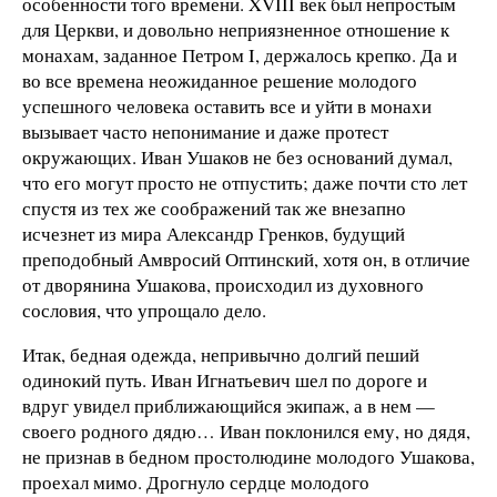
особенности того времени. XVIII век был непростым
для Церкви, и довольно неприязненное отношение к
монахам, заданное Петром I, держалось крепко. Да и
во все времена неожиданное решение молодого
успешного человека оставить все и уйти в монахи
вызывает часто непонимание и даже протест
окружающих. Иван Ушаков не без оснований думал,
что его могут просто не отпустить; даже почти сто лет
спустя из тех же соображений так же внезапно
исчезнет из мира Александр Гренков, будущий
преподобный Амвросий Оптинский, хотя он, в отличие
от дворянина Ушакова, происходил из духовного
сословия, что упрощало дело.
Итак, бедная одежда, непривычно долгий пеший
одинокий путь. Иван Игнатьевич шел по дороге и
вдруг увидел приближающийся экипаж, а в нем —
своего родного дядю… Иван поклонился ему, но дядя,
не признав в бедном простолюдине молодого Ушакова,
проехал мимо. Дрогнуло сердце молодого