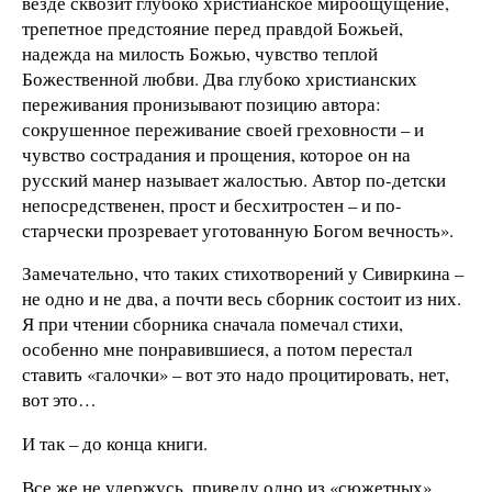
везде сквозит глубоко христианское мироощущение,
трепетное предстояние перед правдой Божьей,
надежда на милость Божью, чувство теплой
Божественной любви. Два глубоко христианских
переживания пронизывают позицию автора:
сокрушенное переживание своей греховности – и
чувство сострадания и прощения, которое он на
русский манер называет жалостью. Автор по-детски
непосредственен, прост и бесхитростен – и по-
старчески прозревает уготованную Богом вечность».
Замечательно, что таких стихотворений у Сивиркина –
не одно и не два, а почти весь сборник состоит из них.
Я при чтении сборника сначала помечал стихи,
особенно мне понравившиеся, а потом перестал
ставить «галочки» – вот это надо процитировать, нет,
вот это…
И так – до конца книги.
Все же не удержусь, приведу одно из «сюжетных»