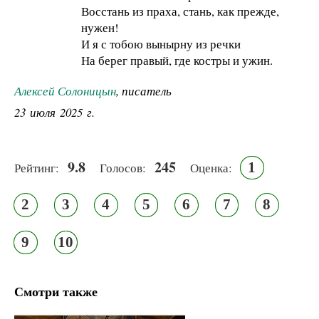
Восстань из праха, стань, как прежде,
нужен!
И я с тобою вынырну из речки
На берег правый, где костры и ужин.
Алексей Солоницын
, писатель
23 июля 2025 г.
9.8
245
1
Рейтинг:
Голосов:
Оценка:
2
3
4
5
6
7
8
9
10
Смотри также