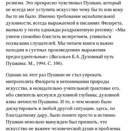
религии. Это прекрасно чувствовал Пушкин, который
не всегда мог уступить искусство чему бы то или кому
бы то ни было. Именно требование
назидательной
духовности, всегда выражаемой в писаниях Филарета,
вызвало у поэта однажды раздраженную реплику: «Мы
умеем спокойно блистать велеречием, упиваться
похвалами слушателей. Мы читаем книги и важно
находим в суетных произведениях выражения
предосудительные» (
Васильев Б.А.
Духовный путь
Пушкина. М., 1994. С. 166).
Однако на этот раз Пушкин не стал упрекать
митрополита Филарета в непонимании природы
искусства, в назидательно-учительной трактовке его,
ибо святитель коснулся духовной глубины, духовной
язвы личности Пушкина. И то, о чем можно было
дискутировать в любой другой ситуации, здесь, по
благодатному дару, было понято просто и истинно.
Пушкин невольно вынужден был признать, что
искусство не важнее человеческой души и проблемы