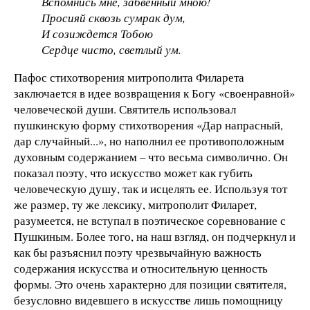
Вспомнись мне, забвенный мною!
Просияй сквозь сумрак дум,
И созиждется Тобою
Сердце чисто, светлый ум.
Пафос стихотворения митрополита Филарета
заключается в идее возвращения к Богу «своенравной»
человеческой души. Святитель использовал
пушкинскую форму стихотворения «Дар напрасный,
дар случайный...», но наполнил ее противоположным
духовным содержанием – что весьма символично. Он
показал поэту, что искусство может как губить
человеческую душу, так и исцелять ее. Используя тот
же размер, ту же лексику, митрополит Филарет,
разумеется, не вступал в поэтическое соревнование с
Пушкиным. Более того, на наш взгляд, он подчеркнул и
как бы разъяснил поэту чрезвычайную важность
содержания искусства и относительную ценность
формы. Это очень характерно для позиции святителя,
безусловно видевшего в искусстве лишь помощницу