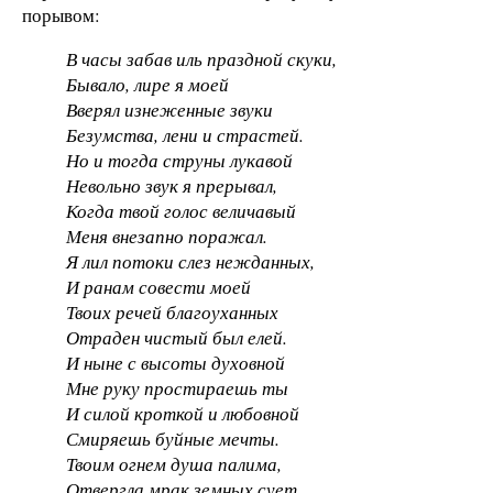
порывом:
В часы забав иль праздной скуки,
Бывало, лире я моей
Вверял изнеженные звуки
Безумства, лени и страстей.
Но и тогда струны лукавой
Невольно звук я прерывал,
Когда твой голос величавый
Меня внезапно поражал.
Я лил потоки слез нежданных,
И ранам совести моей
Твоих речей благоуханных
Отраден чистый был елей.
И ныне с высоты духовной
Мне руку простираешь ты
И силой кроткой и любовной
Смиряешь буйные мечты.
Твоим огнем душа палима,
Отвергла мрак земных сует,