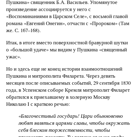
Пушкина» священник Б.А. Васильев. Упомянутое
произведение ассоциируется у него с
«Воспоминаниями в Царском Селе», с восьмой главой
романа «Евгений Онегин», отчасти с «Пророком» (Там
же. С. 167–168).
Итак, в итоге вместо поверхностной бравурной шутки
о «большой удаче» мы видим у Пушкина «священный
ужас».
Но и здесь еще не конец истории взаимоотношений
Пушкина и митрополита Филарета. Через девять
месяцев после описываемых событий, 29 сентября 1830
года, в Успенском соборе Кремля митрополит Филарет
обратился к приехавшему в холерную Москву
Николаю I с краткою речью:
«Благочестивый государь! Цари обыкновенно
любят являться царями славы, чтобы окружать
себя блеском торжественности, чтобы
принимать почести. Ты являешься ныне среди