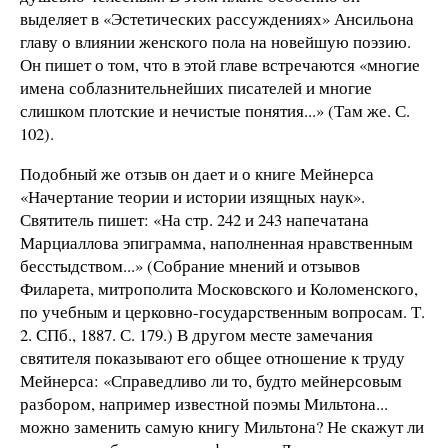
выделяет в «Эстетических рассуждениях» Ансильона
главу о влиянии женского пола на новейшую поэзию.
Он пишет о том, что в этой главе встречаются «многие
имена соблазнительнейших писателей и многие
слишком плотские и нечистые понятия...» (Там же. С.
102).
Подобный же отзыв он дает и о книге Мейнерса
«Начертание теории и истории изящных наук».
Святитель пишет: «На стр. 242 и 243 напечатана
Марциаллова эпиграмма, наполненная нравственным
бесстыдством...» (Собрание мнений и отзывов
Филарета, митрополита Московского и Коломенского,
по учебным и церковно-государственным вопросам. Т.
2. СПб., 1887. С. 179.) В другом месте замечания
святителя показывают его общее отношение к труду
Мейнерса: «Справедливо ли то, будто мейнерсовым
разбором, например известной поэмы Мильтона...
можно заменить самую книгу Мильтона? Не скажут ли