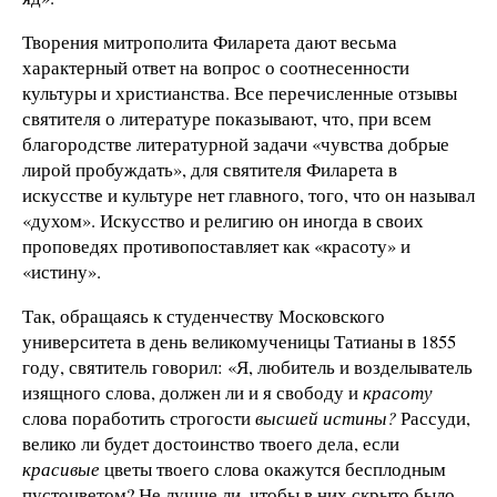
Творения митрополита Филарета дают весьма
характерный ответ на вопрос о соотнесенности
культуры и христианства. Все перечисленные отзывы
святителя о литературе показывают, что, при всем
благородстве литературной задачи «чувства добрые
лирой пробуждать», для святителя Филарета в
искусстве и культуре нет главного, того, что он называл
«духом». Искусство и религию он иногда в своих
проповедях противопоставляет как «красоту» и
«истину».
Так, обращаясь к студенчеству Московского
университета в день великомученицы Татианы в 1855
году, святитель говорил: «Я, любитель и возделыватель
изящного слова, должен ли и я свободу и
красоту
слова поработить строгости
высшей истины?
Рассуди,
велико ли будет достоинство твоего дела, если
красивые
цветы твоего слова окажутся бесплодным
пустоцветом? Не лучше ли, чтобы в них скрыто было