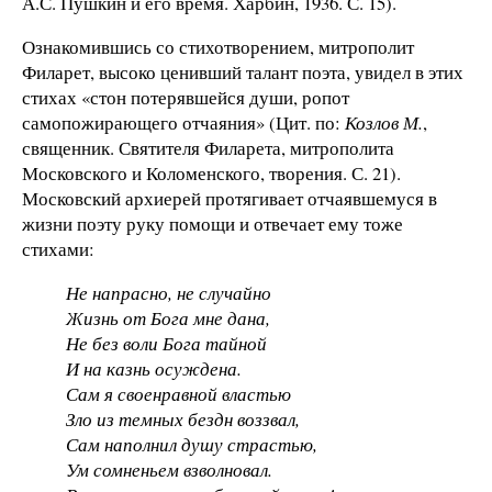
А.С. Пушкин и его время. Харбин, 1936. С. 15).
Ознакомившись со стихотворением, митрополит
Филарет, высоко ценивший талант поэта, увидел в этих
стихах «стон потерявшейся души, ропот
самопожирающего отчаяния» (Цит. по:
Козлов М.
,
священник. Святителя Филарета, митрополита
Московского и Коломенского, творения. С. 21).
Московский архиерей протягивает отчаявшемуся в
жизни поэту руку помощи и отвечает ему тоже
стихами:
Не напрасно, не случайно
Жизнь от Бога мне дана,
Не без воли Бога тайной
И на казнь осуждена.
Сам я своенравной властью
Зло из темных бездн воззвал,
Сам наполнил душу страстью,
Ум сомненьем взволновал.