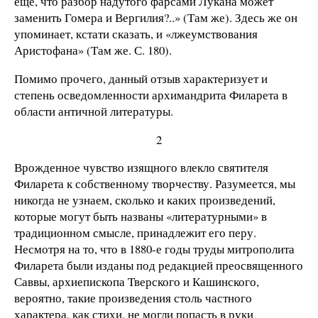
еще, что разбор надутого фарсами Лукана может
заменить Гомера и Вергилия?..» (Там же). Здесь же он
упоминает, кстати сказать, и «лжеумствования
Аристофана» (Там же. С. 180).
Помимо прочего, данный отзыв характеризует и
степень осведомленности архимандрита Филарета в
области античной литературы.
2
Врожденное чувство изящного влекло святителя
Филарета к собственному творчеству. Разумеется, мы
никогда не узнаем, сколько и каких произведений,
которые могут быть названы «литературными» в
традиционном смысле, принадлежит его перу.
Несмотря на то, что в 1880-е годы труды митрополита
Филарета были изданы под редакцией преосвященного
Саввы, архиепископа Тверского и Кашинского,
вероятно, такие произведения столь частного
характера, как стихи, не могли попасть в руки