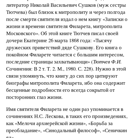
литератор Николай Васильевич Сушков (муж сестры
Тютчева) был близок к митрополиту и через полгода
после смерти святителя издал о нем книгу «Записки о
жизни и времени святителя Филарета, митрополита
Московского». Об этой книге Тютчев писал своей
дочери Екатерине 26 марта 1868 года: «Тысячу
дружеских приветствий дяде Сушкову. Его книга о
покойном Филарете читается с большим интересом,
последние страницы захватывающи» (
Тютчев Ф.И.
Сочинения: В 2 т. Т. 2. М., 1980. С. 228). Нужно в этой
связи упомянуть, что книгу до сих пор цитируют
биографы митрополита Филарета, ибо она содержит
бесценные подробности его всегда сокрытой от
посторонних глаз жизни.
Имя святителя Филарета не один раз упоминается в
сочинениях Н.С. Лескова, в таких его произведениях,
как «Мелочи архиерейской жизни», «Борьба за
преобладание», «Синодальный философ», «Сеничкин
яд».