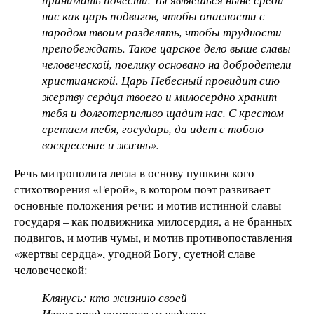
нас как царь подвигов, чтобы опасности с
народом твоим разделять, чтобы трудности
препобеждать. Такое царское дело выше славы
человеческой, поелику основано на добродетели
христианской. Царь Небесный провидит сию
жертву сердца твоего и милосердно хранит
тебя и долготерпеливо щадит нас. С крестом
сретаем тебя, государь, да идет с тобою
воскресение и жизнь».
Речь митрополита легла в основу пушкинского
стихотворения «Герой», в котором поэт развивает
основные положения речи: и мотив истинной славы
государя – как подвижника милосердия, а не бранных
подвигов, и мотив чумы, и мотив противопоставления
«жертвы сердца», угодной Богу, суетной славе
человеческой:
Клянусь: кто жизнию своей
Играл пред сумрачным недугом...