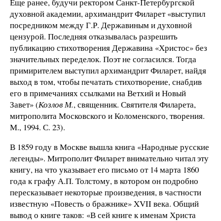
Еще ранее, будучи ректором Санкт-Петербургской
духовной академии, архимандрит Филарет «выступил
посредником между Г.Р. Державиным и духовной
цензурой. Последняя отказывалась разрешить
публикацию стихотворения Державина «Христос» без
значительных переделок. Поэт не согласился. Тогда
примирителем выступил архимандрит Филарет, найдя
выход в том, чтобы печатать стихотворение, снабдив
его в примечаниях ссылками на Ветхий и Новый
Завет» (
Козлов М.
, священник. Святителя Филарета,
митрополита Московского и Коломенского, творения.
М., 1994. С. 23).
В 1859 году в Москве вышла книга «Народные русские
легенды». Митрополит Филарет внимательно читал эту
книгу, на что указывает его письмо от 14 марта 1860
года к графу А.П. Толстому, в котором он подробно
пересказывает некоторые произведения, в частности
известную «Повесть о бражнике» XVII века. Общий
вывод о книге таков: «В сей книге к именам Христа