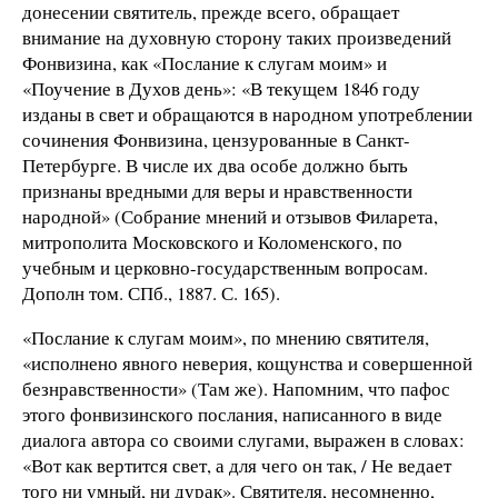
донесении святитель, прежде всего, обращает
внимание на духовную сторону таких произведений
Фонвизина, как «Послание к слугам моим» и
«Поучение в Духов день»: «В текущем 1846 году
изданы в свет и обращаются в народном употреблении
сочинения Фонвизина, цензурованные в Санкт-
Петербурге. В числе их два особе должно быть
признаны вредными для веры и нравственности
народной» (Собрание мнений и отзывов Филарета,
митрополита Московского и Коломенского, по
учебным и церковно-государственным вопросам.
Дополн том. СПб., 1887. С. 165).
«Послание к слугам моим», по мнению святителя,
«исполнено явного неверия, кощунства и совершенной
безнравственности» (Там же). Напомним, что пафос
этого фонвизинского послания, написанного в виде
диалога автора со своими слугами, выражен в словах:
«Вот как вертится свет, а для чего он так, / Не ведает
того ни умный, ни дурак». Святителя, несомненно,