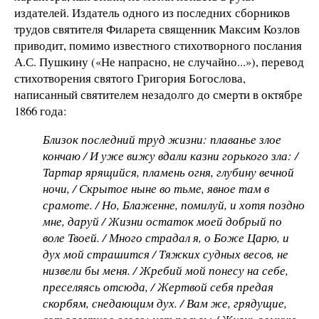
издателей. Издатель одного из последних сборников
трудов святителя Филарета священник Максим Козлов
приводит, помимо известного стихотворного послания
А.С. Пушкину («Не напрасно, не случайно...»), перевод
стихотворения святого Григория Богослова,
написанный святителем незадолго до смерти в октябре
1866 года:
Близок последний труд жизни: плаванье злое
кончаю / И уже вижу вдали казни горького зла: /
Тартар ярящийся, пламень огня, глубину вечной
ночи, / Скрытое ныне во тьме, явное там в
срамоте. / Но, Блаженне, помилуй, и хотя поздно
мне, даруй / Жизни остаток моей добрый по
воле Твоей. / Много страдал я, о Боже Царю, и
дух мой страшится / Тяжких судных весов, не
низвели бы меня. / Жребий мой понесу на себе,
преселяясь отсюда, / Жертвой себя предая
скорбям, снедающим дух. / Вам же, грядущие,