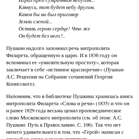
Клянусь, тот будет небу другом,
Каков бы ни был приговор
Земли слепой...
Оставь герою сердце! Что же
Он будет без него?..
Пушкин надолго запомнил речь митрополита
Филарета, обращенную к царю. И в 1836 году он
вспоминал ее «умилительную простоту», которая
заключает в себе «истинное красноречие» (
Пушкин
А.С.
Рецензия на Собрание сочинений Георгия
Конисского).
Напомним, что в библиотеке Пушкина хранилась книга
митрополита Филарета «Слова и речи» (1835) и что он
и ранее 1829 года весьма ценил проповедническое
слово Московского митрополита (см. об этом: А.С.
Пушкин: Путь к Православию. С. 106). Так что нет
ничего удивительного в том, что «Герой» написан с
опорой на слова и мысли святителя.