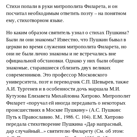
Стихи попали в руки митрополита Филарета, и он
посчитал необходимым ответить поэту – на понятном
ему, стихотворном языке.
Но каким образом святитель узнал о стихах Пушкина?
Были ли они знакомы? Известно, что Пушкин бывал в
церкви во время служения митрополита Филарета, но
они не были лично знакомы и не встречались вне
официальной обстановки. Однако у них были общие
знакомые, старавшиеся сблизить двух великих
современников. Это профессор Московского
университета, поэт и переводчик С.П. Шевырев, также
А.И. Тургенев и в особенности дочь маршала М.И.
Кутузова Елизавета Михайловна Хитрово. Митрополит
Филарет «поручал ей иногда передавать о некоторых
происшествиях в Москве Пушкину» (А.С. Пушкин:
Путь к Православию. М., 1986. С. 104). Е.М. Хитрово
передала стихотворение Пушкина «Дар напрасный,
дар случайный...» святителю Филарету (См. об этом: