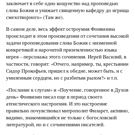
заключает в себе одно кощунство над проповедью
слова Божия и унижает священную кафедру до игрища
смехотворного» (Там же).
В самом деле, весь эффект остроумия Фонвизина
происходит в этом произведении от сочетания высокой
задачи проповедования слова Божия с низменной
конкретикой и нарочитой приземленностью языка
иерея
персонажа этого сочинения. Иерей Василий, в
–
частности, говорит: «Отчего, например, ты, крестьянин
Сидор Прокофьев, пришел к обедне, может быть, и с
умиленным сердцем, но с разбитым рылом?» и т.п.
«Послание к слугам» и «Поучение, говоренное в Духов
день» Фонвизин писал еще в период своего
атеистического настроения. И это настроение
правильно почувствовал митрополит Филарет, активно,
видимо, знакомившийся не только с богословской
литературой, но и с сочинениями писателей.