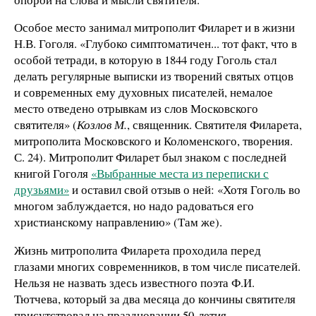
Особое место занимал митрополит Филарет и в жизни
Н.В. Гоголя. «Глубоко симптоматичен... тот факт, что в
особой тетради, в которую в 1844 году Гоголь стал
делать регулярные выписки из творений святых отцов
и современных ему духовных писателей, немалое
место отведено отрывкам из слов Московского
святителя» (
Козлов М.
, священник. Святителя Филарета,
митрополита Московского и Коломенского, творения.
С. 24). Митрополит Филарет был знаком с последней
книгой Гоголя
«Выбранные места из переписки с
друзьями»
и оставил свой отзыв о ней: «Хотя Гоголь во
многом заблуждается, но надо радоваться его
христианскому направлению» (Там же).
Жизнь митрополита Филарета проходила перед
глазами многих современников, в том числе писателей.
Нельзя не назвать здесь известного поэта Ф.И.
Тютчева, который за два месяца до кончины святителя
присутствовал на праздновании 50-летия