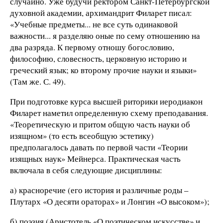
случайно. Уже будучи ректором Санкт-Петербургской
духовной академии, архимандрит Филарет писал:
«Учебные предметы... не все суть одинаковой
важности... я разделяю оные по сему отношению на
два разряда. К первому отношу богословию,
философию, словесность, церковную историю и
греческий язык; ко второму прочие науки и языки»
(Там же. С. 49).
При подготовке курса высшей риторики иеродиакон
Филарет наметил определенную схему преподавания.
«Теоретическую и притом общую часть науки об
изящном» (то есть всеобщую эстетику)
предполагалось давать по первой части «Теории
изящных наук» Мейнерса. Практическая часть
включала в себя следующие дисциплины:
а) красноречие (его история и различные роды –
Плутарх «О десяти ораторах» и Лонгин «О высоком»);
б) поэзия (Аристотель «О поэтическом искусстве» и