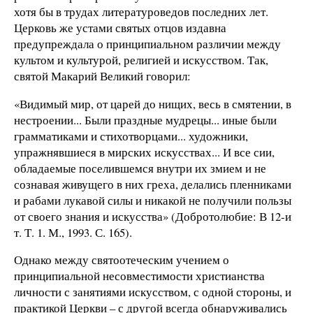
хотя бы в трудах литературоведов последних лет.
Церковь же устами святых отцов издавна
предупреждала о принципиальном различии между
культом и культурой, религией и искусством. Так,
святой Макарий Великий говорил:
«Видимый мир, от царей до нищих, весь в смятении, в
нестроении... Были праздные мудрецы... иные были
грамматиками и стихотворцами... художники,
упражнявшиеся в мирских искусствах... И все сии,
обладаемые поселившемся внутри их змием и не
сознавая живущего в них греха, делались пленниками
и рабами лукавой силы и никакой не получили пользы
от своего знания и искусства» (Добротолюбие: В 12-и
т. Т. 1. М., 1993. С. 165).
Однако между святоотеческим учением о
принципиальной несовместимости христианства
личности с занятиями искусством, с одной стороны, и
практикой Церкви – с другой всегда обнаруживались