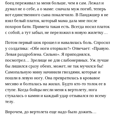
боец переживал за меня больше, чем я сам. Лежал и
думал не о себе, а о маме: сначала муж погиб, теперь
вот единственного сына покалечило. В Панджшер я не
взял белый платок, который мама дала мне после
похорон бати. Примета такая есть. Всегда носил платок
с собой, а тут забыл, не переложил в новую жилетку…
Потом первый шок прошел и навалилась боль. Спросил
у солдатика: «Обе ноги оторвало?» Отвечает: «Правую.
Левая раздроблена. Сильно». Я приподнялся,
посмотрел… Зрелище не для слабонервных. Уж лучше
бы лишился сразу обеих, может, не так мучился бы!
Самопальную мину начинили гвоздями, которые и
пошли в левую ногу. Она превратилась в кровавое
месиво и болталась на жилах. Будто кто-то толок ее в
ступе. Когда бойцы несли меня к вертолету, нога
стукалась о камни и каждый удар отзывался по всему
телу.
Впрочем, до вертолета еще надо было дожить…