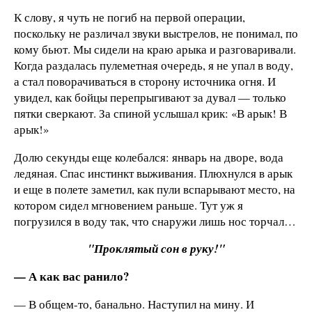
К слову, я чуть не погиб на первой операции,
поскольку не различал звуки выстрелов, не понимал, по
кому бьют. Мы сидели на краю арыка и разговаривали.
Когда раздалась пулеметная очередь, я не упал в воду,
а стал поворачиваться в сторону источника огня. И
увидел, как бойцы перепрыгивают за дувал — только
пятки сверкают. За спиной услышал крик: «В арык! В
арык!»
Долю секунды еще колебался: январь на дворе, вода
ледяная. Спас инстинкт выживания. Плюхнулся в арык
и еще в полете заметил, как пули вспарывают место, на
котором сидел мгновением раньше. Тут уж я
погрузился в воду так, что снаружи лишь нос торчал…
"Проклятый сон в руку!"
— А как вас ранило?
— В общем-то, банально. Наступил на мину. И