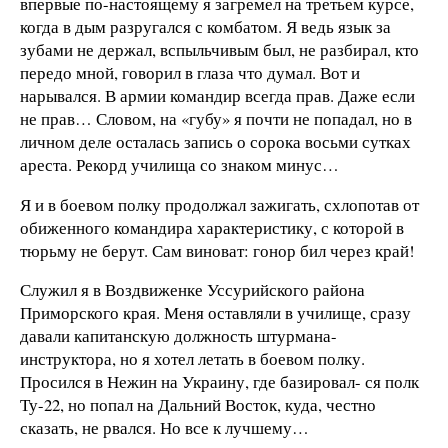
впервые по-настоящему я загремел на третьем курсе,
когда в дым разругался с комбатом. Я ведь язык за
зубами не держал, вспыльчивым был, не разбирал, кто
передо мной, говорил в глаза что думал. Вот и
нарывался. В армии командир всегда прав. Даже если
не прав… Словом, на «губу» я почти не попадал, но в
личном деле осталась запись о сорока восьми сутках
ареста. Рекорд училища со знаком минус…
Я и в боевом полку продолжал зажигать, схлопотав от
обиженного командира характеристику, с которой в
тюрьму не берут. Сам виноват: гонор бил через край!
Служил я в Воздвиженке Уссурийского района
Приморского края. Меня оставляли в училище, сразу
давали капитанскую должность штурмана-
инструктора, но я хотел летать в боевом полку.
Просился в Нежин на Украину, где базировал- ся полк
Ту-22, но попал на Дальний Восток, куда, честно
сказать, не рвался. Но все к лучшему…