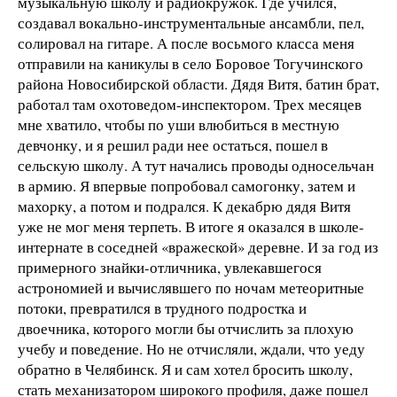
музыкальную школу и радиокружок. Где учился,
создавал вокально-инструментальные ансамбли, пел,
солировал на гитаре. А после восьмого класса меня
отправили на каникулы в село Боровое Тогучинского
района Новосибирской области. Дядя Витя, батин брат,
работал там охотоведом-инспектором. Трех месяцев
мне хватило, чтобы по уши влюбиться в местную
девчонку, и я решил ради нее остаться, пошел в
сельскую школу. А тут начались проводы односельчан
в армию. Я впервые попробовал самогонку, затем и
махорку, а потом и подрался. К декабрю дядя Витя
уже не мог меня терпеть. В итоге я оказался в школе-
интернате в соседней «вражеской» деревне. И за год из
примерного знайки-отличника, увлекавшегося
астрономией и вычислявшего по ночам метеоритные
потоки, превратился в трудного подростка и
двоечника, которого могли бы отчислить за плохую
учебу и поведение. Но не отчисляли, ждали, что уеду
обратно в Челябинск. Я и сам хотел бросить школу,
стать механизатором широкого профиля, даже пошел