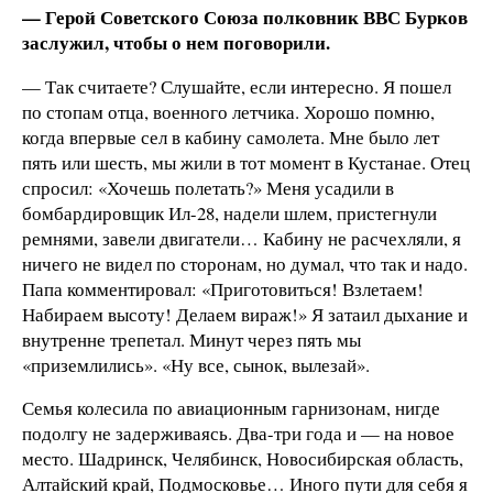
— Герой Советского Союза полковник ВВС Бурков
заслужил, чтобы о нем поговорили.
— Так считаете? Слушайте, если интересно. Я пошел
по стопам отца, военного летчика. Хорошо помню,
когда впервые сел в кабину самолета. Мне было лет
пять или шесть, мы жили в тот момент в Кустанае. Отец
спросил: «Хочешь полетать?» Меня усадили в
бомбардировщик Ил-28, надели шлем, пристегнули
ремнями, завели двигатели… Кабину не расчехляли, я
ничего не видел по сторонам, но думал, что так и надо.
Папа комментировал: «Приготовиться! Взлетаем!
Набираем высоту! Делаем вираж!» Я затаил дыхание и
внутренне трепетал. Минут через пять мы
«приземлились». «Ну все, сынок, вылезай».
Семья колесила по авиационным гарнизонам, нигде
подолгу не задерживаясь. Два-три года и — на новое
место. Шадринск, Челябинск, Новосибирская область,
Алтайский край, Подмосковье… Иного пути для себя я