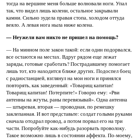
тогда на вершине меня больше волновали ноги. Упал
так, что видел лишь колени, остальное закрывали
камни. Сильно зудела правая стопа, холодом оттуда
веяло. А левая нога ныла ниже колена.
— Неужели вам никто не пришел на помощь?
— На минном поле закон такой: если один подорвался,
все остаются на местах. Вдруг рядом еще лежат
заряды, готовые сработать? Пострадавшему помогает
лишь тот, кто находится ближе других. Подоспел боец
с радиостанцией, взглянул на мои ноги и принялся
повторять, как заведенный: «Товарищ капитан!
Товарищ капитан! Потерпите!» Говорю ему: «Рви
антенны на жгуты, раны перевязывай». Одна антенна
— штыревая, вторая — проводная, по ремешку
заклепанная. И вот представьте: солдат голыми руками
сначала отодрал провод, а потом порвал его на три
части. Попробуйте как-нибудь разорвать проволоку.
Такое возможно лишь в состоянии аффекта. По-моему,