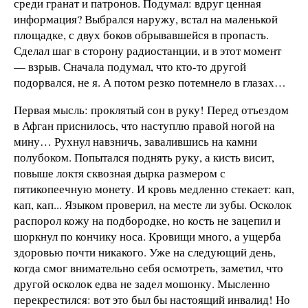
среди гранат и патронов. Подумал: вдруг ценная
информация? Выбрался наружу, встал на маленькой
площадке, с двух боков обрывавшейся в пропасть.
Сделал шаг в сторону радиостанции, и в этот момент
— взрыв. Сначала подумал, что кто-то другой
подорвался, не я. А потом резко потемнело в глазах…
Первая мысль: проклятый сон в руку! Перед отъездом
в Афган приснилось, что наступлю правой ногой на
мину… Рухнул навзничь, завалившись на камни
полубоком. Попытался поднять руку, а кисть висит,
повыше локтя сквозная дырка размером с
пятикопеечную монету. И кровь медленно стекает: кап,
кап, кап... Языком проверил, на месте ли зубы. Осколок
распорол кожу на подбородке, но кость не зацепил и
шоркнул по кончику носа. Кровищи много, а ущерба
здоровью почти никакого. Уже на следующий день,
когда смог внимательно себя осмотреть, заметил, что
другой осколок едва не задел мошонку. Мысленно
перекрестился: вот это был бы настоящий инвалид! Но