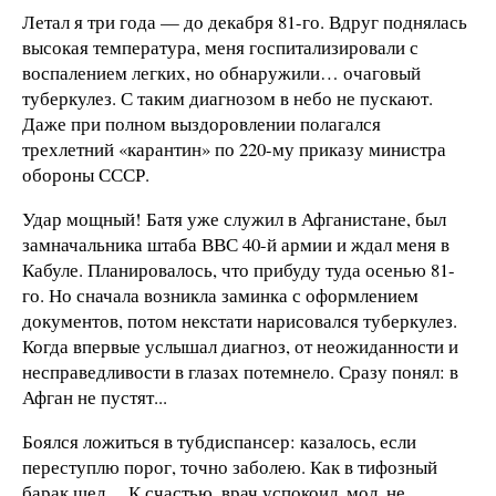
Летал я три года — до декабря 81-го. Вдруг поднялась
высокая температура, меня госпитализировали с
воспалением легких, но обнаружили… очаговый
туберкулез. С таким диагнозом в небо не пускают.
Даже при полном выздоровлении полагался
трехлетний «карантин» по 220-му приказу министра
обороны СССР.
Удар мощный! Батя уже служил в Афганистане, был
замначальника штаба ВВС 40-й армии и ждал меня в
Кабуле. Планировалось, что прибуду туда осенью 81-
го. Но сначала возникла заминка с оформлением
документов, потом некстати нарисовался туберкулез.
Когда впервые услышал диагноз, от неожиданности и
несправедливости в глазах потемнело. Сразу понял: в
Афган не пустят...
Боялся ложиться в тубдиспансер: казалось, если
переступлю порог, точно заболею. Как в тифозный
барак шел… К счастью, врач успокоил, мол, не