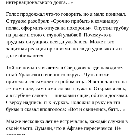
интернационального долга…»
Голос продолжал что-то говорить, но я мало понимал.
С трудом разобрал: «Срочно прибыть к командиру
полка, оформить отпуск на похороны». Опустил трубку
на рычаг и стою с глупой улыбкой. Почему-то в
трудных ситуациях всегда улыбаюсь. Может, это
защитная реакция организма, но люди удивляются и
даже обижаются…
Той же ночью я вылетел в Свердловск, где находился
штаб Уральского военного округа. Чуть позже
приземлился самолет с гробом отца. Я встречал его на
летном поле, сам помогал вы- гружать. Открылся люк,
а в глубине салона — цинковый ящик, обитый досками.
Сверху надпись: п-к Бурков. Положил я руку на эти
буквы и сказал вполголоса: «Вот и свиделись, батя…»
Мы же несколько лет не встречались, каждый служил в
своей части. Думали, что в Афгане пересечемся. Не
довелось.