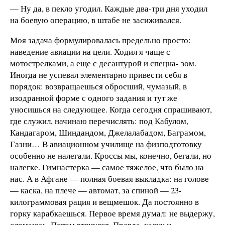
— Ну да, в пекло угодил. Каждые два-три дня уходил
на боевую операцию, в штабе не засиживался.
Моя задача формулировалась предельно просто:
наведение авиации на цели. Ходил я чаще с
мотострелками, а еще с десантурой и спецна- зом.
Иногда не успевал элементарно привести себя в
порядок: возвращаешься обросший, чумазый, в
изодранной форме с одного задания и тут же
уносишься на следующее. Когда сегодня спрашивают,
где служил, начинаю перечислять: под Кабулом,
Кандагаром, Шиндандом, Джелалабадом, Баграмом,
Газни… В авиационном училище на физподготовку
особенно не налегали. Кроссы мы, конечно, бегали, но
налегке. Гимнастерка — самое тяжелое, что было на
нас. А в Афгане — полная боевая выкладка: на голове
— каска, на плече — автомат, за спиной — 23-
килограммовая рация и вещмешок. Да постоянно в
горку карабкаешься. Первое время думал: не выдержу,
сломаюсь. Потом втянулся. Правда, каску и