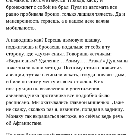
бронежилет с собой не брал. Пуля из автомата все
равно пробивала броню, только лишняя тяжесть. Да и
маневренность теряешь, а в нашем деле важна
мобильность.
А наводишь как? Берешь дымовую шашку,
поджигаешь и бросаешь подальше от себя в ту
сторону, где «духи» сидят. Говоришь летчикам:
«Видите дым? Удаление… Азимут… Атака!» Душманы
тоже знали наши методы. Поэтому стоило появиться
авиации, тут же начинали искать, откуда повалит дым,
и били по этому месту из всех стволов. В их
инструкции по выявлению и уничтожению
авианаводчика противника все подробно было
расписано. Мы оказывались главной мишенью. Даже
не скажу, сколько раз я, извините, попадал в задницу.
Монаху так выражаться негоже, но сейчас ведь речь
об Афганистане.
Ни один боец из моей группы, в которую входило пять