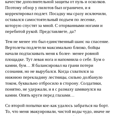
качестве дополнительной защиты от пуль и осколков.
Поэтому обзор у пилотов был ограничен, и я
корректировал подлет. Посадку мы сразу исключили,
оставался самостоятельный подъем по лесенке,
которую спустят за мной. С оторванными ногами и
перебитой рукой. Представляете, да?
Тем не менее это был единственный шанс на спасение.
Вертолеты подлетели максимально близко, бойцы
начали подтаскивать меня к более- менее ровной
площадке. Тут левая нога и напомнила о себе. Бум о
камни, бум… Я балансировал на грани потери
сознания, но не вырубался. Когда схватился за
нижнюю перекладину лестницы, сильно долбануло
током, буквально отбросило в сторону. Солдатики,
понятно, не удержали, и я с размаху шмякнулся на
камни. Опять круги перед глазами…
Со второй попытки кое-как удалось забраться на борт.
То, что меня эвакуировали, чистой воды чудо, иначе не