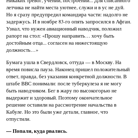
Никаких тревог, учений, построений... Для списанного
летчика не найти места уютнее, служи и в ус не дуй.
Но я сразу предупредил командира части: надолго не
задержусь. И в ноябре 83-го опять запросился в Афган.
Узнал, что нужен авиационный наводчик, положил
рапорт на стол: «Прошу направить… хочу быть
достойным отца... согласен на нижестоящую
должность…»
Бумага ушла в Свердловск, оттуда — в Москву. На
время повисла пауза. Наконец пришел положительный
ответ, правда, без указания конкретной должности. В
штабе ВВС понимали: после туберкулеза я не могу
быть наводчиком. Бег в жару по высокогорью не
выдержит и здоровый. Поэтому окончательное
решение оставили на рассмотрение начальства в
Кабуле. Но это были уже детали, главное, что
отпустили.
— Попали, куда рвались.