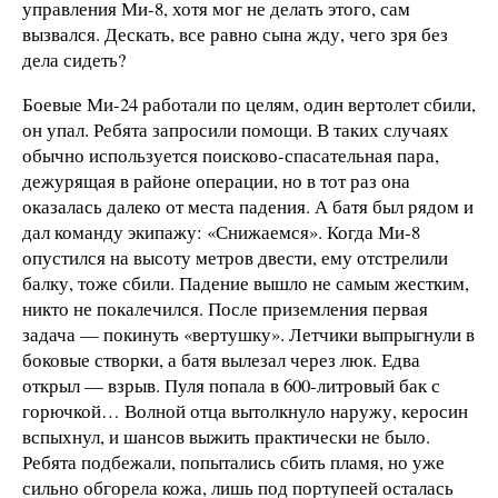
управления Ми-8, хотя мог не делать этого, сам
вызвался. Дескать, все равно сына жду, чего зря без
дела сидеть?
Боевые Ми-24 работали по целям, один вертолет сбили,
он упал. Ребята запросили помощи. В таких случаях
обычно используется поисково-спасательная пара,
дежурящая в районе операции, но в тот раз она
оказалась далеко от места падения. А батя был рядом и
дал команду экипажу: «Снижаемся». Когда Ми-8
опустился на высоту метров двести, ему отстрелили
балку, тоже сбили. Падение вышло не самым жестким,
никто не покалечился. После приземления первая
задача — покинуть «вертушку». Летчики выпрыгнули в
боковые створки, а батя вылезал через люк. Едва
открыл — взрыв. Пуля попала в 600-литровый бак с
горючкой… Волной отца вытолкнуло наружу, керосин
вспыхнул, и шансов выжить практически не было.
Ребята подбежали, попытались сбить пламя, но уже
сильно обгорела кожа, лишь под портупеей осталась