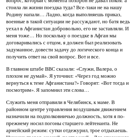
вопрос, который с момента похорон не давал покоя: а
стоила ли жизни поездка туда? Все-таки не на нашу
Родину напали… Ладно, когда выполняешь приказ,
военные в такой ситуации не рассуждают, но батя ведь
уехал в Афганистан добровольно, его не заставляли. И
меня тоже… Но поскольку о поездке в Афган мы
договаривались с отцом, я должен был реализовать
задуманное, довести задачу до логического конца и
получить ответ на свой вопрос. Вот и все.
В главном штабе ВВС сказали: «Служи, Валера, о
плохом не думай». Я уточнил: «Через год можно
вернуться к теме Афганистана?» Говорят: «Вот тогда и
посмотрим». Я запомнил эти слова…
Служить меня отправили в Челябинск, к маме. В
районном центре управления воздушным движением
назначили на подполковничью должность, хотя я по-
прежнему носил погоны старшего лейтенанта. Не
армейский режим: сутки отдежурил, трое отдыхаешь.