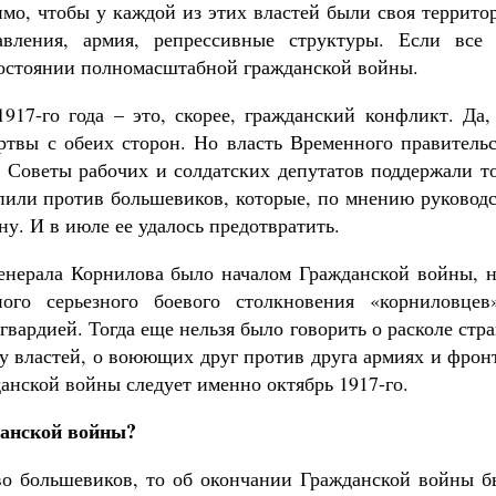
имо, чтобы у каждой из этих властей были своя террито
вления, армия, репрессивные структуры. Если все 
 состоянии полномасштабной гражданской войны.
17-го года – это, скорее, гражданский конфликт. Да,
ертвы с обеих сторон. Но власть Временного правитель
и Советы рабочих и солдатских депутатов поддержали т
упили против большевиков, которые, по мнению руковод
у. И в июле ее удалось предотвратить.
генерала Корнилова было началом Гражданской войны, н
ого серьезного боевого столкновения «корниловцев
вардией. Тогда еще нельзя было говорить о расколе стр
у властей, о воюющих друг против друга армиях и фрон
анской войны следует именно октябрь 1917-го.
данской войны?
во большевиков, то об окончании Гражданской войны б