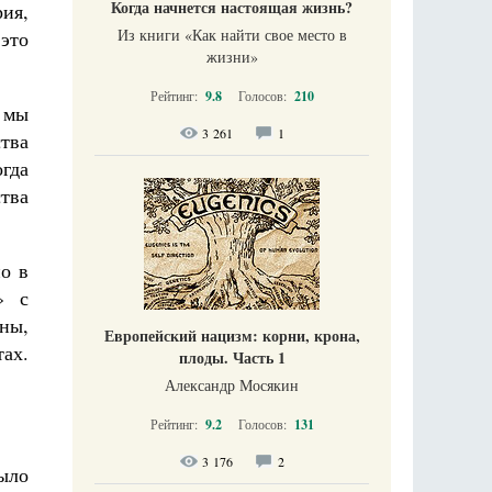
Когда начнется настоящая жизнь?
рия,
Из книги «Как найти свое место в
это
жизни​»
Рейтинг:
9.8
Голосов:
210
 мы
3 261
1
ства
огда
ства
о в
» с
аны,
Европейский нацизм: корни, крона,
тах.
плоды. Часть 1
Александр Мосякин
Рейтинг:
9.2
Голосов:
131
3 176
2
ыло