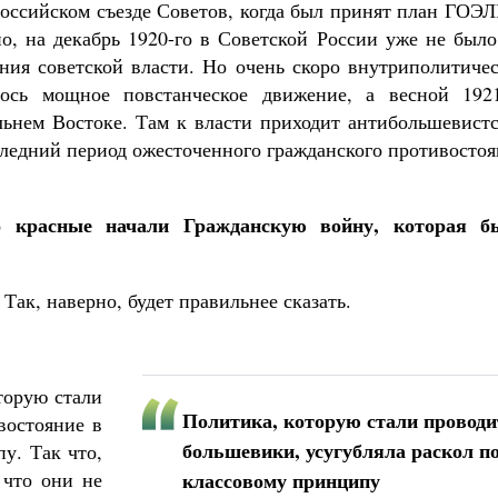
ероссийском съезде Советов, когда был принят план ГОЭ
но, на декабрь 1920-го в Советской России уже не был
ения советской власти. Но очень скоро внутриполитиче
ось мощное повстанческое движение, а весной 1921
льнем Востоке. Там к власти приходит антибольшевистс
следний период ожесточенного гражданского противосто
 красные начали Гражданскую войну, которая б
Так, наверно, будет правильнее сказать.
торую стали
Политика, которую стали проводи
востояние в
большевики, усугубляла раскол п
у. Так что,
 что они не
классовому принципу