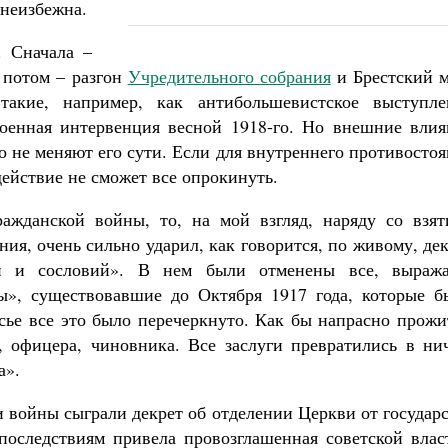
 неизбежна.
. Сначала –
 потом – разгон
Учредительного собрания
и Брестский м
акие, например, как антибольшевистское выступле
военная интервенция весной 1918-го. Но внешние влия
о не меняют его сути. Если для внутреннего противосто
действие не сможет все опрокинуть.
ажданской войны, то, на мой взгляд, наряду со взят
ия, очень сильно ударил, как говорится, по живому, де
й и сословий». В нем были отменены все, выража
ы», существовавшие до Октября 1917 года, которые б
сье все это было перечеркнуто. Как бы напрасно прожи
, офицера, чиновника. Все заслуги превратились в нич
а».
 войны сыграли декрет об отделении Церкви от государ
последствиям привела провозглашенная советской влас