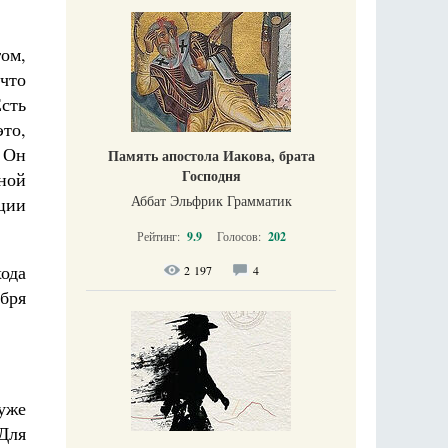
гом,
 что
Есть
то,
 Он
Память апостола Иакова, брата
Господня
ной
Аббат Эльфрик Грамматик
ции
Рейтинг:
9.9
Голосов:
202
ода
2 197
4
ября
 уже
Для