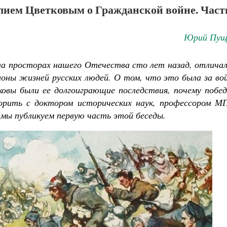
илием Цветковым о Гражданской войне. Част
Юрий Пущ
 на просторах нашего Отечества сто лет назад, отлича
оны жизней русских людей. О том, что это была за вой
аковы были ее долгоиграющие последствия, почему побе
ворить с доктором исторических наук, профессором М
мы публикуем первую часть этой беседы.
Великомученик Георгий Победоносец. Н
святого
Роман Котов