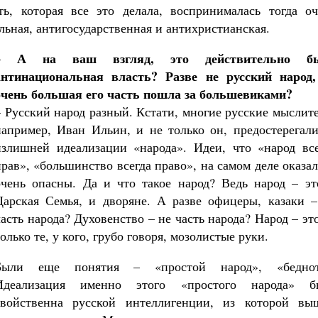
ть, которая все это делала, воспринималась тогда оч
льная, антигосударственная и антихристианская.
А на ваш взгляд, это действительно б
–
антинациональная власть? Разве не русский народ,
очень большая его часть пошла за большевиками?
– Русский народ разный. Кстати, многие русские мыслит
например, Иван Ильин, и не только он, предостерегали
излишней идеализации «народа». Идеи, что «народ все
прав», «большинство всегда право», на самом деле оказа
очень опасны. Да и что такое народ? Ведь народ – эт
Царская Семья, и дворяне. А разве офицеры, казаки –
часть народа? Духовенство – не часть народа? Народ – эт
олько те, у кого, грубо говоря, мозолистые руки.
Были еще понятия – «простой народ», «беднот
Идеализация именно этого «простого народа» б
свойственна русской интеллигенции, из которой вы