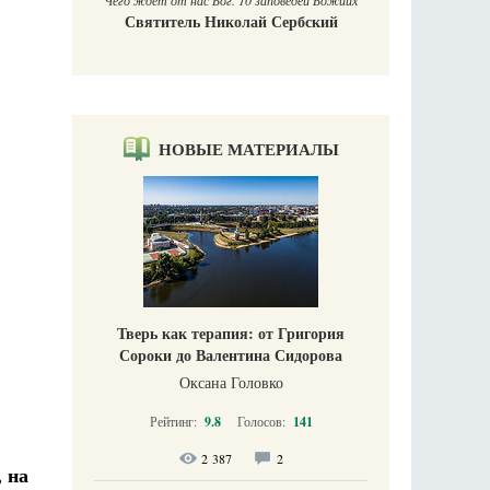
Чего ждет от нас Бог. 10 заповедей Божиих
Святитель Николай Сербский
НОВЫЕ МАТЕРИАЛЫ
Тверь как терапия: от Григория
Сороки до Валентина Сидорова
Оксана Головко
Рейтинг:
9.8
Голосов:
141
2 387
2
 на