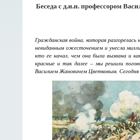
Беседа с д.и.н. профессором Вас
Гражданская война, которая разгорелась
невиданным ожесточением и унесла милли
кто ее начал, чем она была вызвана и к
красные и так далее – мы решили пого
Василием Жановичем Цветковым. Сегодня 
Разлуки не будет