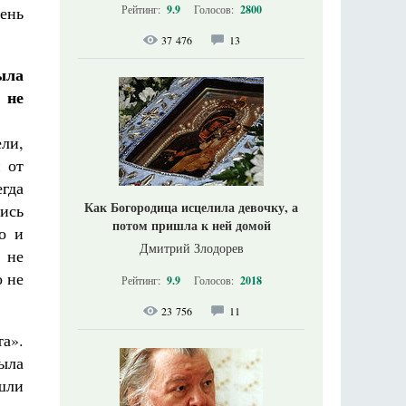
ень
Рейтинг:
9.9
Голосов:
2800
37 476
13
ыла
 не
ели,
 от
гда
Как Богородица исцелила девочку, а
лись
потом пришла к ней домой
о и
Дмитрий Злодорев
 не
о не
Рейтинг:
9.9
Голосов:
2018
23 756
11
а».
ыла
шли