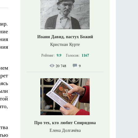
ир.
ние
Иоанн Давид, пастух Божий
ния
Кристиан Курте
яния
Рейтинг:
9.9
Голосов:
1167
20 748
9
ием
крет
ясь
ыли
той
то,
Про тех, кто любит Спиридона
ства
Елена Долгачёва
тью