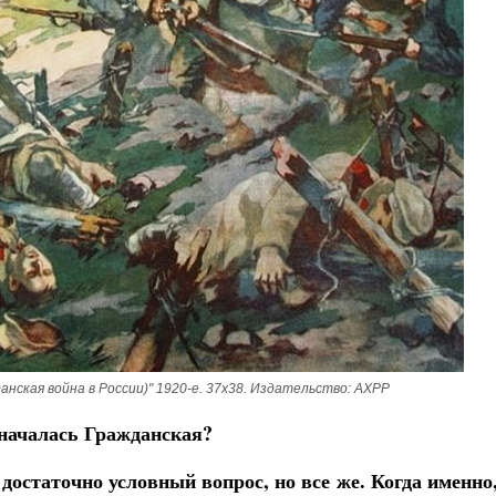
Как найти своё место в жизни
Кирилл Мурышев
нская война в России)" 1920-е. 37х38. Издательство: АХРР
 началась Гражданская?
достаточно условный вопрос, но все же. Когда именно,