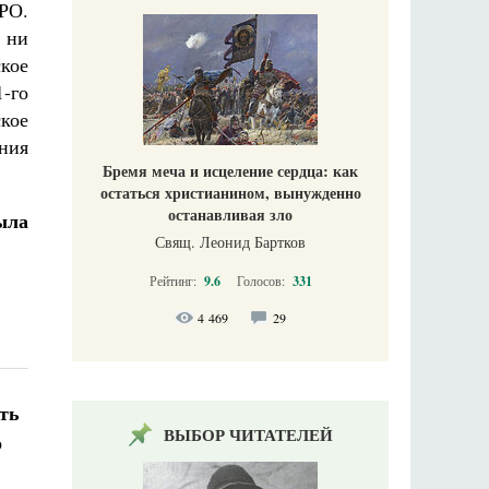
ЛРО.
о ни
ское
-го
кое
яния
Бремя меча и исцеление сердца: как
остаться христианином, вынужденно
останавливая зло
ыла
Свящ. Леонид Бартков
Рейтинг:
9.6
Голосов:
331
4 469
29
ть
ВЫБОР ЧИТАТЕЛЕЙ
о