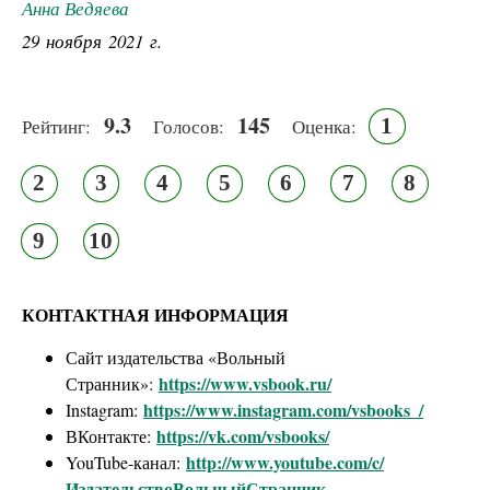
Анна Ведяева
29 ноября 2021 г.
9.3
145
1
Рейтинг:
Голосов:
Оценка:
2
3
4
5
6
7
8
9
10
КОНТАКТНАЯ ИНФОРМАЦИЯ
Сайт издательства «Вольный
https://www.vsbook.ru/
Странник»:
https://www.instagram.com/vsbooks_/
Instagram:
https://vk.com/vsbooks/
ВКонтакте:
http://www.youtube.com/c/
YouTube-канал:
ИздательствоВольныйСтранник