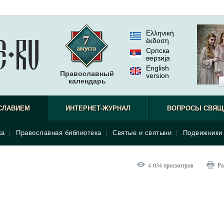
Ελληνική
έκδοση
Српска
верзиjа
English
Православный
version
календарь
СЛАВИЕМ
ИНТЕРНЕТ-ЖУРНАЛ
ВОПРОСЫ СВЯЩ
ка
|
Православная библиотека
|
Святые и святыни
|
Подвижники 
4 034 просмотров
Ра