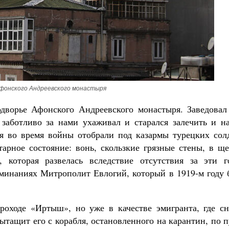
Православный мальчик
Екатерина Баканова
Печорские истории. Воспоминания ик
фонского Андреевского монастыря
Галины Яковлевны Подопригор
Екатерина Платова
дворье Афонского Андреевского монастыря. Заведовал
заботливо за нами ухаживал и старался залечить и н
 во время войны отобрали под казармы турецких солд
арное состояние: вонь, скользкие грязные стены, в щ
 которая развелась вследствие отсутствия за эти г
минаниях Митрополит Евлогий, который в 1919-м году 
роходе «Иртыш», но уже в качестве эмигранта, где сн
ытащит его с корабля, остановленного на карантин, по 