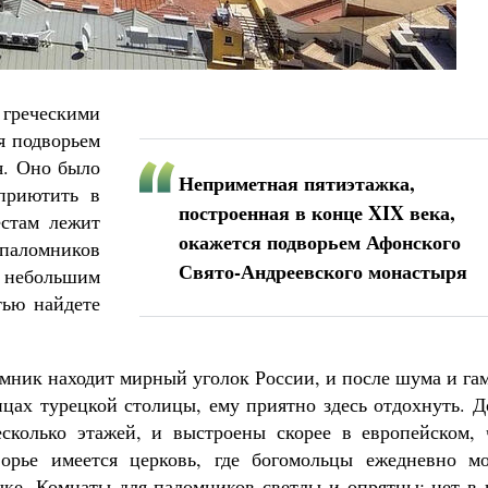
греческими
я подворьем
я. Оно было
Неприметная пятиэтажка,
 приютить в
построенная в конце XIX века,
естам лежит
окажется подворьем Афонского
паломников
Свято-Андреевского монастыря
небольшим
тью найдете
мник находит мирный уголок России, и после шума и га
ицах турецкой столицы, ему приятно здесь отдохнуть. 
сколько этажей, и выстроены скорее в европейском, 
орье имеется церковь, где богомольцы ежедневно мо
ыке. Комнаты для паломников светлы и опрятны; нет в 