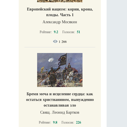
Европейский нацизм: корни, крона,
плоды. Часть 1
Александр Мосякин
Рейтинг:
9.2
Голосов:
51
1 266
Бремя меча и исцеление сердца: как
остаться христианином, вынужденно
останавливая зло
Свящ. Леонид Бартков
Рейтинг:
9.8
Голосов:
226