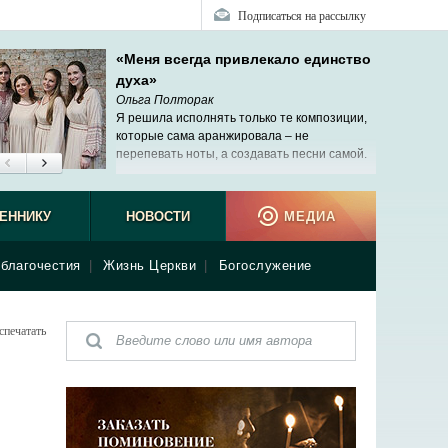
Подписаться на рассылку
«Меня всегда привлекало единство
духа»
Ольга Полторак
Я решила исполнять только те композиции,
которые сама аранжировала – не
перепевать ноты, а создавать песни самой.
ЕННИКУ
НОВОСТИ
МЕДИА
благочестия
|
Жизнь Церкви
|
Богослужение
спечатать