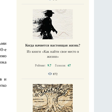
тьми
Когда начнется настоящая жизнь?
30-е
Из книги «Как найти свое место в
имо
жизни​»
пока
Рейтинг:
9.7
Голосов:
67
872
в и
егко