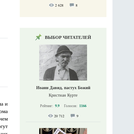
2 628
8
ВЫБОР ЧИТАТЕЛЕЙ
Иоанн Давид, пастух Божий
Кристиан Курте
ма и
Рейтинг:
9.9
Голосов:
1166
Дома
20 712
9
чем
гут
них