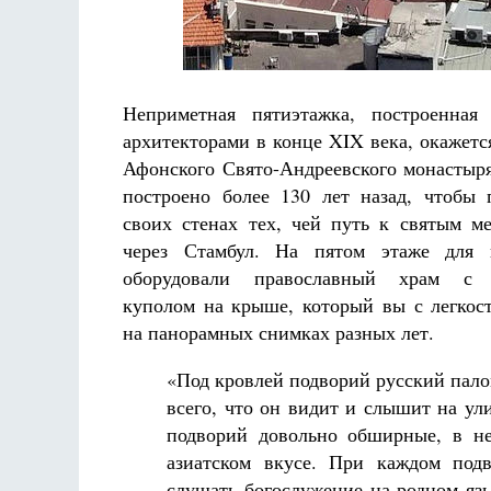
Неприметная пятиэтажка, построенная 
архитекторами в конце XIX века, окажетс
Афонского Свято-Андреевского монастыр
построено более 130 лет назад, чтобы
своих стенах тех, чей путь к святым м
через Стамбул. На пятом этаже для 
оборудовали православный храм с 
куполом на крыше, который вы с легкос
на панорамных снимках разных лет.
«Под кровлей подворий русский пало
всего, что он видит и слышит на ул
подворий довольно обширные, в не
азиатском вкусе. При каждом подв
слушать богослужение на родном яз