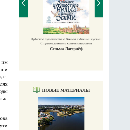
Чудесное путешествие Нильса с дикими гусями.
Т
С православными комментариями
Сельма Лагерлёф
онописца
ы
 им
аши
ат,
елях
НОВЫЕ МАТЕРИАЛЫ
оды
был
ова
пути