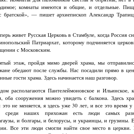
ходимое; комнаты имеются и общие, и отдельные. Пищ
 с братской», — пишет архиепископ Александр Трапиц
перь живет Русская Церковь в Стамбуле, когда Россия с
инопольский Патриархат, которому подчиняется церковь
общении с Московским.
ятый этаж, пройдя мимо дверей храма, мы отправилис
жане обедают после службы. Нас посадили прямо в цен
енные гости храма. Здесь начинается наш разговор.
дом располагаются Пантелеймоновское и Ильинское, к
, оба сооружения можно увидеть с балкона. Здесь хра
это не меняется, я здесь уже 30 лет, и все это время у
отя среди наших прихожан есть люди самых раз
агаузы, и болгары, и белорусы, и украинцы, и грузины. 
ии. Все эти люди смогли найти свое место в церкви. 