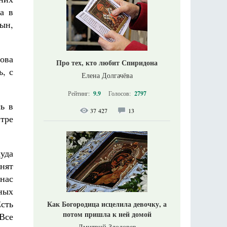
а в
ын,
нова
Про тех, кто любит Спиридона
, с
Елена Долгачёва
Рейтинг:
9.9
Голосов:
2797
ь в
37 427
13
тре
уда
нят
 нас
ных
Есть
Как Богородица исцелила девочку, а
потом пришла к ней домой
Все
Дмитрий Злодорев