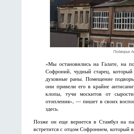
ец. Научись у
Чего ждет от нас Бог. 10 заповедей Божиих
Подворье А
Святитель Николай Сербский
«Мы остановились на Галате, на по
Софроний, чудный старец, который 
духовные раны. Помещение подворья
они привели его в крайне антисанит
клопы, тучи москитов от сырости,
отопления», — пишет в своих воспо
здесь.
Позже он еще вернется в Стамбул на па
встретится с отцом Софронием, который в