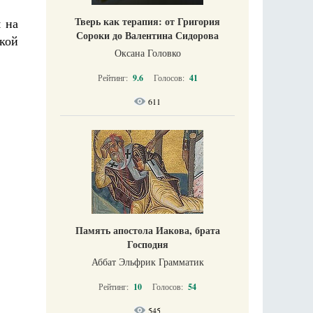
Тверь как терапия: от Григория
я на
Сороки до Валентина Сидорова
кой
Оксана Головко
Рейтинг:
9.6
Голосов:
41
611
Память апостола Иакова, брата
Господня
Аббат Эльфрик Грамматик
Рейтинг:
10
Голосов:
54
545