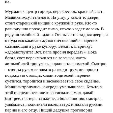
их.
Мурманск, центр города, перекресток, красный свет.
Машины ждут зеленого. На углу, у какой-то двери,
стоит старенький нищий с кружкой в руке. Кто-то
равнодушно проходит мимо, кто-то кладет мелочь. В
ряду автомобилей – джип. Открывается задняя дверь, и
оттуда выскакивает жутко стесняющийся паренек,
сжимающий в руке купюру. Бежит к старичку:
«Здравствуйте! Вот, папа просил передать». Пока
бегал, свет переключился на зеленый, часть
автомобилей тронулась, а джип стал помехой. Смотрю
– отец за рулем виновато разводит руками, просит
подождать стоящих сзади водителей, паренек
суетится, торопится и заскакивает на свое сиденье.
Машины тронулись, очередь уменьшилась. Кто-то в
этой очереди нетерпеливо сигналил: мол, давай
быстрее, пестерь на джипе, а большинство, смотрю,
улыбались, поднимали палец вверх и махали руками
парню и его отцу. Нищий дедушка проговорил