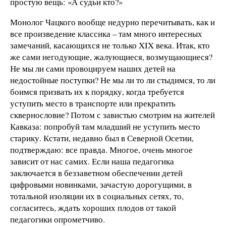
простую вещь: «А судьи кто?»
Монолог Чацкого вообще недурно перечитывать, как и
все произведение классика – там много интересных
замечаний, касающихся не только XIX века. Итак, кто
же сами негодующие, жалующиеся, возмущающиеся?
Не мы ли сами провоцируем наших детей на
недостойные поступки? Не мы ли то ли стыдимся, то ли
боимся призвать их к порядку, когда требуется
уступить место в транспорте или прекратить
сквернословие? Потом с завистью смотрим на жителей
Кавказа: попробуй там младший не уступить место
старику. Кстати, недавно был в Северной Осетии,
подтверждаю: все правда. Многое, очень многое
зависит от нас самих. Если наша педагогика
заключается в беззаветном обеспечении детей
цифровыми новинками, зачастую дорогущими, в
тотальной изоляции их в социальных сетях, то,
согласитесь, ждать хороших плодов от такой
педагогики опрометчиво.