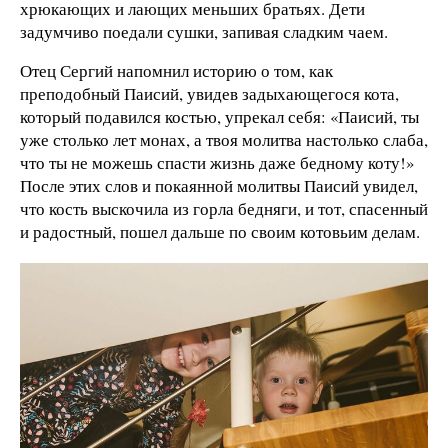
хрюкающих и лающих меньших братьях. Дети
задумчиво поедали сушки, запивая сладким чаем.
Отец Сергий напомнил историю о том, как
преподобный Паисий, увидев задыхающегося кота,
который подавился костью, упрекал себя: «Паисий, ты
уже столько лет монах, а твоя молитва настолько слаба,
что ты не можешь спасти жизнь даже бедному коту!»
После этих слов и покаянной молитвы Паисий увидел,
что кость выскочила из горла бедняги, и тот, спасенный
и радостный, пошел дальше по своим котовьим делам.