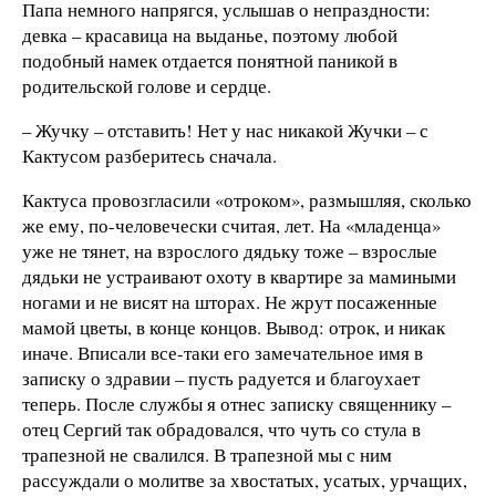
Папа немного напрягся, услышав о непраздности:
девка – красавица на выданье, поэтому любой
подобный намек отдается понятной паникой в
родительской голове и сердце.
– Жучку – отставить! Нет у нас никакой Жучки – с
Кактусом разберитесь сначала.
Кактуса провозгласили «отроком», размышляя, сколько
же ему, по-человечески считая, лет. На «младенца»
уже не тянет, на взрослого дядьку тоже – взрослые
дядьки не устраивают охоту в квартире за мамиными
ногами и не висят на шторах. Не жрут посаженные
мамой цветы, в конце концов. Вывод: отрок, и никак
иначе. Вписали все-таки его замечательное имя в
записку о здравии – пусть радуется и благоухает
теперь. После службы я отнес записку священнику –
отец Сергий так обрадовался, что чуть со стула в
трапезной не свалился. В трапезной мы с ним
рассуждали о молитве за хвостатых, усатых, урчащих,