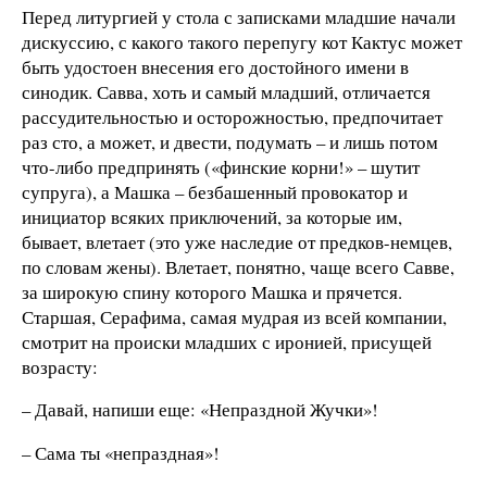
Перед литургией у стола с записками младшие начали
дискуссию, с какого такого перепугу кот Кактус может
быть удостоен внесения его достойного имени в
синодик. Савва, хоть и самый младший, отличается
рассудительностью и осторожностью, предпочитает
раз сто, а может, и двести, подумать – и лишь потом
что-либо предпринять («финские корни!» – шутит
супруга), а Машка – безбашенный провокатор и
инициатор всяких приключений, за которые им,
бывает, влетает (это уже наследие от предков-немцев,
по словам жены). Влетает, понятно, чаще всего Савве,
за широкую спину которого Машка и прячется.
Старшая, Серафима, самая мудрая из всей компании,
смотрит на происки младших с иронией, присущей
возрасту:
– Давай, напиши еще: «Непраздной Жучки»!
– Сама ты «непраздная»!