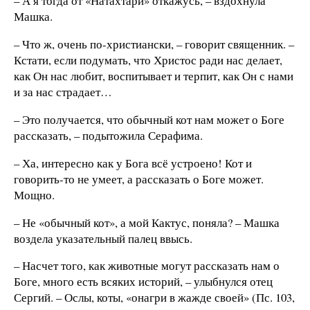
– А я тогда от «Натахтари» откажусь, – вздохнула
Машка.
– Что ж, очень по-христиански, – говорит священник. –
Кстати, если подумать, что Христос ради нас делает,
как Он нас любит, воспитывает и терпит, как Он с нами
и за нас страдает…
– Это получается, что обычный кот нам может о Боге
рассказать, – подытожила Серафима.
– Ха, интересно как у Бога всё устроено! Кот и
говорить-то не умеет, а рассказать о Боге может.
Мощно.
– Не «обычный кот», а мой Кактус, поняла? – Машка
воздела указательный палец ввысь.
– Насчет того, как животные могут рассказать нам о
Боге, много есть всяких историй, – улыбнулся отец
Сергий. – Ослы, коты, «онагри в жажде своей» (Пс. 103,