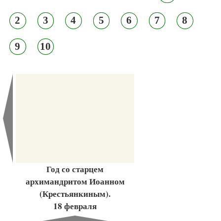
2
3
4
5
6
7
8
9
10
Год со старцем
архимандритом Иоанном
(Крестьянкиным).
18 февраля