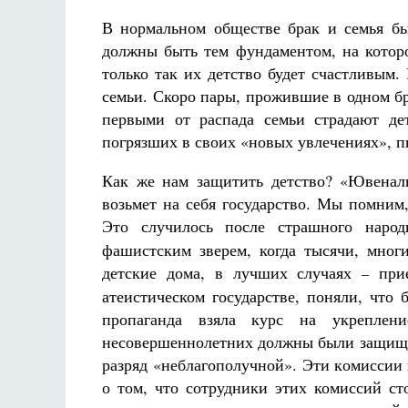
В нормальном обществе брак и семья б
должны быть тем фундаментом, на которо
только так их детство будет счастливым
семьи. Скоро пары, прожившие в одном бр
первыми от распада семьи страдают де
погрязших в своих «новых увлечениях», п
Как же нам защитить детство? «Ювеналь
возьмет на себя государство. Мы помним
Это случилось после страшного наро
фашистским зверем, когда тысячи, многи
детские дома, в лучших случаях
прие
–
атеистическом государстве, поняли, что
пропаганда взяла курс на укреплен
несовершеннолетних должны были защищать
разряд «неблагополучной». Эти комиссии
о том, что сотрудники этих комиссий ст