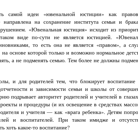
ть самой идеи «ювенальной юстиции» как правов
е направлена на сохранение института семьи и брака
азрушением. «Ювенальная юстиция» исходит из приорит
таком виде по-сути не является юстицией. «Ювенал
иновниками, то есть она не является «правом», а слу
 на основе которой только и возможно нормальное детс
ять, а не подменять семью. Тем более не должны подме
лы, и для родителей тем, что блокирует воспитание 
дотчетности и зависимости семьи и школы от соверше
рню подрывает авторитет родителей и учителей в глаза
оекты и процедуры (и их освещение в средствах массо
одителя и учителя — как «врага ребенка». Детям попро
телей и воспитателей. При таком имидже и отсутст
ть хоть какое-то воспитание?