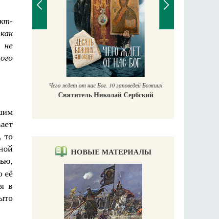
кт-
 как
 не
П
ого
Е
аучись у
Чего ждет от нас Бог. 10 заповедей Божиих
Святитель Николай Сербский
ашим
вает
, то
ной
НОВЫЕ МАТЕРИАЛЫ
ью,
о её
я в
ыто