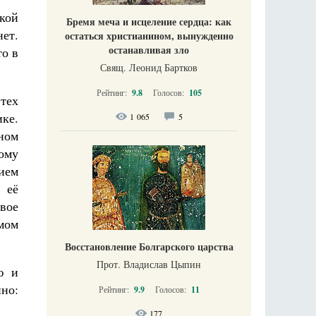
кой
Бремя меча и исцеление сердца: как
ет.
остаться христианином, вынужденно
останавливая зло
о в
Свящ. Леонид Бартков
Рейтинг:
9.8
Голосов:
105
 тех
ке.
1 065
5
ном
ому
ием
 её
вое
омом
Восстановление Болгарского царства
Прот. Владислав Цыпин
ю и
но:
Рейтинг:
9.9
Голосов:
11
177