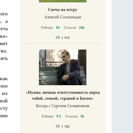
Свеча на ветру
ого
Алексей Солоницын
, а
ета
Рейтинг:
10
Голосов:
166
ка»
1 915
жит
тво.
нять
как
нно
«Нужна личная ответственность перед
х их
собой, семьей, страной и Богом»
вой
Беседа с Сергеем Сельяновым
сту
вии
Рейтинг:
9.5
Голосов:
56
1 382