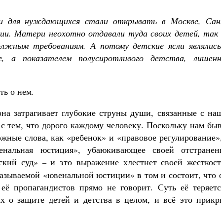
ли для нуждающихся стали открывать в Москве, Сан
ссии. Матери неохотно отдавали туда своих детей, так
олжным требованиям. А потому детские ясли являлись
, а показателем полусиротливого детства, лишенн
Великомученик Георгий Победоносец. Н
святого
Роман Котов
Как найти своё место в жизни
ть о нем.
Кирилл Мурышев
 она затрагивает глубокие струны души, связанные с н
 с тем, что дорого каждому человеку. Поскольку нам бы
ожные слова, как «ребенок» и «правовое регулирование»
енальная юстиция», убаюкивающее своей отстранен
тский суд»
и это выражение хлестнет своей жесткост
–
называемой «ювенальной юстиции» в том и состоит, что 
её пропагандистов прямо не говорит. Суть её теряетс
х о защите детей и детства в целом, и всё это прикр