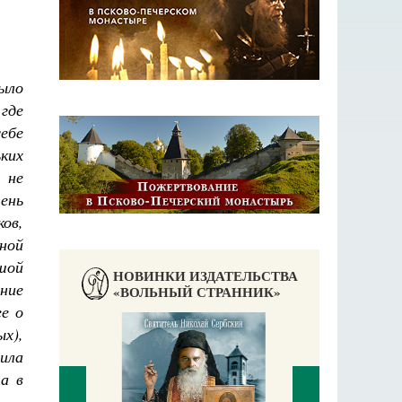
ыло
где
ебе
ких
 не
ень
ов,
ной
шой
НОВИНКИ ИЗДАТЕЛЬСТВА
ние
«ВОЛЬНЫЙ СТРАННИК»
е о
х),
ила
а в