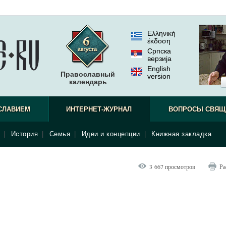
Ελληνική
έκδοση
Српска
верзиjа
English
Православный
version
календарь
СЛАВИЕМ
ИНТЕРНЕТ-ЖУРНАЛ
ВОПРОСЫ СВЯЩ
|
История
|
Семья
|
Идеи и концепции
|
Книжная закладка
3 667 просмотров
Ра