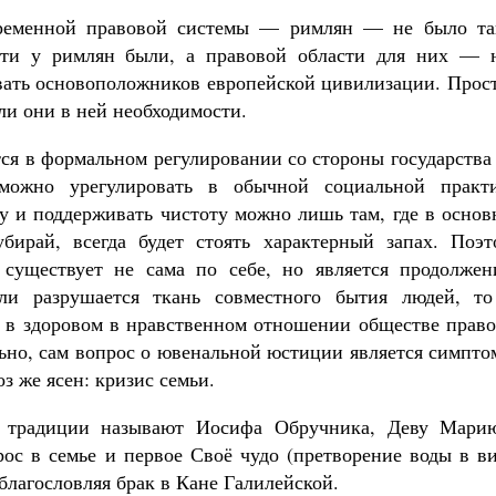
временной правовой системы — римлян — не было та
ети у римлян были, а правовой области для них — н
вать основоположников европейской цивилизации. Прост
ли они в ней необходимости.
ся в формальном регулировании со стороны государства
можно урегулировать в обычной социальной практи
у и поддерживать чистоту можно лишь там, где в основ
бирай, всегда будет стоять характерный запах. Поэт
 существует не сама по себе, но является продолжен
ли разрушается ткань совместного бытия людей, то
 в здоровом в нравственном отношении обществе право
льно, сам вопрос о ювенальной юстиции является симпт
з же ясен: кризис семьи.
й традиции называют Иосифа Обручника, Деву Мари
ос в семье и первое Своё чудо (претворение воды в ви
 благословляя брак в Кане Галилейской.