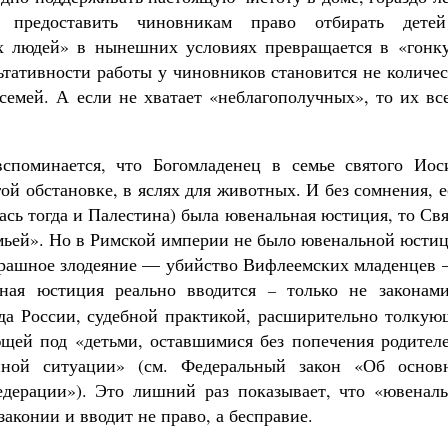
 предоставить чиновникам право отбирать дете
х людей» в нынешних условиях превращается в «гонку
льтативности работы у чиновников становится не количе
семей. А если не хватает «неблагополучных», то их вс
споминается, что Богомладенец в семье святого Иос
й обстановке, в яслях для животных. И без сомнения, 
ась тогда и Палестина) была ювенальная юстиция, то Св
мьей». Но в Римской империи не было ювенальной юстиц
трашное злодеяние — убийство Вифлеемских младенцев 
ьная юстиция реально вводится
только не законами
–
да России, судебной практикой, расширительно толкую
щей под «детьми, оставшимися без попечения родителе
нной ситуации» (см. Федеральный закон «Об основ
едерации»). Это лишний раз показывает, что «ювеналь
законии и вводит не право, а бесправие.