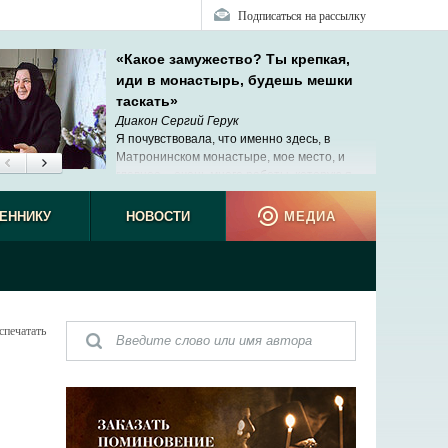
Подписаться на рассылку
«Какое замужество? Ты крепкая,
иди в монастырь, будешь мешки
таскать»
Диакон Сергий Герук
Я почувствовала, что именно здесь, в
Матронинском монастыре, мое место, и
главное ‒ очень много работы, которую я
люблю и умею делать.
ЕННИКУ
НОВОСТИ
МЕДИА
спечатать