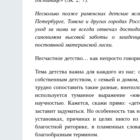
Несколько позже раменских детские яс
Петербурге, Томске и других городах Ро
уход за ними не всегда отвечал достод
синонимом высокой заботы о младенце
постоянной материнской ласки.
Разлуки не будет
Фредерика де Грааф
Несчастное детство… как непросто говори
Тема детства важна для каждого из нас:
собственным детством, с семьей и домом,
трудно сопоставить такие разные, внепол
используется туманное выражение «юв
научностью. Кажется, скажи прямо: «де
заставит задуматься. Но особенность так 
установках, причинах и целях никто из 
благостной риторике, в пламенных слова
благообразным термином.