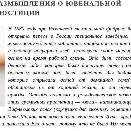
РАЗМЫШЛЕНИЯ О ЮВЕНАЛЬНОЙ
ЮСТИЦИИ
В 1880 году при Раменской текстильной фабрике б
открыто первое в России специальное заведение, 
мамы, вынужденные работать, чтобы обеспечить с
и ребенку насущный хлеб, оставляли своих малень
деток на время рабочей смены. Это были совсем
детские сады, которые были доступны только оч
богатым людям; это были заведения для бедняк
которые отрывали детей от домашней семей
обстановки не от хорошей жизни, а от боль
нужды. Отсюда возникло и рождественское назва
этих временных пристанищ — «ясли», напоминающе
Вифлеемских яслях (кормушке для вьючных животны
ая Дева Мария, как повествует евангелист Лука, «род
, и положила Его в ясли, потому что не было Им мест