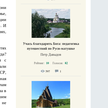
они
ье,
ации
». И
ях,
Учась благодарить Бога: педагогика
тях
путешествий по Руси-матушке
гда?
Петр Давыдов
ы с
Рейтинг:
10
Голосов:
82
али
597
1
СР,
ная
лам
ла в
шим
 не