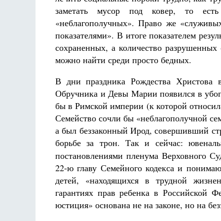
заметать мусор под ковер, то есть
«неблагополучных». Право же «служивы
показателями». В итоге показателем резу
сохраненных, а количество разрушенных 
можно найти среди просто бедных.
В дни праздника Рождества Христова в
Обручника и Девы Марии появился в убого
бы в Римской империи (к которой относил
Семейство сочли бы «неблагополучной се
а был беззаконный Ирод, совершивший с
борьбе за трон. Так и сейчас: ювенал
постановлениями пленума Верховного Су
22-ю главу Семейного кодекса и понимаю
детей, «находящихся в трудной жизне
гарантиях прав ребенка в Российской Ф
юстиция» основана не на законе, но на без