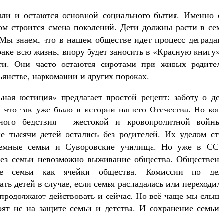
ыли и остаются основной социального бытия. Именно 
м строится смена поколений. Дети должны расти в сем
. Мы знаем, что в нашем обществе идет процесс деград
аке всю жизнь, впору будет заносить в «Красную книгу
ти. Они часто остаются сиротами при живых родител
ьянстве, наркомании и других пороках.
ная юстиция» предлагает простой рецепт: заботу о де
, что так уже было в истории нашего Отечества. Но ко
дного бедствия
жестокой и кровопролитной войн
–
е тысячи детей остались без родителей. Их уделом ст
мные семьи и Суворовские училища. Но уже в СС
 без семьи невозможно выживание общества. Обществен
ие семьи как ячейки общества. Комиссии по де
 детей в случае, если семья распадалась или переходи
 продолжают действовать и сейчас. Но всё чаще мы слы
оят не на защите семьи и детства. И сохранение семьи