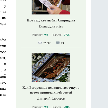
й у
 за
ство
Про тех, кто любит Спиридона
егда
Елена Долгачёва
Рейтинг:
9.9
Голосов:
2795
ифа
37 385
13
если
ятое
ии,
— в
, а
щей
й»,
Как Богородица исцелила девочку, а
ных
потом пришла к ней домой
ная
Дмитрий Злодорев
Рейтинг:
9.9
Голосов:
2015