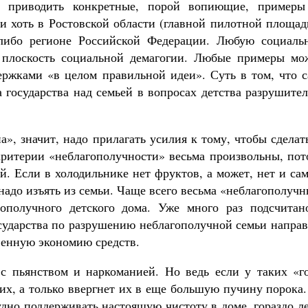
т приводить конкретные, порой вопиющие, примеры
и хоть в Ростовской области (главной пилотной площад
либо регионе Российской Федерации. Любую социаль
в плоскость социальной демагогии. Любые примеры мо
ржками «в целом правильной идеи». Суть в том, что с
 государства над семьей в вопросах детства разрушите
», значит, надо прилагать усилия к тому, чтобы сделат
 критерии «неблагополучности» весьма произвольны, по
й. Если в холодильнике нет фруктов, а может, нет и са
 надо изъять из семьи. Чаще всего весьма «неблагополуч
гополучного детского дома. Уже много раз подсчитан
осударства по разрушению неблагополучной семьи напра
твенную экономию средств.
 с пьянством и наркоманией. Но ведь если у таких «го
 их, а только ввергнет их в еще большую пучину порока
удно поддерживать настоящую чистоту в доме, гораздо л