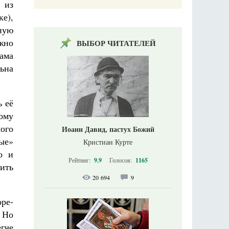
 из
ке),
ную
жно
ВЫБОР ЧИТАТЕЛЕЙ
ама
льна
ь её
тому
мого
Иоанн Давид, пастух Божий
ные»
Кристиан Курте
о и
Рейтинг:
9.9
Голосов:
1165
вить
20 694
9
ре-
. Но
егче