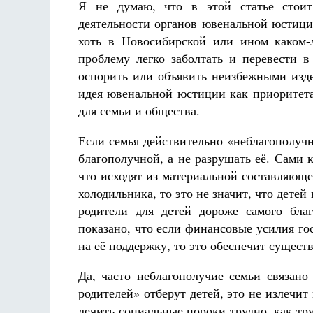
Я не думаю, что в этой статье стои
деятельности органов ювенальной юстици
хоть в Новосибирской или ином каком-
проблему легко заболтать и перевести 
оспорить или объявить неизбежными изде
идея ювенальной юстиции как приоритета
для семьи и общества.
Если семья действительно «неблагополучна
благополучной, а не разрушать её. Сами
что исходят из материальной составляюще
холодильника, то это не значит, что детей
родители для детей дороже самого бла
показано, что если финансовые усилия г
на её поддержку, то это обеспечит сущес
Да, часто неблагополучие семьи связано
родителей» отберут детей, это не излечит
лечить социальные пороки трудно, как тр