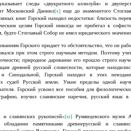
казывает следы «двукратного аллилуйя» и двуперст
лит Московский Даниил
[x]
еще до знаменитого Стоглав
овных книг Горский находил недостатки: близость пере
ческим целям Горский никогда не прибегал к софисти
м, будто Стоглавый Собор не имел юридического значения
ваниям Горского придает то обстоятельство, что он раб
овался при этом строго научным методом. Поэтому уче
аточности; природное дарование его прошло строго нау
щам древней русской словесности, которые находилис
й и Синодальной, Горский находил в этих неиздан
х судеб Русской земли. Узкие пределы одной науч
вателя. Горский усвоил все пособия для филологическо
графию, изучил славянские наречия, русский язык в 
 и славянских рукописей»
[xi]
Румянцевского музея А
м обладании памятниками древнерусской и славянс
рический метод Востокова, Горский превзошел его глуб