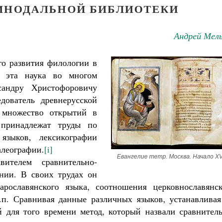
ИНОДАЛЬНОЙ БИБЛИОТЕКИ
Андрей Мель
го развития филологии в
м эта наука во многом
сандру Христофоровичу
едователь древнерусской
 множество открытий в
 принадлежат труды по
языков, лексикографии
алеографии.
[i]
Евангелие тетр. Москва. Начало XV
ителем сравнительно-
нии. В своих трудах он
арославянского языка, соотношения церковнославянск
.п. Сравнивая данные различных языков, устанавливая
й для того времени метод, который назвали сравнитель