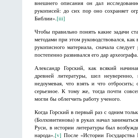
внешнего описания он дал исследовани
рукописей: до сих пор оно сохраняет ог
Библии».
[iii]
Чтобы правильно понять какие задачи ст
методами при этом руководствовался, как 
рукописного материала, сначала следует
постепенно развивался его дар археографа
Александр Горский, как всякий начина
древней литературы, шел неуверенно, 
недоумевая, что взять и что отбросить;
серьезное. К тому же, тогда почти совс
могли бы облегчить работу ученого.
Когда Горский в первый раз с одним толь
(Болховитинова) в руках начал занимать
Руси, в истории литературы был возбужд
народа».
[v]
После «Истории Государства 