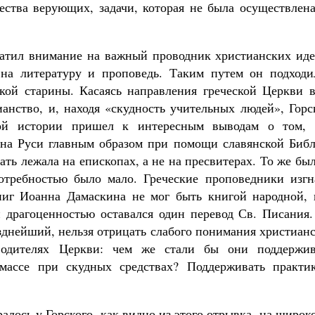
ества верующих, задачи, которая не была осуществлена
ратил внимание на важный проводник христианских иде
 на литературу и проповедь. Таким путем он подходи
кой старины. Касаясь направления греческой Церкви в
ианство, и, находя «скудность учительных людей», Гор
кой истории пришел к интересным выводам о том, 
 на Руси главным образом при помощи славянской Библ
ть лежала на епископах, а не на пресвитерах. То же бы
отребностью было мало. Греческие проповедники изгн
ниг Иоанна Дамаскина не мог быть книгой народной, 
 драгоценностью оставался один перевод Св. Писания.
озднейший, нельзя отрицать слабого понимания христиан
водителях Церкви: чем же стали бы они поддержив
массе при скудных средствах? Поддерживать практик
лось у Горского, как видно из этого отрывка, на широк