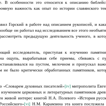
е. В особенности это относится к описанию библейс
ромную важность как опыт по истории славянского тек
авил Горский в работе над описанием рукописей, и как
вообще он работал над исследованием все этого необъят
 рассмотреть предыдущую деятельность ученого, в кото
.
ющий исследователь, приступая к изучению памятни
на ощупь, вырабатывая себе приемы, сбиваясь с пу
 останавливался на пустом, мелочном и пропускал важн
ем не было критически обработанных памятников, кото
ко «Словарем духовных писателей»
[iv]
митрополита Евге
ся изучением церковных и литературных памятников дре
ен живой интерес книгой Н.А. Полевого «История русск
Российского»
[vi]
Н.М. Карамзина эта книга послужила 