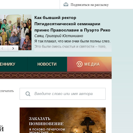
Подписаться на рассылку
Как бывший ректор
Пятидесятнической семинарии
принес Православие в Пуэрто Рико
Свящ. Григорий Юстиниано
Я так плакал, что мои очки были полны слез.
Это были смесь счастья и святости – того,
что я давно искал.
ЕННИКУ
НОВОСТИ
МЕДИА
спечатать
Й