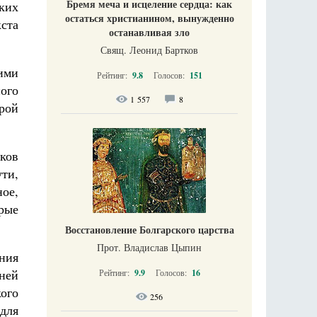
Бремя меча и исцеление сердца: как
ких
остаться христианином, вынужденно
ста
останавливая зло
Свящ. Леонид Бартков
ими
Рейтинг:
9.8
Голосов:
151
ного
1 557
8
рой
ков
ти,
ое,
рые
Восстановление Болгарского царства
Прот. Владислав Цыпин
ния
вней
Рейтинг:
9.9
Голосов:
16
ого
256
для