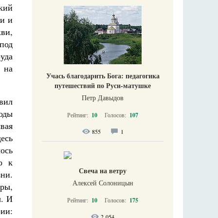
кий
и и
ви,
под
уда
ь на
Учась благодарить Бога: педагогика
путешествий по Руси-матушке
Петр Давыдов
вил
оды
Рейтинг:
10
Голосов:
107
вая
855
1
десь
лось
о к
Свеча на ветру
зни.
Алексей Солоницын
ры,
. И
Рейтинг:
10
Голосов:
175
ии:
2 054