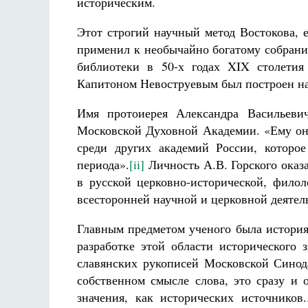
историческим.
Этот строгий научный метод Востокова, 
применил к необычайно богатому собрани
библиотеки в 50-х годах XIX столетия
Великом
Капитоном Невоструевым был построен на
аф
Как найти своё место в жизни
Имя протоиерея Александра Васильевич
Кирилл Мурышев
Московской Духовной Академии. «Ему он
среди других академий России, которо
периода».
[ii]
Личность А.В. Горского оказ
в русской церковно-исторической, филол
всесторонней научной и церковной деятел
Главным предметом ученого была истори
разработке этой области исторического 
славянских рукописей Московской Синод
собственном смысле слова, это сразу и 
значения, как исторических источников