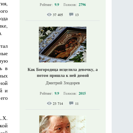
ия,
Рейтинг:
9.9
Голосов:
2796
ого
37 405
13
вода
ке,
.
отал
ные
чную
ь в
Как Богородица исцелила девочку, а
ных
потом пришла к ней домой
ной
Дмитрий Злодорев
й и
Рейтинг:
9.9
Голосов:
2015
его
23 714
11
.Х.
кой
иной