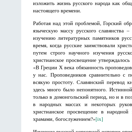
изложить жизнь русского народа как общ
настоящего времени.
Работая над этой проблемой, Горский об
языческую массу русского славянства –
изучению литературных памятников русс
время, когда русские заимствовали христ
путем строго научного изучения русс
христианское просвещение утверждалось
«В Греции Х века обязанность проповедова
у нас. Проповедников сравнительно с п
всякую простоту. Славянский перевод к
здесь много было непонятного. Истинной
только в домонгольский период, но и в п
в народных массах и некоторых руко
христианское просвещение в народной 
храмами, богослужением?»
[ix]
Изучение русской церковной истории опира