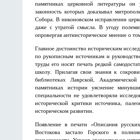
памятниках церковной литературы он у
законность которых доказывал митропо
Собора. В никоновском исправлении церк
даже с утратой смысла. В угоду полеми
опровергая антиисторическое мнение о то
Главное достоинство историческим исследо
по рукописным источникам и руководств
труды его носят печать редкой самодост
школу. Прилагая свои знания к сокрови
библиотеках Лаврской, Академическо
памятниках истории уяснение минувши
специальности не удовлетворяли исследо
исторической критики источника, палео
историческом развитии.
Появление в печати «Описания русских
Востокова застало Горского в полно
письменности. Усвоив сравнительно-исто