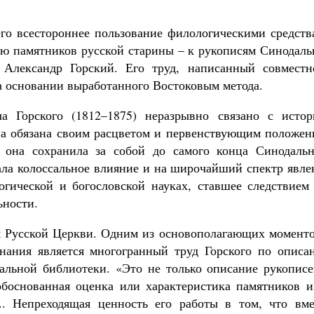
его всестороннее пользование филологическими средств
ю памятников русской старины – к рукописям Синодаль
 Александр Горский. Его труд, написанный совместн
ученик Георгий Победоносец. Научись у
 основании выработанного Востоковым метода.
святого
Роман Котов
Чего ждет от нас Бог. 10 заповедей
а Горского (1812–1875) неразрывно связано с истор
Святитель Николай Сербс
а обязана своим расцветом и первенствующим положен
е она сохранила за собой до самого конца Синодальн
ала колоссальное влияние и на широчайший спектр явле
огической и богословской науках, ставшее следствием 
ьности.
я Русской Церкви. Одним из основополагающих моменто
знания является многогранный труд Горского по описа
альной библиотеки. «Это не только описание рукописе
обоснованная оценка или характеристика памятников и
... Непреходящая ценность его работы в том, что вме