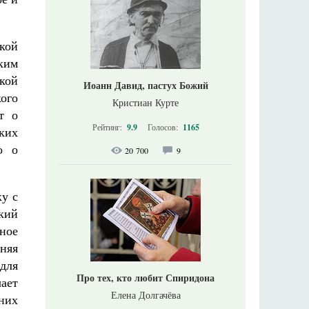
ской
ким
кой
Иоанн Давид, пастух Божий
ого
Кристиан Курте
т о
Рейтинг:
9.9
Голосов:
1165
ких
о о
20 700
9
ку с
кий
ное
сняя
для
Про тех, кто любит Спиридона
чает
Елена Долгачёва
них