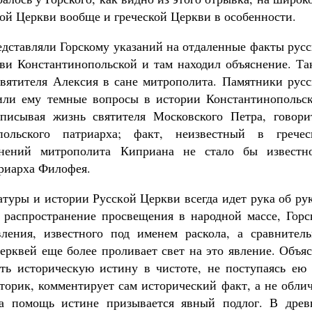
кой Церкви вообще и греческой Церкви в особенности.
едставляли Горскому указаний на отдаленные факты рус
ви Константинопольской и там находил объяснение. Та
вятителя Алексия в сане митрополита. Памятники русс
нили ему темные вопросы в истории Константинопольск
писывая жизнь святителя Московского Петра, говори
польского патриарха; факт, неизвестный в гречес
лнений митрополита Киприана не стало бы известн
триарха Филофея.
атуры и истории Русской Церкви всегда идет рука об ру
 распространение просвещения в народной массе, Горс
ления, известного под именем раскола, а сравнитель
ерквей еще более проливает свет на это явление. Объя
ть историческую истину в чистоте, не поступаясь ею 
торик, комментирует сам исторический факт, а не обли
 на помощь истине призывается явный подлог. В древ