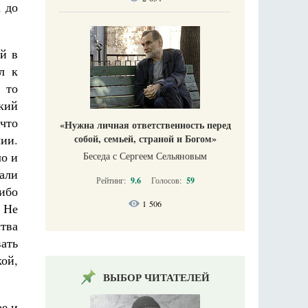
 до
й в
л к
 то
ский
что
«Нужна личная ответственность перед
собой, семьей, страной и Богом»
ии.
ло и
Беседа с Сергеем Сельяновым
али
Рейтинг:
9.6
Голосов:
59
ибо
1 506
 Не
ства
ать
ой,
ВЫБОР ЧИТАТЕЛЕЙ
ое и