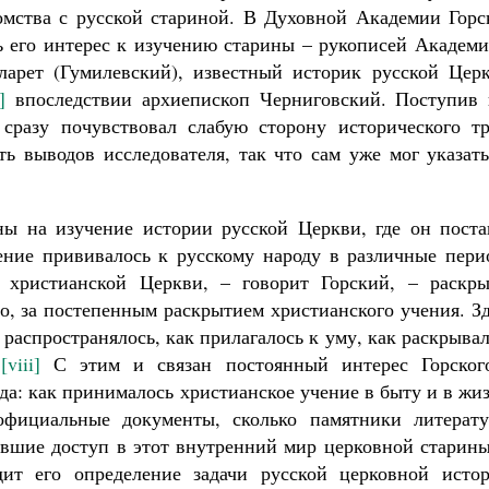
омства с русской стариной. В Духовной Академии Горс
ь его интерес к изучению старины – рукописей Академи
арет (Гумилевский), известный историк русской Церк
]
впоследствии архиепископ Черниговский. Поступив 
 сразу почувствовал слабую сторону исторического тр
ть выводов исследователя, так что сам уже мог указат
ны на изучение истории русской Церкви, где он поста
чение прививалось к русскому народу в различные пери
 христианской Церкви, – говорит Горский, – раскры
о, за постепенным раскрытием христианского учения. З
 распространялось, как прилагалось к уму, как раскрыва
.
[viii]
С этим и связан постоянный интерес Горског
да: как принималось христианское учение в быту и в жи
официальные документы, сколько памятники литерату
вшие доступ в этот внутренний мир церковной старины
дит его определение задачи русской церковной истор