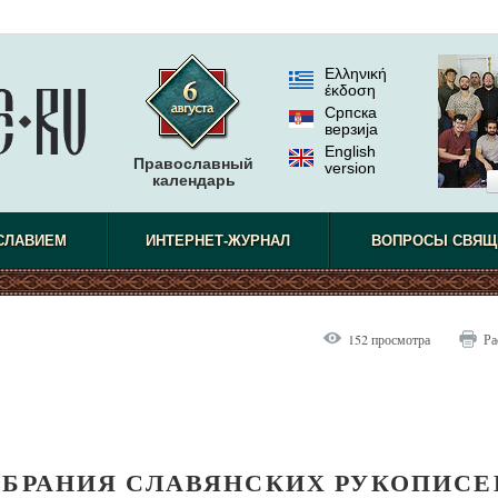
Ελληνική
έκδοση
Српска
верзиjа
English
Православный
version
календарь
СЛАВИЕМ
ИНТЕРНЕТ-ЖУРНАЛ
ВОПРОСЫ СВЯЩ
152 просмотра
Ра
ОБРАНИЯ СЛАВЯНСКИХ РУКОПИСЕ