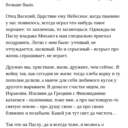
больше было.
Отец Василий, Царствие ему Небесное, когда пианино
у нас появилось, всегда играл что-нибудь такое
хорошее: то заплачешь, то засмеешься. Однажды на
Пасху владыка Михаил к нам специально приехал
поздравить. Легко с ним было: учтивый, не
отчуждается, ласковый. Но и серьезный – всерьез про
жизнь спрашивает, не играет.
Дружно мы, христиане, жили, дружнее, чем сейчас. В
войну так, как сегодня не жили: тогда хлеба корку и ту
пополам делили, а нынче для себя любимого кусок у
другого вырываем. В деньгах счастье ищем, по
Израилям, Италиям да Грециям с Финляндиями
катаемся – паломники, тоже мне, а про настоящую-то
святую землю – про душу свою – да про своих
ближних и позабыли. Какой уж тут свет да чистота…
Так что на Пасху, да и всегда тоже, я молюсь о