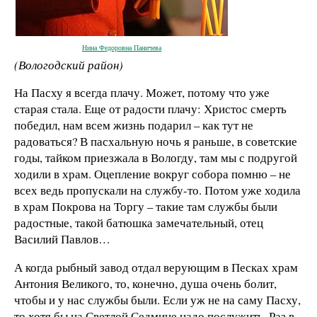
Нина Федоровна Паничева
(Вологодский район)
На Пасху я всегда плачу. Может, потому что уже
старая стала. Еще от радости плачу: Христос смерть
победил, нам всем жизнь подарил – как тут не
радоваться? В пасхальную ночь я раньше, в советские
годы, тайком приезжала в Вологду, там мы с подругой
ходили в храм. Оцепление вокруг собора помню – не
всех ведь пропускали на службу-то. Потом уже ходила
в храм Покрова на Торгу – такие там службы были
радостные, такой батюшка замечательный, отец
Василий Павлов…
А когда рыбный завод отдал верующим в Песках храм
Антония Великого, то, конечно, душа очень болит,
чтобы и у нас службы были. Если уж не на саму Пасху,
то хотя бы на Светлой Седмице надо послужить. Раз в