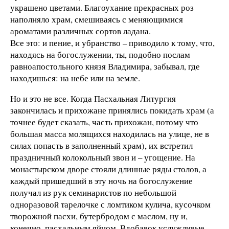
украшено цветами. Благоухание прекрасных роз
наполняло храм, смешиваясь с меняющимися
ароматами различных сортов ладана.
Все это: и пение, и убранство – приводило к тому, что,
находясь на богослужении, ты, подобно послам
равноапостольного князя Владимира, забывал, где
находишься: на небе или на земле.
Но и это не все. Когда Пасхальная Литургия
закончилась и прихожане принялись покидать храм (а
точнее будет сказать, часть прихожан, потому что
большая масса молящихся находилась на улице, не в
силах попасть в заполненный храм), их встретил
праздничный колокольный звон и – угощение. На
монастырском дворе стояли длинные ряды столов, а
каждый пришедший в эту ночь на богослужение
получал из рук семинаристов по небольшой
одноразовой тарелочке с ломтиком кулича, кусочком
творожной пасхи, бутербродом с маслом, ну и,
конечно, пасхальным яйцом. Вдобавок услужливые