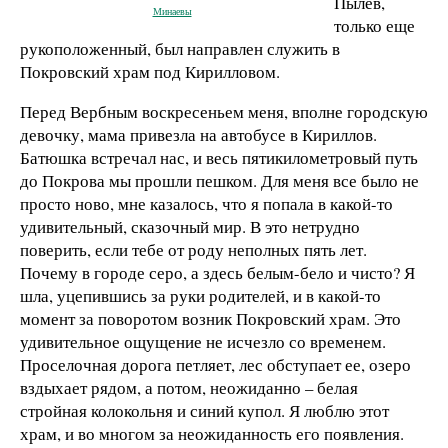
Пылёв,
Минаевы
только еще
рукоположенный, был направлен служить в
Покровский храм под Кирилловом.
Перед Вербным воскресеньем меня, вполне городскую
девочку, мама привезла на автобусе в Кириллов.
Батюшка встречал нас, и весь пятикилометровый путь
до Покрова мы прошли пешком. Для меня все было не
просто ново, мне казалось, что я попала в какой-то
удивительный, сказочный мир. В это нетрудно
поверить, если тебе от роду неполных пять лет.
Почему в городе серо, а здесь белым-бело и чисто? Я
шла, уцепившись за руки родителей, и в какой-то
момент за поворотом возник Покровский храм. Это
удивительное ощущение не исчезло со временем.
Проселочная дорога петляет, лес обступает ее, озеро
вздыхает рядом, а потом, неожиданно – белая
стройная колокольня и синий купол. Я люблю этот
храм, и во многом за неожиданность его появления.