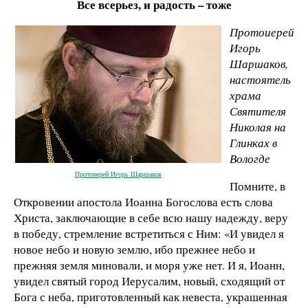
Все всерьез, и радость – тоже
Протоиерей
Игорь
Шаршаков,
настоятель
храма
Святителя
Николая на
Глинках в
Вологде
Протоиерей Игорь Шаршаков
Помните, в
Откровении апостола Иоанна Богослова есть слова
Христа, заключающие в себе всю нашу надежду, веру
в победу, стремление встретиться с Ним: «И увидел я
новое небо и новую землю, ибо прежнее небо и
прежняя земля миновали, и моря уже нет. И я, Иоанн,
увидел святый город Иерусалим, новый, сходящий от
Бога с неба, приготовленный как невеста, украшенная