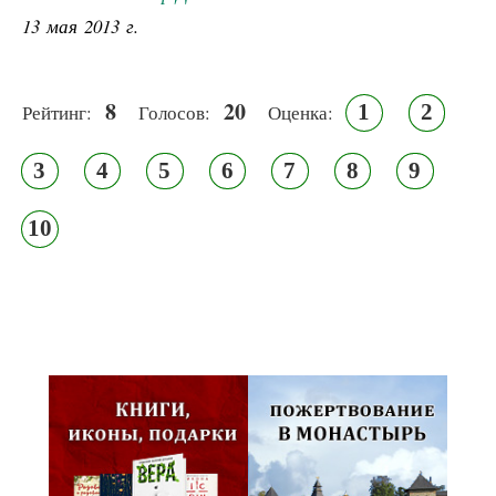
13 мая 2013 г.
8
20
1
2
Рейтинг:
Голосов:
Оценка:
3
4
5
6
7
8
9
10
Псковская митрополия,
Псково-Печерский монастырь