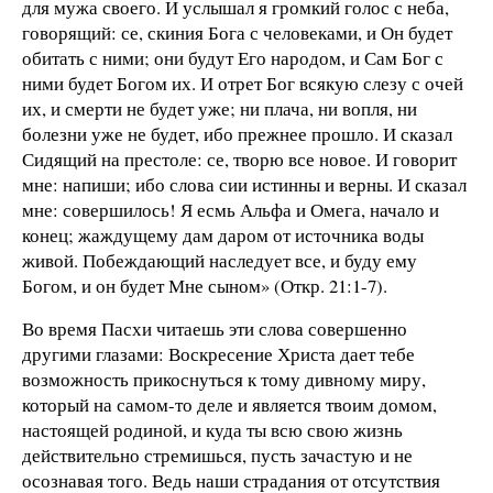
для мужа своего. И услышал я громкий голос с неба,
говорящий: се, скиния Бога с человеками, и Он будет
обитать с ними; они будут Его народом, и Сам Бог с
ними будет Богом их. И отрет Бог всякую слезу с очей
их, и смерти не будет уже; ни плача, ни вопля, ни
болезни уже не будет, ибо прежнее прошло. И сказал
Сидящий на престоле: се, творю все новое. И говорит
мне: напиши; ибо слова сии истинны и верны. И сказал
мне: совершилось! Я есмь Альфа и Омега, начало и
конец; жаждущему дам даром от источника воды
живой. Побеждающий наследует все, и буду ему
Богом, и он будет Мне сыном» (Откр. 21:1-7).
Во время Пасхи читаешь эти слова совершенно
другими глазами: Воскресение Христа дает тебе
возможность прикоснуться к тому дивному миру,
который на самом-то деле и является твоим домом,
настоящей родиной, и куда ты всю свою жизнь
действительно стремишься, пусть зачастую и не
осознавая того. Ведь наши страдания от отсутствия