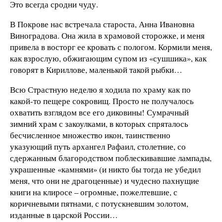
Это всегда сродни чуду.
В Покрове нас встречала староста, Анна Ивановна
Виноградова. Она жила в храмовой сторожке, и меня
привела в восторг ее кровать с пологом. Кормили меня,
как взрослую, обжигающим супом из «сушшика», как
говорят в Кириллове, маленькой такой рыбки…
Всю Страстную неделю я ходила по храму как по
какой-то пещере сокровищ. Просто не получалось
охватить взглядом все его диковины! Сумрачный
зимний храм с закоулками, в которых спряталось
бесчисленное множество икон, таинственно
указующий путь архангел Рафаил, столетние, со
сдержанным благородством поблескивавшие лампады,
украшенные «камнями» (и никто бы тогда не убедил
меня, что они не драгоценные) и чудесно пахнущие
книги на клиросе – огромные, пожелтевшие, с
коричневыми пятнами, с потускневшим золотом,
изданные в царской России…