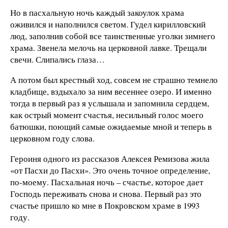
Но в пасхальную ночь каждый закоулок храма
оживился и наполнился светом. Гудел кирилловский
люд, заполнив собой все таинственные уголки зимнего
храма. Звенела мелочь на церковной лавке. Трещали
свечи. Слипались глаза…
А потом был крестный ход, совсем не страшно темнело
кладбище, вздыхало за ним весеннее озеро. И именно
тогда в первый раз я услышала и запомнила сердцем,
как острый момент счастья, несильный голос моего
батюшки, поющий самые ожидаемые мной и теперь в
церковном году слова.
Героиня одного из рассказов Алексея Ремизова жила
«от Пасхи до Пасхи». Это очень точное определение,
по-моему. Пасхальная ночь – счастье, которое дает
Господь переживать снова и снова. Первый раз это
счастье пришло ко мне в Покровском храме в 1993
году.