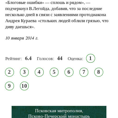
«Блоговые ошибки» — сплошь и рядом», —
подчеркнул В.Легойда, добавив, что за последние
несколько дней в связи с заявлениями протодиакона
Андрея Кураева «стольких людей облили грязью, что
диву даешься».
10 января 2014 г.
6.4
44
1
Рейтинг:
Голосов:
Оценка:
2
3
4
5
6
7
8
9
10
Псковская митрополия,
Псково-Печерский монастырь