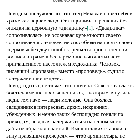
Поводом послужило то, что отец Николай повел себя в
храме как первое лицо. Стал принимать решения без
оглядки на церковную «двадцатку»
[1]
. «Двадцатка»
сопротивлялась, не осознавая курьезности своего
сопротивления: человек, не способный написать слово
«церковь» без двух ошибок, решал вопрос о стенной
росписи в храме и бесцеремонно выгонял из него
приглашенного настоятелем художника. Человек,
писавший «пропавид» вместо «проповедь», судил о
содержании последней…
Повод, однако, не то же, что причина. Советская власть
боялась именно тех священников, к которым тянулись
люди, тем паче — люди молодые. Она боялась
священников интересных, ярких, искренних,
убежденных. Именно таких беспощадно гоняли по
приходам, не давая задерживаться на одном месте —
дабы не обрастали паствой. Именно таких ставили в
вину правящим архиереям — чтоб архипастырь, не