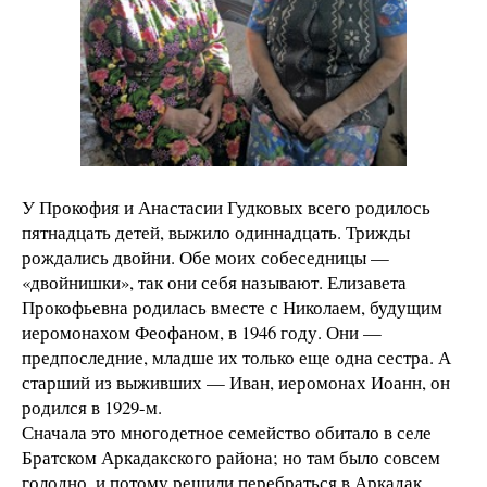
У Прокофия и Анастасии Гудковых всего родилось
пятнадцать детей, выжило одиннадцать. Трижды
рождались двойни. Обе моих собеседницы —
«двойнишки», так они себя называют. Елизавета
Прокофьевна родилась вместе с Николаем, будущим
иеромонахом Феофаном, в 1946 году. Они —
предпоследние, младше их только еще одна сестра. А
старший из выживших — Иван, иеромонах Иоанн, он
родился в 1929-м.
Сначала это многодетное семейство обитало в селе
Братском Аркадакского района; но там было совсем
голодно, и потому решили перебраться в Аркадак.