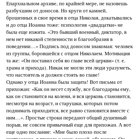
Епархиальном архиве, по крайней мере, не назовешь
разбухшим от доносов. Но круги от камней,
брошенных в свое время в отца Николая, докатывались
и до отца Иоанна тоже: психология «двадцатки» не
была еще изжита. «Это бывший военный, диктатор, в
нем нет никакой степенности и благообразия в
поведении…» Подпись под доносом знакомая: человек
из группы, боровшейся с отцом Николаем. Мотивация
та же: «Он поставил себя во главе всей церкви» (т. е.
храма и прихода). Никак не могли эти люди уразуметь,
что настоятель и должен стоять во главе!
Однако у отца Иоанна была защита! Вот письма от
прихожан: «Как он несет службу, все благодарны ему,
как он становится на колени, и вся церковь становится,
несмотря на возраст, и старушки, которых потом
поднимать приходится, все равно становятся вместе с
ним…». Простые строки передают общий душевный
порыв, не совсем привычный еще для прихожан. А вот
еще одно послание: «Мне было плохо после
экстрасенса, я пришла к нему домой, объяснила. Он