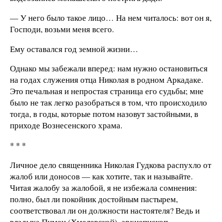
— У него было такое лицо… На нем читалось: вот он я,
Господи, возьми меня всего.
Ему оставался год земной жизни…
Однако мы забежали вперед: нам нужно остановиться
на годах служения отца Николая в родном Аркадаке.
Это печальная и непростая страница его судьбы; мне
было не так легко разобраться в том, что происходило
тогда, в годы, которые потом назовут застойными, в
приходе Вознесенского храма.
* * *
Личное дело священника Николая Гудкова распухло от
жалоб или доносов — как хотите, так и называйте.
Читая жалобу за жалобой, я не избежала сомнения:
полно, был ли покойник достойным пастырем,
соответствовал ли он должности настоятеля? Ведь и
владыка Пимен (Хмелевской), архиепископ