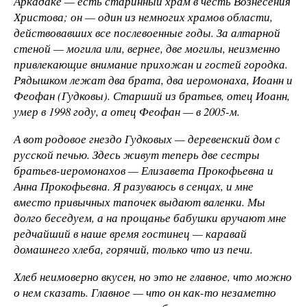
Аркадаке — есть старинный храм в честь Вознесения
Христова; он — один из немногих храмов области,
действовавших все послевоенные годы. За алтарной
стеной — могила или, вернее, две могилы, неизменно
привлекающие внимание прихожан и гостей городка.
Рядышком лежат два брата, два иеромонаха, Иоанн и
Феофан (Гудковы). Старший из братьев, отец Иоанн,
умер в 1998 году, а отец Феофан — в 2005-м.
А вот родовое гнездо Гудковых — деревенский дом с
русской печью. Здесь живут теперь две сестры
братьев-иеромонахов — Елизавета Прокофьевна и
Анна Прокофьевна. Я разуваюсь в сенцах, и мне
вместо привычных тапочек выдают валенки. Мы
долго беседуем, а на прощанье бабушки вручают мне
редчайший в наше время гостинец — каравай
домашнего хлеба, горячий, только что из печи.
Хлеб неимоверно вкусен, но это не главное, что можно
о нем сказать. Главное — что он как-то незаметно