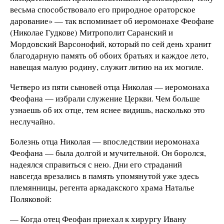
весьма способствовало его природное ораторское
дарование» — так вспоминает об иеромонахе Феофане
(Николае Гудкове) Митрополит Саранский и
Мордовский Варсонофий, который по сей день хранит
благодарную память об обоих братьях и каждое лето,
навещая малую родину, служит литию на их могиле.
Четверо из пяти сыновей отца Николая — иеромонаха
Феофана — избрали служение Церкви. Чем больше
узнаешь об их отце, тем яснее видишь, насколько это
неслучайно.
Болезнь отца Николая — впоследствии иеромонаха
Феофана — была долгой и мучительной. Он боролся,
надеялся справиться с нею. Дни его страданий
навсегда врезались в память упомянутой уже здесь
племянницы, регента аркадакского храма Наталье
Поляковой:
— Когда отец Феофан приехал к хирургу Ивану