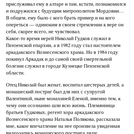
прислуживал ему в алтаре и там, кстати, познакомился
и подружился с будущим митрополитом Мордовии…
В общем, ему было с кого брать пример и на кого
опереться — одиноким в своем стремлении к вере он
себя, скорее всего, не чувствовал.
Какое-то время иерей Николай Гудков служил в
Пензенской епархии, а в 1982 году стал настоятелем
аркадакского Вознесенского храма. Но в 1984 году
покинул Аркадак и до самой своей смертельной
болезни служил в городе Кузнецке Пензенской
области.
Отец Николай был женат, воспитал шестерых детей, а
монашеский постриг был для них с супругой
Валентиной, ныне монахиней Еленой, именно тем, к
чему они осознанно шли всю жизнь. Племянница
братьев Гудковых, регент хора аркадакского
Вознесенского храма Наталья Полякова, рассказала
мне, какое впечатление на нее произвела увиденная
видеозапись монашеского пострига дяди: