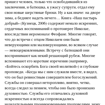
пришел человек, только что освободившийся из
заключения, и батюшка, к ужасу супруги, отдал ему
свои новые шерстяные брюки. Ну а как иначе: на дворе
зима, а бедняге надеть нечего… Книга «Наш пастырь
добрый» (Кузнецк, 2006) содержит немало искренних,
сердечных воспоминаний о протоиерее Николае,
впоследствии иеромонахе Феофане. Многие говорят,
что до встречи с отцом Николаем они были
неверующими или маловерующими, во всяком случае
— невоцерковленными. Встречу с батюшкой они
воспринимают как некий решающий рубеж. Многие
вспоминают его короткие изречения (например,
«Бойтесь оскорбить Бога своей молитвой») и глубокие
проповеди. «Когда мы с ним служили вместе, я видел,
что он был ревностным совершителем богослужений.
Службы он совершал неторопливо, внятно, четко,
всегда следил за пением, чтобы оно было пронизано
духовностью. Службы его отличались духовной
искренностью и всегда сопровождались
назидательными проникновенными проповедями, чему