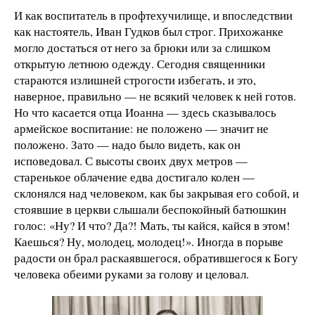
И как воспитатель в профтехучилище, и впоследствии
как настоятель, Иван Гудков был строг. Прихожанке
могло достаться от него за брюки или за слишком
открытую летнюю одежду. Сегодня священники
стараются излишней строгости избегать, и это,
наверное, правильно — не всякий человек к ней готов.
Но что касается отца Иоанна — здесь сказывалось
армейское воспитание: не положено — значит не
положено. Зато — надо было видеть, как он
исповедовал. С высоты своих двух метров —
старенькое облачение едва достигало колен —
склонялся над человеком, как бы закрывая его собой, и
стоявшие в церкви слышали беспокойный батюшкин
голос: «Ну? И что? Да?! Мать, ты кайся, кайся в этом!
Каешься? Ну, молодец, молодец!». Иногда в порыве
радости он брал раскаявшегося, обратившегося к Богу
человека обеими руками за голову и целовал.