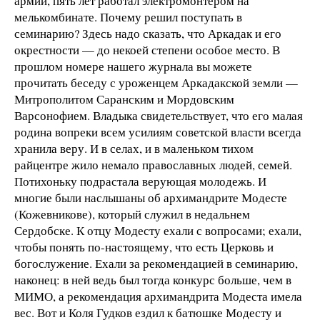
армии, пять лет работал электромонтером на
мелькомбинате. Почему решил поступать в
семинарию? Здесь надо сказать, что Аркадак и его
окрестности — до некоей степени особое место. В
прошлом номере нашего журнала вы можете
прочитать беседу с уроженцем Аркадакской земли —
Митрополитом Саранским и Мордовским
Варсонофием. Владыка свидетельствует, что его малая
родина вопреки всем усилиям советской власти всегда
хранила веру. И в селах, и в маленьком тихом
райцентре жило немало православных людей, семей.
Потихоньку подрастала верующая молодежь. И
многие были наслышаны об архимандрите Модесте
(Кожевникове), который служил в недальнем
Сердобске. К отцу Модесту ехали с вопросами; ехали,
чтобы понять по-настоящему, что есть Церковь и
богослужение. Ехали за рекомендацией в семинарию,
наконец: в ней ведь был тогда конкурс больше, чем в
МИМО, а рекомендация архимандрита Модеста имела
вес. Вот и Коля Гудков ездил к батюшке Модесту и