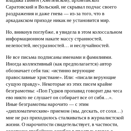
Саратовский и Вольский, не скрывал подчас своего
раздражения и даже гнева — из-за того, что в
аркадакском приходе никак не установится мир.
Но, вникнув поглубже, я увидела в этом колоссальном
информационном накате массу странностей,
нелепостей, несуразностей… и неслучайностей.
Не все письма подписаны именами и фамилиями.
Иногда коллективный (как предполагается) автор
обозначает себя так: «истинно верующие
православные христиане». Или: «писали верующие
сущую правду». Некоторые из этих писем крайне
безграмотны: «Поп Гудков пропавид говорит два чеса
ево никто не слушает он собирает все от сибя…».
Иные безграмотны нарочито — с этим
«дипломатическим» приемом (мы, дескать, от сохи…)
мне не раз приходилось сталкиваться в журналистской
жизни. О нарочитости свидетельствует, в частности,
сочетание грубейших ошибок в простых словах с