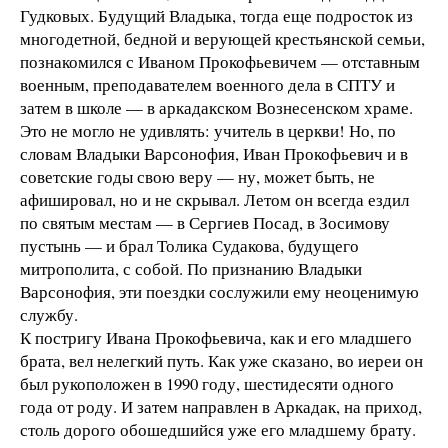
Гудковых. Будущий Владыка, тогда еще подросток из
многодетной, бедной и верующей крестьянской семьи,
познакомился с Иваном Прокофьевичем — отставным
военным, преподавателем военного дела в СПТУ и
затем в школе — в аркадакском Вознесенском храме.
Это не могло не удивлять: учитель в церкви! Но, по
словам Владыки Варсонофия, Иван Прокофьевич и в
советские годы свою веру — ну, может быть, не
афишировал, но и не скрывал. Летом он всегда ездил
по святым местам — в Сергиев Посад, в Зосимову
пустынь — и брал Толика Судакова, будущего
митрополита, с собой. По признанию Владыки
Варсонофия, эти поездки сослужили ему неоценимую
службу.
К постригу Ивана Прокофьевича, как и его младшего
брата, вел нелегкий путь. Как уже сказано, во иереи он
был рукоположен в 1990 году, шестидесяти одного
года от роду. И затем направлен в Аркадак, на приход,
столь дорого обошедшийся уже его младшему брату.