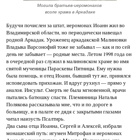
Могила братьев-иеромонахов 
возле храма в Аркадаке
Будучи почислен за штат, иеромонах Иоанн жил во
Владимирской области, но периодически навещал
родной Аркадак. Уроженец аркадакской Малиновки
Владыка Варсонофий тоже не забывал — как и по сей
день не забывает — родные места. Летом 1998 года он
в очередной раз служил в малиновском храме во имя
святой мученицы Параскевы Пятницы. Ему нужна
была помощь, и отец Иоанн, бывший тут же, принялся
исповедовать прихожан. И вдруг рухнул — прямо у
аналоя. Инсульт. Смерть не была мгновенной, врачи
пытались батюшку спасти. Племянница Наталья
Полякова рассказывала мне, что и по дороге в
больницу, и в палате ее дядя с закрытыми глазами
читал наизусть Псалтирь.
Два сына отца Иоанна, Сергей и Алексей, избрали
монашеский путь: игумен Митрофан и иеромонах