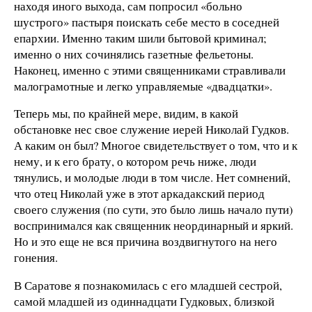
находя иного выхода, сам попросил «больно
шустрого» пастыря поискать себе место в соседней
епархии. Именно таким шили бытовой криминал;
именно о них сочинялись газетные фельетоны.
Наконец, именно с этими священниками стравливали
малограмотные и легко управляемые «двадцатки».
Теперь мы, по крайней мере, видим, в какой
обстановке нес свое служение иерей Николай Гудков.
А каким он был? Многое свидетельствует о том, что и к
нему, и к его брату, о котором речь ниже, люди
тянулись, и молодые люди в том числе. Нет сомнений,
что отец Николай уже в этот аркадакский период
своего служения (по сути, это было лишь начало пути)
воспринимался как священник неординарный и яркий.
Но и это еще не вся причина воздвигнутого на него
гонения.
В Саратове я познакомилась с его младшей сестрой,
самой младшей из одиннадцати Гудковых, близкой