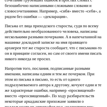
безошибочно написанными сложными словами и
словосочетаниями. Например, «сибя» вместо «себя», а
рядом без ошибки — «декларация».
Письма от лица приходского старосты, судя по всему
действительно необразованного человека, написаны
несколькими разными почерками. А в напечатанной на
машинке докладной записке на имя правящего
архиерея тот же староста сообщает, что с письмами-то
он в принципе согласен, но сам от своего имени писать
никого никогда не просил.
Напротив того, послания, подписанные разными
именами, написаны одним и тем же почерком. При
этом из письма в письмо, то есть от одного
подразумеваемого автора к другому, кочуют одни и те
же характерные ошибки, например «просвищенай»
вместо «преосвященный». По ходу разбирательств
некоторые аркадакские прихожане заявили о
поддельности их автографов под «коллективными»