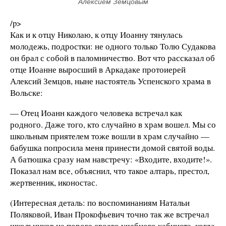
Алексием Земцовым
/p>
Как и к отцу Николаю, к отцу Иоанну тянулась
молодежь, подростки: не одного только Толю Судакова
он брал с собой в паломничество. Вот что рассказал об
отце Иоанне выросший в Аркадаке протоиерей
Алексий Земцов, ныне настоятель Успенского храма в
Вольске:
— Отец Иоанн каждого человека встречал как
родного. Даже того, кто случайно в храм вошел. Мы со
школьным приятелем тоже вошли в храм случайно —
бабушка попросила меня принести домой святой воды.
А батюшка сразу нам навстречу: «Входите, входите!».
Показал нам все, объяснил, что такое алтарь, престол,
жертвенник, иконостас.
(Интересная деталь: по воспоминаниям Натальи
Поляковой, Иван Прокофьевич точно так же встречал
школьников на пороге своего учебного кабинета, когда