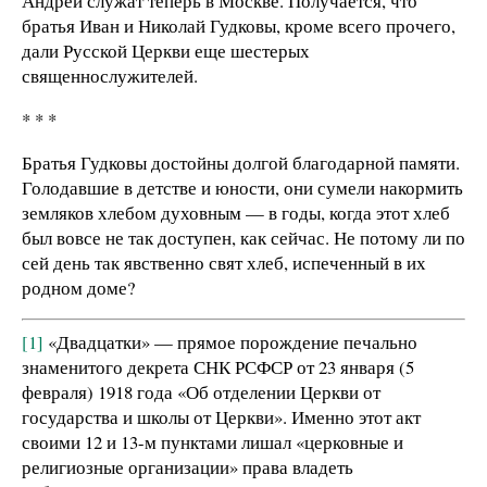
Андрей служат теперь в Москве. Получается, что
братья Иван и Николай Гудковы, кроме всего прочего,
дали Русской Церкви еще шестерых
священнослужителей.
* * *
Братья Гудковы достойны долгой благодарной памяти.
Голодавшие в детстве и юности, они сумели накормить
земляков хлебом духовным — в годы, когда этот хлеб
был вовсе не так доступен, как сейчас. Не потому ли по
сей день так явственно свят хлеб, испеченный в их
родном доме?
[1]
«Двадцатки» — прямое порождение печально
знаменитого декрета СНК РСФСР от 23 января (5
февраля) 1918 года «Об отделении Церкви от
государства и школы от Церкви». Именно этот акт
своими 12 и 13-м пунктами лишал «церковные и
религиозные организации» права владеть