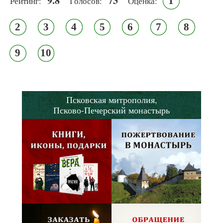
9.8
73
1
Рейтинг:
Голосов:
Оценка:
2
3
4
5
6
7
8
9
10
Псковская митрополия,
Псково-Печерский монастырь