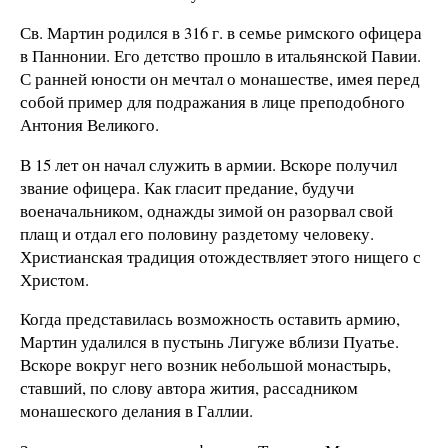
Св. Мартин родился в 316 г. в семье римского офицера
в Паннонии. Его детство прошло в итальянской Павии.
С ранней юности он мечтал о монашестве, имея перед
собой пример для подражания в лице преподобного
Антония Великого.
В 15 лет он начал служить в армии. Вскоре получил
звание офицера. Как гласит предание, будучи
военачальником, однажды зимой он разорвал свой
плащ и отдал его половину раздетому человеку.
Христианская традиция отождествляет этого нищего с
Христом.
Когда представилась возможность оставить армию,
Мартин удалился в пустынь Лигуже вблизи Пуатье.
Вскоре вокруг него возник небольшой монастырь,
ставший, по слову автора жития, рассадником
монашеского делания в Галлии.