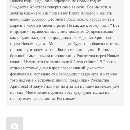
Нового года . Ведь само определение Новый год от
Рождества Христова говорит само за себя . Все мы хотим
любить ближнего как призывает Иисус Христос и желать
всем людям доброго. Это мечта Российского народа жить в
мире и в любви в своей стране. Но как же к этому идти ? Вот
и прздники православные этому помогают.Я представляю
какое будет настроение праздновать Рождество Христово
перед Новым годом ! Многие люди будут приобщены к этому
празднику и задумаются о Боге о его заповедях ! В этом
большой смысл начала празднования Рождества перед Новым
годом . Изменится сознание людей.А что сейчас ? В России
отдыхая столько дней народ православный уже устал
физически и морально от новогодних праздников и нет уже
того подъема к встрече главного праздника - Рождества
Христова! И задуматься кто ты и зачем пришел на землю уже
нет сил .Мое мнение перенести эту дату будет только на
пользу всем павославным Россиянам!