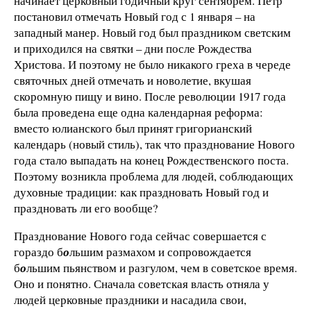
начинает церковный годичный круг сентябрем. Петр
постановил отмечать Новый год с 1 января – на
западный манер. Новый год был праздником светским
и приходился на святки – дни после Рождества
Христова. И поэтому не было никакого греха в череде
святочных дней отмечать и новолетие, вкушая
скоромную пищу и вино. После революции 1917 года
была проведена еще одна календарная реформа:
вместо юлианского был принят григорианский
календарь (новый стиль), так что празднование Нового
года стало выпадать на конец Рождественского поста.
Поэтому возникла проблема для людей, соблюдающих
духовные традиции: как праздновать Новый год и
праздновать ли его вообще?
Празднование Нового года сейчас совершается с
гораздо б
о
льшим размахом и сопровождается
б
о
льшим пьянством и разгулом, чем в советское время.
Оно и понятно. Сначала советская власть отняла у
людей церковные праздники и насадила свои,