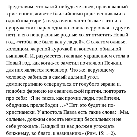
Представим, что какой-нибудь человек, православный
христианин, живет с ближайшими родственниками в
одной квартире (а ведь очень часто бывает, что и в
супружеских парах одна половина верующая, а другая
нет), и его нецерковные родные хотят отметить Новый
год, «чтобы все было как у людей». С салатом оливье,
холодцом, жареной курочкой и, конечно, обильной
выпивкой. И, разумеется, главным украшением стола в
Новый год, как когда-то заметил почтальон Печкин,
для них является телевизор. Что же, верующему
человеку забиться в самый дальний угол,
демонстративно отвернуться от голубого экрана и,
подобно фарисею из евангельской притчи, повторять
про себя: «Я не таков, как прочие люди, грабители,
обидчики, прелюбодеи…»? Нет, это будет не по-
христиански. У апостола Павла есть такие слова: «Мы,
сильные, должны сносить немощи бессильных и не
себе угождать. Каждый из нас должен угождать
ближнему, во благо, к назиданию» (Рим. 15: 1–2).