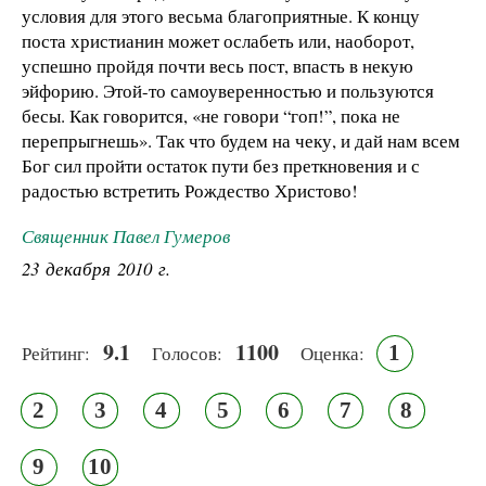
условия для этого весьма благоприятные. К концу
поста христианин может ослабеть или, наоборот,
успешно пройдя почти весь пост, впасть в некую
эйфорию. Этой-то самоуверенностью и пользуются
бесы. Как говорится, «не говори “гоп!”, пока не
перепрыгнешь». Так что будем на чеку, и дай нам всем
Бог сил пройти остаток пути без преткновения и с
радостью встретить Рождество Христово!
Священник Павел Гумеров
23 декабря 2010 г.
9.1
1100
1
Рейтинг:
Голосов:
Оценка:
2
3
4
5
6
7
8
9
10