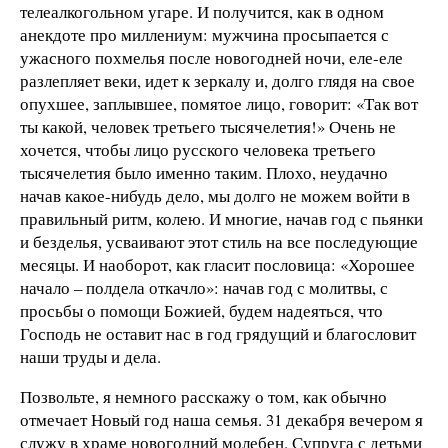
телеалкогольном угаре. И получится, как в одном
анекдоте про миллениум: мужчина просыпается с
ужасного похмелья после новогодней ночи, еле-еле
разлепляет веки, идет к зеркалу и, долго глядя на свое
опухшее, заплывшее, помятое лицо, говорит: «Так вот
ты какой, человек третьего тысячелетия!» Очень не
хочется, чтобы лицо русского человека третьего
тысячелетия было именно таким. Плохо, неудачно
начав какое-нибудь дело, мы долго не можем войти в
правильный ритм, колею. И многие, начав год с пьянки
и безделья, усваивают этот стиль на все последующие
месяцы. И наоборот, как гласит пословица: «Хорошее
начало – полдела откачло»: начав год с молитвы, с
просьбы о помощи Божией, будем надеяться, что
Господь не оставит нас в год грядущий и благословит
наши труды и дела.
Позвольте, я немного расскажу о том, как обычно
отмечает Новый год наша семья. 31 декабря вечером я
служу в храме новогодний молебен. Супруга с детьми