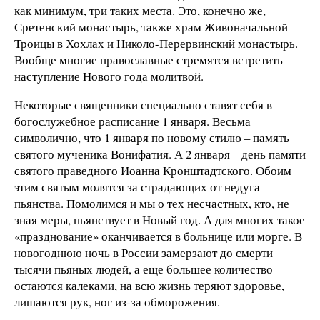
как минимум, три таких места. Это, конечно же,
Сретенский монастырь, также храм Живоначальной
Троицы в Хохлах и Николо-Перервинский монастырь.
Вообще многие православные стремятся встретить
наступление Нового года молитвой.
Некоторые священники специально ставят себя в
богослужебное расписание 1 января. Весьма
символично, что 1 января по новому стилю – память
святого мученика Вонифатия. А 2 января – день памяти
святого праведного Иоанна Кронштадтского. Обоим
этим святым молятся за страдающих от недуга
пьянства. Помолимся и мы о тех несчастных, кто, не
зная меры, пьянствует в Новый год. А для многих такое
«празднование» оканчивается в больнице или морге. В
новогоднюю ночь в России замерзают до смерти
тысячи пьяных людей, а еще большее количество
остаются калеками, на всю жизнь теряют здоровье,
лишаются рук, ног из-за обморожения.