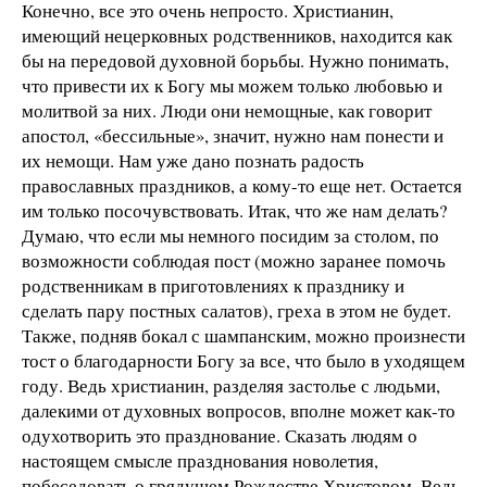
Конечно, все это очень непросто. Христианин,
имеющий нецерковных родственников, находится как
бы на передовой духовной борьбы. Нужно понимать,
что привести их к Богу мы можем только любовью и
молитвой за них. Люди они немощные, как говорит
апостол, «бессильные», значит, нужно нам понести и
их немощи. Нам уже дано познать радость
православных праздников, а кому-то еще нет. Остается
им только посочувствовать. Итак, что же нам делать?
Думаю, что если мы немного посидим за столом, по
возможности соблюдая пост (можно заранее помочь
родственникам в приготовлениях к празднику и
сделать пару постных салатов), греха в этом не будет.
Также, подняв бокал с шампанским, можно произнести
тост о благодарности Богу за все, что было в уходящем
году. Ведь христианин, разделяя застолье с людьми,
далекими от духовных вопросов, вполне может как-то
одухотворить это празднование. Сказать людям о
настоящем смысле празднования новолетия,
побеседовать о грядущем Рождестве Христовом. Ведь