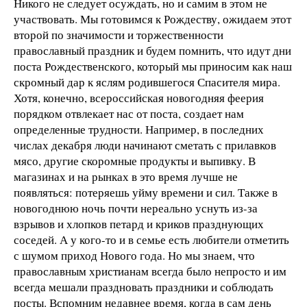
Никого не следует осуждать, но и самим в этом не
участвовать. Мы готовимся к Рождеству, ожидаем этот
второй по значимости и торжественности
православный праздник и будем помнить, что идут дни
поста Рождественского, который мы приносим как наш
скромный дар к яслям родившегося Спасителя мира.
Хотя, конечно, всероссийская новогодняя феерия
порядком отвлекает нас от поста, создает нам
определенные трудности. Например, в последних
числах декабря люди начинают сметать с прилавков
мясо, другие скоромные продукты и выпивку. В
магазинах и на рынках в это время лучше не
появляться: потеряешь уйму времени и сил. Также в
новогоднюю ночь почти нереально уснуть из-за
взрывов и хлопков петард и криков празднующих
соседей. А у кого-то и в семье есть любители отметить
с шумом приход Нового года. Но мы знаем, что
православным христианам всегда было непросто и им
всегда мешали праздновать праздники и соблюдать
посты. Вспомним недавнее время, когда в сам день