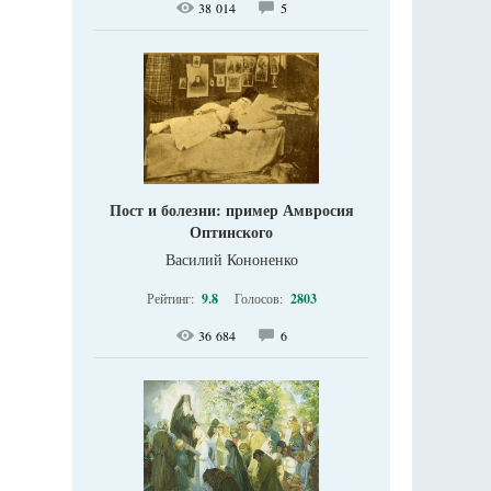
38 014
5
Пост и болезни: пример Амвросия
Оптинского
Василий Кононенко
Рейтинг:
9.8
Голосов:
2803
36 684
6