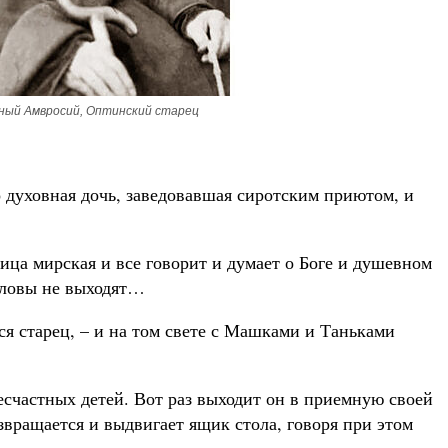
ный Амвросий, Оптинский старец
 духовная дочь, заведовавшая сиротским приютом, и
ица мирская и все говорит и думает о Боге и душевном
оловы не выходят…
лся старец, – и на том свете с Машками и Таньками
есчастных детей. Вот раз выходит он в приемную своей
озвращается и выдвигает ящик стола, говоря при этом