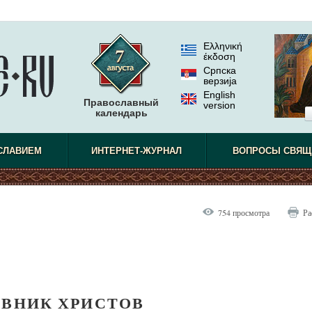
Ελληνική
έκδοση
Српска
верзиjа
English
Православный
version
календарь
СЛАВИЕМ
ИНТЕРНЕТ-ЖУРНАЛ
ВОПРОСЫ СВЯЩ
754 просмотра
Ра
ВНИК ХРИСТОВ