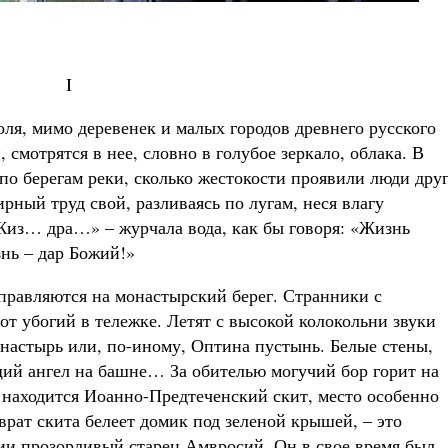
I
поля, мимо деревенек и малых городов древнего русского
 смотрятся в нее, словно в голубое зеркало, облака. В
по берегам реки, сколько жестокости проявили люди друг
рный труд свой, разливаясь по лугам, неся влагу
з… дра…» – журчала вода, как бы говоря: «Жизнь
нь – дар Божий!»
еправляются на монастырский берег. Странники с
 убогий в тележке. Летят с высокой колокольни звуки
онастырь или, по-иному, Оптина пустынь. Белые стены,
щий ангел на башне… За обителью могучий бор горит на
, находится Иоанно-Предтеченский скит, место особенно
рат скита белеет домик под зеленой крышей, – это
сии прозорливый старец Амвросий. Он в свое время был