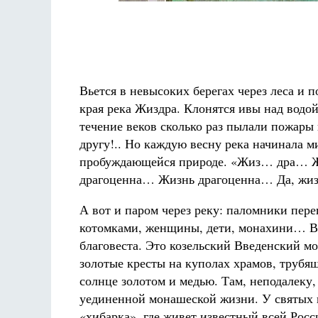
Вьется в невысоких берегах через леса и 
края река Жиздра. Клонятся ивы над водой,
течение веков сколько раз пылали пожары 
другу!.. Но каждую весну река начинала ми
пробуждающейся природе. «Жиз… дра… Жи
драгоценна… Жизнь драгоценна… Да, жиз
А вот и паром через реку: паломники пер
котомками, женщины, дети, монахини… Вот
благовеста. Это козельский Введенский м
золотые кресты на куполах храмов, трубя
солнце золотом и медью. Там, неподалеку
уединенной монашеской жизни. У святых в
«хибарка», где живет известный всей Рос