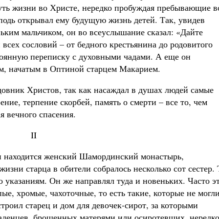
уть жизни во Христе, нередко пробуждая пребывающие в
подь открывал ему будущую жизнь детей. Так, увидев
ьким мальчиком, он во всеуслышание сказал: «Дайте
всех сословий – от бедного крестьянина до родовитого
тоянную переписку с духовными чадами. А еще он
ом, начатым в Оптиной старцем Макарием.
вник Христов, так как насаждал в душах людей самые
ние, терпение скорбей, память о смерти – все то, чем
 вечного спасения.
II
и находится женский Шамординский монастырь,
изни старца в обители собралось несколько сот сестер.
го указаниям. Он же направлял туда и новеньких. Часто э
е, хромые, чахоточные, то есть такие, которые не могл
троил старец и дом для девочек-сирот, за которыми
денцев, брошенных матерями или осиротевших, нередк