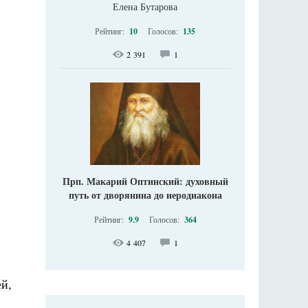
Елена Бутарова
Рейтинг:
10
Голосов:
135
2 391
1
Прп. Макарий Оптинский: духовный
путь от дворянина до иеродиакона
Рейтинг:
9.9
Голосов:
364
4 407
1
й,