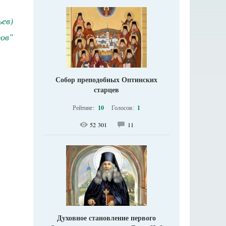
ев)
ов"
Собор преподобных Оптинских
старцев
Рейтинг:
10
Голосов:
1
52 301
11
Духовное становление первого