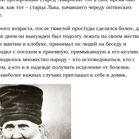
, как тот – старца Льва, начавшего череду оптинских
е.
ого возраста, после тяжелой простуды сделался болен, д
же днем он вынужден был подолгу лежать на своем жестк
 в мантии и клобуке, принимал он людей на беседу и
ходил с посохом в приемную, примыкавшую к его келлии
ходилось множество народу – кто исповедоваться, кто с
ем, а кто и в надежде получить исцеление от болезни.
наиболее важных случаях приглашал к себе в домик.