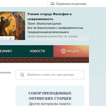
Подписаться на рассылку
Учение старца Филофея и
современность
Прот. Владислав Цыпин
Все ли благополучно с приверженностью
традиционным религиозным и
нравственным ценностям, на страже
которых призван стоять Третий Рим, в
современной России?
ЕННИКУ
НОВОСТИ
МЕДИА
спечатать
СОБОР ПРЕПОДОБНЫХ
ОПТИНСКИХ СТАРЦЕВ
Другие материалы сюжета: