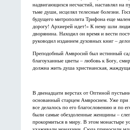
надвигающихся несчастий, наставлял на п
тьме души, исцелял телесные болезни. Гос
будущего митрополита Трифона еще мален
дорогу! Архиерей идет!» К нему шли люди 
дворянина. Находил он время и вести пос
руководил изданием духовных книг – дел
Преподобный Амвросий был истинный садо
благоуханные цветы – любовь к Богу, смире
должна жить душа христианская, жаждущая
В двенадцати верстах от Оптиной пустын
основанный старцем Амвросием. Уже при ж
все делалось по его благословению и по е
были самые обездоленные женщины – слепы
прокормиться в миру. В этом монастыре ус
ухаживали монахини. Сюда приносили мла