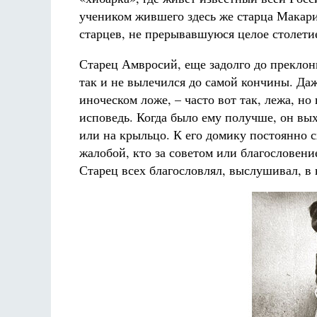
учеником жившего здесь же старца Макария
старцев, не прерывавшуюся целое столети
Старец Амвросий, еще задолго до преклонн
так и не вылечился до самой кончины. Да
иноческом ложе, – часто вот так, лежа, но
исповедь. Когда было ему получше, он вы
или на крыльцо. К его домику постоянно с
жалобой, кто за советом или благословени
Старец всех благословлял, выслушивал, в 