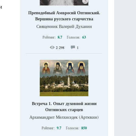
и
Преподобный Амвросий Оптинский.
Вершина русского старчества
Священник Валерий Духанин
Рейтинг:
8.7
Голосов:
63
2 298
1
Встреча 1. Опыт духовной жизни
Оптинских старцев
Архимандрит Мелхиседек (Артюхин)
Рейтинг:
9.7
Голосов:
850