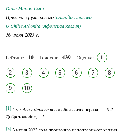
Оана Мария Смок
Превела с румынского
Зинаида Пейкова
O Chilie Athonită (Афонская келлия)
16 июня 2023 г.
10
439
1
Рейтинг:
Голосов:
Оценка:
2
3
4
5
6
7
8
9
10
[1]
См.:
Аввы Фалассия
о любви сотня первая, гл. 5 //
Добротолюбие, т. 3.
[2]
3 июня 2023 года произошло непоправимое: келлия