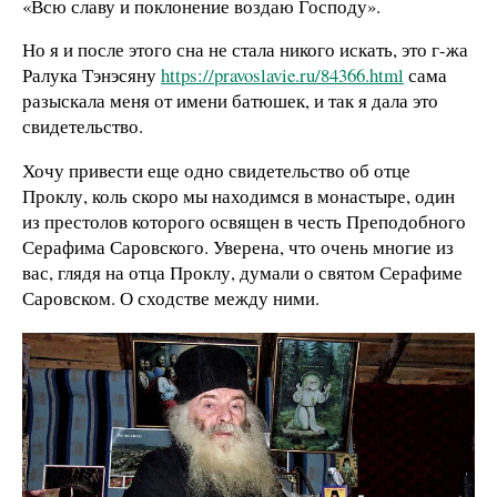
«Всю славу и поклонение воздаю Господу».
Но я и после этого сна не стала никого искать, это г-жа
Ралука Тэнэсяну
https://pravoslavie.ru/84366.html
сама
разыскала меня от имени батюшек, и так я дала это
свидетельство.
Хочу привести еще одно свидетельство об отце
Проклу, коль скоро мы находимся в монастыре, один
из престолов которого освящен в честь Преподобного
Серафима Саровского. Уверена, что очень многие из
вас, глядя на отца Проклу, думали о святом Серафиме
Саровском. О сходстве между ними.