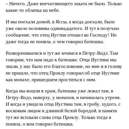
– Ничего. Даже впечатляющего заката не было. Только
какие-то облачка на небе.
И мы поехали домой, в Яссы, а когда доехали, было
уже около половины одиннадцатого. И тут я получаю
сообщение, что отец Иустин отошел ко Господу! Но
даже тогда не поняла, о чем говорил батюшка.
Разворачиваемся и тут же мчимся в Петру-Водэ. Там
говорим, что нам надо к батюшке. Отца Иустина мы
знали, у нас было его благословение, но мне и в голову
не пришло, что отец Проклу говорил об отце Иустине
как монахе, пришедшем проститься с ним.
Когда мы вошли в храм, батюшка уже лежал там, в
Петру-Водэ, наверху, у монахов, и начиналась утреня.
И когда я увидела отца Иустина там, в гробу, худого, с
восковым лицом и длинной белой бородой, в памяти
тут же всплыли слова отца Проклу. Только тогда я
поняла, о ком говорил батюшка.