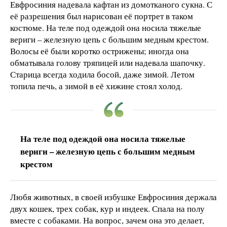
Евфросиния надевала кафтан из домотканого сукна. С
её разрешения был нарисован её портрет в таком
костюме. На теле под одеждой она носила тяжелые
вериги – железную цепь с большим медным крестом.
Волосы её были коротко острижены; иногда она
обматывала голову тряпицей или надевала шапочку.
Старица всегда ходила босой, даже зимой. Летом
топила печь, а зимой в её хижине стоял холод.
На теле под одеждой она носила тяжелые
вериги – железную цепь с большим медным
крестом
Любя животных, в своей избушке Евфросиния держала
двух кошек, трех собак, кур и индеек. Спала на полу
вместе с собаками. На вопрос, зачем она это делает,