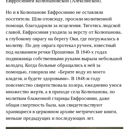
Евфросинией Колюпановской (Алексинской).
Но и в Колюпанове Евфросинию не оставляли
посетители. Шли отовсюду, просили молитвенной
помощи, благодарили за исцеления. Тяготясь людской
славой, Евфросиния уходила за версту от Колюпанова,
к глубокому оврагу на берегу Оки, где погружалась в
молитву. По дну оврага протекал ручеек, известный
под названием речки Прошенки. В 1840-х годах
подвижница собственными руками вырыла небольшой
колодец. Когда больные обращались к ней за
помощью, говорила им: «Берите воду из моего
кладезя, и будете здоровыми». В 1848-м году
повсеместно свирепствовала холера, ежедневно унося
множество жертв, а в приходе села Колюпанова, по
молитвам блаженной старицы Евфросинии, даже
общая смертность была, как свидетельствуют
хранящиеся в церковном архиве метрические книги,
меньше предыдущих и последующих лет.