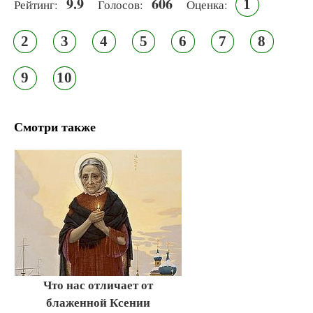
9.9
606
1
Рейтинг:
Голосов:
Оценка:
2
3
4
5
6
7
8
9
10
Смотри также
Что нас отличает от
блаженной Ксении