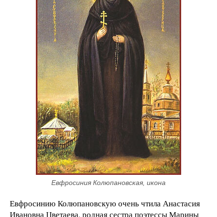
Евфросиния Колюпановская, икона
Евфросинию Колюпановскую очень чтила Анастасия
Ивановна Цветаева, родная сестра поэтессы Марины