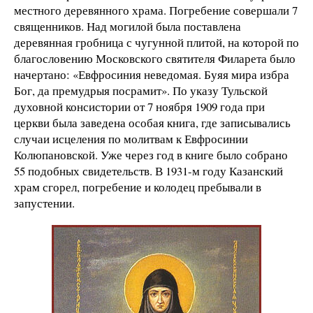
местного деревянного храма. Погребение совершали 7
священников. Над могилой была поставлена
деревянная гробница с чугунной плитой, на которой по
благословению Московского святителя Филарета было
начертано: «Евфросиния неведомая. Буяя мира избра
Бог, да премудрыя посрамит». По указу Тульской
духовной консистории от 7 ноября 1909 года при
церкви была заведена особая книга, где записывались
случаи исцеления по молитвам к Евфросинии
Колюпановской. Уже через год в книге было собрано
55 подобных свидетельств. В 1931-м году Казанский
храм сгорел, погребение и колодец пребывали в
запустении.