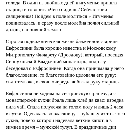
голода. В один из знойных дней к игуменье пришла
старица и говорит: «Чего сидишь? Сейчас зови
священника! Пойдем в поле молиться!» Игуменья
повиновалась, и сразу после молебна полил сильный
дождь, напоивший землю.
Строгая подвижническая жизнь блаженной старицы
Евфросинии была хорошо известна и Московскому
Митрополиту Филарету (Дроздову), который, посещая
Серпуховской Владычний монастырь, подолгу
беседовал с Евфросинией. Когда она принимала у него
благословение, то благоговейно целовала его руку;
святитель же, в свою очередь, лобызал руку старицы.
Евфросиния не ходила на сестринскую трапезу, а с
монастырской кухни брала лишь хлеб да квас; изредка
пила чай. Спала полулежа на голом полу и лишь 2 часа
в сутки. Одевалась во власяницу – рубашку из толстого
сукна, поверх которой надевала ветхий капот, а в
зимнее время – мужской тулуп. В праздничные дни