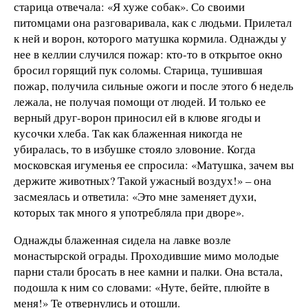
старица отвечала: «Я хуже собак». Со своими
питомцами она разговаривала, как с людьми. Прилетал
к ней и ворон, которого матушка кормила. Однажды у
нее в келлии случился пожар: кто-то в открытое окно
бросил горящий пук соломы. Старица, тушившая
пожар, получила сильные ожоги и после этого 6 недель
лежала, не получая помощи от людей. И только ее
верный друг-ворон приносил ей в клюве ягоды и
кусочки хлеба. Так как блаженная никогда не
убиралась, то в избушке стояло зловоние. Когда
московская игуменья ее спросила: «Матушка, зачем вы
держите животных? Такой ужасный воздух!» – она
засмеялась и ответила: «Это мне заменяет духи,
которых так много я употребляла при дворе».
Однажды блаженная сидела на лавке возле
монастырской ограды. Проходившие мимо молодые
парни стали бросать в нее камни и палки. Она встала,
подошла к ним со словами: «Нуте, бейте, плюйте в
меня!» Те отвернулись и отошли.