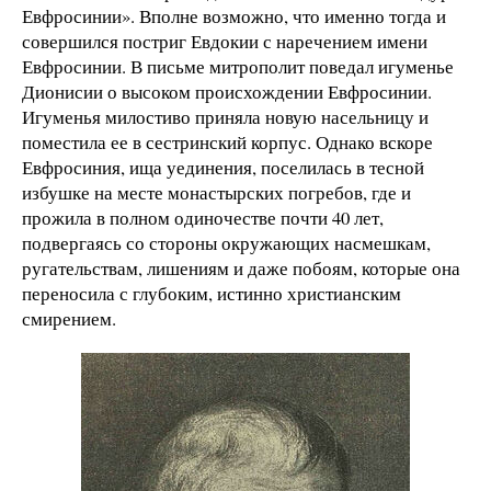
Евфросинии». Вполне возможно, что именно тогда и
совершился постриг Евдокии с наречением имени
Евфросинии. В письме митрополит поведал игуменье
Дионисии о высоком происхождении Евфросинии.
Игуменья милостиво приняла новую насельницу и
поместила ее в сестринский корпус. Однако вскоре
Евфросиния, ища уединения, поселилась в тесной
избушке на месте монастырских погребов, где и
прожила в полном одиночестве почти 40 лет,
подвергаясь со стороны окружающих насмешкам,
ругательствам, лишениям и даже побоям, которые она
переносила с глубоким, истинно христианским
смирением.