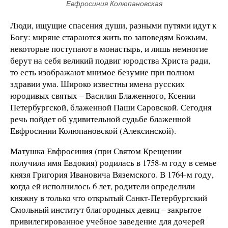
Евфросиния Колюпановская
Люди, ищущие спасения души, разными путями идут к
Богу: миряне стараются жить по заповедям Божьим,
некоторые поступают в монастырь, и лишь немногие
берут на себя великий подвиг юродства Христа ради,
то есть изображают мнимое безумие при полном
здравии ума. Широко известны имена русских
юродивых святых – Василия Блаженного, Ксении
Петербургской, блаженной Паши Саровской. Сегодня
речь пойдет об удивительной судьбе блаженной
Евфросинии Колюпановской (Алексинской).
Матушка Евфросиния (при Святом Крещении
получила имя Евдокия) родилась в 1758-м году в семье
князя Григория Ивановича Вяземского. В 1764-м году,
когда ей исполнилось 6 лет, родители определили
княжну в только что открытый Санкт-Петербургский
Смольный институт благородных девиц – закрытое
привилегированное учебное заведение для дочерей