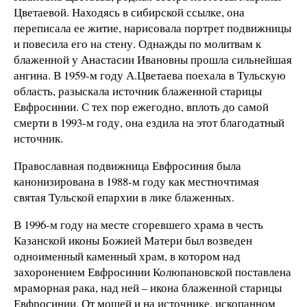
Цветаевой. Находясь в сибирской ссылке, она
переписала ее житие, нарисовала портрет подвижницы
и повесила его на стену. Однажды по молитвам к
блаженной у Анастасии Ивановны прошла сильнейшая
ангина. В 1959-м году А.Цветаева поехала в Тульскую
область, разыскала источник блаженной старицы
Евфросинии. С тех пор ежегодно, вплоть до самой
смерти в 1993-м году, она ездила на этот благодатный
источник.
Православная подвижница Евфросиния была
канонизирована в 1988-м году как местночтимая
святая Тульской епархии в лике блаженных.
В 1996-м году на месте сгоревшего храма в честь
Казанской иконы Божией Матери был возведен
одноименный каменный храм, в котором над
захоронением Евфросинии Колюпановской поставлена
мраморная рака, над ней – икона блаженной старицы
Евфросинии. От мощей и на источнике, ископанном