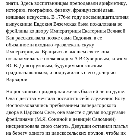
знати. Здесь воспитанницам преподавали арифметику,
историю, географию, физику, французский язык,
изящные искусства. В 1776-м году восемнадцатилетняя
выпускница Евдокия Вяземская была пожалована во
фрейлины ко двору Императрицы Екатерины Великой.
Как рассказывала позже сама Евдокия, в ее
обязанности входило «развлекать скуку
Императрицы». Вращаясь в высшем свете, она
познакомилась с полководцем А.В.Суворовым, князем
Ю. В. Долгоруковым, будущим московским
градоначальником, и подружилась с его дочерью
Варварой.
Но роскошная придворная жизнь была ей не по душе.
Она с детства мечтала посвятить себя служению Богу.
Воспользовавшись пребыванием императорского
двора в Царском Селе, она вместе с двумя подругами-
фрейлинами (М.Я. Сониной и девицей Саломией)
инсценировала свою смерть. Девушки оставили платья
на берегу одного из царскосельских прудов, чтобы их