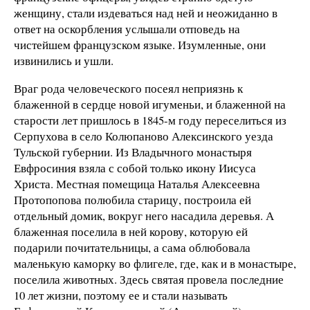
женщину, стали издеваться над ней и неожиданно в
ответ на оскорбления услышали отповедь на
чистейшем французском языке. Изумленные, они
извинились и ушли.
Враг рода человеческого посеял неприязнь к
блаженной в сердце новой игуменьи, и блаженной на
старости лет пришлось в 1845-м году переселиться из
Серпухова в село Колюпаново Алексинского уезда
Тульской губернии. Из Владычного монастыря
Евфросиния взяла с собой только икону Иисуса
Христа. Местная помещица Наталья Алексеевна
Протопопова полюбила старицу, построила ей
отдельный домик, вокруг него насадила деревья. А
блаженная поселила в ней корову, которую ей
подарили почитательницы, а сама облюбовала
маленькую каморку во флигеле, где, как и в монастыре,
поселила животных. Здесь святая провела последние
10 лет жизни, поэтому ее и стали называть