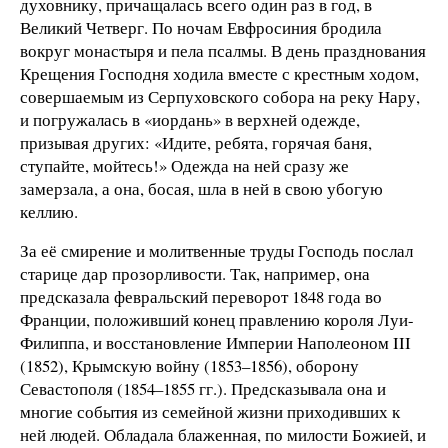
духовнику, причащалась всего один раз в год, в
Великий Четверг. По ночам Евфросиния бродила
вокруг монастыря и пела псалмы. В день празднования
Крещения Господня ходила вместе с крестным ходом,
совершаемым из Серпуховского собора на реку Нару,
и погружалась в «иордань» в верхней одежде,
призывая других: «Идите, ребята, горячая баня,
ступайте, мойтесь!» Одежда на ней сразу же
замерзала, а она, босая, шла в ней в свою убогую
келлию.
За её смирение и молитвенные труды Господь послал
старице дар прозорливости. Так, например, она
предсказала февральский переворот 1848 года во
Франции, положивший конец правлению короля Луи-
Филиппа, и восстановление Империи Наполеоном III
(1852), Крымскую войну (1853–1856), оборону
Севастополя (1854–1855 гг.). Предсказывала она и
многие события из семейной жизни приходивших к
ней людей. Обладала блаженная, по милости Божией, и