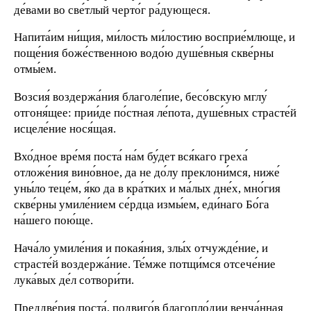
де́вами во све́тлый черто́г ра́дующеся.
Напита́им ни́щия, ми́лость ми́лостию восприе́млюще, и
поще́ния боже́ственною водо́ю душе́вныя скве́рны
отмы́ем.
Возсия́ воздержа́ния благоле́пие, бесо́вскую мглу́
отгоня́щее: прии́де по́стная ле́пота, душе́вных страсте́й
исцеле́ние нося́щая.
Вхо́дное вре́мя поста́ на́м бу́дет вся́каго греха́
отложе́ния вино́вное, да не до́лу преклони́мся, ниже́
уны́ло теце́м, я́ко да в кра́тких и ма́лых дне́х, мно́гия
скве́рны умиле́нием се́рдца измы́ем, еди́наго Бо́га
на́шего пою́ще.
Нача́ло умиле́ния и покая́ния, злы́х отчужде́ние, и
страсте́й воздержа́ние. Те́мже потщи́мся отсече́ние
лука́вых де́л сотвори́ти.
Преддве́рия поста́, подвиго́в благопло́дии венча́нная