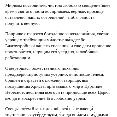
Ми́рным постоя́нием, чи́стою любо́вью свяще́ннейшее
вре́мя святого поста́ восприи́мем, ве́рные, прося́ще
оставле́ния наших согрешений, чтобы радость
получить вечную.
По́прище отве́рзеся богода́нного воздержа́ния, све́тло
усря́щем тре́бующии ми́лости: жа́ждет бо
Благоутро́бный на́шего спасе́ния, и е́же да́ти проще́ние
простира́ется, и́щущим его́ усе́рдно, и любо́вию
рабо́тающим.
Отверзо́шася боже́ственнаго покая́ния
преддве́рия:присту́пим усе́рдно, очи́стивше телеса́,
бра́шен и страсте́й отложе́ния творя́ще, я́ко
послу́шницы Христа́, призва́вшаго ми́р в Ца́рствие
Небе́сное, десяти́ны всего́ ле́та принося́ще все́х Царю́,
я́ко да и воскресе́ние Его́ любо́вию у́зрим.
Свещы́ еле́ем благи́х дея́ний, вси́ ны́не вжещи́
тща́тельно возусе́рдствуим, я́ко да вни́дем с му́дрыми