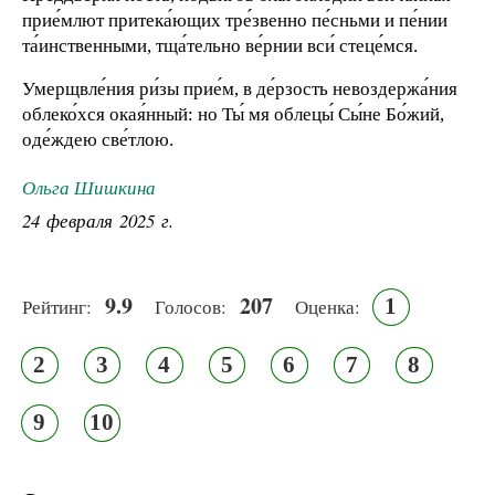
прие́млют притека́ющих тре́звенно пе́сньми и пе́нии
та́инственными, тща́тельно ве́рнии вси́ стеце́мся.
Умерщвле́ния ри́зы прие́м, в де́рзость невоздержа́ния
облеко́хся окая́нный: но Ты́ мя облецы́ Сы́не Бо́жий,
оде́ждею све́тлою.
Ольга Шишкина
24 февраля 2025 г.
9.9
207
1
Рейтинг:
Голосов:
Оценка:
2
3
4
5
6
7
8
9
10