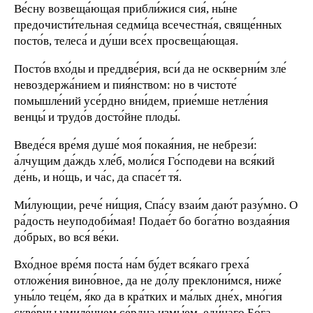
Ве́сну возвеща́ющая прибли́жися сия́, ны́не
предочисти́тельная седми́ца всечестна́я, свяще́нных
посто́в, телеса́ и ду́ши все́х просвеща́ющая.
Посто́в вхо́ды и преддве́рия, вси́ да не оскверни́м зле́
невоздержа́нием и пия́нством: но в чистоте́
помышле́ний усе́рдно вни́дем, прие́мше нетле́ния
венцы́ и трудо́в досто́йне плоды́.
Введе́ся вре́мя душе́ моя́ покая́ния, не небрези́:
а́лчущим да́ждь хле́б, моли́ся Го́сподеви на вся́кий
де́нь, и но́щь, и ча́с, да спасе́т тя́.
Ми́лующии, рече́ ни́щия, Спа́су взаи́м даю́т разу́мно. О
ра́дость неуподоби́мая! Подае́т бо бога́тно воздая́ния
до́брых, во вся́ ве́ки.
Вхо́дное вре́мя поста́ на́м бу́дет вся́каго греха́
отложе́ния вино́вное, да не до́лу преклони́мся, ниже́
уны́ло теце́м, я́ко да в кра́тких и ма́лых дне́х, мно́гия
скве́рны умиле́нием се́рдца измы́ем, еди́наго Бо́га