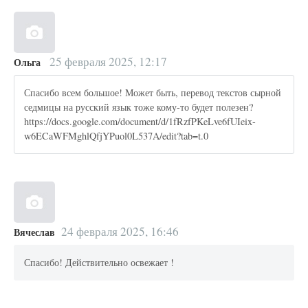
25 февраля 2025, 12:17
Ольга
Спасибо всем большое! Может быть, перевод текстов сырной
седмицы на русский язык тоже кому-то будет полезен?
https://docs.google.com/document/d/1fRzfPKeLve6fUIeix-
w6ECaWFMghlQfjYPuol0L537A/edit?tab=t.0
24 февраля 2025, 16:46
Вячеслав
Спасибо! Действительно освежает !