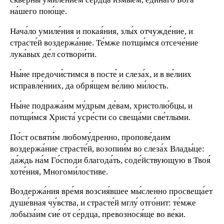
на́шего пою́ще.
Нача́ло умиле́ния и покая́ния, злы́х отчужде́ние, и
страсте́й воздержа́ние. Те́мже потщи́мся отсече́ние
лука́вых де́л сотвори́ти.
Ны́не предочи́стимся в посте́ и слеза́х, и в ве́лиих
исправле́ниих, да обря́щем ве́лию ми́лость.
Ны́не подража́им му́дрым де́вам, христолю́бцы, и
потщи́мся Христа́ усре́сти со свеща́ми све́тлыми.
По́ст освяти́м любому́дренно, пропове́даим
воздержа́ние страсте́й, возопии́м во слеза́х Влады́це:
да́ждь на́м Го́споди благода́ть, соде́йствующую в Твоя́
хоте́ния, Многоми́лостиве.
Воздержа́ния вре́мя возсия́вшее мы́сленно просвеща́ет
душе́вная чу́вства, и страсте́й мглу́ отго́нит: те́мже
лобыза́им сие́ от се́рдца, превознося́ще во ве́ки.